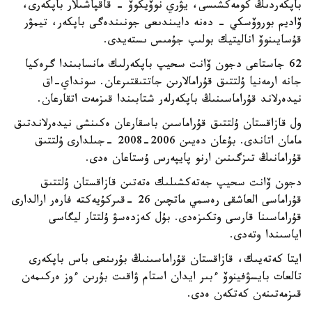
باپكەردىڭ كومەكشىسى، يۋري نوۆيكوۆ - قاقپاشىلار باپكەرى،
ۆاديم بوروۆسكي - دەنە دايىندىعى جونىندەگى باپكەر، تيمۋر
قۇسايىنوۆ اناليتيك بولىپ جۇمىس ىستەيدى.
62 جاستاعى دجون ۆانت سحيپ باپكەرلىك مانسابىندا گرەكيا
جانە ارمەنيا ۇلتتىق قۇرامالارىن جاتتىقتىرعان. سونداي-اق
نيدەرلاند قۇراماسىنىڭ باپكەرلەر شتابىندا قىزمەت اتقارعان.
ول قازاقستان ۇلتتىق قۇراماسىن باسقارعان ەكىنشى نيدەرلاندتىق
مامان اتاندى. بۇعان دەيىن 2006-2008 -جىلدارى ۇلتتىق
قۇرامانىڭ تىزگىنىن ارنو پايپەرس ۇستاعان ەدى.
دجون ۆانت سحيپ جەتەكشىلىك ەتەتىن قازاقستان ۇلتتىق
قۇراماسى العاشقى رەسمي ماتچىن 26 -قىركۇيەكتە فارەر ارالدارى
قۇراماسىنا قارسى وتكىزەدى. بۇل كەزدەسۋ ۇلتتار ليگاسى
اياسىندا وتەدى.
ايتا كەتەيىك، قازاقستان قۇراماسىنىڭ بۇرىنعى باس باپكەرى
تالعات بايسۋفينوۆ ءبىر ايدان استام ۋاقىت بۇرىن ءوز ەركىمەن
قىزمەتىنەن كەتكەن ەدى.