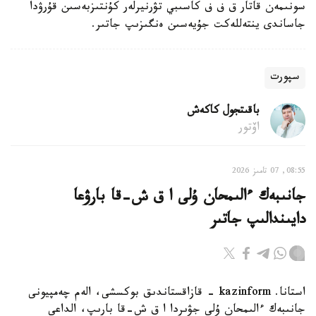
سونىمەن قاتار ق ف ف كاسىبي تۋرنيرلەر كۇنتىزبەسىن قۇرۋدا
جاساندى ينتەللەكت جۇيەسىن ەنگىزىپ جاتىر.
سپورت
باقىتجول كاكەش
اۆتور
08:55, 07 تامىز 2026
جانىبەك ءالىمحان ۇلى ا ق ش-قا بارۋعا
دايىندالىپ جاتىر
استانا. kazinform - قازاقستاندىق بوكسشى، الەم چەمپيونى
جانىبەك ءالىمحان ۇلى جۋىردا ا ق ش-قا بارىپ، الداعى