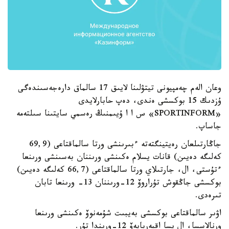
وعان الەم چەمپيونى تيتۋلىنا لايىق 17 سالماق دارەجەسىندەگى
ۇزدىك 15 بوكسشى ەندى، دەپ حابارلايدى
«SPORTINFORM» س ا ا ۇيىمنىڭ رەسمي سايتىنا سىلتەمە
جاساپ.
جاڭارتىلعان رەيتينگتەتە ءبىرىنشى ورتا سالماقتاعى (69,9
كەلىگە دەيىن) قانات يسلام ەكىنشى ورىننان بەسىنشى ورىنعا
ءتۇستى، ال، جارتىلاي ورتا سالماقتاعى (66,7 كەلىگە دەيىن)
بوكسشى جاڭقوش تۇراروۆ 12-ورىننان 13- ورىنعا تابان
تىرەدى.
اۋىر سالماقتاعى بوكسشى بەيبىت شۇمەنوۆ ەكىنشى ورىنعا
ورنالاسسا، ال يسا اقبەربايەۆ 12-ورىندا تۇر.