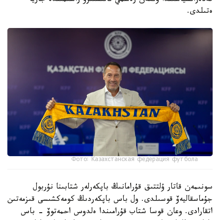
فەدەراتسياسىندا وتكەن رەسمي تانىستىرۋ راسىمىندە جاريا
ەتىلدى.
Фото: Казахстанская федерация футбола
سونىمەن قاتار ۇلتتىق قۇرامانىڭ باپكەرلەر شتابىنا نۇربول
جۇماسقاليەۆ قوسىلدى. ول باس باپكەردىڭ كومەكشىسى قىزمەتىن
اتقارادى. وعان قوسا شتاب قۇرامىندا ەلدوس احمەتوۆ - باس