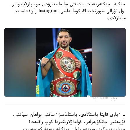
جەكپە-جەكتەرىنە دايىندىقتى جالعاستىرۋدى جوسپارلاپ وتىر.
بۇل تۋرالى سپورتشىنىڭ كومانداسى Instagram پاراقشاسىندا
حابارلادى.
فوتو: Top Rank
- ءبارى قايتا باستالادى. باستامامىز ءساتتى بولعان سياقتى.
قۇرمەتتى جانكۇيەرلەر، قولداۋلارىڭىزعا كوپ راقمەت!
جەرلەستەرىڭىز رەتىندە ماعان ەرەكشە دەمەۋ كورسەتىپ