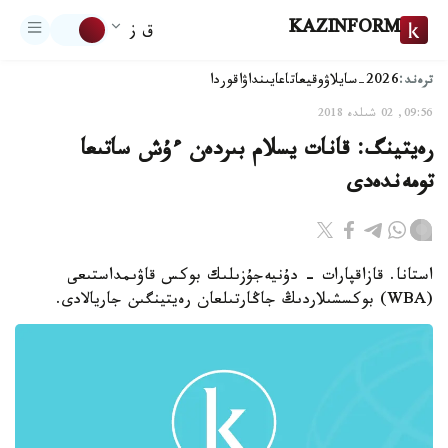
KAZINFORM
ق ز
ترەند:
2026-سايلاۋ
وقيعا
تاعايىنداۋ
اقوردا
09:56, 02 شىلدە 2018
رەيتينگ: قانات يسلام بىردەن ءۇش ساتىعا
تومەندەدى
استانا. قازاقپارات - دۇنيەجۇزىلىك بوكس قاۋىمداستىعى
(WBA) بوكسشىلاردىڭ جاڭارتىلعان رەيتينگىن جاريالادى.