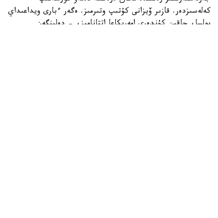
كەلەسىزدەر. قازىر ۆيزانى كۇتىپ وتىرمىز. ەگەر ءبارى ويداعىداي
بولسا، جاقىن كۇندەرى امەريكاعا اتتانامىز، - دەلىنگەن
حابارلامادا.
بۇعان دەيىن جانىبەك ءالىمحان ۇلى جاڭا سالماق دارەجەسىندە
WBO رەيتينگىندە جەكپە-جەكسىز-اق ەكىنشى ورىنعا
كوتەرىلگەنى حابارلانعان بولاتىن.
ءالىمحان ۇلى سوڭعى جەكپە-جەگىن 2025 -جىلعى 5-
ساۋىردە استانادا وتكىزىپ، فرانسيالىق اناۋەل نگاميسسەنگەنى
نوكاۋتپەن جەڭدى. سول كەزدەسۋدە ول ورتا سالماقتاعى WBO
جانە IBF چەمپيوندىق بەلبەۋلەرىن ءساتتى قورعاعان ەدى.
كەيىن ورتا سالماقتاعى WBA چەمپيونىمەن وتەتىن بىرىكتىرۋ
جەكپە-جەگى قارساڭىندا قارسىلاسىنىڭ دوپينگ سىناماسى وڭ
ناتيجە كورسەتىپ، كەزدەسۋ وتپەي قالدى. قارسىلاسى 2026
-جىلدىڭ جەلتوقسانىنا دەيىن سپورتتان شەتتەتىلىپ، IBF
تيتۋلىنان ايىرىلدى. ال جانىبەكتىڭ WBO چەمپيوندىق بەلبەۋى
وزىندە ساقتالىپ قالدى.