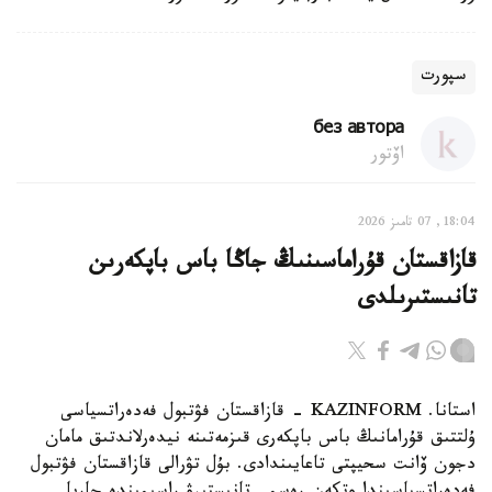
سپورت
без автора
اۆتور
18:04, 07 تامىز 2026
قازاقستان قۇراماسىنىڭ جاڭا باس باپكەرىن
تانىستىرىلدى
استانا. KAZINFORM - قازاقستان فۋتبول فەدەراتسياسى
ۇلتتىق قۇرامانىڭ باس باپكەرى قىزمەتىنە نيدەرلاندتىق مامان
دجون ۆانت سحيپتى تاعايىندادى. بۇل تۋرالى قازاقستان فۋتبول