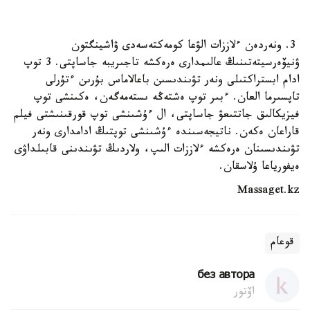
3. ونەردەن ءلاززات الۋعا كومەكتەسەدى ۋاشينگتون
ۋنيۆەرسيتەتىنىڭ عالىمدارى ەرەكشە تاجىريبە جاساپتى. 3 توپ
ادام ابستراكتىلى ونەر تۋىندىسىن باعالاماس بۇرىن ءتۇرلى
تاپسىرما العان. ءبىر توپ ەشتەڭە ىستەمەگەن، ەكىنشى توپ
فيزيكالىق جاتتىعۋ جاساپتى، ال ءۇشىنشى توپ قورقىنىشتى فيلم
قاراعان ەكەن. ناتيجەسىندە ءۇشىنشى توپتىڭ ادامدارى ونەر
تۋىندىسىنان ەرەكشە ءلاززات الىپ، ولاردىڭ تۋىندىنى قابىلداۋى
ەيفورياعا ۇلاسقان.
Massaget.kz
قوعام
без автора
اۆتور