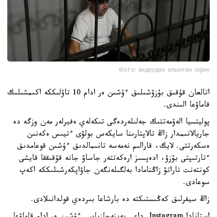
Фото: видеодан алынған скрин
اتالعان قۇقىق بۇزۋشىلىق ءۇشىن ەر ادام 10 تاۋلىككە اكىمشىلىك
قاماۋعا الىندى.
پوليتسيا الەۋمەتتىك جەلىلەردەگى تىكەلەي ەفيرلەر مەن وزگە دە
جاريالانىمدار زاڭ تالاپتارىنا سايكەس بولۋى ءتيىس ەكەنىن
ەسكەرتتى. لايك، قارالىم نەمەسە تانىمالدىق ءۇشىن قوعامدىق
ءتارتىپتى بۇزۋ، ادەپسىز ارەكەتتەر جاساۋ جانە قۇقىققا قايشى
كونتەنت تاراتۋ زاڭنامادا بەلگىلەنگەن جاۋاپكەرشىلىككە اكەپ
سوعادى.
زاڭ سيفرلىق كەڭىستىكتە دە بارشاعا بىردەي قولدانىلادى.