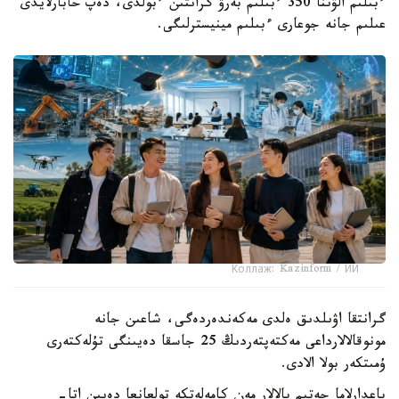
ءبىلىم الۋىنا 350 ءبىلىم بەرۋ گرانتىن ءبولدى، دەپ حابارلايدى
عىلىم جانە جوعارى ءبىلىم مينيسترلىگى.
Коллаж: Kazinform / ИИ
گرانتقا اۋىلدىق ەلدى مەكەندەردەگى، شاعىن جانە
مونوقالالارداعى مەكتەپتەردىڭ 25 جاسقا دەيىنگى تۇلەكتەرى
ۇمىتكەر بولا الادى.
باعدارلاما جەتىم بالالار مەن كامەلەتكە تولعانعا دەيىن اتا-