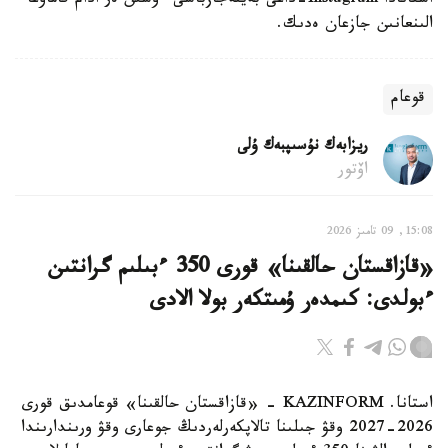
استانادا Instagram-داعى بەينەجازباسى ءۇشىن ەر ادام قاماۋعا
الىنعانىن جازعان ەدىك.
قوعام
ريزابەك نۇسىپبەك ۇلى
اۆتور
15:08, 09 تامىز 2026
«قازاقستان حالقىنا» قورى 350 ءبىلىم گرانتىن
ءبولدى: كىمدەر ۇمىتكەر بولا الادى
استانا. KAZINFORM - «قازاقستان حالقىنا» قوعامدىق قورى
2026-2027 وقۋ جىلىنا تالاپكەرلەردىڭ جوعارى وقۋ ورىندارىندا