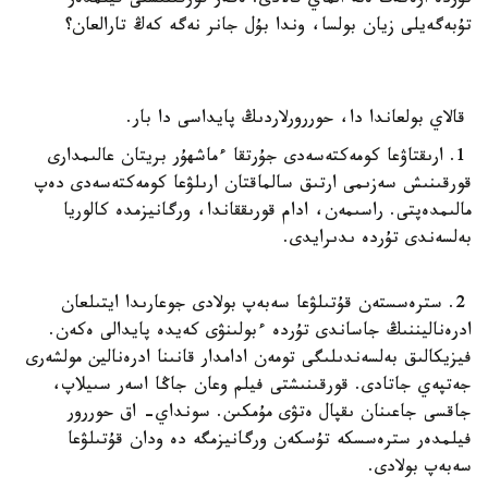
تۇردە ارەكەت ەتە الماي قالادى. ەگەر قورقىنىشتى فيلمدەر
تۇبەگەيلى زيان بولسا، وندا بۇل جانر نەگە كەڭ تارالعان؟
قالاي بولعاندا دا، حوررورلاردىڭ پايداسى دا بار.
1. ارىقتاۋعا كومەكتەسەدى جۇرتقا ءماشھۇر بريتان عالىمدارى
قورقىنىش سەزىمى ارتىق سالماقتان ارىلۋعا كومەكتەسەدى دەپ
مالىمدەپتى. راسىمەن، ادام قورىققاندا، ورگانيزمدە كالوريا
بەلسەندى تۇردە ىدىرايدى.
2. سترەسستەن قۇتىلۋعا سەبەپ بولادى جوعارىدا ايتىلعان
ادرەناليننىڭ جاساندى تۇردە ءبولىنۋى كەيدە پايدالى ەكەن.
فيزيكالىق بەلسەندىلىگى تومەن ادامدار قانىنا ادرەنالين مولشەرى
جەتپەي جاتادى. قورقىنىشتى فيلم وعان جاڭا اسەر سىيلاپ،
جاقسى جاعىنان ىقپال ەتۋى مۇمكىن. سونداي- اق حوررور
فيلمدەر سترەسسكە تۇسكەن ورگانيزمگە دە ودان قۇتىلۋعا
سەبەپ بولادى.