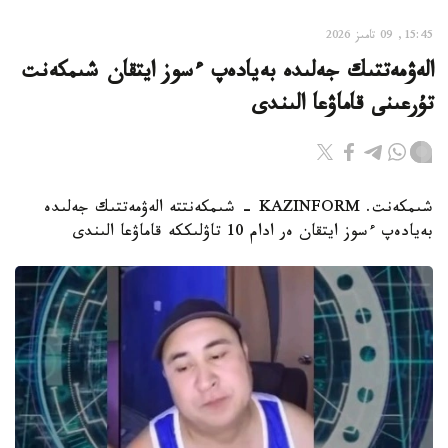
15:45, 09 تامىز 2026
الەۋمەتتىك جەلىدە بەيادەپ ءسوز ايتقان شىمكەنت
تۇرعىنى قاماۋعا الىندى
شىمكەنت. KAZINFORM - شىمكەنتتە الەۋمەتتىك جەلىدە
بەيادەپ ءسوز ايتقان ەر ادام 10 تاۋلىككە قاماۋعا الىندى