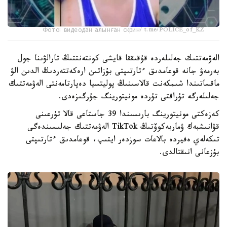
Фото: видеодан алынған скрин/ t.me/POLICE_of_KZ
الەۋمەتتىك جەلىلەردە قۇقىققا قايشى كونتەنتتىڭ تارالۋىنا جول
بەرمەۋ جانە قوعامدىق ءتارتىپتى بۇزاتىن ارەكەتتەردىڭ الدىن الۋ
ماقساتىندا شىمكەنت قالاسىنىڭ پوليتسيا دەپارتامەنتى الەۋمەتتىك
جەلىلەرگە تۇراقتى تۇردە مونيتورينگ جۇرگىزەدى.
كەزەكتى مونيتورينگ بارىسىندا 39 جاستاعى قالا تۇرعىنى
قۋانىشبەك ۋماربەكوۆتىڭ TikTok الەۋمەتتىك جەلىسىندەگى
تىكەلەي ەفيردە بالاعات سوزدەر ايتىپ، قوعامدىق ءتارتىپتى
بۇزعانى انىقتالدى.