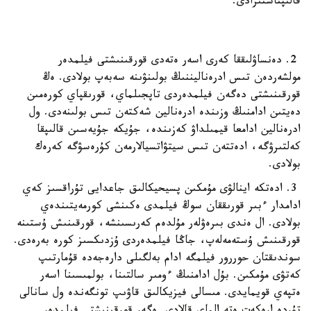
قالىپتاستىرادى.
2. دەنساۋلىققا كەرى اسەر ەتەدى قورقىنىشتى فيلمدەر
مولشەردەن تىس ادرەناليننىڭ بولىنۋىنە سەبەپ بولادى. ەڭ
قورقىنىشتى دەگەن فيلمدەردى تاپجىلماي، قورىقپاي كورەمىن
دەيتىن ادامنىڭ وزىندە ادرەنالين شەكتەن تىس بولىنەدى. ول
ادرەنالين ادامعا قيمىلداۋ كەزىندە، جۇيكە جۇيەسىن قالىپقا
كەلتىرۋگە، ادەتتەن تىس سيتۋاتسيالارمەن كۇرەسۋگە كەرەك
بولادى.
3. ادەتكە اينالۋى مۇمكىن پسيحيكالىق جاعدايى تۇراقسىز كەي
ادامدار ءبىر قورىققان سوڭ فيلمدى ەكىنشى كورمەيتىندەي
بولادى. ال ەندى بىرەۋلەر مۇلدەم كەرىسىنشە، قورقىنىش ۇستىنە
قورقىنىش ۇستەمەلەپ، جاڭا فيلمدەردى ۇزدىكسىز كورە بەرەدى.
سوندىقتان حوررور فيلمگە ادام بەلگىلى دارەجەدە قۇمارتىپ
كەتۋى مۇمكىن. بۇل ادامنىڭ ءومىر سالتىنا، بولمىسىنا اسەر
ەتپەي قويمايدى. مىسالى فيزيكالىق قاۋىپ تونگەندە ول سانالى