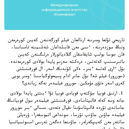
تاريحي تۇلعا ومىرىنە ارنالعان فيلم كورگەننەن كەيىن كورەرمەن
ونىڭ سوزدەرىنە، ءىسى مەن قابىلداعان شەشىمىنە تامسانسا،
قان جوسا بولىپ شايقاسقان گلادياتورلار ەرلىگىنەن كەيىن
باتىرسىنىپ كەتەتىن، ەرەكشە سەزىم پايدا بولادى كورەرمەندە.
بۇل ءارى كەتسە ءبىر- ەكى كۇندىك اسەر. ال قورقىنىشتى
(حوررور) فيلم شە؟ بۇل جانر ادام پسيحولوگياسىنا ءومىر بويى
كەرى اسەر ەتۋى مۇمكىن. حوررور فيلمدەر نەگە زياندى؟
1. ارتىق فوبيا جۇكتەپ قويادى فوبيا تۋا ءبىتتى پايدا بولادى
جانە وسە كەلە قالىپتاسادى. قورقىنىشتى فيلمدەر سول فوبيانىڭ
جاساندى تۇردە قالىپتاسۋىنا ىقپال ەتەدى. مىسالى ءبىر حوررور
فيلمدە جاۋىن جاۋىپ تۇرسا، سونداعى اتموسفەرا، ۇرەيلى
ساتتەر مەن كەيىپكەرلەر، جاۋىنعا دەگەن تەرىس اسسوتسياتسيا