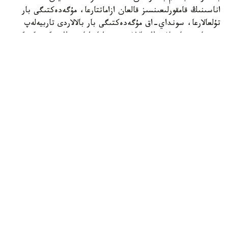
اناسىنىڭ قامقورلىعىنسىز قالعان ازاماتتارعا، مۇگەدەكتىگى بار
تۇلعالارعا، سونداي-اق مۇگەدەكتىگى بار بالالاردى تاربيەلەپ
وتىرعان وتباسىلاردىڭ بالالارى مەن اتا-اناسىنىڭ مۇگەدەكتىگى
بار تالاپكەرلەرگە ارنالعان.
- ءبىلىم بەرۋ گرانتىنىڭ يەگەرلەرىنە وقۋ اقىسى جىلىنا 1
ميلليون تەڭگەگە دەيىن تولەنەدى. سونىمەن قاتار وقۋ
كەزەڭىندە اي سايىن 60 مىڭ تەڭگە كولەمىندە شاكىرتاقى
تاعايىندالادى. شاكىرتاقى جىل سايىن جازعى دەمالىس كەزەڭىن
قوسپاعاندا 10 اي بويى تولەنەدى،- دەلىنگەن حابارلامادا.
گرانتقا ۇمىتكەرلەردىڭ ءتىزىمىن باعدارلاماعا قاتىساتىن جوعارى
وقۋ ورنى نەمەسە ونىڭ فيليالى قالىپتاستىرادى. ىرىكتەۋگە ۇ ب
ت تاپسىرىپ، وقۋعا ءتۇسۋ ءۇشىن بەلگىلەنگەن ەڭ تومەنگى
ءوتۋ بالىن جيناعان تالاپكەرلەر قاتىسا الادى. شىعارماشىلىق
ءبىلىم بەرۋ باعدارلامالارى بويىنشا شىعارماشىلىق ەمتيحان
ناتيجەلەرى دە ەسەپكە الىنادى.
ۇمىتكەرلەر ءتىزىمى جوعارى وقۋ ورنىنىڭ كونكۋرستىق