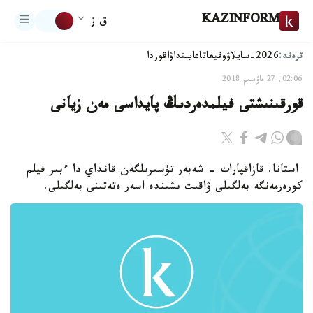
KAZINFORM
ق ز
ترەند:
2026-سايلاۋ
وقيعا
تاعايىنداۋ
اقوردا
02:06, 27 ماۋسىم 2018
قورقىنىشتى فيلمدەردىڭ پايداسى مەن زيانى
استانا. قازاقپارات - شەبەر تۇسىرىلگەن قانداي دا ءبىر فيلم
كورەرمەنگە بەلگىلى ۋاقىت ىشىندە اسەر ەتەتىنى بەلگىلى.