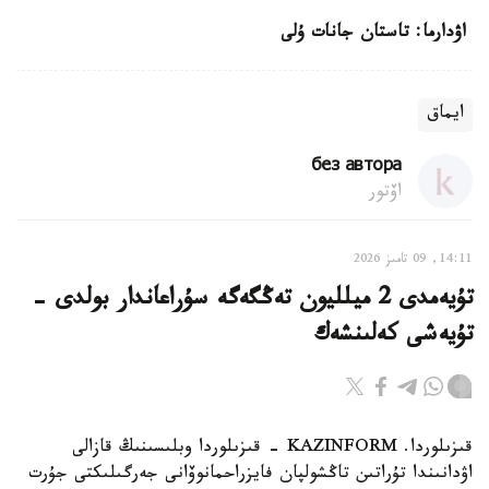
اۋدارما: تاستان جانات ۇلى
ايماق
без автора
اۆتور
14:11, 09 تامىز 2026
تۇيەمدى 2 ميلليون تەڭگەگە سۇراعاندار بولدى -
تۇيەشى كەلىنشەك
قىزىلوردا. KAZINFORM - قىزىلوردا وبلىسىنىڭ قازالى
اۋدانىندا تۇراتىن تاڭشولپان فايزراحمانوۆانى جەرگىلىكتى جۇرت