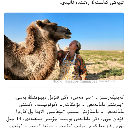
تۇيەشى كەلىنشەك رەتىندە تانيدى.
Фото: Назерке Саниязова/Kazinform
كەيىپكەرىمىز - ءبىر ەمەس، ەكى قىزىل ديپلومنىڭ يەسى.
ءبىرىنشى ماماندىعى - بۋحگالتەر- ەكونوميست، ەكىنشى
ماماندىعى - باستاۋىش سىنىپ ءمۇعالىمى. الايدا ول كارەرا
قۋعان جوق. ەكى ماماندىق بويىنشا جۇمىس ىستەمەدى. 14 جىل
بۇرىن قازالىعا كەلىن بولىپ ءتۇسىپ، سوندا ءوسىپ- ءوندى.