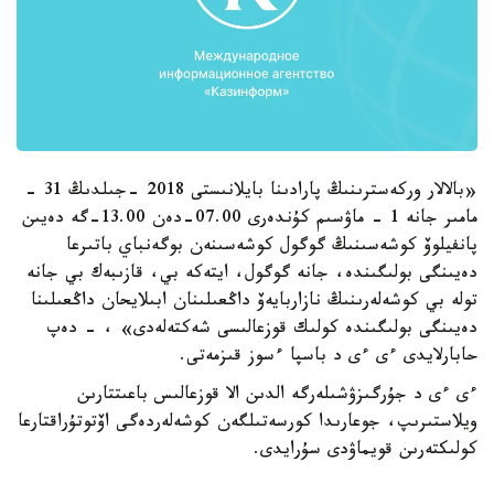
«بالالار وركەسترىنىڭ پارادىنا بايلانىستى 2018 -جىلدىڭ 31 -
مامىر جانە 1 - ماۋسىم كۇندەرى 07.00-دەن 13.00-گە دەيىن
پانفيلوۆ كوشەسىنىڭ گوگول كوشەسىنەن بوگەنباي باتىرعا
دەيىنگى بولىگىندە، جانە گوگول، ايتەكە بي، قازىبەك بي جانە
تولە بي كوشەلەرىنىڭ نازاربايەۆ داڭعىلىنان ابىلايحان داڭعىلىنا
دەيىنگى بولىگىندە كولىك قوزعالىسى شەكتەلەدى» ، - دەپ
حابارلايدى ءى ءى د باسپا ءسوز قىزمەتى.
ءى ءى د جۇرگىزۋشىلەرگە الدىن الا قوزعالىس باعىتتارىن
ويلاستىرىپ، جوعارىدا كورسەتىلگەن كوشەلەردەگى اۆتوتۇراقتارعا
كولىكتەرىن قويماۋدى سۇرايدى.