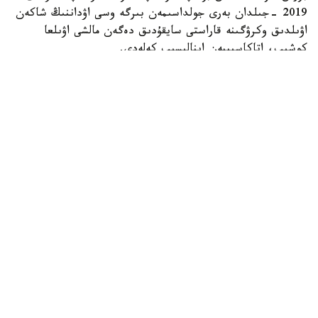
2019 -جىلدان بەرى جولداسىمەن بىرگە وسى اۋداننىڭ شاكەن
اۋىلدىق وكرۋگىنە قاراستى سايقۇدىق دەگەن مالشى اۋىلعا
كوشىپ، اتاكاسىپپەن اينالىسىپ كەلەدى.
- اۋەلگى كەزدە ءشوپ شاۋىپ، ونى ساتىپ كۇنەلتتىك. كەيىن
جەر الىپ، قوي، سيىر، جىلقى باسىن كوبەيتتىك. تۇيە
شارۋاشىلىعىنا دەن قويعالى بەس جىلعا جۋىقتادى. كاسىبىمىز
ەكى باس تۇيە ساتىپ الۋدان باستالدى. ءوزىم بالا كۇنىمنەن بۇل
تۇلىكتى كورىپ وسكەنمىن، اكەم اسىرادى. سوندىقتان ماعان
تاڭسىق بولعان جوق. 5 جىلدا 50 گە جۋىق تۇيە جيناپپىز، -
دەدى تاڭشولپان فايزراحمانوۆا.
ويسىلقارا تۇقىمى ەكى جىلدا ءبىر تۋادى، بۇل قورادا جىل سايىن
8-9 شاقتى بوتا دۇنيەگە كەلەدى. كەيىپكەرىمىز كۇندەلىكتى 5
تۇيە ساۋىپ، ودان 10 ليتردەي ءسۇت الادى. ساۋىن تۇيەلەرگە
ءوزى ات قويعان. بارلىق تۇلىكتى بەس ساۋساعىنداي بىلەدى.
ولاردىڭ بۇعان باۋىر باسقانى سونداي، قاسىنا وزگە ەشكىمدى
جۋىتپايتىن كورىنەدى.