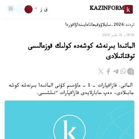
KAZINFORM
ق ز
ترەند:
2026-سايلاۋ
وقيعا
تاعايىنداۋ
اقوردا
18:52, 31 مامىر 2018
الماتىدا بىرنەشە كوشەدە كولىك قوزعالىسى
توقتاتىلادى
الماتى. قازاقپارات - 1 - ماۋسىم كۇنى الماتىدا بىرنەشە كوشە
جابىلادى، دەپ حابارلايدى قازاقپارات ءتىلشىسى.