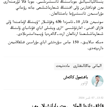
ينستاللياتسيالىق جوباسىنىڭ تانىستىرىلىمى. جوبا قالا تۇرعىندارى
مەن قوناقتارىن ۇلى اقىننىڭ شىعارماشىلىعى جانە رۋحاني
مۇراسىمەن تانىستىرۋعا باعىتتالعان.
سونىمەن قاتار 10-تامىزدا №6 وقۋشىلار ءۇيىنىڭ اۋماعىندا ۇلى
قازاق اقىنى، اعارتۋشىسى ءارى ويشىلى اباي قۇنانباي ۇلىنىڭ
شىعارماشىلىعىنا ارنالعان ارت-گالەرەيا ۇيىمداستىرىلادى.
ەسكە سالايىق، 150 جاس سۋرەتشى اباي مۇراسىن قىلقالاممەن
دارىپتەدى.
الماتى جاڭالىقتارى
مادەنيەت
باقىتجول كاكەش
اۆتور
13:52, 07 تامىز 2026