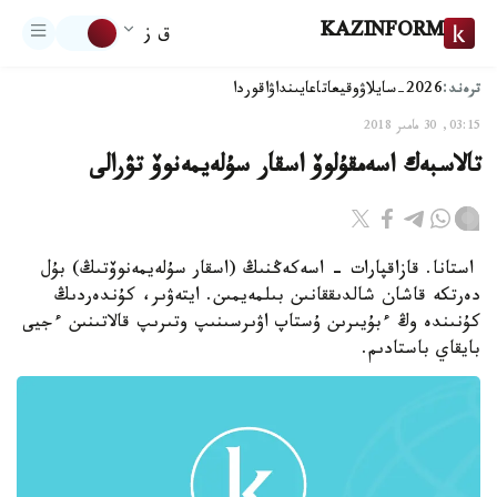
KAZINFORM
ق ز
ترەند:
2026-سايلاۋ
وقيعا
تاعايىنداۋ
اقوردا
03:15, 30 مامىر 2018
تالاسبەك اسەمقۇلوۆ اسقار سۇلەيمەنوۆ تۋرالى
استانا. قازاقپارات - اسەكەڭنىڭ (اسقار سۇلەيمەنوۆتىڭ) بۇل
دەرتكە قاشان شالدىققانىن بىلمەيمىن. ايتەۋىر، كۇندەردىڭ
كۇنىندە وڭ ءبۇيىرىن ۇستاپ اۋىرسىنىپ وتىرىپ قالاتىنىن ءجيى
بايقاي باستادىم.