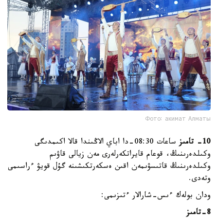
Фото: акимат Алматы
10- تامىز
ساعات 08:30-دا اباي الاڭىندا قالا اكىمدىگى
وكىلدەرىنىڭ، قوعام قايراتكەرلەرى مەن زيالى قاۋىم
وكىلدەرىنىڭ قاتىسۋىمەن اقىن ەسكەرتكىشىنە گۇل قويۋ ءراسىمى
وتەدى.
ودان بولەك ءىس-شارالار ءتىزىمى:
8-تامىز