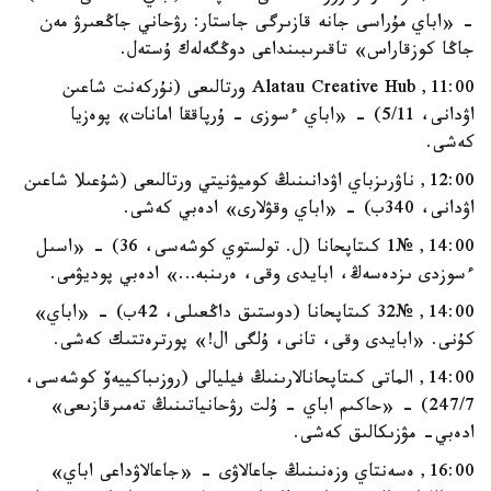
- «اباي مۇراسى جانە قازىرگى جاستار: رۋحاني جاڭعىرۋ مەن
جاڭا كوزقاراس» تاقىرىبىنداعى دوڭگەلەك ۇستەل.
11:00, Alatau Creative Hub ورتالىعى (نۇركەنت شاعىن
اۋدانى، 5/11) - «اباي ءسوزى - ۇرپاققا امانات» پوەزيا
كەشى.
12:00, ناۋرىزباي اۋدانىنىڭ كوميۋنيتي ورتالىعى (شۇعىلا شاعىن
اۋدانى، 340ب) - «اباي وقۋلارى» ادەبي كەشى.
14:00, №1 كىتاپحانا (ل. تولستوي كوشەسى، 36) - «اسىل
ءسوزدى ىزدەسەڭ، ابايدى وقى، ەرىنبە…» ادەبي پوديۋمى.
14:00, №32 كىتاپحانا (دوستىق داڭعىلى، 42ب) - «اباي»
كۇنى. «ابايدى وقى، تانى، ۇلگى ال!» پورترەتتىك كەشى.
14:00, الماتى كىتاپحانالارىنىڭ فيليالى (روزىباكييەۆ كوشەسى،
247/7) - «حاكىم اباي - ۇلت رۋحانياتىنىڭ تەمىرقازىعى»
ادەبي- مۋزىكالىق كەشى.
16:00, ەسەنتاي وزەنىنىڭ جاعالاۋى - «جاعالاۋداعى اباي»