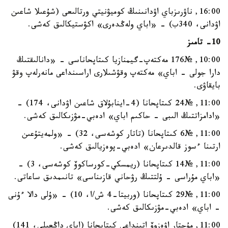
16:00, ناۋرىزباي اۋدانىنىڭ كوميۋنيتي ورتالىعى (شۇعىلا شاعىن
اۋدانى، 340ب) - «اباي ولەڭدەرى» اكۋستيكالىق كەشى.
10- تامىز
10:00, №176 مەكتەپ-گيمنازيا كىتاپحاناسى - «دانالىقتىڭ
دارا جولى - اباي» مەكتەپ وقۋشىلارى اراسىنداعى مانەرلەپ وقۋ
بايقاۋى.
11:00, №24 كىتاپحانا (4-اينابۇلاق شاعىن اۋدانى، 174) -
«ادامزاتتىڭ الىبى - حاكىم اباي» ادەبي-مۋزىكالىق كەشى.
11:00, №6 كىتاپحانا (تاتار كوشەسى، 32) - «ولمەيتۇعىن
ارتىنا ءسوز قالدىرعان» ادەبي-پوەزيالىق كەشى.
11:00, №14 كىتاپحانا (ريمسكي-كورساكوۆ كوشەسى، 3) -
«اباي مۇراسى - ۇلتتىڭ رۋحاني قازىناسى» تانىمدىق ساعاتى.
11:00, №29 كىتاپحانا (وربيتا-4 ش/ا، 10) - «ۇلى دالا ءۇنى
- اباي» ادەبي-مۋزىكالىق كەشى.
11:00, مۇحتار اۋەزوۆ اتىنداعى كىتاپحانا (اباي داڭعىلى، 141)