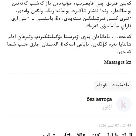
كەيىن قىرىق جىل قايعىرىپ، دۇنيەدەن باز كەشىپ كەتەتىن
بولساڭدار، وندا ناشار شاكىرت بولعاندارىڭ. ولگەن ولەدى،
ءتىرى كىسى تىرشىلىگىن ىستەيدى. ەڭ باستىسى - ءىس ارى
قاراي جالعاسۋى كەرەك.
كەنەت.. . باعانادان بەرى اۋىرسىنا بۇگىلىڭكىرەپ وتىرعان ادام
شالقايا بەرە كۇلگەن. باياعى اسەكەڭ الدىمنان جارق ەتىپ شىعا
كەلدى.
Massaget.kz
مادەنيەت
قوعام
без автора
اۆتور
15:44, 07 تامىز 2026