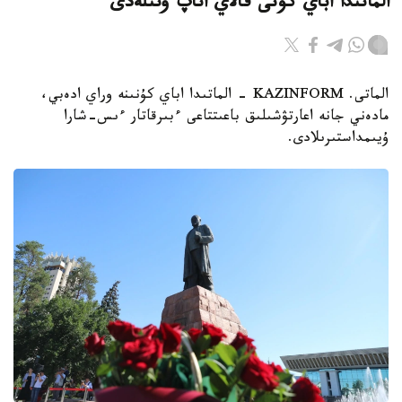
الماتىدا اباي كۇنى قالاي اتاپ وتىلەدى
الماتى. KAZINFORM - الماتىدا اباي كۇنىنە وراي ادەبي،
مادەني جانە اعارتۋشىلىق باعىتتاعى ءبىرقاتار ءىس-شارا
ۇيىمداستىرىلادى.