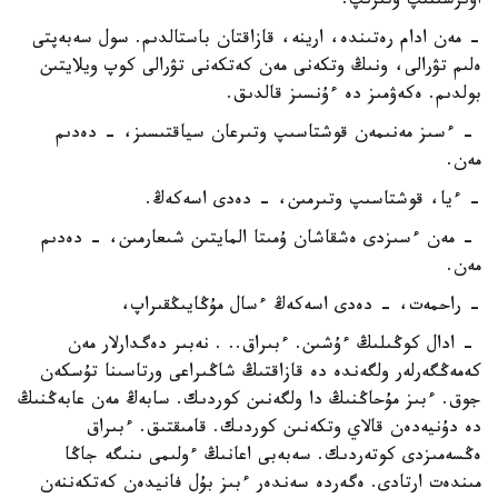
اۋىرسىنىپ وتىرىپ.
- مەن ادام رەتىندە، ارينە، قازاقتان باستالدىم. سول سەبەپتى
ەلىم تۋرالى، ونىڭ وتكەنى مەن كەتكەنى تۋرالى كوپ ويلايتىن
بولدىم. ەكەۋمىز دە ءۇنسىز قالدىق.
- ءسىز مەنىمەن قوشتاسىپ وتىرعان سياقتىسىز، - دەدىم
مەن.
- ءيا، قوشتاسىپ وتىرمىن، - دەدى اسەكەڭ.
- مەن ءسىزدى ەشقاشان ۇمىتا المايتىن شىعارمىن، - دەدىم
مەن.
- راحمەت، - دەدى اسەكەڭ ءسال مۇڭايىڭقىراپ،
- ادال كوڭىلىڭ ءۇشىن. ءبىراق.. . نەبىر دەگدارلار مەن
كەمەڭگەرلەر ولگەندە دە قازاقتىڭ شاڭىراعى ورتاسىنا تۇسكەن
جوق. ءبىز مۇحاڭنىڭ دا ولگەنىن كوردىك. سابەڭ مەن عابەڭنىڭ
دە دۇنيەدەن قالاي وتكەنىن كوردىك. قامىقتىق. ءبىراق
ەڭسەمىزدى كوتەردىك. سەبەبى اعانىڭ ءولىمى ىنىگە جاڭا
مىندەت ارتادى. ەگەردە سەندەر ءبىز بۇل فانيدەن كەتكەننەن