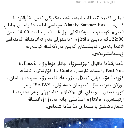
Фото: Алматы әкімдігі
الماتى اكىمدىگىنىڭ مالىمەتىنشە، نەگىزگى ءىس-شارالاردىڭ
ءبىرى - Almaty Summer Fest جوباسى اياسىندا وتەتىن «اباي
الەمى» كونسەرت-سپەكتاكلى. ول 8- تامىز ساعات 18:00-دەن
22:00-گە دەيىن «الاتاۋ» ءداستۇرلى ونەر تەاترىنىڭ الدىنداعى
الاڭدا وتەدى. قويىلىمنان كەيىن مەرەكەلىك كونسەرت
ۇيىمداستىرىلادى.
باعدارلامادا ماقپال ءجۇنىسوۆا، جانار دۋعالوۆا، 6ellucci,
KeshYou, اسحات تارعىن، IL Canto كۆارتەتى، تالعات
كۇزەمبايەۆ، ەرلان ءبىلال، نۇرلىبەك ناعمەتوۆ، سەرىك يساحان،
نۇرلان بەردىبايەۆ، ءبىرجان دەمە ۇلى، ISATAY ونەر
كورسەتەدى. سونداي-اق «الاتاۋ» ءداستۇرلى ونەر تەاترىنىڭ
ارتيستەرى، «الاتاۋ» انسامبلى جانە مەدەۋ اۋدانىنىڭ
شىعارماشىلىق ۇجىمدارى ساحناعا شىعادى.