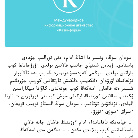
سودان سوڭ، ونسىز دا اشاڭ ادام، ەتى تورالىپ جۇدەي
باستادى. ۇيدەن شىقپاي جاتىپ قالاتىن بولدى. اۋرۋحاناعا كوپ
باراتىن بولدى. سوڭعى كەزدەسۋلەرىمىزدىڭ بىرىندە تاكاپپار
تۇلعانىڭ اۋرۋدان ەڭكەيىپ ەڭكىش تارتقانىن كورىپ جۇرەگىم
شىمىر ەتە قالعان. اسەكەڭ كوپ جوتەلدى. گاۆانا سيگاراسىن
ۇگىتىپ سالاتىن ءوزىنىڭ ايگىلى حوش ءيىستى قورقورىن دا تارتا
المادى. تۇتاتۋىن تۇتاتىپ، سودان سوڭ الىستاۋ قويىپ قويعان.
ءبىراق ءسوزى ءتۇزۋ.
- قيامەتكە تاقاعاندا، ادام ءوزىنىڭ قاشان جانە قالاي
باستالعانىن كوپ ويلايدى ەكەن، - دەگەن ەدى اسەكەڭ