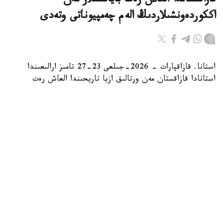
قازاقستاندا العاش رەت بايانشىلار مەن
اككوردەونشىلاردىڭ الەم چەمپيوناتى وتەدى
استانا. قازاقپارات - 2026-جىلعى 23-27 تامىز ارالىعىندا
استانادا قازاقستان مەن ورتالىق ازيا تاريحىندا العاش رەت
بايانشىلار مەن اككوردەونشىلارعا ارنالعان بەدەلدى «Coupe
Mondiale 79» حالىقارالىق بايقاۋى وتەدى، دەپ حابارلايدى
روزا باعلانوۆا اتىنداعى «قازاقكونتسەرت» مەملەكەتتىك
اكادەميالىق كونتسەرتتىك ۇيىمى.