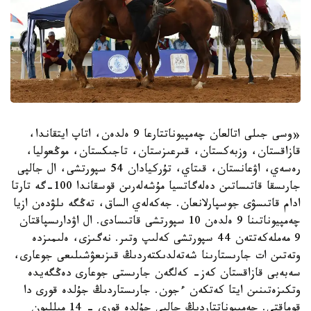
«وسى جىلى اتالعان چەمپيوناتتارعا 9 ەلدەن، اتاپ ايتقاندا،
قازاقستان، وزبەكستان، قىرعىزستان، تاجىكستان، موڭعوليا،
رەسەي، اۋعانستان، قىتاي، تۇركيادان 54 سپورتشى، ال جالپى
جارىسقا قاتىساتىن دەلەگاتسيا مۇشەلەرىن قوسقاندا 100-گە تارتا
ادام قاتىسۋى جوسپارلانعان. جەكەلەي الساق، تەڭگە ىلۋدەن ازيا
چەمپيوناتىنا 9 ەلدەن 10 سپورتشى قاتىسادى. ال اۋدارىسپاقتان
9 مەملەكەتتەن 44 سپورتشى كەلىپ وتىر. نەگىزى، ەلىمىزدە
وتەتىن ات جارىستارىنا شەتەلدىكتەردىڭ قىزىعۋشىلىعى جوعارى،
سەبەبى قازاقستان كەز- كەلگەن جارىستى جوعارى دەڭگەيدە
وتكىزەتىنىن ايتا كەتكەن ءجون. جارىستاردىڭ جۇلدە قورى دا
قوماقتى. چەمپيوناتتاردىڭ جالپى جۇلدە قورى - 14 ميلليون