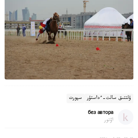
ۇلتتىق سالت-ءداستۇر
سپورت
без автора
اۆتور