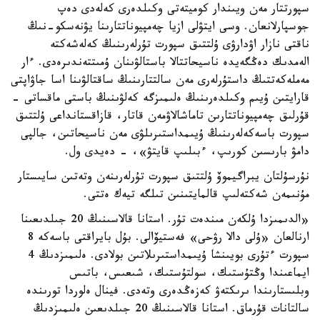
سپورتتار مەن ويىندار كوميتەتى وكىلدەرى كەلەدى دەپ
جوسپارلانعان. وسى ايتۋلى ازيا چەمپيوناتتارىنا يۋنەسكو-نىڭ
ناقتى نازار اۋدارۋى ۇلتتىق سپورت تۇرلەرىنىڭ كەلەشەكتە
الەمدىك دەڭگەيدە ناسيحاتتالا باستالۋىنان ۇمىتتەندىرەدى. ءار
مەملەكەتتىڭ داستۇرلەرى مەن سالتتارىنىڭ ساقتالۋىنا اسا جاۋاپتى
قارايتىن ۇيىم وكىلدەرىنىڭ ەلىمىزگە كەلۋىنىڭ باستى ماقساتى -
قۇرلىق چەمپيوناتتارىن تاماشالاۋمەن قاتار، قازاقستانداعى ۇلتتىق
سپورت باسەكەلەرىنىڭ ۇيىمداستىرىلۋى مەن ناسيحاتىن، جالپى
دامۋ بارىسىن كورىپ، ءبىلىپ قايتۋ»، - دەيدى ول.
نۇرسۇلتان يبراگيموۆ ۇلتتىق سپورت تۇرلەرىنەن وتەتىن سايىستار
مۇنىمەن شەكتەلىپ قالمايتىنىن تىلگە تيەك ەتتى.
«الدىمىزدا ۇلكەن مىندەت تۇر. استانا قالاسىنىڭ 20 جىلدىعىنا
ارنالعان «ۇلى دالا رۋحى» فەستيۆالى. بۇل بايراقتى باسەكە 8
سپورت ءتۇرى بويىنشا ۇيىمداستىرىلاتىن بولادى. ەلىمىزدىڭ 4
ايماعىندا وڭتۇستىك، سولتۇستىك، شىعىس، باتىس
وبلىستارىندا ىرىكتەۋ كەزەڭدەرى وتەدى. فينال ەلوردا تورىندە
سالتانات قۇرماق. استانا قالاسىنىڭ 20 جىلدىعىن ەلىمىزدىڭ