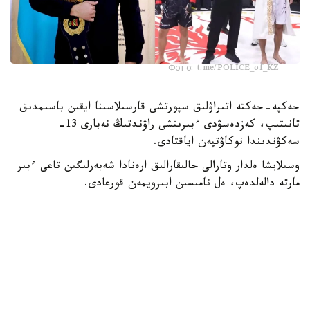
Фото: t.me/POLICE_of_KZ
جەكپە-جەكتە اتىراۋلىق سپورتشى قارسىلاسىنا ايقىن باسىمدىق
تانىتىپ، كەزدەسۋدى ءبىرىنشى راۋندتىڭ نەبارى 13-
سەكۋندىندا نوكاۋتپەن اياقتادى.
وسىلايشا ەلدار وتارالى حالىقارالىق ارەنادا شەبەرلىگىن تاعى ءبىر
مارتە دالەلدەپ، ەل نامىسىن ابىرويمەن قورعادى.
قازاقستاندىق كاسىپقوي بوكسشى مەيىرىم نۇرسۇلتانوۆ (20-0,
11 ك و) 2026 -جىلدىڭ 19-قىركۇيەگىندە ا ق ش-تىڭ
سان- ديەگو قالاسىندا (كاليفورنيا شتاتى) وتەتىن بوكس
كەشىندە ورتا سالماقتاعى WBC ۋاقىتشا الەم چەمپيونى اتاعى
ءۇشىن شارشى الاڭعا شىعاتىنىن جازعان ەدىك.