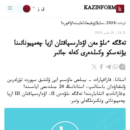
KAZINFORM
ق ز
ترەند:
2026-سايلاۋ
وقيعا
تاعايىنداۋ
اقوردا
14:22, 29 مامىر 2018
تەڭگە ءىلۋ مەن اۋدارىسپاقتان ازيا چەمپيوناتىنا
يۋنەسكو وكىلدەرى كەلە جاتىر
استانا. قازاقپارات - بيىلعى ماۋسىم ايى ۇلتتىق سپورت تۇرلەرىن
ۇلىقتاۋدان باستالىپ، استانانىڭ 20 جىلدىعى اياسىندا
«قازانات» اتشابارىندا تەڭگە ىلۋدەن II، اۋدارىسپاقتان III ازيا
چەمپيوناتى وتكىزىلگەلى وتىر.