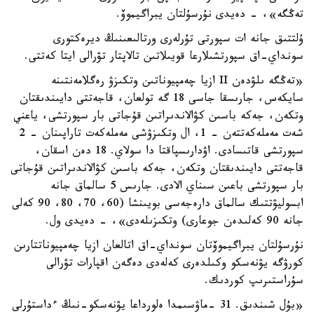
تەڭگە»، - دەيدى نۇرسۇلتان يبراگيموۆ.
ۇلتتىق جانە ات سپورتى تۇرلەرى ورتالىعىنىڭ ديرەكتورى
سونداي-اق سپورتشىلارعا قويىلاتىن تالاپتار تۋرالى ايتا كەتتى.
«تەڭگە ىلۋدەن II ازيا چەمپيوناتىن وتكىزۋ رەگلامەنتىنە
سايكەس، جارىسقا جاسى 18 گە تولعان، قاجەتتى دايىندىقتان
وتكەن، جەكە باسىن كۋالاندىراتىن قۇجاتى بار سپورتشى، ياعني
شەت مەملەكەتتەن - 1، ال وتكىزۋشى مەملەكەت تاراپىنان - 2
سپورتشى قاتىسادى. اۋدارىسپاقتا دا سولاي. 18 دەن اسقان،
قاجەتتى دايىندىقتان وتكەن، جەكە باسىن كۋالاندىراتىن قۇجاتى
بار سپورتشى باعىن سىناي الادى. جارىس 5 سالماق جانە
ابسوليۋتتىك سالماق دارەجەسى بويىنشا (60، 70، 80، 90 كەلى
جانە 90 كەلىدەن جوعارى) وتكىزىلەدى»، - دەيدى ول.
نۇرسۇلتان يبراگيموۆتان سونداي-اق اتالعان ازيا چەمپيوناتتارىن
كورۋگە يۋنەسكو وكىلدەرى كەلەدى دەگەن اقپارات تۋرالى
سۇراستىرىپ كوردىك.
«بۇل شىندىق. 31 -ماۋسىمدا ەلورداعا يۋنەسكو-نىڭ ءداستۇرلى