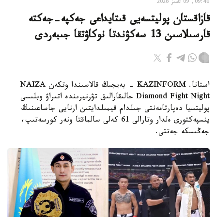
09:40, 09 تامىز 2026
قازاقستان پوليتسەيى قىتايداعى جەكپە-جەكتە
قارسىلاسىن 13 سەكۋندتا نوكاۋتقا جىبەردى
استانا. KAZINFORM - بەيجىڭ قالاسىندا وتكەن NAIZA
Diamond Fight Night حالىقارالىق تۋرنيرىندە اتىراۋ وبلىسى
پوليتسيا دەپارتامەنتى جىلدام قيمىلدايتىن ارنايى جاساعىنىڭ
ينسپەكتورى ەلدار وتارالى 61 كەلى سالماقتا ونەر كورسەتىپ،
جەڭىسكە جەتتى.