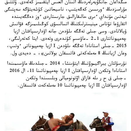
مىڭداعان جانكۇيەرلەردىڭ اتىنان العىس ايتقىمىز كەلەدى. ۇلتتىق
مۇرامىزدىڭ ءورىسىن كەڭەيتىپ، ناسيحاتىن كۇشەيتۋگە سەپتىگى
تيەتىن مۇنداي ءىرى حالىقارالىق جارىستاردى ءوز دەڭگەيىندە
اتقارۋعا تۇتاس مينيسترلىكتىڭ اتسالىسۋى كوڭىلىمىزگە قۋانىش
ۇيالاتادى. وسى جىلى تەڭگە ىلۋدەن جانە اۋدارىسپاقتان ازيا
چەمپيوناتتارى 1-2 -ماۋسىم كۇندەرى وتەدى. ايتا كەتەرلىگى،
2015 -جىلى استانادا تەڭگە ىلۋدەن I ازيا چەمپيوناتى ءوتىپ،
وعان ازيانىڭ 8 مەملەكەتى قاتىسقان بولاتىن»، - دەيدى ول.
نۇرسۇلتان يبراگيموۆتىڭ ايتۋىنشا، 2014 -جىلدىڭ ماۋسىمىندا
استانادا وتكەن اۋدارىسپاقتان I ازيا چەمپيوناتىنا 11، ال 2016
-جىلى ق ح ر ىلە قازاق اۆتونوميالى وبلىسىندا وتكەن
اۋدارىسپاقتان II ازيا چەمپيوناتىنا 10 مەملەكەت قاتىسقان.