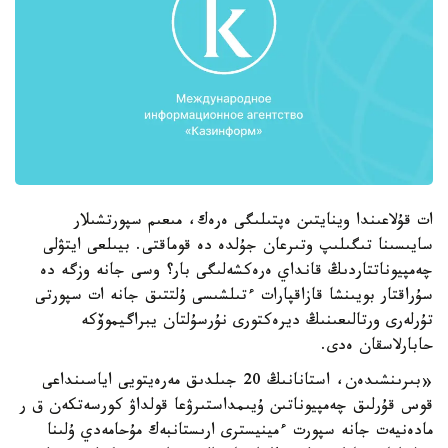
ات قۇلاعىندا وينايتىن ەپتىلىگى ەرەك، مىعىم سپورتشىلار
سايىسىنا تىگىلىپ وتىرعان جۇلدە دە قوماقتى. بيىلعى ايتۋلى
چەمپيوناتتاردىڭ قانداي ەرەكشەلىگى بار؟ وسى جانە وزگە دە
سۇراقتار بويىنشا قازاقپارات ءتىلشىسى ۇلتتىق جانە ات سپورتى
تۇرلەرى ورتالىعىنىڭ ديرەكتورى نۇرسۇلتان يبراگيموۆكە
حابارلاسقان ەدى.
«بىرىنشىدەن، استانانىڭ 20 جىلدىق مەرەيتويى اياسىنداعى
قوس قۇرلىق چەمپيوناتىن ۇيىمداستىرۋعا قولداۋ كورسەتكەن ق ر
مادەنيەت جانە سپورت ءمينيسترى ارىستانبەك مۇحامەدي ۇلىنا