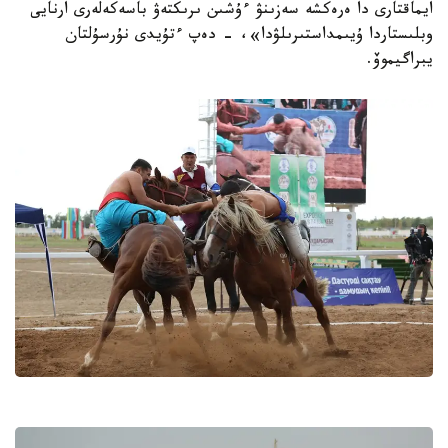
ايماقتارى دا ەرەكشە سەزىنۋ ءۇشىن ىرىكتەۋ باسەكەلەرى ارنايى
وبلىستاردا ۇيىمداستىرىلۋدا»، - دەپ ءتۇيدى نۇرسۇلتان
يبراگيموۆ.