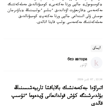
«كومسومول» جالپى ورتا مەكتەبى» كوممۋنالدىق مەملەكەتتىك
مەكەمەسى «قازىعۇرت اۋداندىق ءبىلىم ءبولىمىنىڭ «باۋىرجان
مومىش ۇلى اتىنداعى جالپى ورتا مەكتەپ» كوممۋنالدىق
مەملەكەتتىك مەكەمەسى بولىپ قايتا اتالدى.
ايماق
без автора
اۆتور
12:24, 07 تامىز 2026
اتىراۋدا جەكەمەنشىك بالاباقشا تاربيەشىسىنىڭ
بۇلدىرشىنگە كۇش قولدانعانى ۆيدەوعا ءتۇسىپ
قالدى