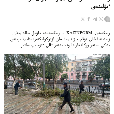
ءبۇلىندى
وسكەمەن. KAZINFORM - وسكەمەندە داۋىل سالدارىنان
ۇستىنە اعاش قۇلاپ، زاقىمدانعان اۆتوكولىكتەردىڭ يەلەرىنەن
ىشكى ىستەر ورگاندارىنا وتىنىشتەر ءالى ءتۇسىپ جاتىر.