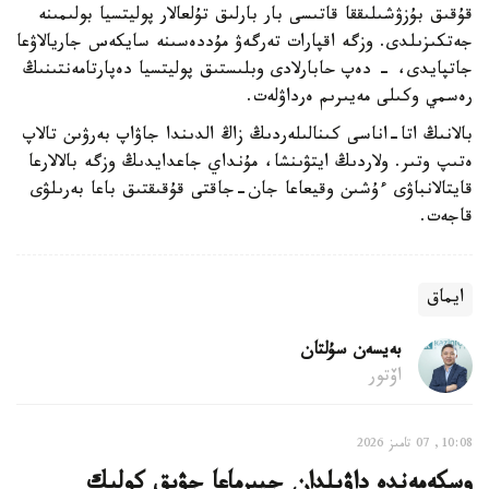
قۇقىق بۇزۋشىلىققا قاتىسى بار بارلىق تۇلعالار پوليتسيا بولىمىنە
جەتكىزىلدى. وزگە اقپارات تەرگەۋ مۇددەسىنە سايكەس جاريالاۋعا
جاتپايدى، - دەپ حابارلادى وبلىستىق پوليتسيا دەپارتامەنتىنىڭ
رەسمي وكىلى مەيىرىم ەرداۋلەت.
بالانىڭ اتا-اناسى كىنالىلەردىڭ زاڭ الدىندا جاۋاپ بەرۋىن تالاپ
ەتىپ وتىر. ولاردىڭ ايتۋىنشا، مۇنداي جاعدايدىڭ وزگە بالالارعا
قايتالانباۋى ءۇشىن وقيعاعا جان-جاقتى قۇقىقتىق باعا بەرىلۋى
قاجەت.
ايماق
بەيسەن سۇلتان
اۆتور
10:08, 07 تامىز 2026
وسكەمەندە داۋىلدان جيىرماعا جۋىق كولىك