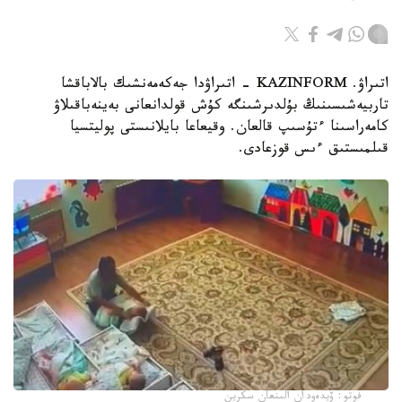
اتىراۋ. KAZINFORM - اتىراۋدا جەكەمەنشىك بالاباقشا
تاربيەشىسىنىڭ بۇلدىرشىنگە كۇش قولدانعانى بەينەباقىلاۋ
كامەراسىنا ءتۇسىپ قالعان. وقيعاعا بايلانىستى پوليتسيا
قىلمىستىق ءىس قوزعادى.
فوتو: ۆيدەودان الىنعان سكرين