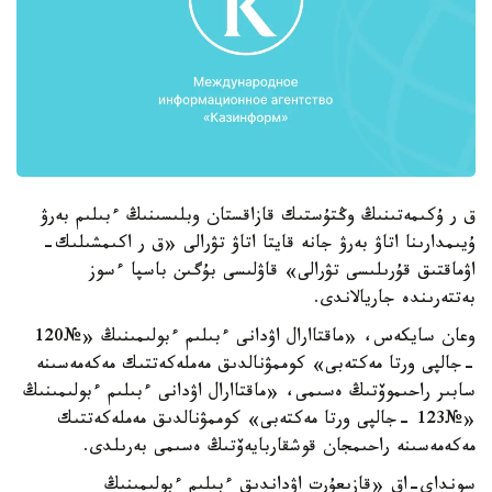
ق ر ۇكىمەتىنىڭ وڭتۇستىك قازاقستان وبلىسىنىڭ ءبىلىم بەرۋ
ۇيىمدارىنا اتاۋ بەرۋ جانە قايتا اتاۋ تۋرالى «ق ر اكىمشىلىك-
اۋماقتىق قۇرىلىسى تۋرالى» قاۋلىسى بۇگىن باسپا ءسوز
بەتتەرىندە جاريالاندى.
وعان سايكەس، «ماقتاارال اۋدانى ءبىلىم ءبولىمىنىڭ «№120
-جالپى ورتا مەكتەبى» كوممۋنالدىق مەملەكەتتىك مەكەمەسىنە
سابىر راحىموۆتىڭ ەسىمى، «ماقتاارال اۋدانى ءبىلىم ءبولىمىنىڭ
«№123 -جالپى ورتا مەكتەبى» كوممۋنالدىق مەملەكەتتىك
مەكەمەسىنە راحىمجان قوشقاربايەۆتىڭ ەسىمى بەرىلدى.
سونداي-اق «قازىعۇرت اۋداندىق ءبىلىم ءبولىمىنىڭ