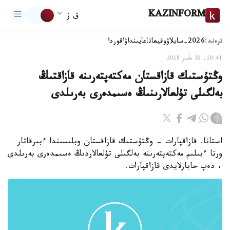
KAZINFORM
ق ز
ترەند:
2026-سايلاۋ
وقيعا
تاعايىنداۋ
اقوردا
10:41, 30 مامىر 2018
وڭتۇستىك قازاقستان مەكتەپتەرىنە قازاقتىڭ
بەلگىلى تۇلعالارىنىڭ ەسىمدەرى بەرىلدى
استانا. قازاقپارات - وڭتۇستىك قازاقستان وبلىسىندا ءبىرقاتار
ورتا ءبىلىم مەكتەپتەرىنە بەلگىلى تۇلعالاردىڭ ەسىمدەرى بەرىلدى
، دەپ حابارلايدى قازاقپارات.