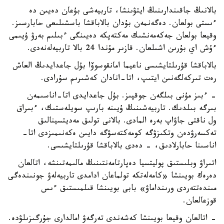
بالانىڭ جاقىندارىنىڭ ايتۋىنشا، تاربيەشى بۇعان دەيىن دە
ءىستى بولعان. دەگەنمەن بۇدان بالاباقشا باسشىلىعى حابارسىز.
وقيعا بولعان جەكەمەنشىك مەكتەپكە دەيىنگى ءبىلىم بەرۋ ۇيىمى
ءۇش اي بۇرىن اشىلعان. قازىر مۇندا 24 بالا تاربيەلەنەدى.
بالاباقشا قۇرىلتايشىسى ناعيما امانقوسوۆا بۇل جاعدايدىڭ العاش
رەت تىركەلگەنىن ايتىپ، اتا-انادان كەشىرىم سۇرادى.
- ءبىز مۇنى بىلگەن جوقپىز. بۇل جاعدايدى اتا-اناسىمەن
بىرگە بىلدىك. تاربيەشىنىڭ ۇيىنە بارىپ سويلەستىك، ءبىراق
ول ناقتى جاۋاپ بەرە المادى. بالانى تولىق مەديتسينالىق
تەكسەرۋدەن وتكىزۋگە كومەكتەسۋگە دايىن ەكەنىمىزدى اتا-
اناسىنا حابارلادىق، - دەدى بالاباقشا قۇرىلتايشىسى.
اتىراۋ وبلىستىق پوليتسيا دەپارتامەنتىنىڭ مالىمەتىنشە، اتالعان
دەرەك بويىنشا «كامەلەتكە تولماعان ادامدى تاربيەلەۋ جونىندەگى
مىندەتتەردى ورىنداماۋ» بابى بويىنشا قىلمىستىق ءىس
قوزعالعان.
- اتالعان وقيعا بويىنشا كەشەندى تەرگەۋ امالدارى جۇرگىزىلۋدە.