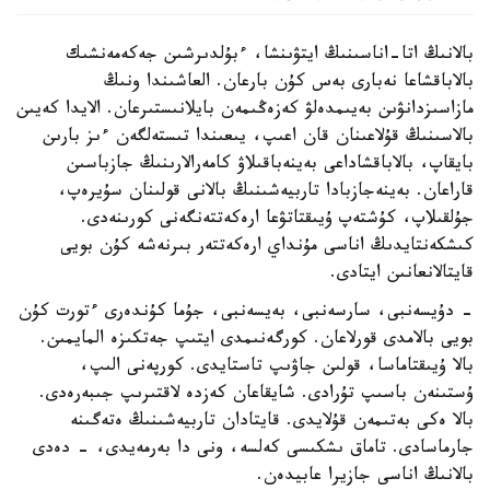
بالانىڭ اتا-اناسىنىڭ ايتۋىنشا، ءبۇلدىرشىن جەكەمەنشىك
بالاباقشاعا نەبارى بەس كۇن بارعان. العاشىندا ونىڭ
مازاسىزدانۋىن بەيىمدەلۋ كەزەڭىمەن بايلانىستىرعان. الايدا كەيىن
بالاسىنىڭ قۇلاعىنان قان اعىپ، يىعىندا تىستەلگەن ءىز بارىن
بايقاپ، بالاباقشاداعى بەينەباقىلاۋ كامەرالارىنىڭ جازباسىن
قاراعان. بەينەجازبادا تاربيەشىنىڭ بالانى قولىنان سۇيرەپ،
جۇلقىلاپ، كۇشتەپ ۇيىقتاتۋعا ارەكەتتەنگەنى كورىنەدى.
كىشكەنتايدىڭ اناسى مۇنداي ارەكەتتەر بىرنەشە كۇن بويى
قايتالانعانىن ايتادى.
- دۇيسەنبى، سارسەنبى، بەيسەنبى، جۇما كۇندەرى ءتورت كۇن
بويى بالامدى قورلاعان. كورگەنىمدى ايتىپ جەتكىزە المايمىن.
بالا ۇيىقتاماسا، قولىن جاۋىپ تاستايدى. كورپەنى الىپ،
ۇستىنەن باسىپ تۇرادى. شايقاعان كەزدە لاقتىرىپ جىبەرەدى.
بالا ەكى بەتىمەن قۇلايدى. قايتادان تاربيەشىنىڭ ەتەگىنە
جارماسادى. تاماق ىشكىسى كەلسە، ونى دا بەرمەيدى، - دەدى
بالانىڭ اناسى جازيرا عابيدەن.