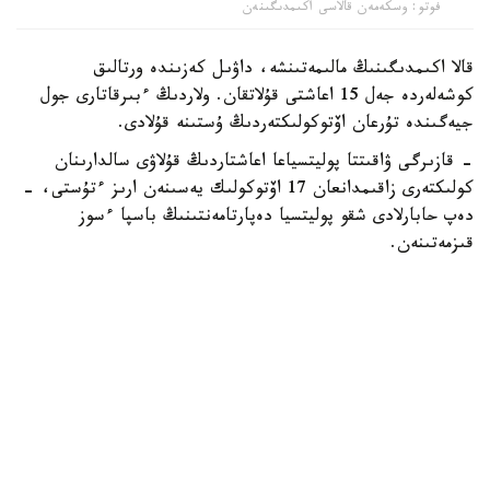
فوتو: وسكەمەن قالاسى اكىمدىگىنەن
قالا اكىمدىگىنىڭ مالىمەتىنشە، داۋىل كەزىندە ورتالىق
كوشەلەردە جەل 15 اعاشتى قۇلاتقان. ولاردىڭ ءبىرقاتارى جول
جيەگىندە تۇرعان اۆتوكولىكتەردىڭ ۇستىنە قۇلادى.
- قازىرگى ۋاقىتتا پوليتسياعا اعاشتاردىڭ قۇلاۋى سالدارىنان
كولىكتەرى زاقىمدانعان 17 اۆتوكولىك يەسىنەن ارىز ءتۇستى، -
دەپ حابارلادى شقو پوليتسيا دەپارتامەنتىنىڭ باسپا ءسوز
قىزمەتىنەن.
پوليتسياعا ءالى بارلىق زارداپ شەككەن كولىك يەلەرى جۇگىنىپ
ۇلگەرمەگەن بولۋى دا مۇمكىن.