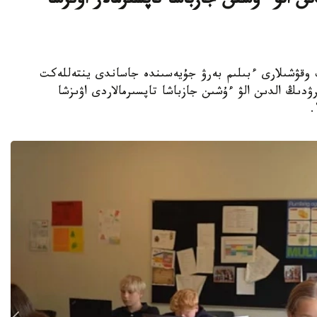
ن الۋ ءۇشىن جازباشا تاپسىرمالار اۋىزشا
جوعارى سىنىپ وقۋشىلارى ءبىلىم بەرۋ جۇيەسىندە جاساندى ينتەللەكت
ۋدىڭ الدىن الۋ ءۇشىن جازباشا تاپسىرمالاردى اۋىزشا