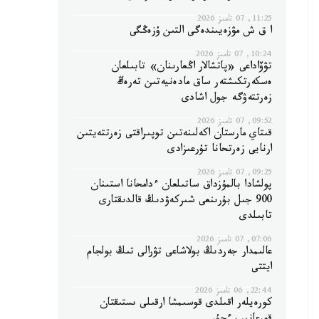
11:25, 07 تامىز 2026
ا ق ش مۋزەيىندەگى التىن ۇزەڭگى
10:24, 07 تامىز 2026
تۋۆاداعى «پاتشالار اڭعارىنان» تابىلعان
ەسكەرتكىشتەر ساق مادەنيەتىن تەرەڭ
زەرتتەۋگە جول اشادى
09:52, 07 تامىز 2026
قىتاي مارستان اكەلىنەتىن توپىراقتى زەرتتەيتىن
ارنايى زەرتحانا تۇرعىزادى
09:25, 07 تامىز 2026
پولشادا بالمۇزداق ساتىلعان ءدامحانا استىنان
900 جىل بۇرىنعى شىركەۋدىڭ قالدىقتارى
تابىلدى
07:06, 07 تامىز 2026
عالىمدار جەردىڭ بولاشاعى تۋرالى تىڭ بولجام
ايتتى
22:44, 06 تامىز 2026
كورەيلەر اقىلدى قوسىمشا ارقىلى ىستىقتان