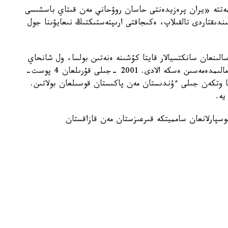
مەتتە «يران پرەزيدەنتى حاسان روۋحاني مەن قىتاي باسشىسى
ندىقتاردى تالقىلاپ، ەكىجاقتى ارىپتەستىكتىڭ نىعايۋىنا جول
الىنعان سانكتسيالار قايتا كۇشىنە ەنەتىن بولسا، ول شانحاي
ىنتىماقتاستىق ۇيىمىنا مۇشە بولۋى مۇمكىن» دەگەن مالىمدەمەسىن ەسكە الادى. 2001 -جىلى قۇرىلعان 4 پوست-
 وتكەن جىلى ءۇندىستان مەن پاكىستان قوسىلعان بولاتىن.
يە.
سپارلانعان سامميتكە قىرعىزستان مەن قازاقستان