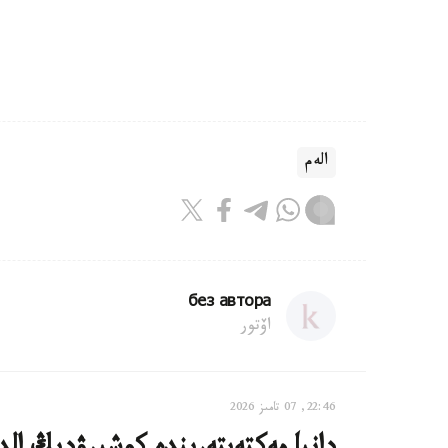
الەم
без автора
اۆتور
22:46, 07 تامىز 2026