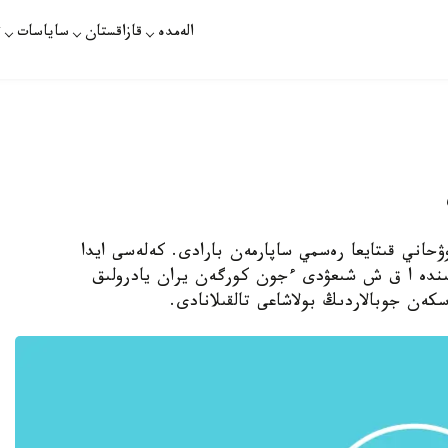
الەمدە
قازاقستان
ساياسات
ت
ۋحاني قىتايعا رەسمي ساپارمەن بارادى. كەلەسى ايدا
تىندە ا ق ش شىعۋدى ءجون كورگەن يران يادرولىق
كەن جوبالاردىڭ بولاشاعى تالقىلانادى.