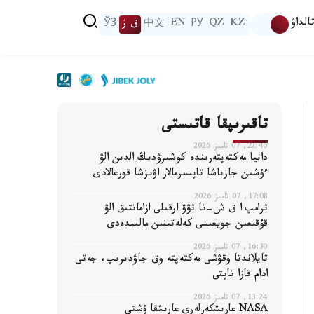
الداۋ
KZ
QZ
РУ
EN
中文
ق ز
ЎЗ
تاقىرىپقا قاتىستى
22:46, 07 تامىز 2026
دانيا مەكتەپتەرىندە كوشىرۋدىڭ الدىن الۋ
ءۇشىن جازباشا تاپسىرمالار اۋىزشا قورعالادى
17:08, 07 تامىز 2026
ترامپ ا ق ش-تا تۋۋ ارقىلى ازاماتتىق الۋ
قۇقىعىن جويعىسى كەلەتىنىن مالىمدەدى
16:30, 07 تامىز 2026
تايلاندتا وقۋشى مەكتەپتە وق جاۋدىرىپ، جەتى
ادام قازا تاپتى
13:24, 07 تامىز 2026
NASA عارىشكەرلەرى عارىشقا ۇشتى