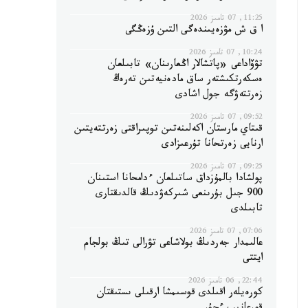
11:25, 07 تامىز 2026
ا ق ش مۋزەيىندەگى التىن ۇزەڭگى
10:24, 07 تامىز 2026
تۋۆاداعى «پاتشالار اڭعارىنان» تابىلعان
ەسكەرتكىشتەر ساق مادەنيەتىن تەرەڭ
زەرتتەۋگە جول اشادى
09:52, 07 تامىز 2026
قىتاي مارستان اكەلىنەتىن توپىراقتى زەرتتەيتىن
ارنايى زەرتحانا تۇرعىزادى
09:25, 07 تامىز 2026
پولشادا بالمۇزداق ساتىلعان ءدامحانا استىنان
900 جىل بۇرىنعى شىركەۋدىڭ قالدىقتارى
تابىلدى
07:06, 07 تامىز 2026
عالىمدار جەردىڭ بولاشاعى تۋرالى تىڭ بولجام
ايتتى
22:44, 06 تامىز 2026
كورەيلەر اقىلدى قوسىمشا ارقىلى ىستىقتان