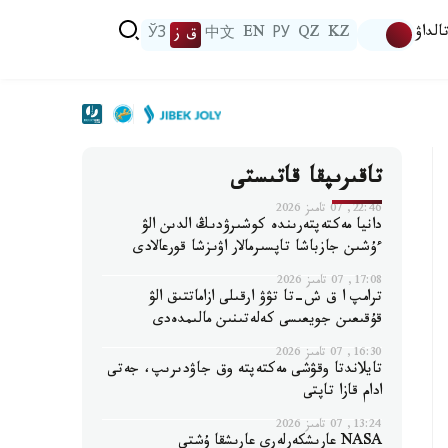
الداۋ
KZ
QZ
РУ
EN
中文
ق ز
ЎЗ
تاقىرىپقا قاتىستى
22:46, 07 تامىز 2026
دانيا مەكتەپتەرىندە كوشىرۋدىڭ الدىن الۋ
ءۇشىن جازباشا تاپسىرمالار اۋىزشا قورعالادى
17:08, 07 تامىز 2026
ترامپ ا ق ش-تا تۋۋ ارقىلى ازاماتتىق الۋ
قۇقىعىن جويعىسى كەلەتىنىن مالىمدەدى
16:30, 07 تامىز 2026
تايلاندتا وقۋشى مەكتەپتە وق جاۋدىرىپ، جەتى
ادام قازا تاپتى
13:24, 07 تامىز 2026
NASA عارىشكەرلەرى عارىشقا ۇشتى