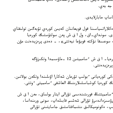
تكىزۋگە دايىن ەكەندىگىن راستادى، دەپ مالىمدەدى
جە بەي.
اساپ حابارلايدى.
اراتسياسىنا قول قويعاننان كەيىن كورەي تۇبەگىن تولىقتاي
زدى. سونداي-اق، ول ا ق ش پەن سولتۇستىك كورەيا
نە سوعىسقا نۇكتە قويۋعا نيەتتى»، - دەدى پرەزيدەنت مۋن
«ءبىز، ەكى ەلدىڭ كوشباسشىلارى، سولتۇستىك كورەيا- ا ق ش ءسامميتىن 12 -ماۋسىمدا وتكىزۋگە
رەزيدەنتى.
 كورەيانى ءبولىپ تۇرعان شەكارا اۋىلىندا وتكەن بولاتىن.
ءسامميتتىڭ قورىتىندىسى تۋرالى ايتار بولساق، مەن ا ق ش
رۋسىزداندىرۋ تۋرالى شەشىم قابىلداپ، سونى ورىنداسا،
پ، ەكونوميكالىق ىنتىماقتاستىق جاسايتىنى تۋرالى