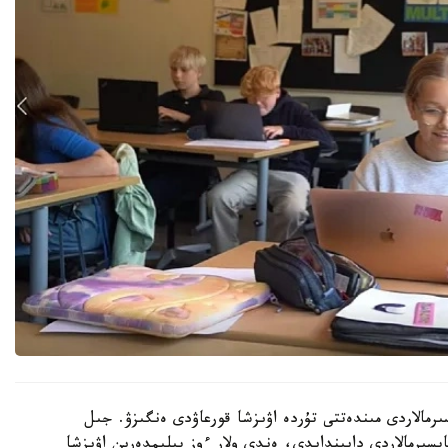
رمالاردى مىندەتتى تۇردە اۋىزشا قورعاۋدى ەنگىزۋ. جىل
ىنداي تاپسىرمالاردى دايىندايدى، ەندى ولار ءوز بىلىمدەرىن اۋىزشا