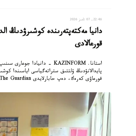
22:46, 07 تامىز 2026
دانيا مەكتەپتەرىندە كوشىرۋدىڭ الدى
قورعالادى
استانا. KAZINFORM - دانيادا 
پايدالانۋدىڭ ۇلتتىق ستراتەگياسى اياسىندا كوشىر
قورعاۋى كەرەك، دەپ حابارلايدى The Guardian.