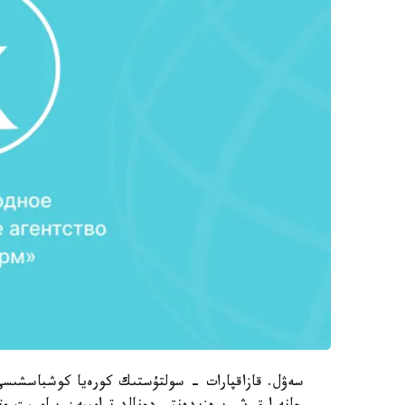
سەۋل. قازاقپارات - سولتۇستىك كورەيا كوشباسشىسى