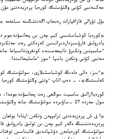
جانە ا ق ش پرەزيدەنتى دونالد ترامپپەن سامميت و
جەكسەنبى كۇنى وڭتۇستىك كورەيا پرەزيدەنتى مۋن 
بۇل تۋرالى قازاقپارات رەنحاپ اگەنتتىگىنە سىلتەمە ج
«كورەيا كوشباسشىسى كيم چەن ىن پحانمۋندجوم دەكل
يادرولىق قارۋسىزداردىراتىنىن كەزەكتى رەت جەتكى
ءسامميتىن وتكىزۋ ناتيجەسىندە كونفرونتاتسياعا جا
سەنبى كۇنى وتكەن باسپا ءسوز ءماسليحاتىندا.
كەلىستىك»، - دەپ اتاپ ءوتتى وڭتۇستىك كورەيا پ
كورەياارالىق سامميت سوڭعى رەت پحانمۋندجومدا، ەكى
سول جەردە 27 -ساۋىردە سولتۇستىك جانە وڭتۇستىك كورەيا كوشباسشىلارىنىڭ العاشقى ءسامميتى ءوتتى.
«ا ق ش پرەزيدەنتى ترامپپەن وتكەن اپتادا بولعان 
پرەزيدەنتىنىڭ ەگەر كيم چەن ىن تولىق يادرولىق قا
سولتۇستىك كورەيامەن دۇشپاندىق قاتىناسىن توقتاتى