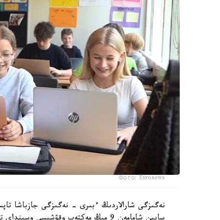
Фото: Euronews
نەگىزگى شارالاردىڭ ءبىرى - نەگىزگى جازباشا تاپسى
سايىن شامامەن 9 مىڭ مەكتەپ وقۋشىسى وس