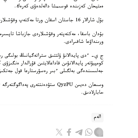
ەمتيحان كەزىندە قوسىمشا دالەلدەۋى كەرەك.
بۇل شارالار 16 جاستان اسقان ورتا مەكتەپ وقۋشىلارىنا قاتىستى بولادى.
بۇدان باسقا، مەكتەپتەر وقۋشىلاردى جازباشا تاپسىرم
ورىنداۋعا شاقىرادى.
ج ي- ءدى پايدالانۋ ۇلتتىق ستراتەگيانىڭ بولىگى رەت
كومپيۋتەر پايدالانۋىن قاداعالايتىن قۇرالدار ەنگىزۋى
جەلىسىندەگى بەلگىلى ءبىر رەسۋرستارعا قول جەتكى
حابارلادىق.
الەم