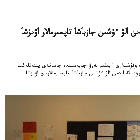
ن الۋ ءۇشىن جازباشا تاپسىرمالار اۋىزشا
جوعارى سىنىپ وقۋشىلارى ءبىلىم بەرۋ جۇيەسىندە جاساندى ينتەللەكت
ۋدىڭ الدىن الۋ ءۇشىن جازباشا تاپسىرمالاردى اۋىزشا