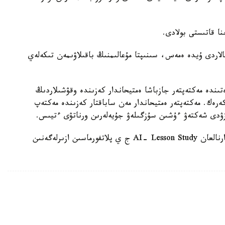
الاردى ۇيدە ەمەس، سىنىپتا مۇعالىمنىڭ باقىلاۋىمەن تىكەلەي
ىندە مەكتەپتەر جازباشا ەمتيحاندار كەزىندە وقۋشىلاردىڭ
 كەرەك. مەكتەپتەر ەمتيحاندار مەن ساباقتار كەزىندە مەكتەپ
زۋدى شەكتەۋ ءۇشىن سۇزگىلەۋ جۇيەلەرىن ورناتۋى ءتيىس.
وسىعان دەيىن QyzPU ستۋدەنتتەرى پەداگوگتەرگە ارنالعان AI- Lesson Study ج ي پلاتفورماسىن ازىرلەگەنىن