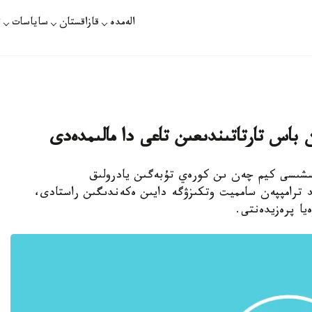
الەمدە
قازاقستان
ساياسات
ت
 باس تارتاتىندىعىن تاعى دا مالىمدەدى
سشىسى كيم چەن ىن كورەي تۇبەگىن يادرولىق
د ترامپپەن سامميت وتكىزۋگە دايىن ەكەندىگىن راستادى،
ا پرەزيدەنتى.