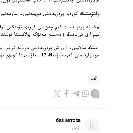
حابارلاماسىن جەتكىزدىم»، - دەپ جەتكىزدى مۋن.
وڭتۇستىك كورەيا پرەزيدەنتى دۇيسەنبى- سارسەنبى ار
«كەشە پرەزيدەنت كيم چەن ىن كورەي تۇبەگىن تولىقت
كيم ا ق ش-تىڭ ۋادەسىنە سەنۋگە بولاتىنىنا تولىقت
ەسكە سالايىق، ا ق ش پرەزيدەنتى دونالد ترامپ ج
جوسپارلانعان كەزدەسۋدىڭ 12 -ماۋسىمدا ءوتۋى مۇمكىن ەكەندىگىن مالىمدەگەن ەدى.
الەم
без автора
اۆتور