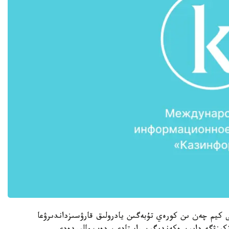
 كيم چەن ىن كورەي تۇبەگىن يادرولىق قارۋسىزداندىرۋعا