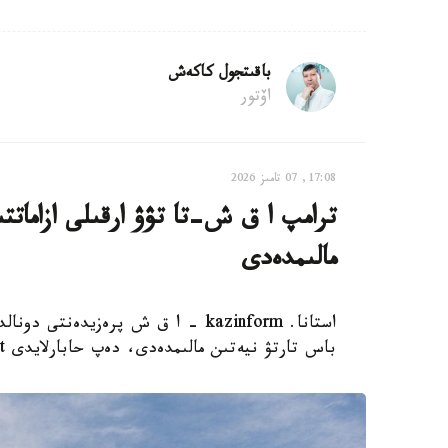
باقىتجول كاكەش
اۆتور
17:08, 07 تامىز 2026
ترامپ ا ق ش-تا تۋۋ ارقىلى ازاماتت
مالىمدەدى
استانا. kazinform - ا ق ش پرەزيدەن
باس تارتۋ نيەتىن مالىمدەدى، دەپ حابارلايدى Report.