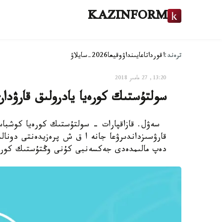
KAZINFORM
ترەند:
اقوردا
تاعايىنداۋ
وقيعا
2026-سايلاۋ
13:20, 27 مامىر 2018
سولتۇستىك كورەيا يادرولىق قارۋدان
سەۋل. قازاقپارات - سولتۇستىك كورەيا كوشبا
قارۋسىزداندىرۋعا جانە ا ق ش پرەزيدەنتى دونال
دەپ مالىمدەدى جەكسەنبى كۇنى وڭتۇستىك كورەي