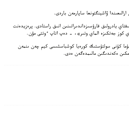
الىعىندا ۆاشينگتونعا ساپارمەن باردى.
اي يادرولىق قارۋسىزداندىراتىنىن انىق راستادى. پرەزيدەنت
اي كوز جەتكىزە الماي وتىر»، - دەپ اتاپ ءوتتى مۋن.
ۇما كۇنى سولتۇستىك كورەيا كوشباسشىسى كيم چەن ىنمەن