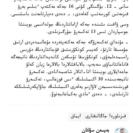
سانى - 12. بۇگىنگى كۇنى 16 جەكە مەكتەپ ءبىلىم بەرۋ
قىزمەتىن كورسەتىپ كەلەدى، - دەدى دەپارتامەنت باسشىسى.
وسى ۋاقىت ىشىندە جەكە ازاماتتاردىڭ جولدانىمى بويىنشا
جوسپاردان تىس 13 تەكسەرۋ جۇرگىزىلدى.
- مۇنداي تەكسەرۋگە جەكە مەكتەپتەردە مۇعالىمدەردى ارتىق
جۇمىسقا تارتۋ، كەيبىر كونكۋرستىق قۇجاتتاردىڭ دۇرىس
راسىمدەلمەۋى، كونكۋرسقا تۇسكەن كانديداتتاردىڭ ناتيجەگە
قاناعاتتانباۋى سەبەپ. بالاباقشالاردا بالالارعا زيان كەلۋ
جاعدايلارى بويىنشا اتا-انالار شاعىمدانادى. تەكسەرۋ
ناتيجەسىندە 30 اكىمشىلىك ءىس قوزعالىپ، تەكسەرۋ
قورىتىندىسىمەن لاۋازىم يەلەرى اكىمشىلىك جاۋاپكەرشىلىككە
تارتىلدى، - دەدى ءمادي بەكماعانبەتوۆ.
قىزىلوردا جاڭالىقتارى
ايماق
بەيسەن سۇلتان