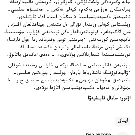
جانە وڭىردەگى ولكەتانۋشى، گەوگراف، تاريحشى عالىمداردىڭ
بىرلەسكەن «رۋحى بەكەم، كيەلى مەكەن - جەتىسۋ» عىلىمي-
تانىمدىق ەكسپەديتسياسىنا 5 مىڭنان استام ادام تارتىلدى.
وبلىستاعى كيەلى ورىندار تۋرالى ەل ىشىنەن جيناقتالعان اڭىزدار
مەن اڭگىمەلەر، فوتوماتەريالدار ەكى تومدىقتى قۇراپ، جۇمىستىڭ
ناتيجەسىن كورسەتتى. ءبىرىنشى تومى وقىرماندارعا جول تارتسا،
ەكىنشى تومى ەرتەڭ باستالعالى وتىرعان ەكسپەديتسيانىڭ
قورىتىندىسىندا شىعارىلاتىن بولادى»، - دەدى اماندىق باتالوۆ.
سونىمەن قاتار بيىلعى جىلدىڭ ىرگەلى شاراسى رەتىندە شوقان
ءۋاليحانوۆتىڭ قاشقارياعا بارعان جولىمەن جۇرەتىن عىلىمي-
تانىمدىق «شوقان ىزىمەن» ەكسپەديتسياسىن جانە ق ح ر- عا
«مۇقالي» مەديا- ەكسپەديتسياسىن اتاۋعا بولادى.
اۆتور: سامال قابىشيەۆا
ايماق