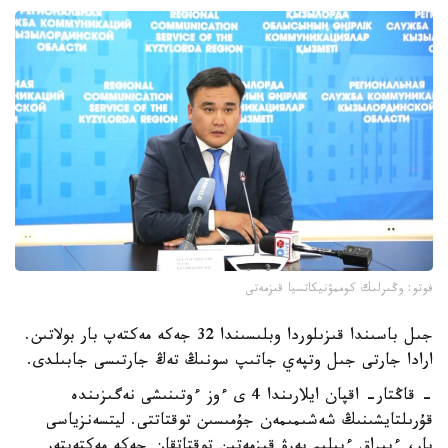
فوتو: وڭىرلىك كوممۋنيكاتسيا قىزمەتى
جىل باسىندا قىزىلوردا وبلىسىندا 32 جەكە مەكتەپ بار بولاتىن.
ارادا جارتى جىل وتپەي جاتىپ سونىڭ تەڭ جارتىسى جابىلدى.
- قاڭتار- اقپان ايلارىندا 4 ى ءوز ءوتىنىشى نەگىزىندە
قۇرىلتايشىنىڭ شەشىمىمەن جۇمىسىن توقتاتتى. ليتسەنزياسى
بار، ءبىراق ءبىلىم بەرۋ قىزمەتىن توقتاتقان جەكە مەكتەپتەر