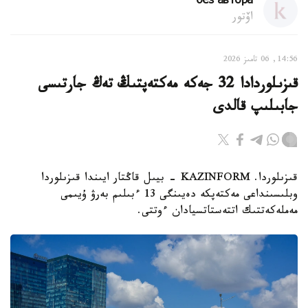
без автора
اۆتور
14:56, 06 تامىز 2026
قىزىلوردادا 32 جەكە مەكتەپتىڭ تەڭ جارتىسى
جابىلىپ قالدى
قىزىلوردا. KAZINFORM - بيىل قاڭتار ايىندا قىزىلوردا
وبلىسىنداعى مەكتەپكە دەيىنگى 13 ءبىلىم بەرۋ ۇيىمى
مەملەكەتتىك اتتەستاتسيادان ءوتتى.