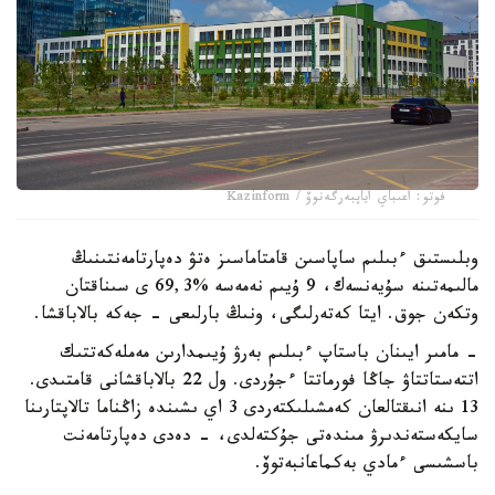
فوتو: اعىباي اياپبەرگەنوۆ / Kazinform
وبلىستىق ءبىلىم ساپاسىن قامتاماسىز ەتۋ دەپارتامەنتىنىڭ
مالىمەتىنە سۇيەنسەك، 9 ۇيىم نەمەسە %69,3 ى سىناقتان
وتكەن جوق. ايتا كەتەرلىگى، ونىڭ بارلىعى - جەكە بالاباقشا.
- مامىر ايىنان باستاپ ءبىلىم بەرۋ ۇيىمدارىن مەملەكەتتىك
اتتەستاتتاۋ جاڭا فورماتتا ءجۇردى. ول 22 بالاباقشانى قامتىدى.
13 ىنە انىقتالعان كەمشىلىكتەردى 3 اي ىشىندە زاڭناما تالاپتارىنا
سايكەستەندىرۋ مىندەتى جۇكتەلدى، - دەدى دەپارتامەنت
باسشىسى ءمادي بەكماعانبەتوۆ.