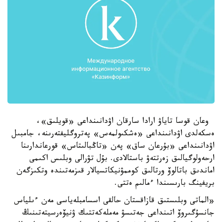
وعان قوسا تاياۋ ارادا سارقان اۋدانىنداعى «قويلىق»،
ەسكەلدى اۋدانىنداعى «ەشكىولمەس» پەتروگليفتەرىنە، جامبىل
اۋدانىنداعى «بۇرعان ساق» پەن «تاڭبالىتاس» قورعاندارىنا
ارحەولوگيالىق زەرتتەۋ باستالادى. بۇل تۋرالى وبلىس اكىمى
اماندىق باتالوۆ ورتالىق كوممۋنيكاتسيالار قىزمەتىندە وتكىزگەن
بريفينگ بارىسىندا ءمالىم ەتتى.
«الماتى وبلىستىق قازاقستان حالقى اسسامبلەياسى مەن ءىلياس
جانسۇگىروۆ اتىنداعى جەتىسۋ مەملەكەتتىك ۋنيۆەرسيتەتىنىڭ