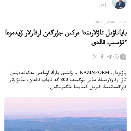
اۆتور
13:24, 06 تامىز 2026
باياناۋىل تاۋلارىندا ەركىن جۇرگەن ارقارلار ۆيدەوعا
ءتۇسىپ قالدى
پاۆلودار. KAZINFORM - ۇلتتىق پارك اۋماعىن مەكەندەيتىن
تاۋ ارقارلارىنىڭ سانى بۇگىندە 800 گە تاياپ قالعان. جانۋارلار
قازاقستاننىڭ قىزىل كىتابىنا ەنگىزىلگەن.