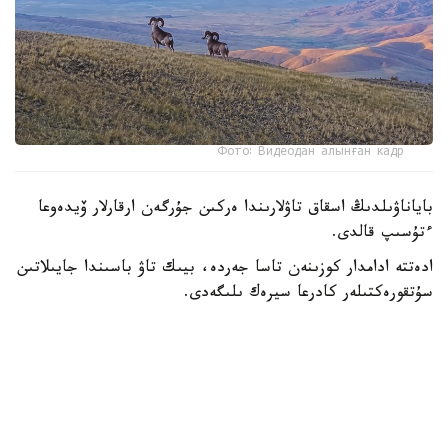
Фото: Видеодан алынған кадр
باياناۋىلدىڭ اسقاق تاۋلارىندا ەركىن جۇرگەن ارقارلار ۆيدەوعا
ءتۇسىپ قالدى.
ادەتتە ادامدار كوزىنەن تاسا جەردە، بيىك تاۋ باسىندا جايىلاتىن
سۇتقورەكتىلەر كادرعا سيرەك ىلىگەدى.
- سوڭعى ساناقتار بويىنشا، ۇلتتىق پاركتىڭ اۋماعىندا بۇل
جانۋاردىڭ 781 ءى ءجۇر. ولار ۇنەمى تاۋلى ايماقتى مەكەندەپ،
ۇشار باستارىندا جايىلادى. قاراشا-قازان ايلارىندا كۇيەككە
تۇسەدى. سول كەزدە قۇلجاسى مەن ۇرعاشىسى بىرگە جايىلادى.
ودان كەيىنگى ۋاقىتتا قۇلجالارى بولەك جۇرەدى،-دەپ حابارلادى