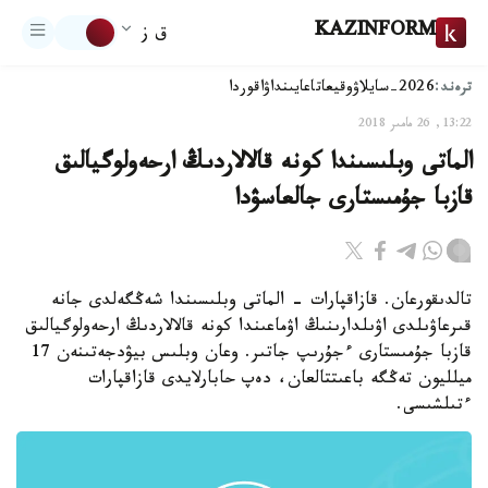
KAZINFORM
ق ز
ترەند:
2026-سايلاۋ
وقيعا
تاعايىنداۋ
اقوردا
13:22, 26 مامىر 2018
الماتى وبلىسىندا كونە قالالاردىڭ ارحەولوگيالىق
قازبا جۇمىستارى جالعاسۋدا
تالدىقورعان. قازاقپارات - الماتى وبلىسىندا شەڭگەلدى جانە
قىرعاۋىلدى اۋىلدارىنىڭ اۋماعىندا كونە قالالاردىڭ ارحەولوگيالىق
قازبا جۇمىستارى ءجۇرىپ جاتىر. وعان وبلىس بيۋدجەتىنەن 17
ميلليون تەڭگە باعىتتالعان، دەپ حابارلايدى قازاقپارات
ءتىلشىسى.