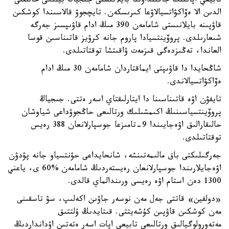
تابيعي اپاتتىڭ جاقىنداۋىنا بايلانىستى جىجياڭ بيلىگى حالىقتى
الدىن الا ەۆاكۋاتسيالاۋعا كىرىسكەن. تايچجوۋ قالاسىندا كوشكىن
قاۋپىنە بايلانىستى شامامەن 390 مىڭ ادام قاۋىپسىز جەرگە
شىعارىلدى. پروۆينتسيادا پاروم جانە كرۋيز قاتىناسىن قوسا
العاندا، تەڭىزدەگى قىزمەت ۋاقىتشا توقتاتىلدى.
شاڭحايدا دا قاۋىپتى ايماقتاردان شامامەن 30 مىڭ ادام
ەۆاكۋاتسيالاندى.
تايفۋن اۋە قاتىناسىنا دا ايتارلىقتاي اسەر ەتتى. جىجياڭ
پروۆينتسياسىنىڭ اكىمشىلىك ورتالىعى حاڭجوۋداعى شياوشان
حالىقارالىق اۋەجايىندا 9-تامىزعا جوسپارلانعان 388 رەيس
توقتاتىلدى.
جەرگىلىكتى باق مالىمەتىنشە، شانحايداعى حۋنتسياو جانە پۋدۋن
اۋەجايلارىندا جوسپارلانعان رەيستەردىڭ شامامەن %60 ى، ياعني
1300 دەن استام اۋە رەيسى ورىندالماي قالدى.
«دولفين» قاتتى جەل مەن نوسەر جاۋىن اكەلىپ، سۋ تاسقىنى
مەن كوشكىن قاۋپىن كۇشەيتتى. قىتايدىڭ ۇلتتىق
مەتەورولوگيالىق ورتالىعى تابيعي اپات اسەر ەتەتىن اۋدانداردىڭ