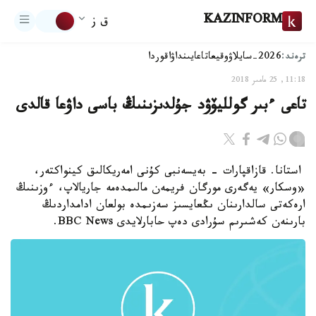
KAZINFORM
ق ز
ترەند:
2026-سايلاۋ
وقيعا
تاعايىنداۋ
اقوردا
11:18, 25 مامىر 2018
تاعى ءبىر گولليۆۋد جۇلدىزىنىڭ باسى داۋعا قالدى
استانا. قازاقپارات - بەيسەنبى كۇنى امەريكالىق كينواكتەر،
«وسكار» يەگەرى مورگان فريمەن مالىمدەمە جاريالاپ، ءوزىنىڭ
ارەكەتى سالدارىنان ىڭعايسىز سەزىمدە بولعان ادامداردىڭ
بارىنەن كەشىرىم سۇرادى دەپ حابارلايدى BBC News.