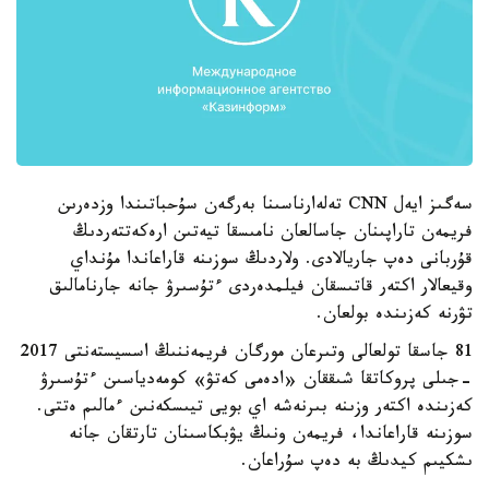
سەگىز ايەل CNN تەلەارناسىنا بەرگەن سۇحباتىندا وزدەرىن
فريمەن تاراپىنان جاسالعان نامىسقا تيەتىن ارەكەتتەردىڭ
قۇربانى دەپ جاريالادى. ولاردىڭ سوزىنە قاراعاندا مۇنداي
وقيعالار اكتەر قاتىسقان فيلمدەردى ءتۇسىرۋ جانە جارنامالىق
تۋرنە كەزىندە بولعان.
81 جاسقا تولعالى وتىرعان مورگان فريمەننىڭ اسسيستەنتى 2017
-جىلى پروكاتقا شىققان «ادەمى كەتۋ» كومەدياسىن ءتۇسىرۋ
كەزىندە اكتەر وزىنە بىرنەشە اي بويى تيىسكەنىن ءمالىم ەتتى.
سوزىنە قاراعاندا، فريمەن ونىڭ يۋبكاسىنان تارتقان جانە
ىشكيىم كيدىڭ بە دەپ سۇراعان.