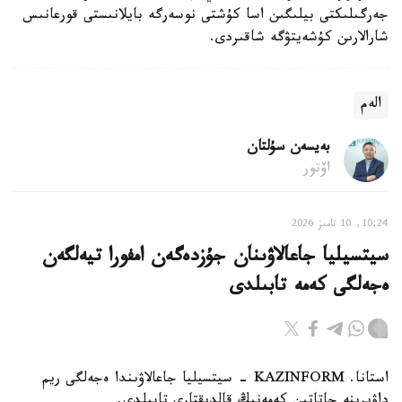
جەرگىلىكتى بيلىگىن اسا كۇشتى نوسەرگە بايلانىستى قورعانىس
شارالارىن كۇشەيتۋگە شاقىردى.
الەم
بەيسەن سۇلتان
اۆتور
10:24, 10 تامىز 2026
سيتسيليا جاعالاۋىنان جۇزدەگەن امفورا تيەلگەن
ەجەلگى كەمە تابىلدى
استانا. KAZINFORM - سيتسيليا جاعالاۋىندا ەجەلگى ريم
داۋىرىنە جاتاتىن كەمەنىڭ قالدىقتارى تابىلدى.