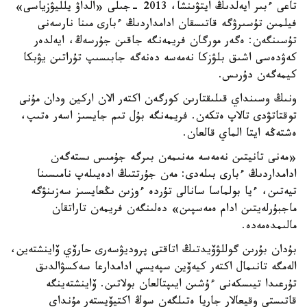
تاعى ءبىر ايەلدىڭ ايتۋىنشا، 2013 -جىلى «الداۋ يلليۋزياسى»
فيلمىن تۇسىرۋگە قاتىسقان ادامداردىڭ ءبارى مىنا نارسەنى
تۇسىنگەن: ەگەر مورگان فريمەنگە جاقىن جۇرسەڭ، ايەلدەر
كەۋدەسى اشىق بلۋزكا نەمەسە دەنەگە جابىسىپ تۇراتىن يۋبكا
كيمەگەن دۇرىس.
ونىڭ وسىنداي قىلىقتارىن كورگەن اكتەر الان اركين ودان مۇنى
توقتاتۋدى تالاپ ەتكەن. فريمەنگە بۇل تىم جايسىز اسەر ەتىپ،
ەشتەڭە ايتا الماي قالعان.
«مەنى تانيتىن نەمەسە مەنىمەن بىرگە جۇمىس ىستەگەن
ادامداردىڭ ءبارى بىلەدى: مەن جۇرتتىڭ ادەيىلەپ نامىسىنا
تيەتىن، ءيا بولماسا سانالى تۇردە ءوزىن ىڭعايسىز سەزىنۋگە
ماجبۇرلەيتىن ادام ەمەسپىن» دەلىنگەن فريمەن تاراتقان
مالىمدەمەدە.
بۇدان بۇرىن گوللۋۆيدتىڭ اتاقتى پروديۋسەرى حارۆي ۆاينشتەين،
الەمگە تانىمال اكتەر كيەۆين سپەيسي ادامدارعا سەكسۋالدىق
تۇرعىدا تيىسكەنى ءۇشىن ايىپتالعان بولاتىن. ۆاينشتەينگە
قاتىستى وقيعالار جاريا ەتىلگەن سوڭ اكتيۆيستەر مۇنداي