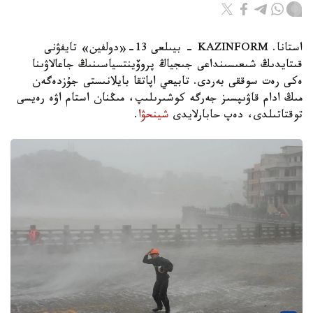
استانا. KAZINFORM - بيىلعى 13-«دولفين» تايفۋنى
قىتايدىڭ شىعىسىنداعى جىجياڭ پروۆينتسياسىنىڭ جاعالاۋىنا
ەكى رەت سوققى بەردى. تابيعي اپاتقا بايلانىستى جۇزدەگەن
مىڭ ادام قاۋىپسىز جەرگە كوشىرىلىپ، مىڭنان استام اۋە رەيسى
توقتاتىلدى، دەپ حابارلايدى
شينحۋا
.