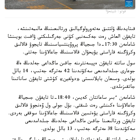
فوتو: شينحۋا
قىتايدىڭ ۇلتتىق مەتەورولوگيالىق ورتالىعىنىڭ مالىمەتىنشە،
تايفۋن العاش رەت جەكسەنبى كۇنى جەرگىلىكتى ۋاقىت بويىنشا
شامامەن 17:30-دا جىجياڭ پروۆينتسياسىنىڭ تايجوۋ قالالىق
وكرۋگىنە قاراستى يۋيحۋان قالاسىنىڭ جاعالاۋىنا جەتتى.
سول ساتتە تايفۋن ەپيسەنترىنە جاقىن ماڭداعى جەلدىڭ ەڭ
جوعارى جىلدامدىعى سەكۋندىنا 42 مەترگە جەتىپ، 14 بالل
بولدى. وسىعان بايلانىستى «دولفين» كۇشتى تايفۋن ساناتىنا
جاتقىزىلدى.
شامامەن ءبىر ساعاتتان كەيىن، 18:40-تا تايفۋن جىجياڭ
جاعالاۋىنا ەكىنشى رەت شىقتى. بۇل جولى ول ۆەنجوۋ قالالىق
وكرۋگىنە قاراستى يۋەتسين قالاسىنىڭ جاعالاۋىنا سوققى بەردى.
تايفۋن ورتالىعىنا جاقىن ماڭداعى جەلدىڭ جىلدامدىعى
سەكۋندىنا 38 مەترگە جەتىپ، 13 بالل بولدى.