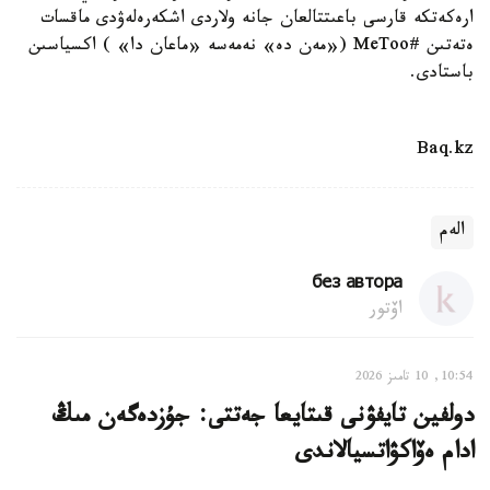
ارەكەتكە قارسى باعىتتالعان جانە ولاردى اشكەرەلەۋدى ماقسات
ەتەتىن #MeToo («مەن دە» نەمەسە «ماعان دا» ) اكسياسىن
باستادى.
Baq.kz
الەم
без автора
اۆتور
10:54, 10 تامىز 2026
دولفين تايفۋنى قىتايعا جەتتى: جۇزدەگەن مىڭ
ادام ەۆاكۋاتسيالاندى