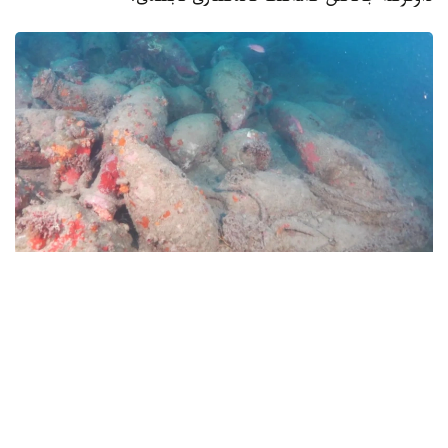
Фото: storiearcheostorie.com
بولجام بويىنشا، ول ءبىزدىڭ داۋىرىمىزگە دەيىنگى II- I
عاسىرلارعا تيەسىلى. بۇل تۋرالى euronews جازدى.
يتاليا مادەنيەت مينيسترلىگىنىڭ مالىمەتىنشە، كەمە سيتسيليانىڭ
باتىسىنداعى مادزارا- دەل-ۆاللو جاعالاۋىنان شامامەن ءۇش
تەڭىز ءميلى قاشىقتىقتا، 46 مەتر تەرەڭدىكتەن انىقتالعان.