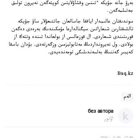
بەرۋ جانە جۇيكە ءتىنىن وقشاۋلايتىن كوپتەگەن نەيرون تولىق
جەتىلمەگەن.
سوندىقتان عالىمدار اياققا جاسالعان جاتتىعۋلار ساۋ جۇيكە
تالشىقتارىن شىعاراتىن سيگنالدارعا مۇمكىندىك بەرەدى دەگەن
قورىتىندى شىعاردى. ال قوزعالىس از بولعاندا تىندە وتتەك از
بولادى. ول نەيرونداردىڭ مەتابوليزمىن وزگەرتەدى. بۇدان باسقا
كەيبىر گەننىڭ بەلسەندىلىگى تومەندەيدى.
Baq.kz
الەم
без автора
اۆتور