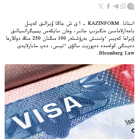
استانا. KAZINFORM – ا ق ش جاڭا ۆيزالىق كەپىل
باعدارلاماسىن ەنگىزىپ جاتىر، وعان سايكەس يمميگراتسيالىق
ۆيزاعا كەيبىر ءوتىنىش بەرۋشىلەر 100 مىڭنان 250 مىڭ دوللارعا
دەيىنگى كولەمدە دەپوزيت سالۋى ءتيىس، دەپ حابارلايدى
Bloomberg Law.