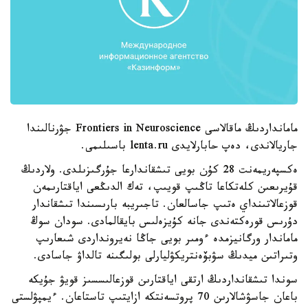
مامانداردىڭ ماقالاسى Frontiers in Neuroscience جۋرنالىندا
جاريالاندى، دەپ حابارلايدى lenta.ru باسىلىمى.
ەكسپەريمەنت 28 كۇن بويى تىشقاندارعا جۇرگىزىلدى. ولاردىڭ
قۇيرىعىن كلەتكاعا تاڭىپ قويىپ، تەك الدىڭعى اياقتارىمەن
قوزعالاتىنداي ەتىپ جاسالعان. تاجىريبە بارىسىندا تىشقاندار
دۇرىس قورەكتەندى جانە كۇيزەلىس بايقالمادى. سودان سوڭ
ماماندار ورگانيزمدە ءومىر بويى جاڭا نەيرونداردى شىعارىپ
وتىراتىن ميدىڭ سۋبۆەنتريكۋليارلى بولىگىنە تالداۋ جاسادى.
سوندا تىشقانداردىڭ ارتقى اياقتارىن قوزعالىسسىز قويۋ جۇيكە
باعان جاسۋشالارىن 70 پروتسەنتكە ازايتىپ تاستاعان. ءيمپۋلستى