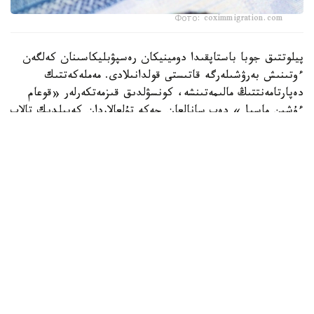
Фото: coximmigration.com
پيلوتتىق جوبا باستاپقىدا دومينيكان رەسپۋبليكاسىنان كەلگەن
ءوتىنىش بەرۋشىلەرگە قاتىستى قولدانىلادى. مەملەكەتتىك
دەپارتامەنتتىڭ مالىمەتىنشە، كونسۋلدىق قىزمەتكەرلەر «قوعام
ءۇشىن ماسىل» دەپ سانالعان جەكە تۇلعالاردان كەپىلدىك تالاپ
ەتە الادى. كەپىلدىك سوماسى ءاربىر جاعدايعا جەكە انىقتالادى.
ا ق ش مەملەكەتتىك دەپارتامەنتىنىڭ وكىلى توممي پيگوتتتىڭ
مالىمدەۋىنشە، «قۇراما شتاتتارىنا يمميگراتسيا - بۇل قۇقىق
ەمەس، ارتىقشىلىق». ول باعدارلاما الەۋمەتتىك قاۋىپسىزدىك
جەلىسىن قورعاۋعا باعىتتالعانىن جانە ءوتىنىش بەرۋشىلەردىڭ
قوعامدىق كومەككە تاۋەلدىلىگىن باعالاۋ ەرەجەلەرىن قاتاڭداتاتىن
ىشكى قاۋىپسىزدىك دەپارتامەنتىمەن بىرلەسىپ جۇزەگە اسىرىلىپ
جاتقانىن قوستى.
جاڭا باعدارلاما ترامپ اكىمشىلىگى ەنگىزگەن باسقا شەكتەۋلەردى
تولىقتىرىپ وتىر. ا ق ش مەملەكەتتىك دەپارتامەنتى بۇعان دەيىن