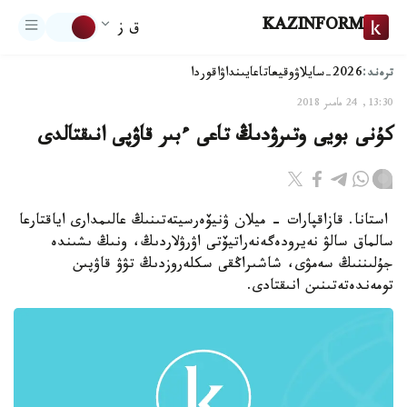
KAZINFORM
ق ز
ترەند:
2026-سايلاۋ
وقيعا
تاعايىنداۋ
اقوردا
13:30, 24 مامىر 2018
كۇنى بويى وتىرۋدىڭ تاعى ءبىر قاۋپى انىقتالدى
استانا. قازاقپارات - ميلان ۋنيۆەرسيتەتىنىڭ عالىمدارى اياقتارعا
سالماق سالۋ نەيرودەگەنەراتيۆتى اۋرۋلاردىڭ، ونىڭ ىشىندە
جۇلىننىڭ سەمۋى، شاشىراڭقى سكلەروزدىڭ تۋۋ قاۋپىن
تومەندەتەتىنىن انىقتادى.