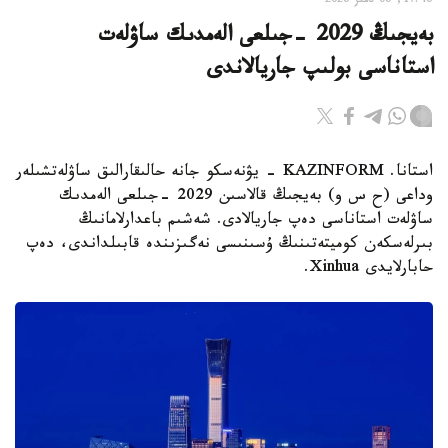
17:46, 06 تامىز 2026
بەيجىڭ 2029 -جىلعى الەمدىك ساۋلەت
استاناسى بولىپ جاريالاندى
استانا. KAZINFORM - يۋنەسكو جانە حالىقارالىق ساۋلەتشىلەر
وداعى (ح س و) بەيجىڭ قالاسىن 2029 -جىلعى الەمدىك
ساۋلەت استاناسى دەپ جاريالادى. شەشىم باعدارلامانىڭ
بىرلەسكەن كوميتەتىنىڭ ۇسىنىسى نەگىزىندە قابىلداندى، دەپ
حابارلايدى Xinhua.