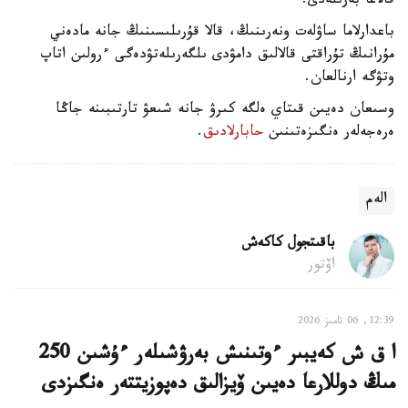
قالاعا بەرىلەدى.
باعدارلاما ساۋلەت ونەرىنىڭ، قالا قۇرىلىسىنىڭ جانە مادەني
مۇرانىڭ تۇراقتى قالالىق دامۋدى ىلگەرىلەتۋدەگى ءرولىن اتاپ
وتۋگە ارنالعان.
وسىعان دەيىن قىتاي ەلگە كىرۋ جانە شىعۋ تارتىبىنە جاڭا
ەرەجەلەر ەنگىزەتىنىن
حابارلادىق
.
الەم
باقىتجول كاكەش
اۆتور
12:39, 06 تامىز 2026
ا ق ش كەيبىر ءوتىنىش بەرۋشىلەر ءۇشىن 250
مىڭ دوللارعا دەيىن ۆيزالىق دەپوزيتتەر ەنگىزدى