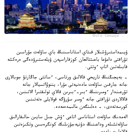
Фото: Синьхуа
ۇيىمداستىرۋشىلار قىتاي استاناسىنىڭ باي ساۋلەت مۇراسىن
تۇراقتى دامۋعا باعىتتالعان كوزقاراسپەن ۇيلەستىرۋدەگى ەرەكشە
قابىلەتىن اتاپ ءوتتى.
- بەيجىڭنىڭ تاريحي قالالىق ورتاسى، ءساتتى جاڭارتۋ جوبالارى
جانە جارقىن ساۋلەت مادەنيەتى مۇرا، يننوۆاتسيالار جانە
تۇرعىندار ءومىرىنىڭ ءبىر-ءبىرىن قالاي تولىقتىرا الاتىنىن،
قالالاردى تۇراقتى جانە ءومىر سۇرۋگە قولايلى ەتەتىنىن
كورسەتەدى، - دەلىنگەن مالىمدەمەدە.
الەمدىك ساۋلەت استاناسى اتاعى ءۇش جىل سايىن حالىقارالىق
ساۋلەتشىلەر وداعىنىڭ دۇنيەجۇزىلىك كونگرەسىن وتكىزەتىن