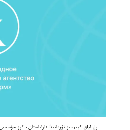
ول اياق كيىمسىز تۇرعانىنا قاراماستان، ءوز جۇمىسىن