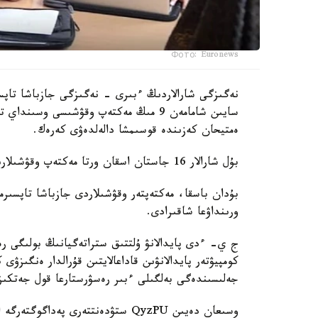
Фото: Euronews
نەگىزگى شارالاردىڭ ءبىرى - نەگىزگى جازباشا تاپسى
سايىن شامامەن 9 مىڭ مەكتەپ وقۋشىسى وس
ەمتيحان كەزىندە قوسىمشا دالەلدەۋى كەرەك.
بۇل شارالار 16 جاستان اسقان ورتا مەكتەپ وقۋشىلارىنا قاتىستى بولادى.
بۇدان باسقا، مەكتەپتەر وقۋشىلاردى جازباشا تاپسىرم
ورىنداۋعا شاقىرادى.
ج ي- ءدى پايدالانۋ ۇلتتىق ستراتەگيانىڭ بولىگى رەت
كومپيۋتەر پايدالانۋىن قاداعالايتىن قۇرالدار ەنگىزۋى
جەلىسىندەگى بەلگىلى ءبىر رەسۋرستارعا قول جەتكى