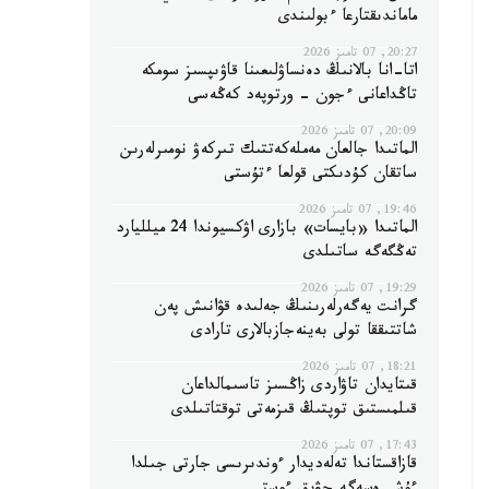
ماماندىقتارعا ءبولىندى
20:27, 07 تامىز 2026
اتا-انا بالانىڭ دەنساۋلىعىنا قاۋىپسىز سومكە
تاڭداعانى ءجون - ورتوپەد كەڭەسى
20:09, 07 تامىز 2026
الماتىدا جالعان مەملەكەتتىك تىركەۋ نومىرلەرىن
ساتقان كۇدىكتى قولعا ءتۇستى
19:46, 07 تامىز 2026
الماتىدا «بايسات» بازارى اۋكسيوندا 24 ميلليارد
تەڭگەگە ساتىلدى
19:29, 07 تامىز 2026
گرانت يەگەرلەرىنىڭ جەلىدە قۋانىش پەن
شاتتىققا تولى بەينەجازبالارى تارادى
18:21, 07 تامىز 2026
قىتايدان تاۋاردى زاڭسىز تاسىمالداعان
قىلمىستىق توپتىڭ قىزمەتى توقتاتىلدى
17:43, 07 تامىز 2026
قازاقستاندا تەلەديدار ءوندىرىسى جارتى جىلدا