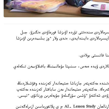
رمالاردى مىندەتتى تۇردە اۋىزشا قورعاۋدى ەنگىزۋ. جىل
ىنداي تاپسىرمالاردى دايىندايدى، ەندى ولار ءوز بىلىمدەرىن اۋىزشا
الاردى ۇيدە ەمەس، سىنىپتا مۇعالىمنىڭ باقىلاۋىمەن تىكەلەي
ىندە مەكتەپتەر جازباشا ەمتيحاندار كەزىندە وقۋشىلاردىڭ
 كەرەك. مەكتەپتەر ەمتيحاندار مەن ساباقتار كەزىندە مەكتەپ
زۋدى شەكتەۋ ءۇشىن سۇزگىلەۋ جۇيەلەرىن ورناتۋى ءتيىس.
وسىعان دەيىن QyzPU ستۋدەنتتەرى پەداگوگتەرگە ارنالعان AI- Lesson Study ج ي پلاتفورماسىن ازىرلەگەنىن