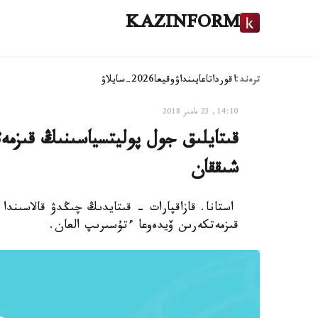
KAZINFORM
ترەند:
اقوردا
تاعايىنداۋ
وقيعا
2026-سايلاۋ
14:10, 23 مامىر 2018
قىتايلىق جول پوليتسياسىنىڭ قىزمەت
شىققان
استانا. قازاقپارات - قىتايدىڭ چىڭدۋ قالاسىندا 
قىزمەتكەرىن ۆيدەوعا ءتۇسىرىپ العان.