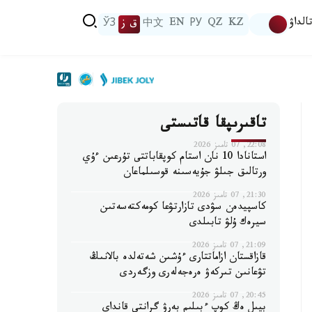
الداۋ
KZ
QZ
РУ
EN
中文
ق ز
ЎЗ
تاقىرىپقا قاتىستى
22:08, 07 تامىز 2026
استانادا 10 نان استام كوپقاباتتى تۇرعىن ءۇي
ورتالىق جىلۋ جۇيەسىنە قوسىلماعان
21:30, 07 تامىز 2026
كاسپيدەن سۋدى تازارتۋعا كومەكتەسەتىن
سيرەك ۇلۋ تابىلدى
21:09, 07 تامىز 2026
قازاقستان ازاماتتارى ءۇشىن شەتەلدە بالانىڭ
تۋعانىن تىركەۋ ەرەجەلەرى وزگەردى
20:45, 07 تامىز 2026
بيىل ەڭ كوپ ءبىلىم بەرۋ گرانتى قانداي