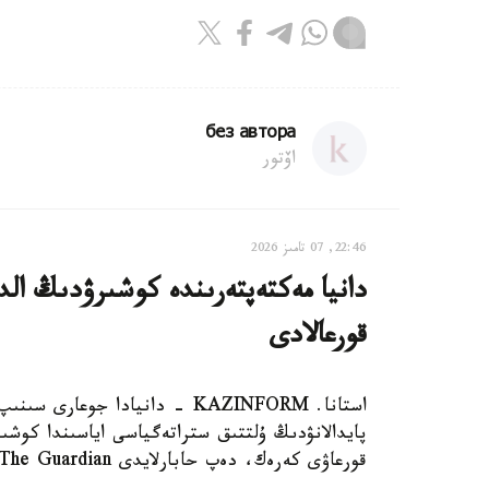
без автора
اۆتور
22:46, 07 تامىز 2026
دانيا مەكتەپتەرىندە كوشىرۋدىڭ الدى
قورعالادى
استانا. KAZINFORM - دانيادا 
پايدالانۋدىڭ ۇلتتىق ستراتەگياسى اياسىندا كوشىر
قورعاۋى كەرەك، دەپ حابارلايدى The Guardian.