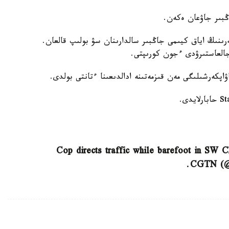
ەرىنىڭ اياق كيىمى جاڭبىر سالدارىنان سۋ بولىپ قالعان.
العاستىرۋدى ءجون كورىپتى.
اپكەرشىلىگى مەن قىزمەتىنە ادالدىعىنا ءتانتى بولدى.
Cop directs traffic while barefoot in SW 