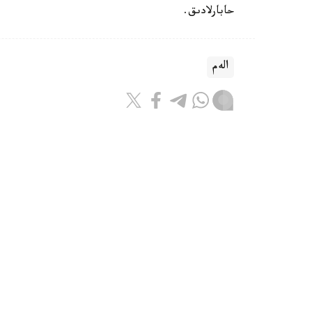
حابارلادىق.
الەم
باقىتجول كاكەش
اۆتور
17:08, 07 تامىز 2026
ترامپ ا ق ش-تا تۋۋ ارقىلى ازاماتت
مالىمدەدى