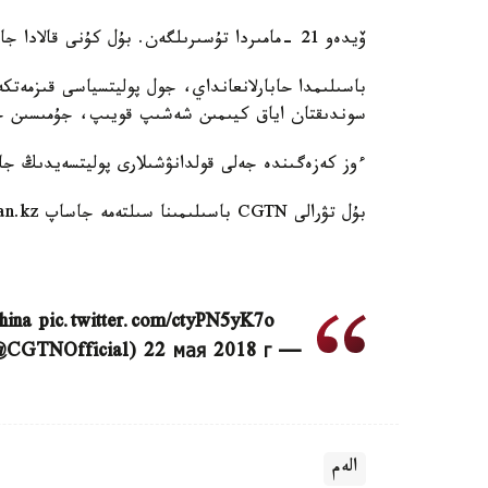
ۆيدەو 21 -مامىردا تۇسىرىلگەن. بۇل كۇنى قالادا جاڭبىر جاۋعان ەكەن.
باسىلىمدا حابارلانعانداي، جول پوليتسياسى قىزمەتك
سوندىقتان اياق كيىمىن شەشىپ قويىپ، جۇمىسىن ج
ءوز كەزەگىندە جەلى قولدانۋشىلارى پوليتسەيدىڭ جاۋ
بۇل تۋرالى CGTN باسىلىمىنا سىلتەمە جاساپ Stan.kz حابارلايدى.
China pic.twitter.com/ctyPN5yK7o
— CGTN (@CGTNOfficial) 22 мая 2018 г.
الەم