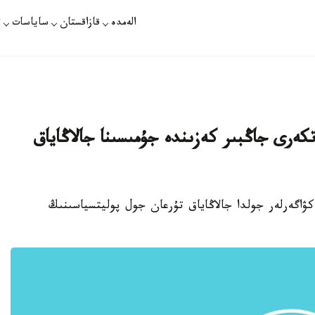
الەمدە
قازاقستان
ساياسات
ت
كەرى جاڭبىر كەزىندە جۇمىسىنا جالاڭاياق
كۋاگەرلەر جولدا جالاڭاياق تۇرعان جول پوليتسياسىنىڭ