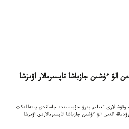
ن الۋ ءۇشىن جازباشا تاپسىرمالار اۋىزشا
جوعارى سىنىپ وقۋشىلارى ءبىلىم بەرۋ جۇيەسىندە جاساندى ينتەللەكت
ۋدىڭ الدىن الۋ ءۇشىن جازباشا تاپسىرمالاردى اۋىزشا