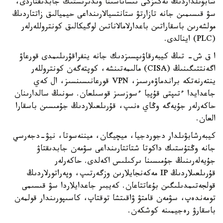
شابۋىلداردىڭ نەگىزگى نىساناسىنا وندىرىستىك جابدىقتاردى،
سۋ قىسىمىن جانە تازارتۋ ستانتسيالارىنداعى حيميالىق زاتتاردىڭ
مولشەرىن باسقاراتىن باعدارلامالاناتىن لوگيكالىق كونتروللەرلەر
(PLC) اينالدى.
ا ق ش- تىڭ كيبەرقاۋىپسىزدىك جانە ينفراقۇرىلىمدى قورعاۋ
اگەنتتىگىنىڭ (CISA) مالىمەتىنشە، كوپتەگەن كونتروللەر
ينتەرنەتكە براندماۋەرسىز، VPN قورعانىسىنسىز، ال كەي
جاعدايدا ءتىپتى قۇپيا ءسوزسىز قوسىلعان. سونىڭ سالدارىنان
حاكەرلەر جۇيەگە وڭاي ەنىپ، قۇرىلعىلاردىڭ جۇمىسىن باسقارا
العان.
كيبەرشابۋىلدار دجوردجيا، ميچيگان، ميننەسوتا، نيۋ-دجەرسي
جانە وڭتۇستىك داكوتا شتاتتارىنداعى سۋمەن جابدىقتاۋ
جۇيەلەرىنىڭ جۇمىسىنا ىركىلىس اكەلدى. حاكەرلەر
قۇرىلعىلاردىڭ IP مەكەنجايلارىن وزگەرتىپ، وپەراتورلاردىڭ
قولجەتىمدىلىگىن بۇعاتتاعان. كەيبىر جاعدايلاردا سۋ قىسىمى
تومەندەپ، سۋمەن قامتۋ ۋاقىتشا توقتاپ، كاسىپورىندار قولمەن
باسقارۋ رەجيمىنە كوشكەن.