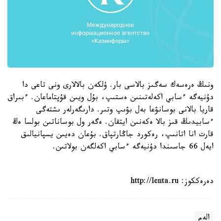
ونىڭ ەرەسەك سەگىز بالاسى بار. ۇلكەن بالالارى ونى تاعى دا
دۇنيەگە ءسابي اكەلەتىنىن ەستىپ، بۇل ويىن قۇپتاماعان. ءبىراق
قاريا بالانى بوسانۋعا بەل بۋىپ وتىر. دارىگەرلەر ىشتەگى
ءسابيدىڭ قىز بالا ەكەنىن ايتقان. ەگەر ول بوساناتىن بولسا ەڭ
قارت انا اتانىپ، رەكورد جاڭارتپاق. بۇعان دەيىن يسپانيالىق
ايەل 66 جاسىندا دۇنيەگە ءسابي اكەلگەن بولاتىن.
دەرەككوز: http://lenta.ru
الەم