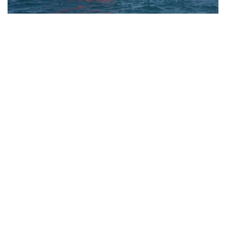
Фото: Kazinform
بۇعان ۆاشينگتون مەن تەگەران اراسىنداعى شيەلەنىس، ورمۋز
بۇعازىنىڭ جابىلۋى جانە مۇناي نىساندارىنىڭ ءبۇلىنۋى سەبەپ
بولعان. سونىمەن قاتار ا ق ش ءوز مۇنايىن كوبىرەك وڭدەي
باستاپ، ۆەنەسۋەلادان مۇناي يمپورتىن ارتتىردى. ساراپشىلاردىڭ
بولجامىنا قاراعاندا، تامىز ايىندا ساۋد ارابياسىنان جەتكىزىلەتىن
مۇناي كولەمى قايتا قالپىنا كەلىپ، تاۋلىگىنە 300 مىڭ باررەلگە
دەيىن جەتۋى مۇمكىن.
https://24.kz
الەم
ريزابەك نۇسىپبەك ۇلى
اۆتور