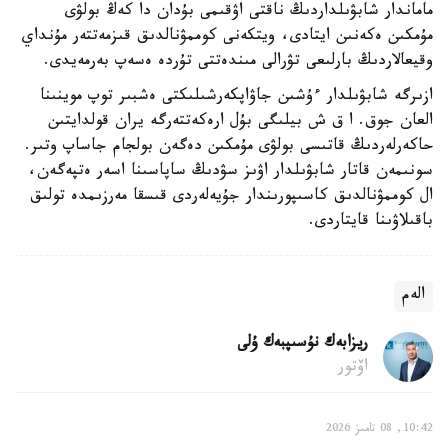
ماماندار شابۋىلداردىڭ ناقتى اۋقىمى بۇدان دا كەڭ بولۋى
مۇمكىن ەكەنىن ايتادى، ويتكەنى كوممۋنالدىق قىزمەتتەر مۇنداي
وقيعالاردىڭ بارلىعى تۋرالى مىندەتتى تۇردە ەسەپ بەرمەيدى.
ازىرگە شابۋىلدار ءۇشىن جاۋاپكەرشىلىكتى ەشبىر توپ موينىنا
العان جوق. ا ق ش بيلىگى بۇل ارەكەتتەرگە يران قولدايتىن
حاكەرلەردىڭ قاتىسى بولۋى مۇمكىن دەگەن بولجام جاساپ وتىر.
سونىمەن قاتار شابۋىلدار اۋىز سۋدىڭ ساپاسىنا اسەر ەتپەگەن،
ال كوممۋنالدىق كاسىپورىندار جۇيەلەردى قىسقا مەرزىمدە تولىق
باقىلاۋىنا قايتاردى.
الەم
ريزابەك نۇسىپبەك ۇلى
اۆتور
10:42, 08 تامىز 2026