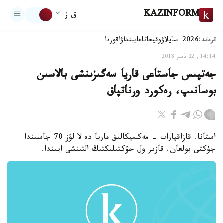
KAZINFORM
ق ز
ترەند:
2026-سايلاۋ
وقيعا
تاعايىنداۋ
اقوردا
14:14, 22 مامىر 2018
جەتپىس جاستاعى قاريا سەگىزىنشى بالاسىن
بوسانىپ، رەكورد ورناتپاق
استانا. قازاقپارات - مەكسيكالىق ماريا دە لا لۋز 70 جاسىندا
جۇكتى بولعان. قازىر ول جۇكتىلىكتىڭ التىنشى ايىندا.