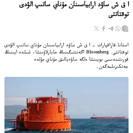
ا ق ش ساۋد ارابياسىنان مۇناي ساتىپ الۋدى
توقتاتتى
استانا.قازاقپارات - ا ق ش ساۋد ارابياسىنان مۇناي ساتىپ الۋدى
توقتاتتى. Bloomberg اگەنتتىگىنىڭ حابارلاۋىنشا، شىلدە ايىنىڭ
قورىتىندىسى بويىنشا ەلگە ساۋديالىق مۇناي مۇلدە
جەتكىزىلمەگەن.