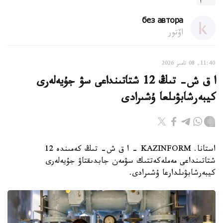
без автора
اۆتور
11:40, 08 تامىز 2026
ا ق ش- تىڭ 12 شتاتىنداعى سۋ جۇيەلەرى
كيبەرشابۋىلعا ۇشىرادى
استانا. KAZINFORM – ا ق ش- تىڭ كەمىندە 12
شتاتىنداعى مەملەكەتتىك سۋمەن جابدىقتاۋ جۇيەلەرى
كيبەرشابۋىلدارعا ۇشىرادى.