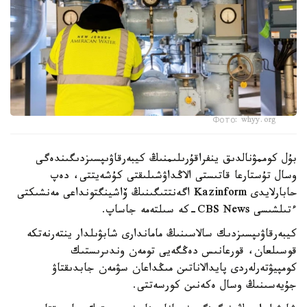
Фото: whyy.org
بۇل كوممۋنالدىق ينفراقۇرىلىمنىڭ كيبەرقاۋىپسىزدىگىندەگى
وسال تۇستارعا قاتىستى الاڭداۋشىلىقتى كۇشەيتتى، دەپ
حابارلايدى Kazinform اگەنتتىگىنىڭ ۆاشينگتونداعى مەنشىكتى
ءتىلشىسى CBS News-كە سىلتەمە جاساپ.
كيبەرقاۋىپسىزدىك سالاسىنىڭ ماماندارى شابۋىلدار ينتەرنەتكە
قوسىلعان، قورعانىس دەڭگەيى تومەن وندىرىستىك
كومپيۋتەرلەردى پايدالاناتىن مىڭداعان سۋمەن جابدىقتاۋ
جۇيەسىنىڭ وسال ەكەنىن كورسەتتى.