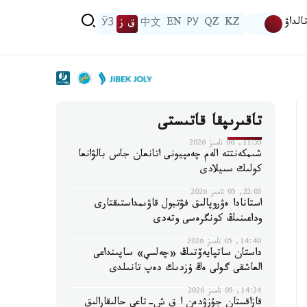
الداۋ
KZ
QZ
РУ
EN
中文
ق ز
ЎЗ
تاقىرىپقا قاتىستى
11:55, 06 تامىز 2026
شىمكەنتتە الەم چەمپيونى اتانعان جاس بالۋانعا
كولىك سىيلادى
22:05, 05 تامىز 2026
استانادا ەۋروپالىق فۋتبول قاۋىمداستىقتارى
وداعىنىڭ كونگرەسى وتەدى
14:40, 05 تامىز 2026
داستان ساتپايەۆتىڭ «چەلسي» ساپىنداعى
العاشقى گولى ەڭ ۇزدىك دەپ تانىلدى
14:24, 05 تامىز 2026
قازاقستان جۇزۋدەن ا ق ش-تاعى حالىقارالىق