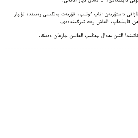
ۇنى دايىندادى، - دەدى ديار امانالى.
زاقى داستۇرمەن اتاپ ءوتىپ، قۇرمەت بەلگىسى رەتىندە تۇلپار
ەن قابىلداپ، العاش رەت تىزگىندەدى.