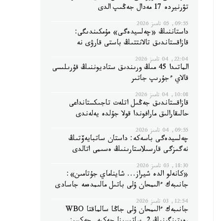
تۋرنيردە 17 مەدال جەڭىپ الدى
09:55, 05 تامىز 2026
داستاننىڭ «چەلسيدەگى» مۇمكىندىگى:
قازاقستاندىق تالانتتىڭ باستى قارۋى نە
22:04, 04 تامىز 2026
الماتىدا 45 مىڭ ورىندىق ستاديوننىڭ قۇرىلىسى
قالاي ءجۇرىپ جاتىر
10:08, 04 تامىز 2026
قازاقستاندىق جەڭىل اتلەت تاجىكستانداعى
حالىقارالىق مارافوندا قولا جۇلدە يەلەندى
09:55, 04 تامىز 2026
چەلسيدەگى باسەكە: داستان ساتبايەۆتىڭ
نەگىزگى قارسىلاستارىنىڭ ەسىمى اتالدى
18:30, 03 تامىز 2026
«كانەلو الدە شيراز... شايناماي جۇتامىن»:
جانىبەك ءالىمحان ۇلى باتىل مالىمدەمە جاسادى
12:54, 03 تامىز 2026
جانىبەك ءالىمحان ۇلى جاڭا سالماقتا WBO