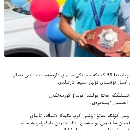
باكۋدە وتكەن جاسوسپىرىمدەر اراسىنداعى الەم چەمپيوناتىندا 55 كەلىگە دەيىنگى سالماق دارەجەسىندە التىن مەدال
اسىل تۇقىمدى تۇلپار سىيعا تارتىلدى.
ىستىككە جەتۋ جولىندا قولداۋ كورسەتكەن
ە العىسىن ءبىلدىردى.
 وسى كۇنگە جەتۋ ءۇشىن كوپ ەڭبەك ەتتىك، تالماي
ستان حالقىمەن بولىسەمىن. ەڭ الدىمەن باپكەرلەرىمە جانە