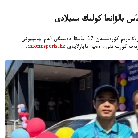
اس بالۋانعا كولىك سىيلادى
استانا. KAZINFORM - شىمكەنت قالاسىندا گرەك-ريم كۇرەسىنەن 17 جاسقا دەيىنگى الەم چەمپيونى
ۇرمەت كورسەتتى، دەپ حابارلايدى
informsports.kz
.