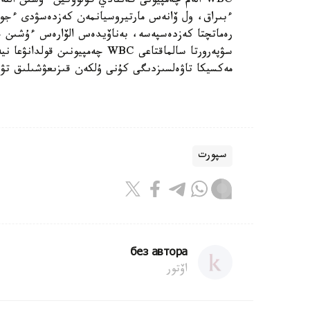
WBC الەم چەمپيونى گەننادي گولوۆكين ءۇشىن الت
ءبىراق، ول ۆانەس مارتيروسيانمەن كەزدەسۋدى ءجون
مەكسيكا تاۋەلسىزدىگى كۇنى ۇلكەن قىزىعۋشىلىق تۋ
سپورت
без автора
اۆتور