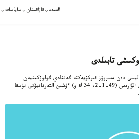
الەمدە
قازاقستان
ساياسات
ت
بوكسشى تابىلدى
زاقپارات - Boxingnews24.com جۋرناليسى دەن ەمبروۋز قىركۇيەكتە گەننادي گولوۆكينمەن
(38-0-1، 34 ك و) جەكپە-جەك وتپەسە، ساۋل الۆارەس (49-1-2، 34 ك و) ءۇشىن التەرناتيۆتى نۇسقا