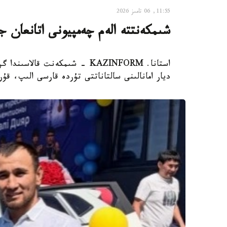
11:55, 06 تامىز 2026
شىمكەنتتە الەم چەمپيونى اتانعان ج
ديار امانالىنى سالتاناتتى تۇردە قارسى الىپ، ق