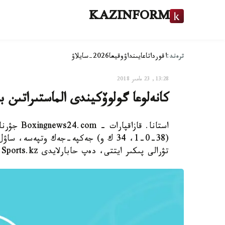
KAZINFORM
ترەند:
اقوردا
تاعايىنداۋ
وقيعا
2026-سايلاۋ
13:28, 23 مامىر 2018
كانەلوعا گولوۆكيندى الماستىراتىن 
استانا. قا
تۋرالى پىكىر ايتتى، دەپ حابارلايدى Sports.kz.