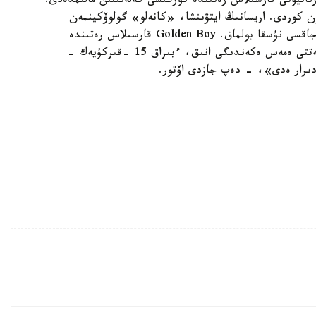
ەرناتيۆتى قارسىلاس رەتىندە كورگىسى كەلەتىنىن مالىمدەدى.
 كوردى. اريسانىڭ ايتۋىنشا، «كانەلو» گولوۆكينمەن
رەماتچتا كەزدەسپەسە، بەناۆيدەس الۆارەس ءۇشىن جاقسى نۇسقا بولماق. Golden Boy قارسىلاس رەتىندە
سۋپەرورتا سالماقتاعى WBC چەمپيونىن قولدانۋعا نيەتتى ەمەس ەكەندىگى انىق، ءبىراق 15 -قىركۇيەك -
دىرار ەدى»، - دەپ جازدى اۆتور.