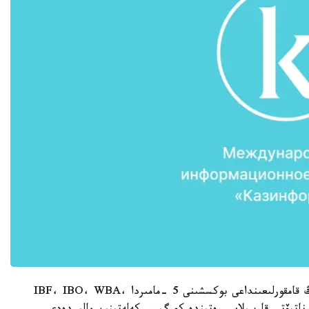
«داۆيد بەناۆيدەستىڭ باپكەرى الەكس اريسا ءوزىنىڭ قامقورلىعىنداعى بوكسشىنى 5 -مامىردا IBF، IBO، WBA،