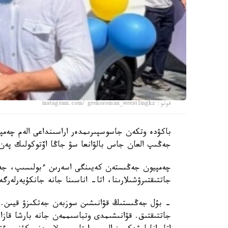
فوتو: instagram.com/ grekoroman_wrestlingkz
جەڭىپ العان جاس بالۋانعا سۋ جاڭا اۆتوكولىك پەن 
چەمپيون جەڭىستەن كەيىنگى اسەرىن ءبولىسىپ، جەت
جاتتىقتىرۋشىلارىنا، اتا- اناسىنا جانە جانكۇيەرلەرگ
- بۇل جەڭىستىڭ قۋانىشىن سوزبەن جەتكىزۋ قيىن.
جاتتىقتىق. قۋانىشىمدى وتباسىممەن جانە بارشا قازاق