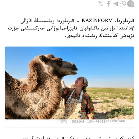
قىزىلوردا. KAZINFORM - قىزىلوردا وبلىسىنىڭ قازالى
اۋدانىندا تۇراتىن تاڭشولپان فايزراحمانوۆانى جەرگىلىكتى جۇرت
تۇيەشى كەلىنشەك رەتىندە تانيدى.
Фото: Назерке Саниязова/Kazinform