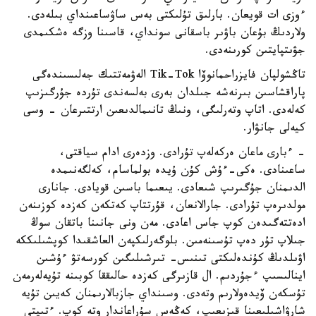
ءوزى ات قويعان. بارلىق تۇلىكتى بەس ساۋساعىنداي بىلەدى.
ولاردىڭ بۇعان باۋىر باسقانى سونداي، قاسىنا وزگە ەشكىمدى
جۋىتپايتىن كورىنەدى.
تاڭشولپان فايزراحمانوۆا Tik-Tok الەۋمەتتىك جەلىسىندەگى
پاراقشاسىن بىرنەشە جىلدان بەرى بەلسەندى تۇردە جۇرگىزىپ
كەلەدى. اتاپ وتەرلىگى، ونىڭ تانىمالدىعىن ارتتىرعان - وسى
كيەلى جانۋار.
- ءبارى ماعان ەركەلەپ تۇرادى. وزدەرى ادام سياقتى،
ساعىنادى. ەكى-ءۇش كۇن ۇيدە بولماسام، كەلگەنىمدە
الدىمنان جۇگىرىپ شىعادى. يىعىما باسىن قويادى. جانارى
مولدىرەپ تۇرادى. جارالانعان، قۇرتتاپ كەتكەن كەزدە كوزىنەن
ادەتتەگىدەن كوپ جاس اعادى. مەن ونى جانىنا باتقان سوڭ
جىلاپ تۇر دەپ تۇسىنەمىن. بلوگەرلىكپەن العاشقىدا كوپشىلىككە
اۋىلدىڭ كۇندەلىكتى تىنىس- تىرشىلىگىن كورسەتۋ ءۇشىن
اينالىسىپ ءجۇردىم. ال قازىرگى كەزدە حالىققا كوبىنە تۇيەلەرمەن
تۇسكەن ۆيدەولارىم وتەدى. وسىنداي جازبالارىمنان كەيىن تۇيە
شارۋاشىلىعىنا قىزىعىپ، كەڭەس سۇراعاندار وتە كوپ. ءتىپتى