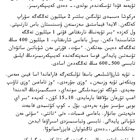
تۇيەمە قۇدا تۇسكەندەر بولدى،- دەدى كەيىپكەرىمىز.
ەركوشا ەسىمدى تۇلىگىن بىلتىر 2 ميلليون تەڭگەگە سۇراپ
كەلگەن. الايدا قيماستىق سەزىمنەن ۇسىنىستان باس تارتىپتى.
ول كەزدە ءبىر تۇيەنىڭ نارىقتاعى قۇنى 1 ميلليون تەڭگە
شاماسىندا ەكەن. بيىل باعاسى شارىقتاپ، 1 ميلليون 400 مىڭ
تەڭگەگە دەيىن جەتكەن. ءسۇت، قۇرتى مەن شۇباتىن ساتۋدان
تۇسەتىن پايدانى قوسا ەسەپتەگەندە كەيىپكەرىمىزدىڭ ايلىق
تابىسى 500-600 مىڭ تەڭگەدەن اسادى.
- تۇيە شارۋاشىلىعى باسقا تۇلىكتەرگە قاراعاندا اسا قيىن ەمەس.
ويتكەنى تۇيە وزىمەن- ءوزى جۇرەدى، ءوز تاماعىن ءوزى تاۋىپ
جەيدى. شولگە توزىمدىلىگى سونداي، ەسىگىمىزدىڭ الدىندا
اعىپ تۇرعان بۇلاققا بارمايدى. 10-15 كۇن، كەيدە ءبىر اي
بويى سۋسىز جۇرە بەرەدى. بۇل - كوپ كۇتىمدى قاجەت
ەتپەيتىن جانۋار. باعاسى قىمبات، ەتى ءتاتتى، ءسۇتى مەن
شۇباتى پايدالى. تابىسى وتباسىمىزدى اسىراۋعا ابدەن
جەتكىلىكتى،-دەدى تاڭشولپان فايزراحمانوۆا.