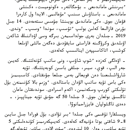
كەيىپكەرىمىز - ءبىر ەمەس، ەكى قىزىل ديپلومنىڭ يەسى.
ءبىرىنشى ماماندىعى - بۋحگالتەر- ەكونوميست، ەكىنشى
ماماندىعى - باستاۋىش سىنىپ ءمۇعالىمى. الايدا ول كارەرا
قۋعان جوق. ەكى ماماندىق بويىنشا جۇمىس ىستەمەدى. 14 جىل
بۇرىن قازالىعا كەلىن بولىپ ءتۇسىپ، سوندا ءوسىپ- ءوندى.
2019 -جىلدان بەرى جولداسىمەن بىرگە وسى اۋداننىڭ شاكەن
اۋىلدىق وكرۋگىنە قاراستى سايقۇدىق دەگەن مالشى اۋىلعا
كوشىپ، اتاكاسىپپەن اينالىسىپ كەلەدى.
- اۋەلگى كەزدە ءشوپ شاۋىپ، ونى ساتىپ كۇنەلتتىك. كەيىن
جەر الىپ، قوي، سيىر، جىلقى باسىن كوبەيتتىك. تۇيە
شارۋاشىلىعىنا دەن قويعالى بەس جىلعا جۋىقتادى. كاسىبىمىز
ەكى باس تۇيە ساتىپ الۋدان باستالدى. ءوزىم بالا كۇنىمنەن بۇل
تۇلىكتى كورىپ وسكەنمىن، اكەم اسىرادى. سوندىقتان ماعان
تاڭسىق بولعان جوق. 5 جىلدا 50 گە جۋىق تۇيە جيناپپىز، -
دەدى تاڭشولپان فايزراحمانوۆا.
ويسىلقارا تۇقىمى ەكى جىلدا ءبىر تۋادى، بۇل قورادا جىل سايىن
8-9 شاقتى بوتا دۇنيەگە كەلەدى. كەيىپكەرىمىز كۇندەلىكتى 5
تۇيە ساۋىپ، ودان 10 ليتردەي ءسۇت الادى. ساۋىن تۇيەلەرگە