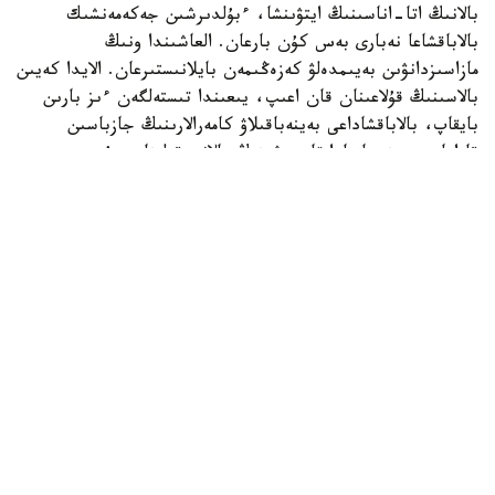
بالانىڭ اتا-اناسىنىڭ ايتۋىنشا، ءبۇلدىرشىن جەكەمەنشىك
بالاباقشاعا نەبارى بەس كۇن بارعان. العاشىندا ونىڭ
مازاسىزدانۋىن بەيىمدەلۋ كەزەڭىمەن بايلانىستىرعان. الايدا كەيىن
بالاسىنىڭ قۇلاعىنان قان اعىپ، يىعىندا تىستەلگەن ءىز بارىن
بايقاپ، بالاباقشاداعى بەينەباقىلاۋ كامەرالارىنىڭ جازباسىن
قاراعان. بەينەجازبادا تاربيەشىنىڭ بالانى قولىنان سۇيرەپ،
جۇلقىلاپ، كۇشتەپ ۇيىقتاتۋعا ارەكەتتەنگەنى كورىنەدى.
كىشكەنتايدىڭ اناسى مۇنداي ارەكەتتەر بىرنەشە كۇن بويى
قايتالانعانىن ايتادى.
- دۇيسەنبى، سارسەنبى، بەيسەنبى، جۇما كۇندەرى ءتورت كۇن
بويى بالامدى قورلاعان. كورگەنىمدى ايتىپ جەتكىزە المايمىن.
بالا ۇيىقتاماسا، قولىن جاۋىپ تاستايدى. كورپەنى الىپ،
ۇستىنەن باسىپ تۇرادى. شايقاعان كەزدە لاقتىرىپ جىبەرەدى.
بالا ەكى بەتىمەن قۇلايدى. قايتادان تاربيەشىنىڭ ەتەگىنە
جارماسادى. تاماق ىشكىسى كەلسە، ونى دا بەرمەيدى، - دەدى
بالانىڭ اناسى جازيرا عابيدەن.
بالانىڭ جاقىندارىنىڭ ايتۋىنشا، تاربيەشى بۇعان دەيىن دە