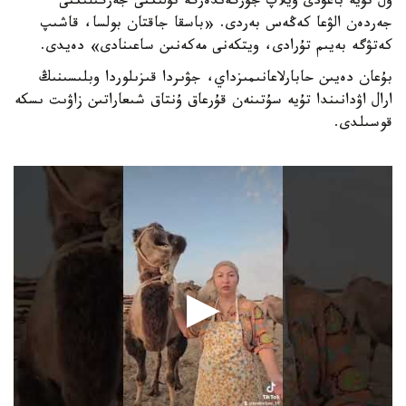
ول تۇيە باعۋدى ويلاپ جۇرگەندەرگە تۇلىكتى جەرگىلىكتى
جەردەن الۋعا كەڭەس بەردى. «باسقا جاقتان بولسا، قاشىپ
كەتۋگە بەيىم تۇرادى، ويتكەنى مەكەنىن ساعىنادى» دەيدى.
بۇعان دەيىن حابارلاعانىمىزداي، جۋىردا قىزىلوردا وبلىسىنىڭ
ارال اۋدانىندا تۇيە سۇتىنەن قۇرعاق ۇنتاق شىعاراتىن زاۋىت ىسكە
قوسىلدى.