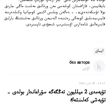
تۇندە قالا كوشەلەرىن تاعى ءبىر ارالاپ كورىپ شىعامىن.
بايقايمىن، قازاقستان كوشەسى مەن ورتالىق مەشىت ماڭى جارىق
بولا تۇسكەندەي»، - دەگەن وبلىس اكىمى كومپانيا وكىلدەرىنە
قايىرىمدىلىق كومەگى رەتىندە الدىمەن ورتالىق مەشىتتىڭ بارلىق
قابىرعالىق شامدارىن اۋىستىرىپ شىعۋدى تاپسىردى.
ايماق
без автора
اۆتور
14:11, 09 تامىز 2026
تۇيەمدى 2 ميلليون تەڭگەگە سۇراعاندار بولدى -
تۇيەشى كەلىنشەك