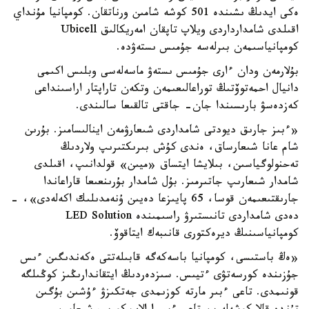
ەكى ايدىڭ ىشىندە 501 كوشە شامىن ورناتقان. كومپانيا مۇنداي
اقىلدى شامدارداردى ويلاپ تاپقان امەريكالىق Ubicell
كومپانياسىمەن بىرلەسە جۇمىس ىستەۋدە.
بۇلارمەن ودان ءارى جۇمىس ىستەۋ ماسەلەسى وبلىس اكىمى
دانيال احمەتوۆتىڭ توراعالىعىمەن وتكەن تاراپتار اراسىنداعى
كەزدەسۋ بارىسىندا جان- جاقتى تالقىعا سالىندى.
«ءبىز جارىق ديودتى شامداردى شىعارۋمەن اينالىسامىز. بۇرىن
شام عانا شىعارساق، ەندى كۇش بىرىكتىرىپ ولاردىڭ
تەحنولوگياسىن، بىلايشا ايتساق «ميىن» قولدانىپ، اقىلدى
شامدار شىعارىپ جاتىرمىز. بۇل شامدار بۇرىنعىعا قاراعاندا
جارىقتىعىمەن قوسا، 65 پايىزعا دەيىن ۇنەمدىلىك اكەلەدى»، -
دەدى شامداردى تانىستىرۋ راسىمىندە LED Solution
كومپانياسىنىڭ ديرەكتورى قانىبەك ايتاقوۆ.
«ەڭ باستىسى، كومپانيا باسەكەگە قابىلەتتى ەكەندىگىن ءىس
جۇزىندە كورسەتۋى ءتيىس. سىزدەردىڭ ايتقاندارىڭىز كوڭىلگە
قونىمدى. تاعى ءبىر مارتە كوزىمدى جەتكىزۋ ءۇشىن بۇگىن