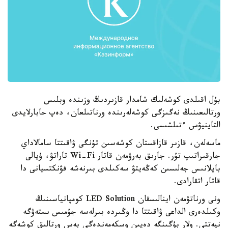
بۇل اقىلدى كوشەلىك شامدار قازىردىڭ وزىندە وبلىس
ورتالىعىنىڭ نەگىزگى كوشەلەرىندە ورناتىلعان، دەپ حابارلايدى
التاينيۋس ءتىلشىسى.
ماسەلەن، قازىر قازاقستان كوشەسىن تۇنگى ۋاقىتتا سامالاداي
جارقىراتىپ تۇر. جارىق بەرۋمەن قاتار Wi-Fi تاراتۋ، ۇيالى
بايلانىس جەلىسىن كەڭەيتۋ سەكىلدى بىرنەشە فۋنكتسيانى دا
قاتار اتقارادى.
ونى ورناتۋمەن اينالىسقان LED Solution كومپانياسىنىڭ
وكىلدەرى الداعى ۋاقىتتا دا وڭىردە بىرلەسە جۇمىس ىستەۋگە
نيەتتى. ولار بۇگىنگە دەيىن وسكەمەندەگى بەس ورتالىق كوشەگە