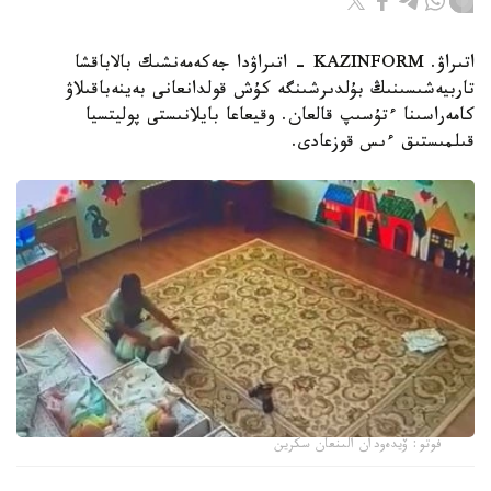
اتىراۋ. KAZINFORM - اتىراۋدا جەكەمەنشىك بالاباقشا
تاربيەشىسىنىڭ بۇلدىرشىنگە كۇش قولدانعانى بەينەباقىلاۋ
كامەراسىنا ءتۇسىپ قالعان. وقيعاعا بايلانىستى پوليتسيا
قىلمىستىق ءىس قوزعادى.
فوتو: ۆيدەودان الىنعان سكرين