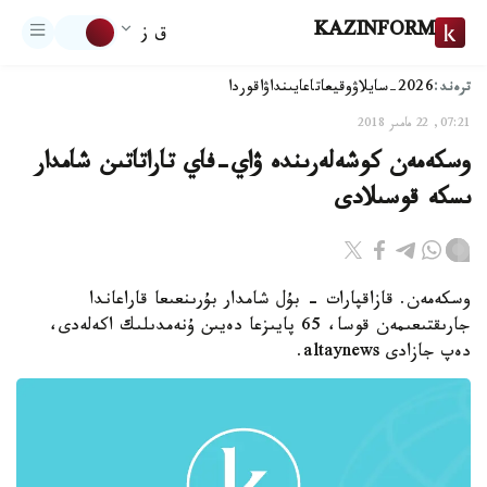
KAZINFORM
ق ز
ترەند:
2026-سايلاۋ
وقيعا
تاعايىنداۋ
اقوردا
07:21, 22 مامىر 2018
وسكەمەن كوشەلەرىندە ۋاي-فاي تاراتاتىن شامدار
ىسكە قوسىلادى
وسكەمەن. قازاقپارات - بۇل شامدار بۇرىنعىعا قاراعاندا
جارىقتىعىمەن قوسا، 65 پايىزعا دەيىن ۇنەمدىلىك اكەلەدى،
دەپ جازادى altaynews.