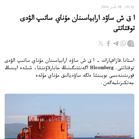
10:42, 08 تامىز 2026
ا ق ش ساۋد ارابياسىنان مۇناي ساتىپ الۋدى
توقتاتتى
استانا.قازاقپارات - ا ق ش ساۋد ارابياسىنان مۇناي ساتىپ الۋدى
توقتاتتى. Bloomberg اگەنتتىگىنىڭ حابارلاۋىنشا، شىلدە ايىنىڭ
قورىتىندىسى بويىنشا ەلگە ساۋديالىق مۇناي مۇلدە
جەتكىزىلمەگەن.