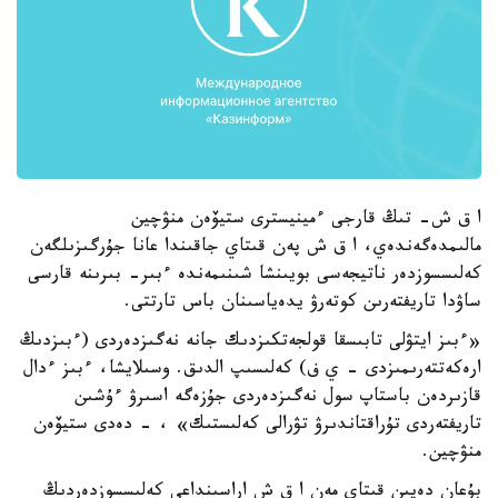
ا ق ش- تىڭ قارجى ءمينيسترى ستيۆەن منۋچين
مالىمدەگەندەي، ا ق ش پەن قىتاي جاقىندا عانا جۇرگىزىلگەن
كەلىسسوزدەر ناتيجەسى بويىنشا شىنىمەندە ءبىر- بىرىنە قارسى
ساۋدا تاريفتەرىن كوتەرۋ يدەياسىنان باس تارتتى.
«ءبىز ايتۋلى تابىسقا قولجەتكىزدىك جانە نەگىزدەردى (ءبىزدىڭ
ارەكەتتەرىمىزدى - ي ف) كەلىسىپ الدىق. وسىلايشا، ءبىز ءدال
قازىردەن باستاپ سول نەگىزدەردى جۇزەگە اسىرۋ ءۇشىن
تاريفتەردى تۇراقتاندىرۋ تۋرالى كەلىستىك» ، - دەدى ستيۆەن
منۋچين.
بۇعان دەيىن قىتاي مەن ا ق ش اراسىنداعى كەلىسسوزدەردىڭ