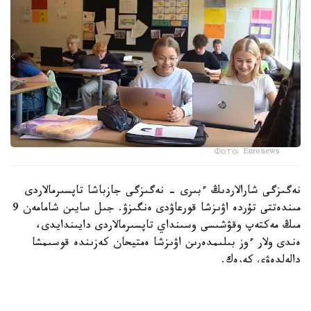
Фото: Euronews
نەگىزگى شارالاردىڭ ءبىرى - نەگىزگى جازباشا تاپسىرمالاردى
مىندەتتى تۇردە اۋىزشا قورعاۋدى ەنگىزۋ. جىل سايىن شامامەن 9
مىڭ مەكتەپ وقۋشىسى وسىنداي تاپسىرمالاردى دايىندايدى،
ەندى ولار ءوز بىلىمدەرىن اۋىزشا ەمتيحان كەزىندە قوسىمشا
دالەلدەۋى كەرەك.
بۇل شارالار 16 جاستان اسقان ورتا مەكتەپ وقۋشىلارىنا قاتىستى
بولادى.