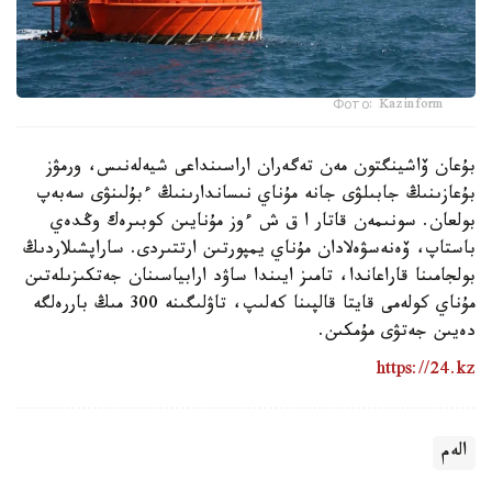
Фото: Kazinform
بۇعان ۆاشينگتون مەن تەگەران اراسىنداعى شيەلەنىس، ورمۋز
بۇعازىنىڭ جابىلۋى جانە مۇناي نىساندارىنىڭ ءبۇلىنۋى سەبەپ
بولعان. سونىمەن قاتار ا ق ش ءوز مۇنايىن كوبىرەك وڭدەي
باستاپ، ۆەنەسۋەلادان مۇناي يمپورتىن ارتتىردى. ساراپشىلاردىڭ
بولجامىنا قاراعاندا، تامىز ايىندا ساۋد ارابياسىنان جەتكىزىلەتىن
مۇناي كولەمى قايتا قالپىنا كەلىپ، تاۋلىگىنە 300 مىڭ باررەلگە
دەيىن جەتۋى مۇمكىن.
https://24.kz
الەم