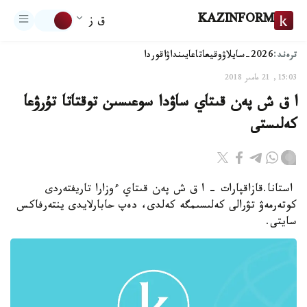
KAZINFORM
ق ز
ترەند:
2026-سايلاۋ
وقيعا
تاعايىنداۋ
اقوردا
15:03, 21 مامىر 2018
ا ق ش پەن قىتاي ساۋدا سوعىسىن توقتاتا تۇرۋعا
كەلىستى
استانا.قازاقپارات - ا ق ش پەن قىتاي ءوزارا تاريفتەردى
كوتەرمەۋ تۋرالى كەلىسىمگە كەلدى، دەپ حابارلايدى ينتەرفاكس
سايتى.