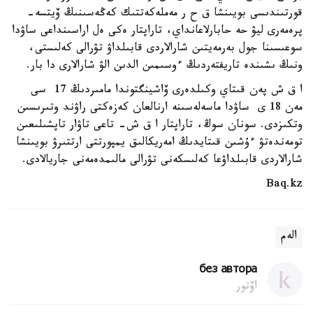
قورتىندىسى بويىنشا ق ح ر مەملەكەتتىك كەڭەسىنىڭ ۆيتسە-
پرەمەرى ليۋ حە حابارلاعانداي، تاراپتار ەكى ەل اراسىنداعى ساۋدا
سوعىسىنا جول بەرمەيتىن شارالاردى قابىلداۋ تۋرالى كەلىستى،
ونىڭ ىشىندە تاريفتەردىڭ ءوسىمىن الدىن الۋ شارالارى دا بار.
ا ق ش پەن قىتاي وكىلدەرى ۆاشينگتوندا مامىردىڭ 17 سى
مەن 18 ى ساۋدا ماسەلەسىنە ارنالعان كەزەكتى راۋند وتىرىسىن
وتكىزدى. سونان سوڭ، تاراپتار ا ق ش- تاعى تاۋار تاپشىلىعىن
تومەندەتۋ ءۇشىن قىتايدىڭ امەريكالىق يمپورتتى ارتتىرۋ بويىنشا
شارالاردى قابىلداۋعا كەلىسكەنى تۋرالى مالىمدەمەنى جاريالادى.
Baq.kz
الەم
без автора
اۆتور