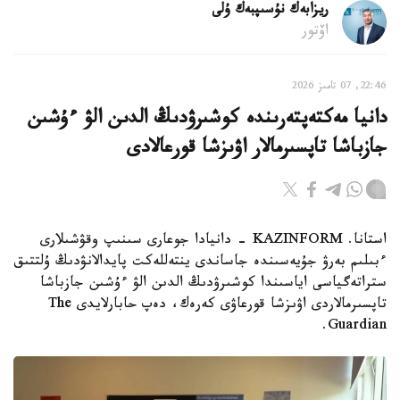
ريزابەك نۇسىپبەك ۇلى
اۆتور
22:46, 07 تامىز 2026
دانيا مەكتەپتەرىندە كوشىرۋدىڭ الدىن الۋ ءۇشىن
جازباشا تاپسىرمالار اۋىزشا قورعالادى
استانا. KAZINFORM - دانيادا جوعارى سىنىپ وقۋشىلارى
ءبىلىم بەرۋ جۇيەسىندە جاساندى ينتەللەكت پايدالانۋدىڭ ۇلتتىق
ستراتەگياسى اياسىندا كوشىرۋدىڭ الدىن الۋ ءۇشىن جازباشا
تاپسىرمالاردى اۋىزشا قورعاۋى كەرەك، دەپ حابارلايدى The
Guardian.