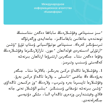
ءسىز سىنىپتاعى وقۋشىلاردىڭ ساباققا دەگەن ىنتاسىنىڭ
تومەندەپ جاتقانىن بايقاساڭىز، جاعدايدى وزگەرتۋگە
تىرىسۋىڭىز كەرەك. سىنىپتاعى موتيۆاتسيانى ۇستاپ تۇرۋ ءۇشىن
ءارتۇرلى ادىستەردى قولدانعان ءجون. نازارلارىڭىزعا وقۋشىلاردىڭ
وقۋعا دەگەن ىنتا- جىگەرىن ارتتىرۋعا ارنالعان بىرنەشە
كەڭەستى ۇسىنىپ وتىرمىز.
1. وقۋشىلارعا تاڭداۋ ەركىن بەرىڭىز. بالالارعا ىنتا- جىگەر
بەرۋدىڭ ەڭ جاقسى ءتاسىلى - ولارعا تاڭداۋ ەركىن بەرۋ.
وقۋشىلارعا تاپسىرما بەرە وتىرىپ، ولاردىڭ ءوز ەركىمەن تاڭداۋى
ءۇشىن بىرنەشە نۇسقانى ۇسىنىڭىز. ءبىلىم الۋشىلار نەنى جانە
قالاي وقيتىندارىن وزدەرى تاڭداپ السا، ىشكى دۇنيەسى
جىگەرلەنەدى.