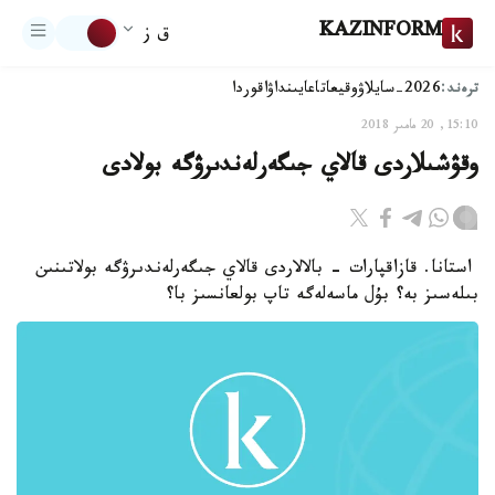
KAZINFORM
ق ز
ترەند:
2026-سايلاۋ
وقيعا
تاعايىنداۋ
اقوردا
15:10, 20 مامىر 2018
وقۋشىلاردى قالاي جىگەرلەندىرۋگە بولادى
استانا. قازاقپارات - بالالاردى قالاي جىگەرلەندىرۋگە بولاتىنىن
بىلەسىز بە؟ بۇل ماسەلەگە تاپ بولعانسىز با؟