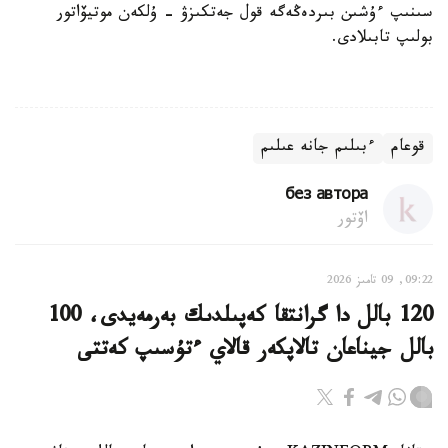
سىنىپ ءۇشىن بىردەڭەگە قول جەتكىزۋ - ۇلكەن موتيۆاتور
بولىپ تابىلادى.
قوعام
ءبىلىم جانە عىلىم
без автора
اۆتور
09:22, 09 تامىز 2026
120 بالل دا گرانتقا كەپىلدىك بەرمەيدى، 100
بالل جيناعان تالاپكەر قالاي ءتۇسىپ كەتتى