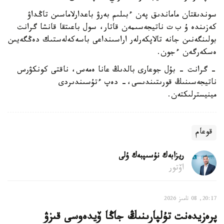
سوندىقتان ماماندىق پەن ءبىلىم بەرۋ باعدارلاماسىن تاڭداۋ
كەزىندە ۇ ب ت ناتيجەسىمەن قاتار، سول باعىتقا قانشا گرانت
بولىنگەنىن جانە تالاپكەرلەر اراسىنداعى باسەكەلەستىك دەڭگەيىن
ەسكەرگەن ءجون.
- گرانت - بۇل جوعارى بالدىڭ عانا ەمەس، ناقتى كونكۋرس
ناتيجەسىنىڭ قورىتىندىسى،- دەپ ءتۇسىندىردى
مينيسترلىكتەن.
قوعام
ريزابەك نۇسىپبەك ۇلى
اۆتور
20:17, 08 تامىز 2026
پرەزيدەنت تۇلپارىنىڭ جاڭا ۆيدەوسى قىزۋ