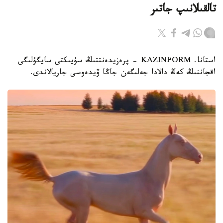
تالقىلانىپ جاتىر
استانا. KAZINFORM - پرەزيدەنتتىڭ سۇيىكتى سايگۇلىگى
اقجاننىڭ كەڭ دالادا جەلىگەن جاڭا ۆيدەوسى جاريالاندى.