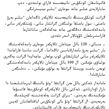
قالىپتاسقان كونكۋرس ناتيجەسىنە قاراي بولىنەدى، دەپ
حابارلايدى عىلىم جانە جوعارى ءبىلىم مينيسترلىگى.
گرانت كونكۋرسىنىڭ ناتيجەسىنە تالاپكەر تاڭداعان ءبىلىم بەرۋ
باعىتى، سول باعىتقا بولىنگەن گرانتتار سانى، ۇمىتكەرلەر سانى،
باسەكەلەستىك دەڭگەيى جانە جەكەلەگەن ساناتتارعا
قاراستىرىلعان كۆوتالار اسەر ەتەدى.
- مىسالى، 120 بالل جيناعان تالاپكەر جوعارى باسەكەلەستىك
بار ءبىلىم بەرۋ باعدارلاماسىن تاڭداسا، گرانت سانىنا قاراعاندا
تالاپكەرلەر سانى ايتارلىقتاي كوپ بولعان جاعدايدا گرانت يەگەرى
بولماۋى مۇمكىن. ال 100 بالل جيناعان تالاپكەر باسەكەلەستىگى
تومەن باعىت بويىنشا گرانتقا يە بولۋى مۇمكىن، - دەلىنگەن
حابارلامادا.
ماماندار شەكتى بالل مەن گرانتقا ءوتۋ بالىنىڭ ايىرماشىلىعىنا دا
نازار اۋدارتادى. شەكتى بالل تالاپكەرگە كونكۋرسقا قاتىسۋعا
مۇمكىندىك بەرەدى، ءبىراق گرانت يەلەنەتىنىنە كەپىلدىك
بەرمەيدى. ال گرانتقا ءوتۋ بالى كونكۋرس اياقتالعاننان كەيىن
تالاپكەرلەردىڭ ناتيجەلەرىنە قاراي قالىپتاسادى.