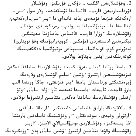
2. وقۋشىلارمەن اڭگىمە- دۇكەن قۇرىڭىز. وقۋشىلار
قۇرداستارىمەن قارىم- قاتىناسقا تۇسكەندە، ولار سول ءىس-
ارەكەتكە قىزىعا تۇسەدى جانە قانداي دا ءبىر ءىس-ارەكەتپەن
اينالىسقاندا، موتيۆاتسياعا يە بولىپ، زەرىكپەيدى. مۇعالىم
وقۋشىلاردىڭ ءوزارا قارىم- قاتىناس جاساۋىنا سەپتىگىن
تيگىزەتىن ادىستەردى (مۇمكىن، كووپەراتيۆتىك وقۋ توپتارى)
نەعۇرلىم كوپ قولدانسا، سىنىپتاعى موتيۆاتسيا دەڭگەيىنىڭ
كوتەرىلگەنىن ايقىن بايقاۋعا بولادى.
3. باسقا ورتادا ءبىلىم بەرۋ. كەيدە وقۋشىلاردىڭ ساباققا دەگەن
قىزىعۋشىلىعىن ارتتىرۋ ءۇشىن ءبىلىم الۋشىلاردى ولاردىڭ
ۇيرەنشىكتى ورتاسىنان باسقا ءبىر قىزىقتى، جاڭا ورىنعا الىپ
بارۋ قاجەت. تابيعات اياسىندا نەمەسە تازا اۋادا ساباق ءوتۋ
ارقىلى وقۋشىلاردىڭ ساباققا دەگەن ىنتاسىن ارتتىرۋعا بولادى.
4. بالالاردىڭ بارلىق قابىلەتىن دامىتىڭىز. ءار بالا ساباقتى
ءارتۇرلى وقيدى، سوندىقتان ءار وقۋشىنىڭ قابىلەتىن بارىنشا
اشا بىلسەڭىز، وقۋشىلاردى موتيۆاتسيالاي الاسىز. ءاربىر
وقۋشىنىڭ وقۋعا ىنتاسىن ارتتىرۋ ءۇشىن ساباق پەن ءوزىڭىزدىڭ