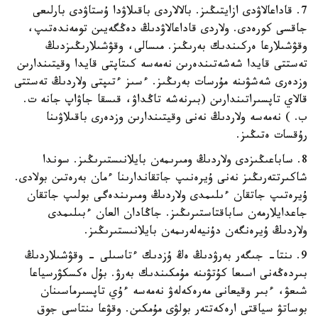
7. قاداعالاۋدى ازايتىڭىز. بالالاردى باقىلاۋدا ۇستاۋدى بارلىعى
جاقسى كورەدى. ولاردى قاداعالاۋدىڭ دەڭگەيىن تومەندەتىپ،
وقۋشىلارعا ەركىندىك بەرىڭىز. مىسالى، وقۋشىلارىڭىزدىڭ
تەستتى قايدا شەشەتىندەرىن نەمەسە كىتاپتى قايدا وقيتىندارىن
وزدەرى شەشۋىنە مۇرسات بەرىڭىز. ءسىز ءتىپتى ولاردىڭ تەستتى
قالاي تاپسىراتىندارىن (بىرنەشە تاڭداۋ، قىسقا جاۋاپ جانە ت.
ب. ) نەمەسە ولاردىڭ نەنى وقيتىندارىن وزدەرى باقىلاۋىنا
رۇقسات ەتىڭىز.
8. ساباعىڭىزدى ولاردىڭ ومىرىمەن بايلانىستىرىڭىز. سوندا
شاكىرتتەرىڭىز نەنى ۇيرەنىپ جاتقاندارىنا ءمان بەرەتىن بولادى.
ۇيرەتىپ جاتقان ءىلىمدى ولاردىڭ ومىرىندەگى بولىپ جاتقان
جاعدايلارمەن ساباقتاستىرىڭىز. جاڭادان العان ءبىلىمدى
ولاردىڭ ۇيرەنگەن دۇنيەلەرىمەن بايلانىستىرىڭىز.
9. ىنتا- جىگەر بەرۋدىڭ ەڭ ۇزدىك ءتاسىلى - وقۋشىلاردىڭ
بىردەڭەنى اسىعا كۇتۋىنە مۇمكىندىك بەرۋ. بۇل ەكسكۋرسياعا
شىعۋ، ءبىر وقيعانى مەرەكەلەۋ نەمەسە ءۇي تاپسىرماسىنان
بوساتۋ سياقتى ارەكەتتەر بولۋى مۇمكىن. وقۋعا ىنتاسى جوق