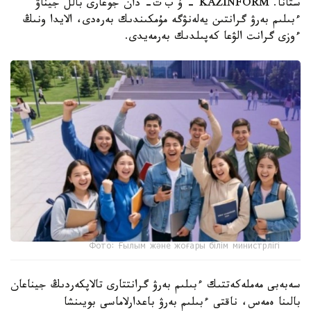
ستانا. KAZINFORM – ۇ ب ت- دان جوعارى بالل جيناۋ
ءبىلىم بەرۋ گرانتىن يەلەنۋگە مۇمكىندىك بەرەدى، الايدا ونىڭ
ءوزى گرانت الۋعا كەپىلدىك بەرمەيدى.
Фото: Ғылым және жоғары білім министрлігі
سەبەبى مەملەكەتتىك ءبىلىم بەرۋ گرانتتارى تالاپكەردىڭ جيناعان
بالىنا ەمەس، ناقتى ءبىلىم بەرۋ باعدارلاماسى بويىنشا