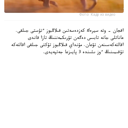
Фото: Кадр из видео
اقجان - وتە سيرەك كەزدەسەتىن قىلاڭبوز ءتۇستى جىلقى.
عاناتلى جانە تابىس دەگەن تۇرىكمەننىڭ تازا قاندى
اقالتەكەسىنەن تۋعان. مۇنداي قىلاڭبوز تۇكتى جىلقى اقالتەكە
تۇقىمىنىڭ ءوز ىشىندە 3 پايىزعا جەتپەيدى.
سول سەبەپتى الەمدە دە، الەۋمەتتىك جەلىدە دە اقجاننىڭ داڭقى
كەڭ تارادى.
دالا توسىندەگى ۆيدەونى 2 ميلليوننان استام وقىرمانى بار
تانىمال بلوگەر داستان مۇحامەتراحىم پاراقشاسىندا جاريالادى.
- جاساندى ينتەللەكتىدەن جاقسىراق. سەبەبى بۇل شىنايى، -
دەپ جازىلعان بەينەكادردا.
ءتۇسىرىلىم جۇمىستارى استانا قالاسىنىڭ ماڭىندا وتكەن.
- تۇلپاردى العاش بولىپ تابيعاتقا شىعارىپ، درونعا تۇسىردىك.