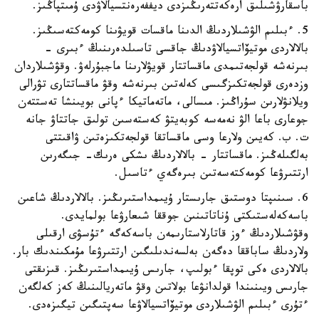
باسقارۋشىلىق ارەكەتتەرىڭىزدى ديففەرەنتسيالاۋدى ۇمىتپاڭىز.
5. ءبىلىم الۋشىلاردىڭ الدىنا ماقسات قويۋىنا كومەكتەسىڭىز.
بالالاردى موتيۆاتسيالاۋدىڭ جاقسى تاسىلدەرىنىڭ ءبىرى -
بىرنەشە قولجەتىمدى ماقساتتار قويۋلارىنا ماجبۇرلەۋ. وقۋشىلاردان
وزدەرى قولجەتكىزگىسى كەلەتىن بىرنەشە وقۋ ماقساتتارى تۋرالى
ويلانۋلارىن سۇراڭىز. مىسالى، ماتەماتيكا ءپانى بويىنشا تەستتەن
جوعارى باعا الۋ نەمەسە كوبەيتۋ كەستەسىن تولىق جاتتاۋ جانە
ت. ب. كەيىن ولارعا وسى ماقساتقا قولجەتكىزەتىن ۋاقىتتى
بەلگىلەڭىز. ماقساتتار - بالالاردىڭ ىشكى ەرىك- جىگەرىن
ارتتىرۋعا كومەكتەسەتىن بىرەگەي ءتاسىل.
6. سىنىپتا دوستىق جارىستار ۇيىمداستىرىڭىز. بالالاردىڭ شاعىن
باسەكەلەستىكتى ۇناتاتىنىن جوققا شىعارۋعا بولمايدى.
وقۋشىلاردىڭ ءوز قاتارلاستارىمەن باسەكەگە ءتۇسۋى ارقىلى
ولاردىڭ ساباققا دەگەن بەلسەندىلىگىن ارتتىرۋعا مۇمكىندىك بار.
بالالاردى ەكى توپقا ءبولىپ، جارىس ۇيىمداستىرىڭىز. قىزىقتى
جارىس ويىنىندا قولدانۋعا بولاتىن وقۋ ماتەريالىنىڭ كەز كەلگەن
ءتۇرى ءبىلىم الۋشىلاردى موتيۆاتسيالاۋعا سەپتىگىن تيگىزەدى.