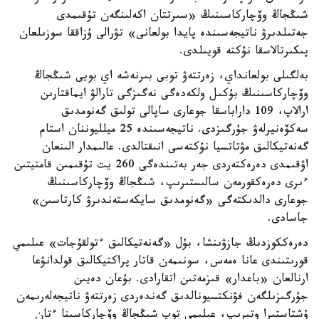
شىڭجاڭ وۆچاركاسىنىڭ «سىرتتان اكەلىنگەن تۇقىمدى
جەتىلدىرۋ ناتيجەسىندە پايدا بولعانى» تۋرالى ۇزاققا سوزىلعان
پىكىرتالاسقا نۇكتە قويىلدى.
بەلگىلى بولعانداي، زەرتتەۋ توبى بىرنەشە اي بويى شىڭجاڭ
وۆچاركاسىنىڭ بۇكىل ولكەدەگى نەگىزگى تارالۋ ايماقتارىن
ارالاپ، 109 داراباسقا جوعارى ساپالى تولىق گەنومدىق
سەكۆەنيرلەۋ جۇرگىزدى. ناتيجەسىندە 25 ميلليوننان استام
گەنەتيكالىق مۋتاتسيا نۇكتەسى انىقتالدى. عالىمدار الىنعان
اۋقىمدى دەرەكتەردى جەر بەتىندەگى 260 يت تۇقىمىن قامتيتىن
ءىرى دەرەكقورمەن سالىستىرىپ، شىڭجاڭ وۆچاركاسىنىڭ
جوعارى دالدىكتەگى «گەنومدىق سايكەستەندىرۋ كارتاسىن»
جاسادى.
دەرەككوزدىڭ جازۋىنشا، بۇل «گەنەتيكالىق ءتولقۇجات» عىلىمي
قورىتىندى عانا ەمەس، سونىمەن قاتار پراكتيكالىق قولدانۋعا
ارنالعان «باعدار» قىزمەتىن اتقارادى. بۇعان دەيىن
جۇرگىزىلگەن فۋنكتسيونالدىق گەندەردى زەرتتەۋ ناتيجەلەرىمەن
ۇشتاستىرا وتىرىپ، عىلىمي توپ شىڭجاڭ وۆچاركاسىنا ءتان