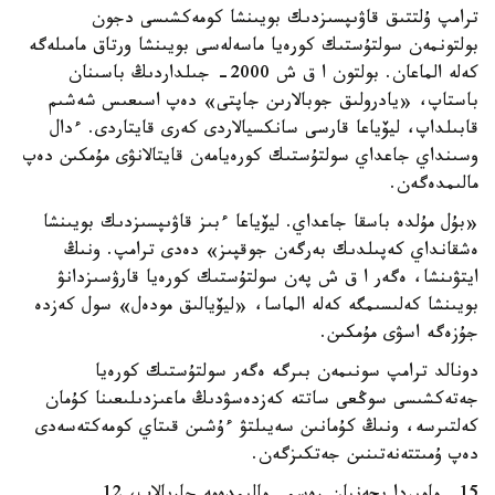
ترامپ ۇلتتىق قاۋىپسىزدىك بويىنشا كومەكشىسى دجون
بولتونمەن سولتۇستىك كورەيا ماسەلەسى بويىنشا ورتاق مامىلەگە
كەلە الماعان. بولتون ا ق ش 2000- جىلداردىڭ باسىنان
باستاپ، «يادرولىق جوبالارىن جاپتى» دەپ اسىعىس شەشىم
قابىلداپ، ليۆياعا قارسى سانكسيالاردى كەرى قايتاردى. ءدال
وسىنداي جاعداي سولتۇستىك كورەيامەن قايتالانۋى مۇمكىن دەپ
مالىمدەگەن.
«بۇل مۇلدە باسقا جاعداي. ليۆياعا ءبىز قاۋىپسىزدىك بويىنشا
ەشقانداي كەپىلدىك بەرگەن جوقپىز» دەدى ترامپ. ونىڭ
ايتۋىنشا، ەگەر ا ق ش پەن سولتۇستىك كورەيا قارۋسىزدانۋ
بويىنشا كەلىسىمگە كەلە الماسا، «ليۆيالىق مودەل» سول كەزدە
جۇزەگە اسۋى مۇمكىن.
دونالد ترامپ سونىمەن بىرگە ەگەر سولتۇستىك كورەيا
جەتەكشىسى سوڭعى ساتتە كەزدەسۋدىڭ ماعىزدىلىعىنا كۇمان
كەلتىرسە، ونىڭ كۇمانىن سەيىلتۋ ءۇشىن قىتاي كومەكتەسەدى
دەپ ۇمىتتەنەتىنىن جەتكىزگەن.