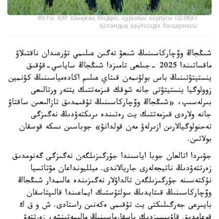
Фото: ҚХР Шыңжаң Өндіріс-құрылыс корпусы (ШӨҚК)
Қоғамдық қауіпсіздік басқармасы
شىڭجاڭ وۆچاركاسىنىڭ شىعۋ تەگىن عىلىمي تۇرعىدان ناقتىلاۋ
ماقساتىندا 2025 -جىلعى تامىزدا شىڭجاڭ ساياسي-قۇقىق
ينستيتۋتىنىڭ باس بولۋىمەن قىتاي عىلىم اكادەمياسىنىڭ كۋنمين
زوولوگيا ينستيتۋتى جانە شوقك قىزمەتتىك يتتەر ورتالىعى
بىرلەسىپ، «شىڭجاڭ وۆچاركاسىنىڭ تۇقىمدىق تازالىعىن ساقتاۋ
جانە ولاردى قىزمەتتىك يت رەتىندە ىرىكتەۋدىڭ نەگىزگى
تەحنولوگيالارىن ازىرلەۋ مەن قولدانۋ» جوباسىن ىسكە قوسقان
بولاتىن.
جۋىردا اتالعان جوبا اياسىندا جۇرگىزىلگەن نەگىزگى گەنومدىق
زەرتتەۋدىڭ ناتيجەلەرى جاريالاندى. ميلليونداعان مۋتاتسيا
نۇكتەسىنە جۇرگىزىلگەن تالداۋلار نەگىزىندە عالىمدار شىڭجاڭ
وۆچاركاسىنىڭ قىتايدىڭ سولتۇستىك ايماعىندا قالىپتاسقان
بايىرعى جەرگىلىكتى يت تۇقىمى ەكەنىن راستادى. ش و ق ك
قوعامدىق قاۋىپسىزدىك باسقارماسىنىڭ مالىمەتىنشە، زەرتتەۋ