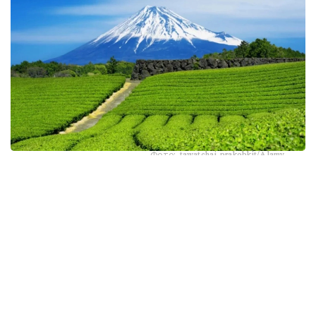
Фото: tawatchai prakobkit/Alamy
اسىرەسە جازعى اپتاپ، جىلى تۇندەر جانە كوكتەمدەگى اۋا
رايىنىڭ قۇبىلمالىلىعى شاي بۇتالارىنا قوسىمشا سالماق ءتۇسىرىپ
وتىر. عالىمدار ماسەلەنى شەشۋ ءۇشىن ىستىققا ءتوزىمدى
سۇرىپتاردى گەنومدىق ادىستەرمەن ىرىكتەۋگە كىرىسكەن، دەپ
حابارلايدى turkystan.kz newscientist.com-عا سىلتەمە
جاساپ.
الايدا الەۋمەتتىك جەلىلەردە تاراعان «تەمپەراتۋرا تاعى 1°C- قا