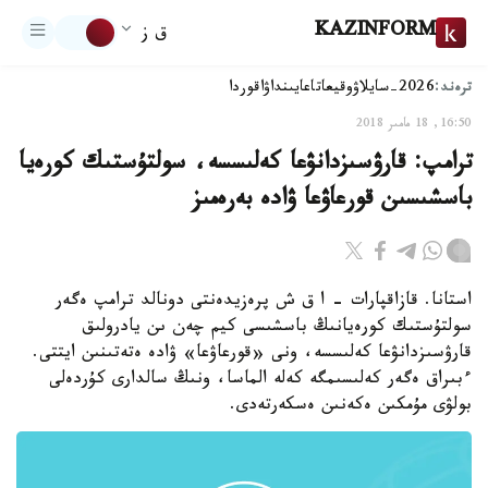
KAZINFORM
ق ز
ترەند:
2026-سايلاۋ
وقيعا
تاعايىنداۋ
اقوردا
16:50, 18 مامىر 2018
ترامپ: قارۋسىزدانۋعا كەلىسسە، سولتۇستىك كورەيا
باسشىسىن قورعاۋعا ۋادە بەرەمىز
استانا. قازاقپارات - ا ق ش پرەزيدەنتى دونالد ترامپ ەگەر
سولتۇستىك كورەيانىڭ باسشىسى كيم چەن ىن يادرولىق
قارۋسىزدانۋعا كەلىسسە، ونى «قورعاۋعا» ۋادە ەتەتىنىن ايتتى.
ءبىراق ەگەر كەلىسىمگە كەلە الماسا، ونىڭ سالدارى كۇردەلى
بولۋى مۇمكىن ەكەنىن ەسكەرتەدى.