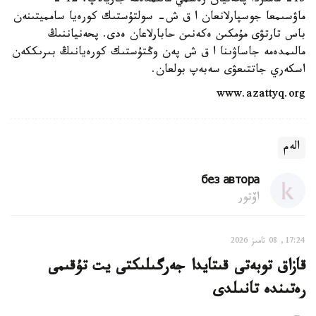
15- مامىردا پحەنيان رەسمي مالىمدەمە جاريالاپ، 12 -
ماۋسىمعا جوسپارلانعان ا ق ش- سولتۇستىك كورەيا سامميتىنەن
باس تارتۋى مۇمكىن ەكەنىن حابارلاعان ەدى. پحەنياننىڭ
مالىمدەمە جاساۋىنا ا ق ش پەن وڭتۇستىك كورەيانىڭ بىرىككەن
اسكەري جاتتىعۋى سەبەپ بولعان.
www.azattyq.org
الەم
без автора
اۆتور
17:24, 08 تامىز 2026
قازاق توبەتى قىتايدا جەرگىلىكتى يت تۇقىمى
رەتىندە تانىلدى