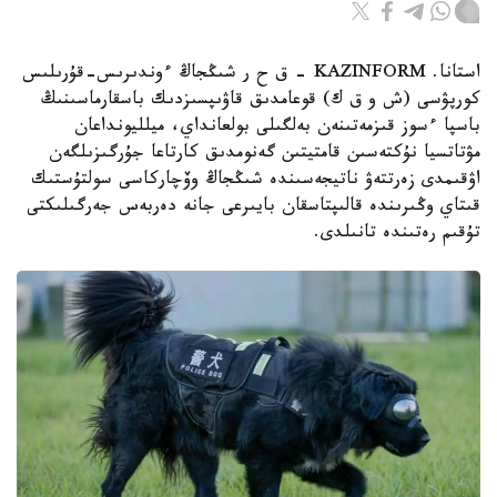
استانا. KAZINFORM – ق ح ر شىڭجاڭ ءوندىرىس-قۇرىلىس
كورپۋسى (ش و ق ك) قوعامدىق قاۋىپسىزدىك باسقارماسىنىڭ
باسپا ءسوز قىزمەتىنەن بەلگىلى بولعانداي، ميلليونداعان
مۋتاتسيا نۇكتەسىن قامتيتىن گەنومدىق كارتاعا جۇرگىزىلگەن
اۋقىمدى زەرتتەۋ ناتيجەسىندە شىڭجاڭ وۆچاركاسى سولتۇستىك
قىتاي وڭىرىندە قالىپتاسقان بايىرعى جانە دەربەس جەرگىلىكتى
تۇقىم رەتىندە تانىلدى.