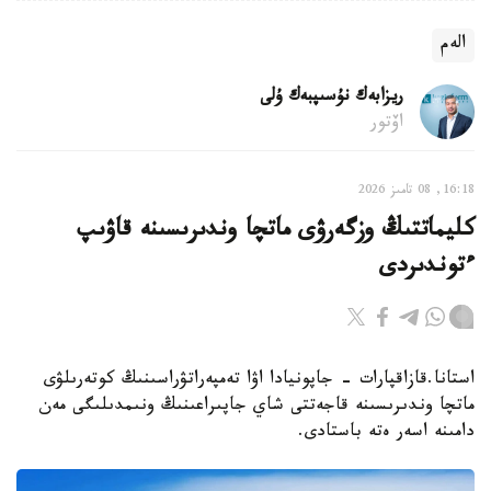
الەم
ريزابەك نۇسىپبەك ۇلى
اۆتور
16:18, 08 تامىز 2026
كليماتتىڭ وزگەرۋى ماتچا وندىرىسىنە قاۋىپ
ءتوندىردى
استانا.قازاقپارات - جاپونيادا اۋا تەمپەراتۋراسىنىڭ كوتەرىلۋى
ماتچا وندىرىسىنە قاجەتتى شاي جاپىراعىنىڭ ونىمدىلىگى مەن
دامىنە اسەر ەتە باستادى.