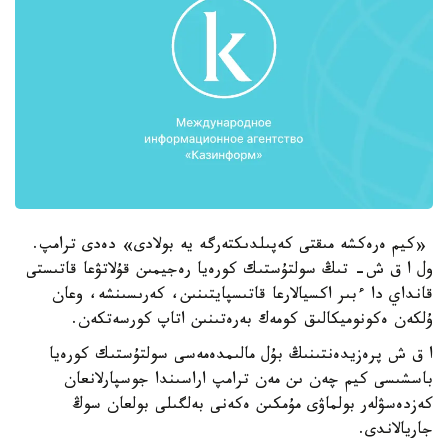
«كيم ەرەكشە مىقتى كەپىلدىكتەرگە يە بولادى» دەدى ترامپ.
ول ا ق ش- تىڭ سولتۇستىك كورەيا رەجيمىن قۇلاتۋعا قاتىستى
قانداي دا ءبىر اكسيالارعا قاتىسپايتىنىن، كەرىسىنشە، وعان
ۇلكەن ەكونوميكالىق كومەك بەرەتىنىن اتاپ كورسەتكەن.
ا ق ش پرەزيدەنتىنىڭ بۇل مالىمدەمەسى سولتۇستىك كورەيا
باسشىسى كيم چەن ىن مەن ترامپ اراسىندا جوسپارلانعان
كەزدەسۋلەر بولماۋى مۇمكىن ەكەنى بەلگىلى بولعان سوڭ
جاريالاندى.