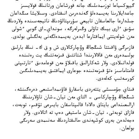
گيپوكسياعا توزىمدىلىك جانە قورشاعان ورتانىڭ قولايسىز
جاعدايلارىنا بەيىمدەلۋ گەندەرىن انىقتادى. وسىلايشا مىڭداعان
جىلدارعا جالعاسقان تابيعي سۇرىپتالۋدىڭ ناتيجەسىندە ولاردىڭ
سۋىق ءارى بيىك تاۋلى وڭىرلەرگە، سونداي-اق گوبي ءشولى
مەن شولەيتتى ايماقتارعا ابدەن بەيىمدەلگەنى بەلگىلى بولدى.
قازىرگى ۋاقىتتا شىڭجاڭ وۆچاركالارى ش و ق ك- نىڭ بارلىق
بولىمدەرى مەن قالالارىندا شتاتتىق قىزمەتتىك يت رەتىندە
قولدانىلادى. ولار شەكارالىق باقىلاۋ مەن قوعامدىق ءتارتىپتى
قامتاماسىز ەتۋ قىزمەتىندە جوعارى ايماقتىق بەيىمدىلىگىن
كورسەتىپ كەلەدى.
قىتاي جۇمىسشى يتتەردى باسقارۋ قاۋىمداستىعى دەرەگىنشە،
شىڭجاڭ وۆچاركاسى - التاي مەن تيان-شان تاۋلارىنىڭ
ارالىعىنداعى بايتاق دالادا قالىپتاسقان بايىرعى تۇقىم، توبەت،
قازاق توبەتى، تيان-شان ماستيفى دەپ تە اتالادى. ولار
ەجەلدەن بەرى كوشپەندى حالىقتاردىڭ سەنىمدى سەرىگى
بولعان.