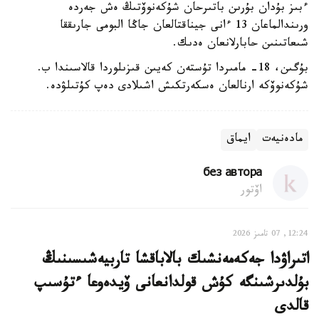
ءبىز بۇدان بۇرىن باتىرحان شۇكەنوۆتىڭ ەش جەردە
ورىندالماعان 13 ءانى جيناقتالعان جاڭا البومى جارىققا
شىعاتىنىن حابارلانعان ەدىك.
بۇگىن، 18- مامىردا تۇستەن كەيىن قىزىلوردا قالاسىندا ب.
شۇكەنوۆكە ارنالعان ەسكەرتكىش اشىلادى دەپ كۇتىلۋدە.
مادەنيەت
ايماق
без автора
اۆتور
12:24, 07 تامىز 2026
اتىراۋدا جەكەمەنشىك بالاباقشا تاربيەشىسىنىڭ
بۇلدىرشىنگە كۇش قولدانعانى ۆيدەوعا ءتۇسىپ
قالدى