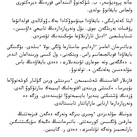
جانە پروديۋسەر، ب. شۇكەنوۆ اتىنداعى قوردىڭ ديرەكتورى
ولجاس بايقانوۆ بولدى.
ايتا كەتەرلىگى، بايقاۋدا مينۋسوۆكادا بەك-ۆوكالدى قولدانۋعا
رۇقسات بەرىلگەن جوق. بۇل ونەرپازداردىڭ تابيعي داۋىسىن،
شىنايىلىعىن ءادىل تارازىلاۋعا مۇمكىندىك تۋعىزدى.
«باتىرحان اعامىز ءاردايىم جاستارعا ۇلگى بولا ءبىلدى. بۇگىنگى
بايقاۋدا قوبالجىعانىم راس. ويتكەنى، ول كىسى ورىنداعان اندەر
- دەڭگەيى وتە جوعارى تۋىندىلار»، دەدى بايقاۋدىڭ باس
جۇلدەسىن يەلەنگەن ە. تولەنوۆ.
قازىلار القاسىنىڭ شەشىمىمەن ءبىرىنشى ورىن گۇلنار كوشەنوۆاعا
بۇيىرسا، ەكىنشى ورىندى اقتوبەلىك ايىمبەك سارتۋكوۆ الدى.
ۇزدىك ۇشتىكتى ينديرا بايىمبەتوۆا تۇيىندەدى. وزگە دە
ونەرپازدارعا ارنايى ماراپاتتار تابىستالدى.
«ونىڭ جۇلدىزدى ءومىرى بىزگە ونەرگە دەگەن قىزمەتتىڭ
جارقىن ۇلگىسىن كورسەتتى. باتىرحاننىڭ ەڭبەك سۇيگىشتىگىن
بارلىعىمىز ونەگە تۇتامىز»، دەدى ر. گايسين.