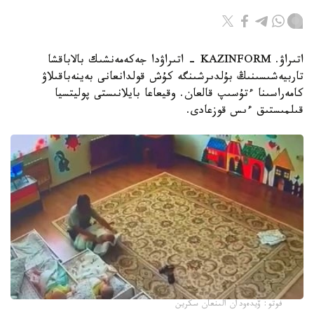
اتىراۋ. KAZINFORM - اتىراۋدا جەكەمەنشىك بالاباقشا
تاربيەشىسىنىڭ بۇلدىرشىنگە كۇش قولدانعانى بەينەباقىلاۋ
كامەراسىنا ءتۇسىپ قالعان. وقيعاعا بايلانىستى پوليتسيا
قىلمىستىق ءىس قوزعادى.
فوتو: ۆيدەودان الىنعان سكرين