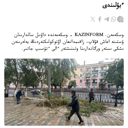
ءبۇلىندى
وسكەمەن. KAZINFORM - وسكەمەندە داۋىل سالدارىنان
ۇستىنە اعاش قۇلاپ، زاقىمدانعان اۆتوكولىكتەردىڭ يەلەرىنەن
ىشكى ىستەر ورگاندارىنا وتىنىشتەر ءالى ءتۇسىپ جاتىر.
فوتو: وسكەمەن قالاسى اكىمدىگىنەن