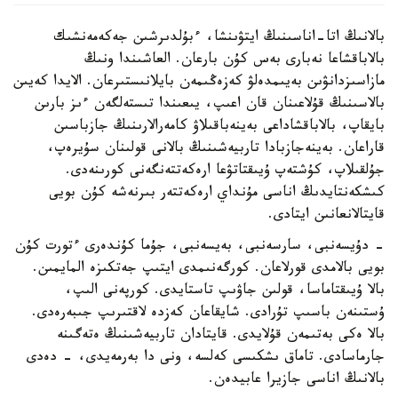
بالانىڭ اتا-اناسىنىڭ ايتۋىنشا، ءبۇلدىرشىن جەكەمەنشىك
بالاباقشاعا نەبارى بەس كۇن بارعان. العاشىندا ونىڭ
مازاسىزدانۋىن بەيىمدەلۋ كەزەڭىمەن بايلانىستىرعان. الايدا كەيىن
بالاسىنىڭ قۇلاعىنان قان اعىپ، يىعىندا تىستەلگەن ءىز بارىن
بايقاپ، بالاباقشاداعى بەينەباقىلاۋ كامەرالارىنىڭ جازباسىن
قاراعان. بەينەجازبادا تاربيەشىنىڭ بالانى قولىنان سۇيرەپ،
جۇلقىلاپ، كۇشتەپ ۇيىقتاتۋعا ارەكەتتەنگەنى كورىنەدى.
كىشكەنتايدىڭ اناسى مۇنداي ارەكەتتەر بىرنەشە كۇن بويى
قايتالانعانىن ايتادى.
- دۇيسەنبى، سارسەنبى، بەيسەنبى، جۇما كۇندەرى ءتورت كۇن
بويى بالامدى قورلاعان. كورگەنىمدى ايتىپ جەتكىزە المايمىن.
بالا ۇيىقتاماسا، قولىن جاۋىپ تاستايدى. كورپەنى الىپ،
ۇستىنەن باسىپ تۇرادى. شايقاعان كەزدە لاقتىرىپ جىبەرەدى.
بالا ەكى بەتىمەن قۇلايدى. قايتادان تاربيەشىنىڭ ەتەگىنە
جارماسادى. تاماق ىشكىسى كەلسە، ونى دا بەرمەيدى، - دەدى
بالانىڭ اناسى جازيرا عابيدەن.