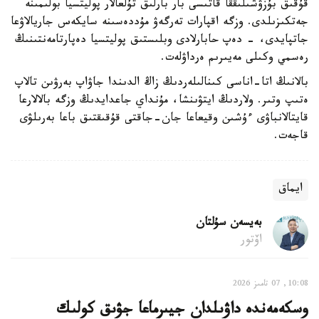
قۇقىق بۇزۋشىلىققا قاتىسى بار بارلىق تۇلعالار پوليتسيا بولىمىنە
جەتكىزىلدى. وزگە اقپارات تەرگەۋ مۇددەسىنە سايكەس جاريالاۋعا
جاتپايدى، - دەپ حابارلادى وبلىستىق پوليتسيا دەپارتامەنتىنىڭ
رەسمي وكىلى مەيىرىم ەرداۋلەت.
بالانىڭ اتا-اناسى كىنالىلەردىڭ زاڭ الدىندا جاۋاپ بەرۋىن تالاپ
ەتىپ وتىر. ولاردىڭ ايتۋىنشا، مۇنداي جاعدايدىڭ وزگە بالالارعا
قايتالانباۋى ءۇشىن وقيعاعا جان-جاقتى قۇقىقتىق باعا بەرىلۋى
قاجەت.
ايماق
بەيسەن سۇلتان
اۆتور
10:08, 07 تامىز 2026
وسكەمەندە داۋىلدان جيىرماعا جۋىق كولىك