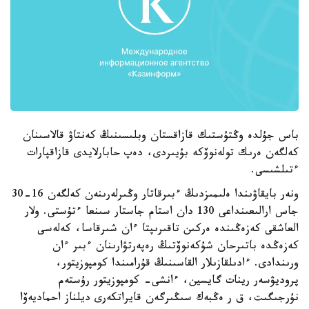
باس جۇلدە وڭتۇستىك قازاقستان وبلىسىنىڭ كەنتاۋ قالاسىنان
كەلگەن ەرىك تولەنوۆكە بۇيىردى، دەپ حابارلايدى قازاقپارات
ءتىلشىسى.
ونەر بايقاۋىندا ەلىمىزدىڭ ءبىرقاتار وڭىرلەرىنەن كەلگەن 16-30
جاس ارالىعىنداعى 130 دان استام جاستار سىنعا ءتۇستى. ولار
العاشقى كەزەڭىندە ەركىن تاقىرىپتا ءان شىرقاسا، كەلەسى
كەزەڭدە باتىرحان شۇكەنوۆتىڭ رەپەرتۋارىنان ءبىر ءان
ورىندادى. ءادىلقازىلار القاسىنىڭ قۇرامىندا كومپوزيتور،
پروديۋسەر رينات گايسين، ءانشى- كومپوزيتور رۇستەم
نۇرجىگىت، ق ر ەڭبەك سىڭىرگەن قايراتكەرى ديلناز احماديەۆا