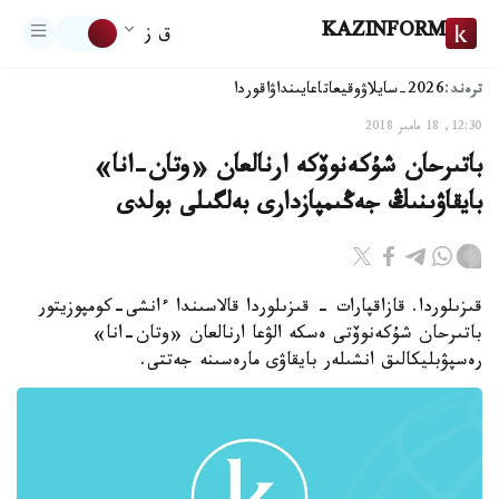
KAZINFORM
ق ز
ترەند:
2026-سايلاۋ
وقيعا
تاعايىنداۋ
اقوردا
12:30, 18 مامىر 2018
باتىرحان شۇكەنوۆكە ارنالعان «وتان-انا»
بايقاۋىنىڭ جەڭىمپازدارى بەلگىلى بولدى
قىزىلوردا. قازاقپارات - قىزىلوردا قالاسىندا ءانشى-كومپوزيتور
باتىرحان شۇكەنوۆتى ەسكە الۋعا ارنالعان «وتان-انا»
رەسپۋبليكالىق انشىلەر بايقاۋى مارەسىنە جەتتى.