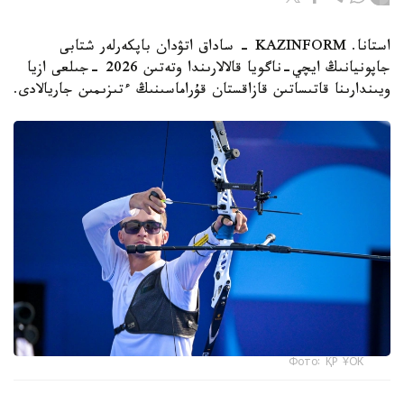
استانا. KAZINFORM - ساداق اتۋدان باپكەرلەر شتابى
جاپونيانىڭ ايچي-ناگويا قالالارىندا وتەتىن 2026 -جىلعى ازيا
ويىندارىنا قاتىساتىن قازاقستان قۇراماسىنىڭ ءتىزىمىن جاريالادى.
Фото: ҚР ҰОК