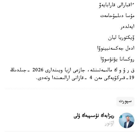
ءاقبارالى قارابايەۆ
مۇسا دىلمۇحامەت
ايەلدەر
ۆيكتوريا ليان
ادەل جەكسەنبينوۆا
روكسانا يۋنۋسوۆا
ق ر ۇ و ك مالىمەتىنشە، جازعى ازيا ويىندارى 2026 -جىلدىڭ
19-قىركۇيەگى مەن 4 -قازانى ارالىعىندا وتەدى.
سپورت
ريزابەك نۇسىپبەك ۇلى
اۆتور