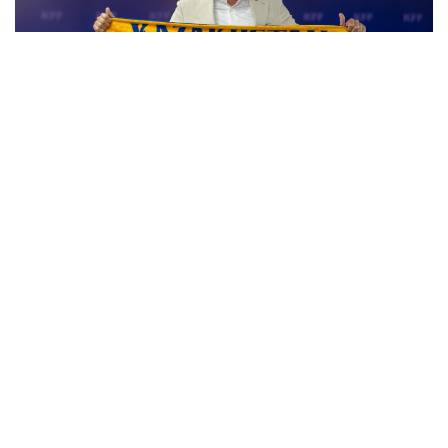
Фото: Казахстанская федерация футбола
سونىمەن قاتار ۇلتتىق قۇرامانىڭ باپكەرلەر شتابىنا نۇربول
جۇماسقاليەۆ قوسىلدى. ول باس باپكەردىڭ كومەكشىسى قىزمەتىن
اتقارادى. وعان قوسا شتاب قۇرامىندا ەلدوس احمەتوۆ - باس
باپكەردىڭ كومەكشىسى، يۋري نوۆيكوۆ - قاقپاشىلار باپكەرى،
ۆاديم بوروۆسكي - دەنە دايىندىعى جونىندەگى باپكەر، تيمۋر
قۇسايىنوۆ اناليتيك بولىپ جۇمىس ىستەيدى.
62 جاستاعى دجون ۆانت سحيپ باپكەرلىك مانسابىندا گرەكيا
جانە ارمەنيا ۇلتتىق قۇرامالارىن جاتتىقتىرعان. سونداي-اق
نيدەرلاند قۇراماسىنىڭ باپكەرلەر شتابىندا قىزمەت اتقارعان.
ول قازاقستان ۇلتتىق قۇراماسىن باسقارعان ەكىنشى نيدەرلاندتىق