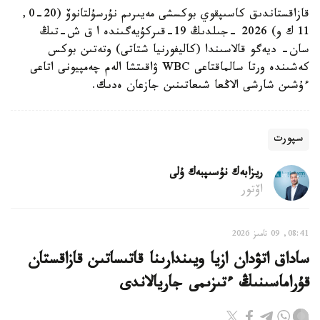
قازاقستاندىق كاسىپقوي بوكسشى مەيىرىم نۇرسۇلتانوۆ (20-0,
11 ك و) 2026 -جىلدىڭ 19-قىركۇيەگىندە ا ق ش-تىڭ
سان- ديەگو قالاسىندا (كاليفورنيا شتاتى) وتەتىن بوكس
كەشىندە ورتا سالماقتاعى WBC ۋاقىتشا الەم چەمپيونى اتاعى
ءۇشىن شارشى الاڭعا شىعاتىنىن جازعان ەدىك.
سپورت
ريزابەك نۇسىپبەك ۇلى
اۆتور
08:41, 09 تامىز 2026
ساداق اتۋدان ازيا ويىندارىنا قاتىساتىن قازاقستان
قۇراماسىنىڭ ءتىزىمى جاريالاندى