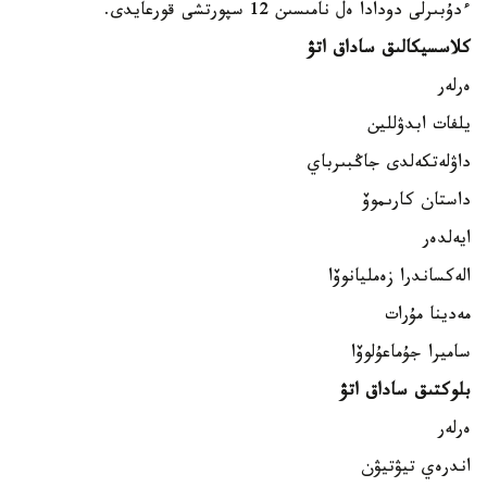
ءدۇبىرلى دودادا ەل نامىسىن 12 سپورتشى قورعايدى.
كلاسسيكالىق ساداق اتۋ
ەرلەر
يلفات ابدۋللين
داۋلەتكەلدى جاڭبىرباي
داستان كارىموۆ
ايەلدەر
الەكساندرا زەمليانوۆا
مەدينا مۇرات
ساميرا جۇماعۇلوۆا
بلوكتىق ساداق اتۋ
ەرلەر
اندرەي تيۋتيۋن