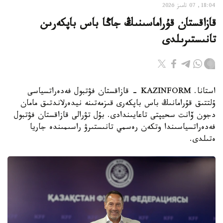
18:04, 07 تامىز 2026
قازاقستان قۇراماسىنىڭ جاڭا باس باپكەرىن
تانىستىرىلدى
استانا. KAZINFORM - قازاقستان فۋتبول فەدەراتسياسى
ۇلتتىق قۇرامانىڭ باس باپكەرى قىزمەتىنە نيدەرلاندتىق مامان
دجون ۆانت سحيپتى تاعايىندادى. بۇل تۋرالى قازاقستان فۋتبول
فەدەراتسياسىندا وتكەن رەسمي تانىستىرۋ راسىمىندە جاريا
ەتىلدى.