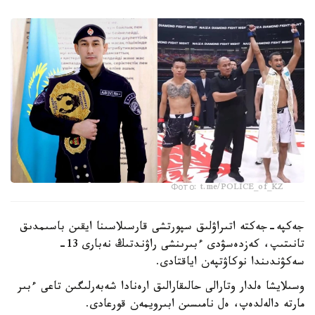
Фото: t.me/POLICE_of_KZ
جەكپە-جەكتە اتىراۋلىق سپورتشى قارسىلاسىنا ايقىن باسىمدىق
تانىتىپ، كەزدەسۋدى ءبىرىنشى راۋندتىڭ نەبارى 13-
سەكۋندىندا نوكاۋتپەن اياقتادى.
وسىلايشا ەلدار وتارالى حالىقارالىق ارەنادا شەبەرلىگىن تاعى ءبىر
مارتە دالەلدەپ، ەل نامىسىن ابىرويمەن قورعادى.