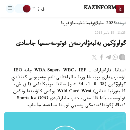
KAZINFORM
ق ز
ترەند:
2026-سايلاۋ
وقيعا
تاعايىنداۋ
اقوردا
11:29, 18 مامىر 2018
گولوۆكين بەلبەۋلەرىمەن فوتوسەسسيا جاسادى
استانا. قازاقپارات - WBA Super، WBC، IBF جانە IBO
تۇجىرىمدارى بويىنشا ورتا سالماقتاعى الەم چەمپيونى گەننادي
گولوۆكين (38-0-1، 34 ك و) سانتا-مونيكاداعى (ا ق ش،
كاليفورنيا شتاتى) Wild Card West بوكس كلۋبىندا وتكەن
فوتوسەسسياعا قاتىستى، دەپ حابارلايدى Sports.kz GGG-
ءدىڭ ۆكونتاكتەدەگى رەسمي توبىنا سىلتەمە جاساپ.