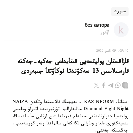
سپورت
без автора
اۆتور
09:40, 09 تامىز 2026
قازاقستان پوليتسەيى قىتايداعى جەكپە-جەكتە
قارسىلاسىن 13 سەكۋندتا نوكاۋتقا جىبەردى
استانا. KAZINFORM - بەيجىڭ قالاسىندا وتكەن NAIZA
Diamond Fight Night حالىقارالىق تۋرنيرىندە اتىراۋ وبلىسى
پوليتسيا دەپارتامەنتى جىلدام قيمىلدايتىن ارنايى جاساعىنىڭ
ينسپەكتورى ەلدار وتارالى 61 كەلى سالماقتا ونەر كورسەتىپ،
جەڭىسكە جەتتى.