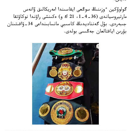
گولوۆكين ءوزىنىڭ سوڭعى ايقاسىندا امەريكالىق ۆانەس
مارتيروسياندى (36-4-1، 21 ك و) ەكىنشى راۋندا نوكاۋتقا
جىبەردى. بۇل گەنناديدىڭ كاسىبي مانسابىنداعى 34-ۋاقىتىنان
بۇرىن اياقتالعان جەڭىسى بولدى.