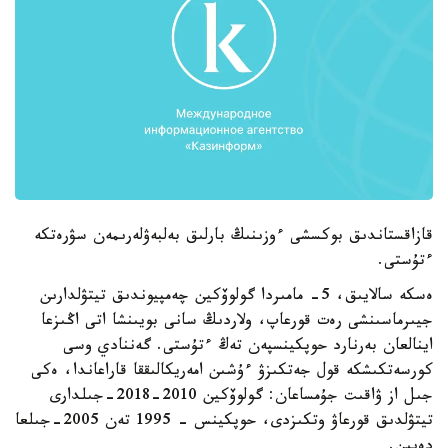
قازاقستاندىق بوكسشى ءوزىنىڭ بارلىق بەلبەۋلەرىمەن سۋرەتكە
ءتۇستى.
ەسكە سالايىق، 5- مامىردا گولوۆكين چەمپيوندىق تيتۋلدارىن
جيىرماسىنشى رەت قورعاپ، ولاردىڭ سانى بويىنشا اتى اڭىزعا
اينالعان بەرنارد حوپكينسپەن تەڭ ءتۇستى. گەننادي وسى
كورسەتكىشكە قول جەتكىزۋ ءۇشىن امەريكالىققا قاراعاندا، ەكى
جىل از ۋاقىت جۇمساعان: گولوۆكين 2010-2018-جىلدارى
تيتۋلدىق قورعاۋ وتكىزدى، حوپكينس - 1995 تەن 2005-جىلعا
دەيىن.