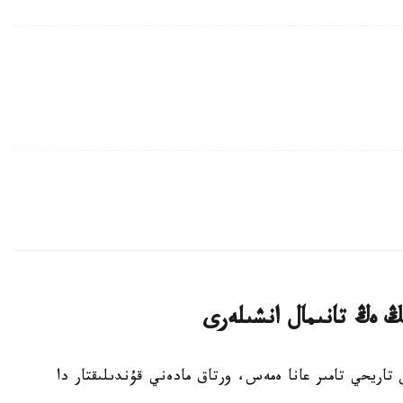
ىڭ ەڭ تانىمال انشىلەرى
يا حالىقتارىن تاريحي تامىر عانا ەمەس، ورتاق مادەني قۇندىلىقتار دا