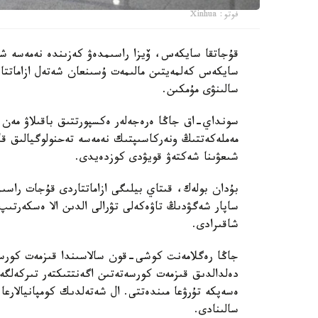
فوتو: Xinhua
قۇجاتقا سايكەس، ۆيزا راسىمدەۋ كەزىندە نەمەسە شەكا
سايكەس كەلمەيتىن مالىمەت ۇسىنعان شەتەل ازاماتتار
سالىنۋى مۇمكىن.
سونداي-اق جاڭا ەرەجەلەر ەكسپورتتىق باقىلاۋ مەن تەح
مەملەكەتتىڭ ونەركاسىپتىك نەمەسە تەحنولوگيالىق قاۋ
شىعۋىنا شەكتەۋ قويۋدى كوزدەيدى.
بۇدان بولەك، قىتاي بيلىگى ازاماتتاردى قۇجات راسىم
ساپار شەگۋدىڭ تاۋەكەلى تۋرالى الدىن الا ەسكەرتىپ
شاقىرادى.
جاڭا رەگلامەنت كوشى-قون سالاسىندا قىزمەت كورسەتە
ەسەپكە تۇرۋعا مىندەتتى. ال شەتەلدىك كومپانيالارعا
سالىنادى.