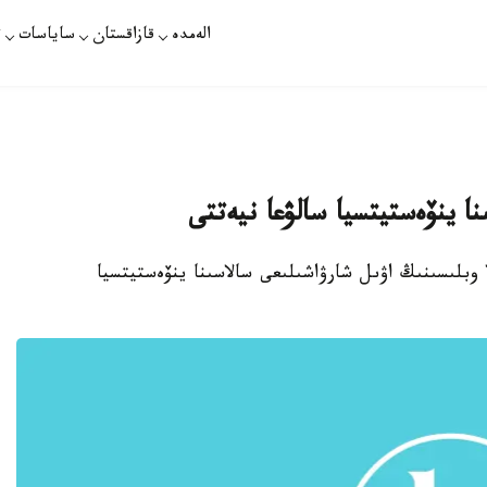
الەمدە
قازاقستان
ساياسات
ت
نا ينۆەستيتسيا سالۋعا نيەتتى
ا وبلىسىنىڭ اۋىل شارۋاشىلىعى سالاسىنا ينۆەستيتسيا