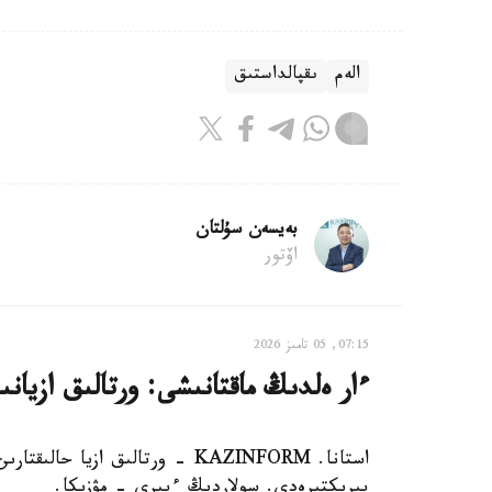
الەم
ىقپالداستىق
بەيسەن سۇلتان
اۆتور
07:15, 05 تامىز 2026
ءار ەلدىڭ ماقتانىشى: ورتالىق ازيان
استانا. KAZINFORM - ورتالىق از
بىرىكتىرەدى. سولاردىڭ ءبىرى – مۋزىكا.