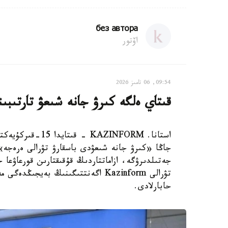
без автора
اۆتور
09:54, 06 تامىز 2026
قىتاي ەلگە كىرۋ جانە شىعۋ تارتىبىن
استانا. AZINFORM
جاڭا «كىرۋ جانە شىعۋدى باسقارۋ تۋرالى ەرەجە»
جەتىلدىرۋگە، ازاماتتاردىڭ قۇقىقتارىن قورعاۋعا ج
حابارلادى.