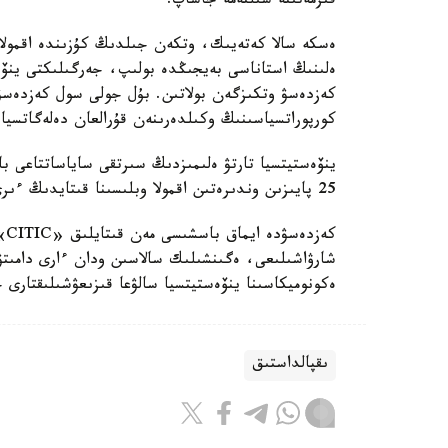
قىزمەتىنە سىلتەمە جاساپ.
ەسكە سالا كەتەيىك، وتكەن جىلدىڭ كۇزىندە اقمولا 
ەلىنىڭ استاناسى بەيجىڭدە بولىپ، جەرگىلىكتى ينۆە
كورپوراتسياسىنىڭ وكىلدەرىنەن قۇرالعان دەلەگاتسيا ا
ينۆەستيتسيا تارتۋ ەلىمىزدىڭ سىرتقى ساياساتتاعى ب
25 پايىزىن وندىرەتىن اقمولا وبلىسىنا قىتايدىڭ ءىرى كومپانيالارى قىزىعۋشىلىق تانىتىپ وتىر.
كە
شارۋاشىلىعى، ەگىنشىلىك سالاسىن ودان ءارى دامىتۋ 
ەكونوميكاسىنا ينۆەستيتسيا سالۋعا قىزىعۋشىلىقتارى 
ىقپالداستىق