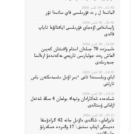
11:42, 04 تامىز 2026
الماتىدا ل ر ت قۇرىلىسى قاي ساتىدا تۇر
15:42, 03 تامىز 2026
زايسانداعى اۋەجاي قۇرىلىسى اياقتالۋعا تاياپ
قالدى
15:06, 03 تامىز 2026
ەلىمىزدە 70 جىلدان استام ۋاقىتتان كەيىن
العاش رەت جولبارىس تاريحي مەكەندەۋ ارەالىنا
جىبەرىلدى
14:52, 03 تامىز 2026
اباي وبلىسىندا تاعى ءبىر اۋىل ىشىمدىكتەن باس
تارتتى
14:23, 03 تامىز 2026
شىلدەدە شەكارادان وتپەك بولعان 4 مىڭ شەتەل
ازاماتى ۇستالدى
07:12, 03 تامىز 2026
نايزاعاي، شاڭدى داۋىل جانە 42 گرادۋسقا
دەيىنگى اپتاپ ىستىق: 17 وڭىردە ەسكەرتۋ