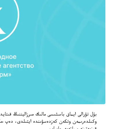
بۇل تۋرالى ايماق باسشىسى مالىك مىرزاليننىڭ قىتاي
وكىلدەرىمەن وتكەن كەزدەسۋىندە ايتىلدى، دەپ حابا