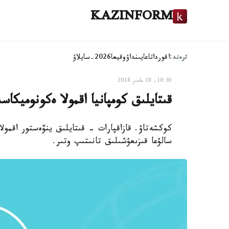
KAZINFORM
ترەند:
اقوردا
تاعايىنداۋ
وقيعا
2026-سايلاۋ
10:30, 18 مامىر 2018
قىتايلىق كومپانيا اقمولا ەكونوميكاسى
كوكشەتاۋ. قازاقپارات - قىتايلىق ينۆەستور اقمول
سالۋعا قىزىعۋشىلىق تانىتىپ وتىر.