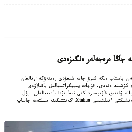
ە جاڭا ەرەجەلەر ەنگىزەدى
K - قىتايدا 15-قىركۇيەكتەن باستاپ ەلگە كىرۋ جانە شىعۋدى رەتتەۋگە ارنالعان
 كۇشىنە ەنەدى. قۇجات يمميگراتسيالىق باقىلاۋدى
انە ۇلتتىق قاۋىپسىزدىكتى نىعايتۋعا باعىتتالعان. بۇل
تۋرالى Kazinform اگەنتتىگىنىڭ بەيجىڭدەگى مەنشىكتى ءتىلشىسى Xinhua اگەنتتىگىنە سىلتەمە جاساپ