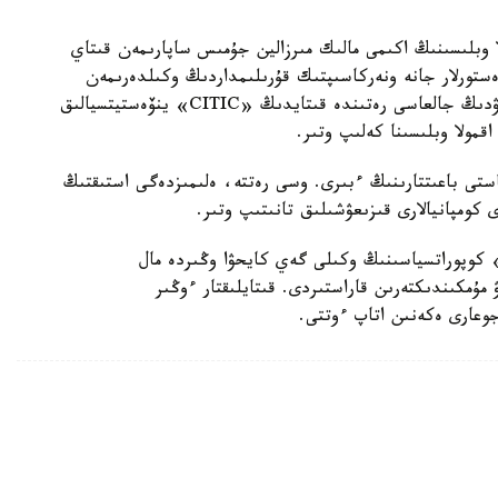
وبلىسىنىڭ اكىمى مالىك مىرزالين جۇمىس ساپارىمەن قىتاي
ستورلار جانە ونەركاسىپتىك قۇرىلىمداردىڭ وكىلدەرىمەن
كەزدەسۋ وتكىزگەن بولاتىن. بۇل جولى سول كەزدەسۋدىڭ جالعاسى رەتىندە قىتايدىڭ «CITIC» ينۆەستيتسيالىق
قمولا وبلىسىنا كەلىپ وتىر.
استى باعىتتارىنىڭ ءبىرى. وسى رەتتە، ەلىمىزدەگى استىقتىڭ
زدەسۋدە ايماق باسشىسى مەن قىتايلىق «CITIC» كوپوراتسياسىنىڭ وكىلى گەي كايحۋا وڭىردە مال
مۇمكىندىكتەرىن قاراستىردى. قىتايلىقتار ءوڭىر
جوعارى ەكەنىن اتاپ ءوتتى.