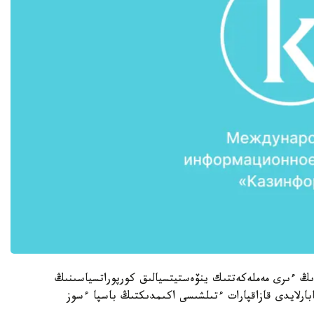
دىڭ ءىرى مەملەكەتتىك ينۆەستيتسيالىق كورپوراتسياسىنىڭ
رلايدى قازاقپارات ءتىلشىسى اكىمدىكتىڭ باسپا ءسوز