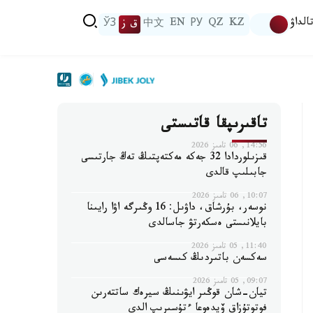
الداۋ
KZ
QZ
РУ
EN
中文
ق ز
ЎЗ
تاقىرىپقا قاتىستى
14:56, 06 تامىز 2026
قىزىلوردادا 32 جەكە مەكتەپتىڭ تەڭ جارتىسى
جابىلىپ قالدى
10:07, 06 تامىز 2026
نوسەر، بۇرشاق، داۋىل: 16 وڭىرگە اۋا رايىنا
بايلانىستى ەسكەرتۋ جاسالدى
11:40, 05 تامىز 2026
سەكسەن باتىردىڭ كىسەسى
09:07, 05 تامىز 2026
تيان-شان قوڭىر ايۋىنىڭ سيرەك ساتتەرىن
فوتوتۇزاق ۆيدەوعا ءتۇسىرىپ الدى