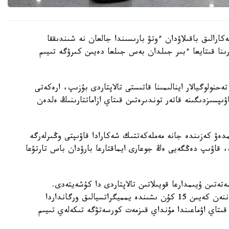
رالىق باقىلاۋدان ءوتۋ بارىسىندا جالعان نە شىندىققا
ىنا قىتايعا ءبىر جىلدان بەس جىلعا دەيىن كىرۋگە تىيىم
نولوگيالار اينالىمىنا قاتىستى تالاپتاردى بۇزىپ، ارەكەتى
ىپسىزدىگىنە قاتەر توندىرەتىن قىتاي ازاماتتارىنىڭ ەلدەن
دەۋ كەزىندە جانە مەملەكەتتىك شەكارادا قاۋىپتى وڭىرلەرگە
، قاۋىپ دەڭگەيى ەڭ جوعارى ايماقتارعا بارۋدان باس تارتۋعا
تىن ۇيىمدارعا قويىلاتىن تالاپتاردى دا كۇشەيتەدى.
دەلدالدىق قىزمەت كورسەتەتىن اگەنتتىكتەر تىركەلگەننەن كەيىن 15 كۇن ىشىندە يمميگراتسيالىق ورگانداردا
 قىتاي اۋماعىندا مۇنداي قىزمەت كورسەتۋگە تىكەلەي تىيىم