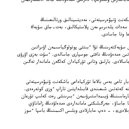
اباقتارىن وتكىزىپ، دەرتتى ەمدەۋدىڭ جاڭا ادىستەرىمەن
اشكەنت ۋنيۆەرسيتەتى، مەديتسينالىق ورتالىعىنىڭ
گ سەدات يلدىرىم مەن پلاستيكالىق، بەت-جاق سۇيەك
ا وتا جاسادى.
ۇيەكتەرىنىڭ تۋا ءبىتتى پوتولوگياسىمەن اۋىراتىن
تىن ەمدەۋدىڭ ناقتى جوسپارى جاسالدى. ءسۇت بەزى اۋرۋى
سالادى. بارلىق وتانى تۇركيادان كەلگەن ماماندار تەگىن
بار تاعى بەس بالاعا تۇركياداعى باشكەنت ۋنيۆەرسيتەتى
ىنە كەتەتىن شىعىندى قابىلدايتىن تاراپ ءوزى كوتەرەدى.
قارماسىنىڭ ۇيىمداستىرۋىمەن ءبىرىنشى رەت كەلىپ تۇرعان
ا جاساۋ، جەرگىلىكتى مامانداردى ەمدەلۋدىڭ زاماناۋي
رىلادى»، - دەپ حابارلادى وبلىس اكىمىنىڭ باسپا ءسوز