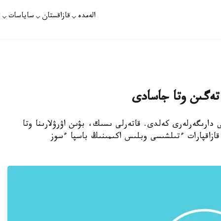
الەمدە
قازاقستان
ساياسات
ت
 تەگىن وتا جاسادى
ى دارىگەرلەرى كەلدى. قاتەرلى ىسىك، بۋىن اۋرۋلارىنا وتا
قازاقپارات ءتىلشىسى وبلىس اكىمىنىڭ باسپا ءسوز