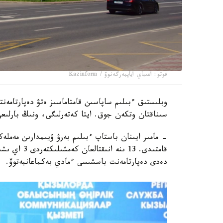
فوتو: اعىباي اياپبەرگەنوۆ / Kazinform
سىناقتان وتكەن جوق. ايتا كەتەرلىگى، ونىڭ بارلىعى
قامتىدى. 13 
دەدى دەپارتامەنت باسشىسى ءمادي بەكماعانبەتوۆ.