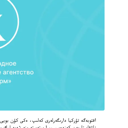
اقتوبەگە تۇركيا دارىگەرلەرى كەلىپ، ەكى كۇن بويى 