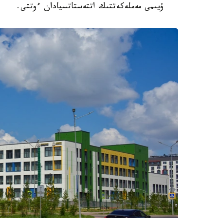
ۇيىمى مەملەكەتتىك اتتەستاتسيادان ءوتتى.