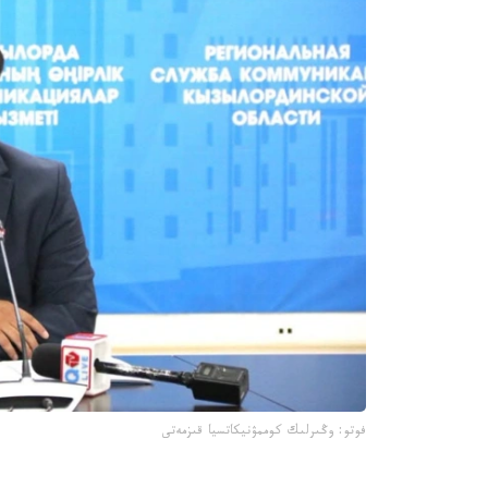
فوتو: وڭىرلىك كوممۋنيكاتسيا قىزمەتى
جىل باسىندا قىزىلوردا 