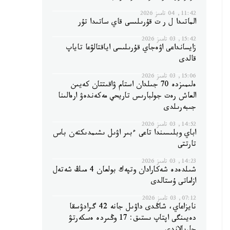
11:42, 04 تامىز 2026
الماتىدا ل ر ت قۇرىلىسى قاي ساتىدا تۇر
15:42, 03 تامىز 2026
زايسانداعى اۋەجاي قۇرىلىسى اياقتالۋعا تاياپ
قالدى
15:06, 03 تامىز 2026
ەلىمىزدە 70 جىلدان استام ۋاقىتتان كەيىن
العاش رەت جولبارىس تاريحي مەكەندەۋ ارەالىنا
جىبەرىلدى
14:52, 03 تامىز 2026
اباي وبلىسىندا تاعى ءبىر اۋىل ىشىمدىكتەن باس
تارتتى
14:23, 03 تامىز 2026
شىلدەدە شەكارادان وتپەك بولعان 4 مىڭ شەتەل
ازاماتى ۇستالدى
07:12, 03 تامىز 2026
نايزاعاي، شاڭدى داۋىل جانە 42 گرادۋسقا
دەيىنگى اپتاپ ىستىق: 17 وڭىردە ەسكەرتۋ