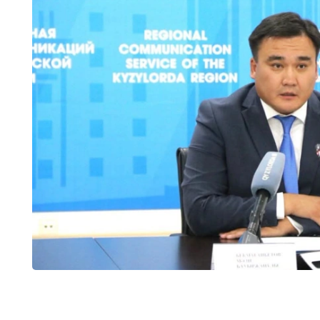
وبلىسىندا 32 جەكە مەكتەپ بار بولاتىن. ارادا جارتى جىل وتپەي جاتىپ سونىڭ تەڭ