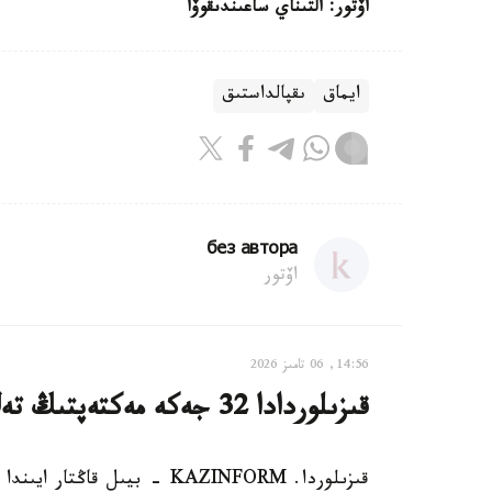
اۆتور: التىناي ساعىندىقوۆا
ايماق
ىقپالداستىق
без автора
اۆتور
14:56, 06 تامىز 2026
قىزىلوردادا 32 جەكە مەكتەپتىڭ تەڭ جارتىسى جابىلىپ قالدى