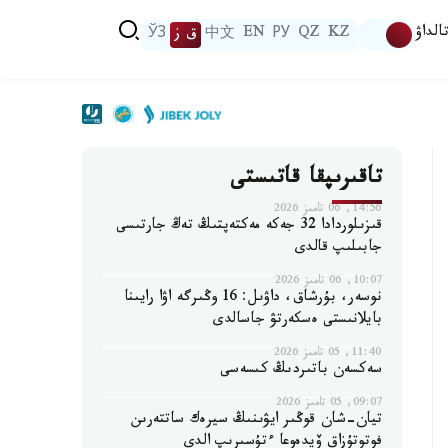
الداۋ
KZ
QZ
РУ
EN
中文
ق ز
ЎЗ
تاقىرىپقا قاتىستى
14:56, 06 تامىز 2026
قىزىلوردادا 32 جەكە مەكتەپتىڭ تەڭ جارتىسى
جابىلىپ قالدى
10:07, 06 تامىز 2026
نوسەر، بۇرشاق، داۋىل: 16 وڭىرگە اۋا رايىنا
بايلانىستى ەسكەرتۋ جاسالدى
11:40, 05 تامىز 2026
سەكسەن باتىردىڭ كىسەسى
09:07, 05 تامىز 2026
تيان-شان قوڭىر ايۋىنىڭ سيرەك ساتتەرىن
فوتوتۇزاق ۆيدەوعا ءتۇسىرىپ الدى