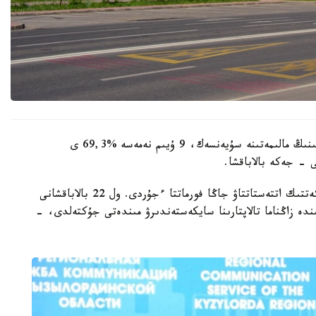
وبلىستىق ءبىلىم ساپاسىن قامتاماسىز ەتۋ دەپارتامەنتىنىڭ مالىمەتىنە سۇيەنسەك، 9 ۇيىم نەمەسە %69,3 ى
 - جەكە بالاباقشا.
- مامىر ايىنان باستاپ ءبىلىم بەرۋ ۇيىمدارىن مەملەكەتتىك اتتەستاتتاۋ جاڭا فورماتتا ءجۇردى. ول 22 بالاباقشانى
ىنە انىقتالعان كەمشىلىكتەردى 3 اي ىشىندە زاڭناما تالاپتارىنا سايكەستەندىرۋ مىندەتى جۇكتەلدى، -