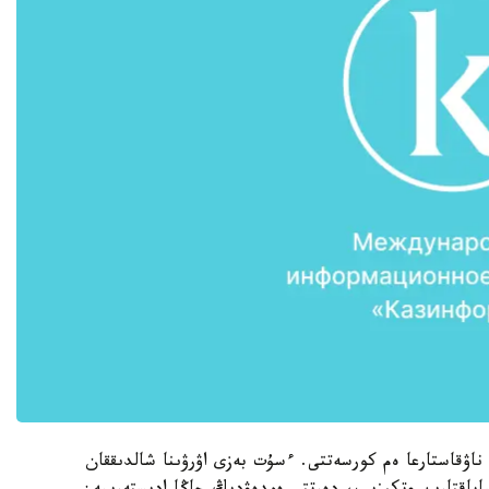
ناۋقاستارعا ەم كورسەتتى. ءسۇت بەزى اۋرۋىنا شالدىققان