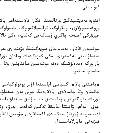
ناۋقاستارمەن كەزدەسىپ، ارىپتەستەرىنە شەبەرلىك س
ءبولىستى.
اقتوبە مەديتسينالىق ورتالىعىنا انكارا قالاسىنداعى ب
پروفەسسورلارى، ونكولوگ، ترانسپلانتولوگ، ماممولو
حيرۋرگى احمەت چاگري ۋيسالبەس كەلىپ، ەكى بالاع
سونىمەن قاتار، بەت-جاق سۇيەگىنىڭ بۋىندارى مەن س
ەمدەلۋشىنى تەكسەردى. ەكى كەزەڭدىك وتادان تۇرا
بار وزگە ەمدەلۋشىگە دەنە مۇشەسىن ساقتايتىن وتا جا
جاساپ جاتىر.
«باقىتتى بالا» اكسياسى اياسىندا اۋىر پوتولوگياسى 
جانىنان وتا جاسالادى. بالالاردىڭ جولى مەن ەمدەلۋ
تۇرىك دارىگەرلەرى وبلىستىق دەنساۋلىق ساقتاۋ باس
جوق. الداعى ۋاقىتتا حالىققا تەگىن كەڭەس بەرۋ، وت
ادىستەرىنە ۇيرەتۋ سەكىلدى اكسيالاردى جۇمىس اتقا
قىزمەتى حابارلاماسىندا.