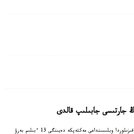
قىزىلوردا. KAZINFORM - بيىل قاڭتار ايىندا قىزىلوردا وبلىسىنداعى مەكتەپكە دەيىنگى 13 ءبىلىم بەرۋ