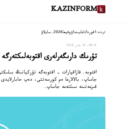
KAZINFORM
ترەند:
اقوردا
تاعايىنداۋ
وقيعا
2026-سايلاۋ
08:31, 18 مامىر 2018
تۇرىك دارىگەرلەرى اقتوبەلىكتەرگە
اقتوبە. قازاقپارات - اقتوبەگە تۇركيانىڭ بىلىكت
جاساپ، بالالارعا ەم كورسەتتى، دەپ حابارلايدى 
قىزمەتىنە سىلتەمە جاساپ.