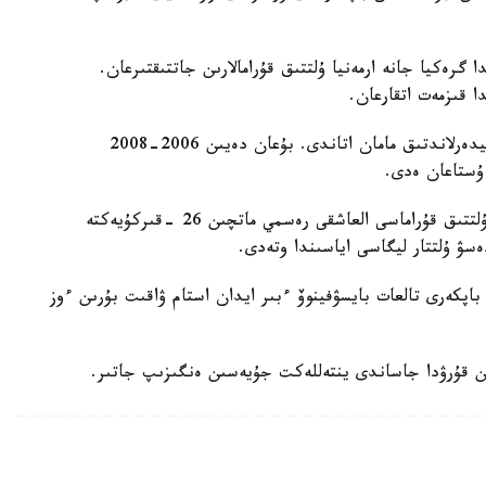
گرەكيا جانە ارمەنيا ۇلتتىق قۇرامالارىن جاتتىقتىرعان.
ا قىزمەت اتقارعان.
ول قازاقستان ۇلتتىق قۇراماسىن باسقارعان ەكىنشى نيدەرلاندتىق مامان اتاندى. بۇعان دەيىن 2006-2008
 ۇستاعان ەدى.
دجون ۆانت سحيپ جەتەكشىلىك ەتەتىن قازاقستان ۇلتتىق قۇراماسى العاشقى رەسمي ماتچىن 26 -قىركۇيەكتە
ەسۋ ۇلتتار ليگاسى اياسىندا وتەدى.
اپكەرى تالعات بايسۋفينوۆ ءبىر ايدان استام ۋاقىت بۇرىن ءوز
ن قۇرۋدا جاساندى ينتەللەكت جۇيەسىن ەنگىزىپ جاتىر.