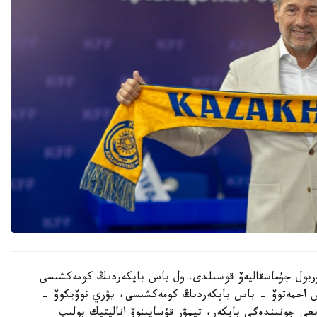
 نۇربول جۇماسقاليەۆ قوسىلدى. ول باس باپكەردىڭ كومەكشىسى
دوس احمەتوۆ - باس باپكەردىڭ كومەكشىسى، يۋري نوۆيكوۆ -
ىعى جونىندەگى باپكەر، تيمۋر قۇسايىنوۆ اناليتيك بولىپ