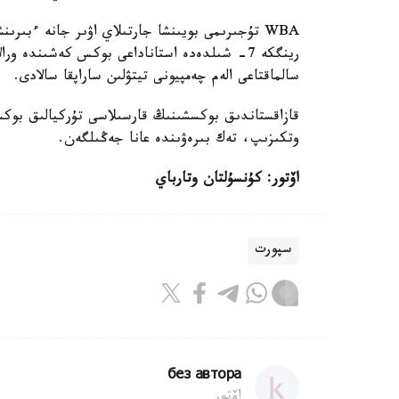
WBA تۇجىرىمى بويىنشا جارتىلاي اۋىر جانە ءبىر
سالماقتاعى الەم چەمپيونى تيتۋلىن ساراپقا سالادى.
وتكىزىپ، تەك بىرەۋىندە عانا جەڭىلگەن.
اۆتور: كۇنسۇلتان وتارباي
سپورت
без автора
اۆتور