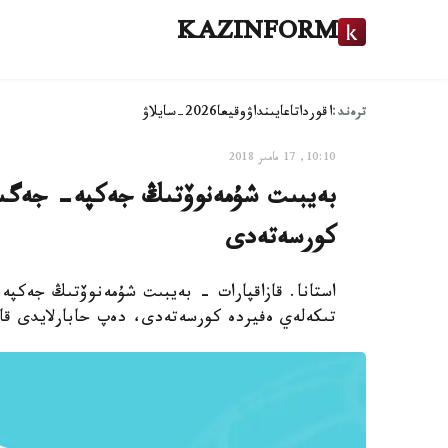
KAZINFORM
ترەند:
اقوردا
تاعايىنداۋ
وقيعا
2026-سايلاۋ
10:10, 17 مامىر 2018
بەيبىت شۇمەنوۆتىڭ جەكپە- جەگىن 
كورسەتەدى
تىكەلەي ەفيردە كورسەتەدى، دەپ حابارلايدى قازا