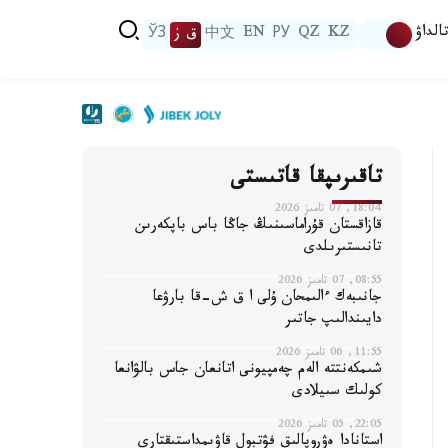
الداۋ
KZ
QZ
РУ
EN
中文
ق ز
ЎЗ
تاقىرىپقا قاتىستى
18:04, 07 تامىز 2026
قازاقستان قۇراماسىنىڭ جاڭا باس باپكەرىن
تانىستىرىلدى
08:55, 07 تامىز 2026
جانىبەك ءالىمحان ۇلى ا ق ش-قا بارۋعا
دايىندالىپ جاتىر
11:55, 06 تامىز 2026
شىمكەنتتە الەم چەمپيونى اتانعان جاس بالۋانعا
كولىك سىيلادى
22:05, 05 تامىز 2026
استانادا ەۋروپالىق فۋتبول قاۋىمداستىقتارى