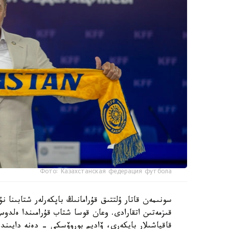
Фото: Казахстанская федерация футбола
سونىمەن قاتار ۇلتتىق قۇرامانىڭ باپكەرلەر شتابىنا
قىزمەتىن اتقارادى. وعان قوسا شتاب قۇرامىندا ەل
قاقپاشىلار باپكەرى، ۆاديم بوروۆسكي - دەنە دايىند