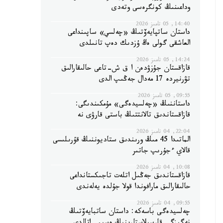
وداعىنىڭ كونگرەسى وتەدى
14:40, 05 تامىز 2026
داستان ساتپايەۆتىڭ «چەلسي» ساپىنداعى
العاشقى گولى ەڭ ۇزدىك دەپ تانىلدى
14:24, 05 تامىز 2026
قازاقستان جۇزۋدەن ا ق ش-تاعى حالىقارالىق
تۋرنيردە 17 مەدال جەڭىپ الدى
09:55, 05 تامىز 2026
داستاننىڭ «چەلسيدەگى» مۇمكىندىگى:
قازاقستاندىق تالانتتىڭ باستى قارۋى نە
22:04, 04 تامىز 2026
الماتىدا 45 مىڭ ورىندىق ستاديوننىڭ قۇرىلىسى
قالاي ءجۇرىپ جاتىر
10:08, 04 تامىز 2026
قازاقستاندىق جەڭىل اتلەت تاجىكستانداعى
حالىقارالىق مارافوندا قولا جۇلدە يەلەندى
09:55, 04 تامىز 2026
چەلسيدەگى باسەكە: داستان ساتبايەۆتىڭ