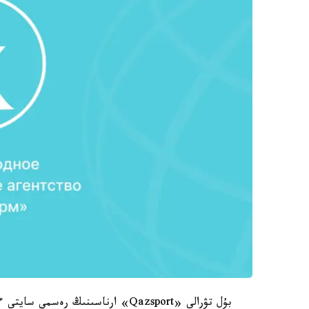
بۇل تۋرالى «Qazsport» ارناسىنىڭ رەسمي سايتى ءمالىم ەتتى.