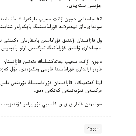
جۇمىس ىستەيدى.
62 جاستاعى دجون ۆانت سحيپ باپكەرلىك مانسابىندا 
سونداي-اق نيدەرلاند قۇراماسىنىڭ باپكەرلەر شتابىند
-جىلدارى ۇلتتىق قۇرامانىڭ تىزگىنىن ارنو پايپەرس
فارەر ارالدارى قۇراماسىنا قارسى وتكىزەدى. بۇل كەزد
ايتا كەتەيىك، قازاقستان قۇراماسىنىڭ بۇرىنعى باس ب
ەركىمەن قىزمەتىنەن كەتكەن ەدى.
سونىمەن قاتار ق ف ف كاسىبي تۋرنيرلەر كۇنتىزبەسى
سپورت