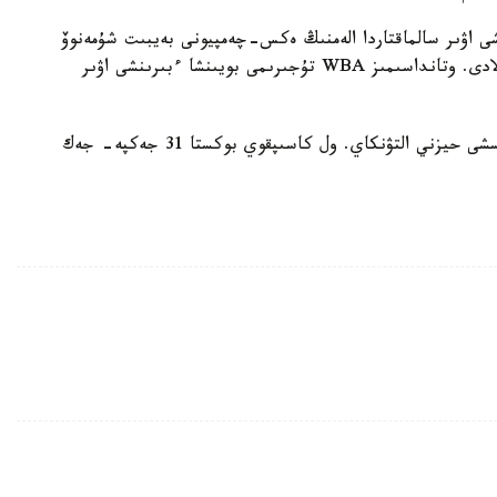
ىنشى اۋىر سالماقتاردا الەمنىڭ ەكس-چەمپيونى بەيبىت شۇمەنوۆ
رينگكە 7- شىلدەدە استاناداعى بوكس كەشىندە ورالادى. وتانداسىمىز WBA تۇجىرىمى بويىنشا ءبىرىنشى اۋىر
قازاقستاندىق بوكسشىنىڭ قارسىلاسى تۇركيالىق بوكسشى حيزني التۋنكاي. ول كاسىپقوي بوكستا 31 جەكپە- جەك