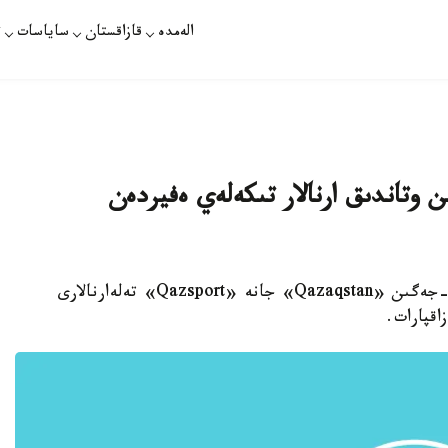
الەمدە
قازاقستان
ساياسات
ت
وتاندىق ارنالار تىكەلەي ەفيردەن
استانا. قازاقپارات - بەيبىت شۇمەنوۆتىڭ جەكپە-جەگىن «Qazaqstan» جانە «Qazsport» تەلەارنالارى
قپارات.