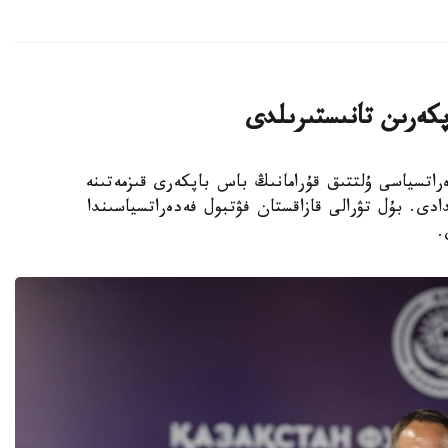
پكەرىن تانىستىرىلدى
 فۋتبول فەدەراتسياسى ۇلتتىق قۇرامانىڭ باس باپكەرى قىزمەتىنە
دى. بۇل تۋرالى قازاقستان فۋتبول فەدەراتسياسىندا
.