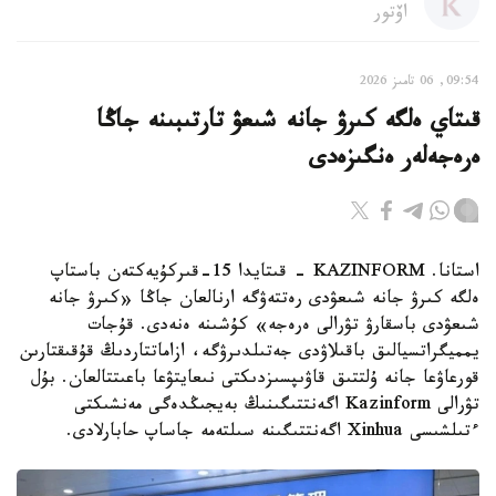
اۆتور
09:54, 06 تامىز 2026
قىتاي ەلگە كىرۋ جانە شىعۋ تارتىبىنە جاڭا
ەرەجەلەر ەنگىزەدى
استانا. KAZINFORM - قىتايدا 15-قىركۇيەكتەن باستاپ
ەلگە كىرۋ جانە شىعۋدى رەتتەۋگە ارنالعان جاڭا «كىرۋ جانە
شىعۋدى باسقارۋ تۋرالى ەرەجە» كۇشىنە ەنەدى. قۇجات
يمميگراتسيالىق باقىلاۋدى جەتىلدىرۋگە، ازاماتتاردىڭ قۇقىقتارىن
قورعاۋعا جانە ۇلتتىق قاۋىپسىزدىكتى نىعايتۋعا باعىتتالعان. بۇل
تۋرالى Kazinform اگەنتتىگىنىڭ بەيجىڭدەگى مەنشىكتى
ءتىلشىسى Xinhua اگەنتتىگىنە سىلتەمە جاساپ حابارلادى.