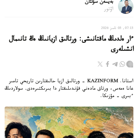
بەيسەن سۇلتان
اۆتور
07:15, 05 تامىز 2026
ءار ەلدىڭ ماقتانىشى: ورتالىق ازيانىڭ ەڭ تانىمال
انشىلەرى
استانا. KAZINFORM - ورتالىق ازيا حالىقتارىن تاريحي تامىر
عانا ەمەس، ورتاق مادەني قۇندىلىقتار دا بىرىكتىرەدى. سولاردىڭ
ءبىرى – مۋزىكا.