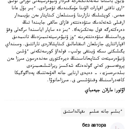
«بۇل باستاما شەتەلدىكتەرگە قىزدار ۋنيۆەرسيتەتى تۋرالى تولىق
ءارى ناقتى اقپارات الۋىنا مۇمكىندىك تۋعىزادى. ءبىر بۇل عانا
ەمەس. كوپشىلىك نازارىنا ۇسىنىلعان كىتاپتار مەن بۇيىمدار
ارقىلى شەتەلدىك ستۋدەنتتەر قازاق حالقى جايىندا تىڭ
دەرەكتەرگە قول جەتكىزبەك. ءبىز دە ساپار اياسىندا ىرگەلى وقۋ
ورداسىنىڭ ستۋدەنتتەرىنە ءوز ۋنيۆەرسيتەتىمىزدىڭ تانىمدىق
اقپاراتتارى جازىلعان انىقتامالىق كىتاپشالاردى تاراتتىق. وسىنداي
يگىلىكتى ىسكە ۇيىتقى بولىپ، قولداۋ كورسەتكەنى ءۇشىن
ۋنيۆەرسيتەت كىتاپحاناسىنىڭ ديرەكتورى حەندەرسون مىرزا مەن
پروفەسسور كەتي گولدەنگە شەكسىز ريزاشىلىعىمىزدى
بىلدىرەمىز»، - دەيدى ارنايى جانە الەۋمەتتىك پەداگوگيكا
كافەدراسىنىڭ وقىتۋشىسى ف. مىرزاحانوۆا.
اۆتور: مارلان جيەمباي
ءبىلىم جانە عىلىم
ىقپالداستىق
без автора