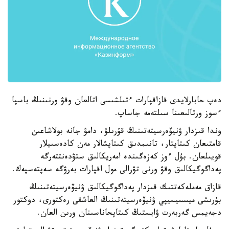
دەپ حابارلايدى قازاقپارات ءتىلشىسى اتالعان وقۋ ورنىنىڭ باسپا
ءسوز ورتالىعىنا سىلتەمە جاساپ.
وندا قىزدار ۋنيۆەرسيتەتىنىڭ قۇرىلۋ، دامۋ جانە بولاشاعىن
قامتىعان كىتاپتار، تانىمدىق كىتاپشالار مەن كادەسىيلار
قويىلعان. بۇل ءوز كەزەگىندە امەريكالىق ستۋدەنتتەرگە
پەداگوگيكالىق وقۋ ورنى تۋرالى مول اقپارات بەرۋگە سەپتەسپەك.
قازاق مەملەكەتتىك قىزدار پەداگوگيكالىق ۋنيۆەرسيتەتىنىڭ
بۇرىشى ميسسيسيپي ۋنيۆەرسيتەتىنىڭ العاشقى رەكتورى، دوكتور
دجەيمس گەربەرت ۋايستىڭ كىتاپحاناسىنان ورىن العان.