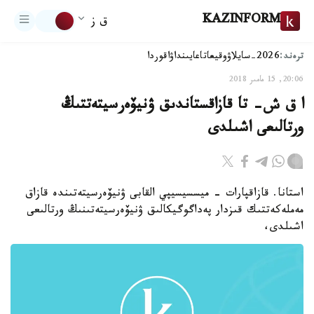
KAZINFORM
ق ز
ترەند:
2026-سايلاۋ
وقيعا
تاعايىنداۋ
اقوردا
20:06, 15 مامىر 2018
ا ق ش- تا قازاقستاندىق ۋنيۆەرسيتەتتىڭ
ورتالىعى اشىلدى
استانا. قازاقپارات - ميسسيسيپي القابى ۋنيۆەرسيتەتىندە قازاق
مەملەكەتتىك قىزدار پەداگوگيكالىق ۋنيۆەرسيتەتىنىڭ ورتالىعى
اشىلدى،