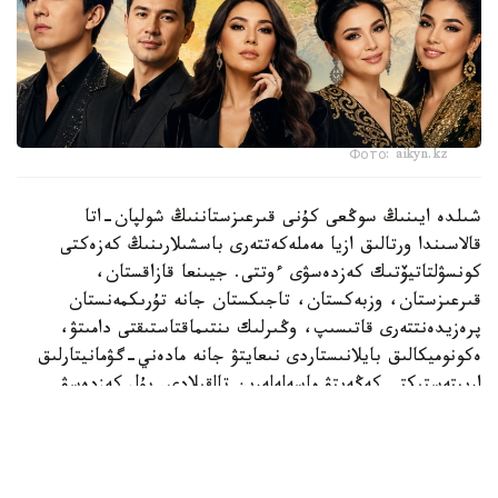
Фото: aikyn.kz
شىلدە ايىنىڭ سوڭعى كۇنى قىرعىزستاننىڭ شولپان-اتا
قالاسىندا ورتالىق ازيا مەملەكەتتەرى باسشىلارىنىڭ كەزەكتى
كونسۋلتاتيۆتىك كەزدەسۋى ءوتتى. جيىنعا قازاقستان،
قىرعىزستان، وزبەكستان، تاجىكستان جانە تۇرىكمەنستان
پرەزيدەنتتەرى قاتىسىپ، وڭىرلىك ىنتىماقتاستىقتى دامىتۋ،
ەكونوميكالىق بايلانىستاردى نىعايتۋ جانە مادەني-گۋمانيتارلىق
ارىپتەستىكتى كەڭەيتۋ ماسەلەلەرىن تالقىلادى. بۇل كەزدەسۋ
ورتالىق ازيا ەلدەرىنىڭ ءوزارا ىقپالداستىعى كۇن وتكەن سايىن
ارتىپ كەلە جاتقانىن تاعى ءبىر مارتە كورسەتتى.
وسىعان وراي ءوڭىردىڭ مادەني ومىرىنە دە نازار اۋدارۋدى ءجون