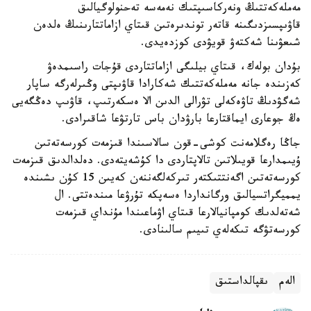
مەملەكەتتىڭ ونەركاسىپتىك نەمەسە تەحنولوگيالىق
قاۋىپسىزدىگىنە قاتەر توندىرەتىن قىتاي ازاماتتارىنىڭ ەلدەن
شىعۋىنا شەكتەۋ قويۋدى كوزدەيدى.
بۇدان بولەك، قىتاي بيلىگى ازاماتتاردى قۇجات راسىمدەۋ
كەزىندە جانە مەملەكەتتىك شەكارادا قاۋىپتى وڭىرلەرگە ساپار
شەگۋدىڭ تاۋەكەلى تۋرالى الدىن الا ەسكەرتىپ، قاۋىپ دەڭگەيى
ەڭ جوعارى ايماقتارعا بارۋدان باس تارتۋعا شاقىرادى.
جاڭا رەگلامەنت كوشى-قون سالاسىندا قىزمەت كورسەتەتىن
ۇيىمدارعا قويىلاتىن تالاپتاردى دا كۇشەيتەدى. دەلدالدىق قىزمەت
كورسەتەتىن اگەنتتىكتەر تىركەلگەننەن كەيىن 15 كۇن ىشىندە
يمميگراتسيالىق ورگانداردا ەسەپكە تۇرۋعا مىندەتتى. ال
شەتەلدىك كومپانيالارعا قىتاي اۋماعىندا مۇنداي قىزمەت
كورسەتۋگە تىكەلەي تىيىم سالىنادى.
الەم
ىقپالداستىق