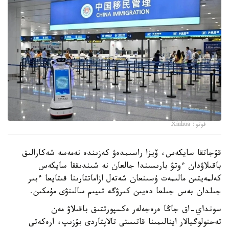
فوتو: Xinhua
قۇجاتقا سايكەس، ۆيزا راسىمدەۋ كەزىندە نەمەسە شەكارالىق
باقىلاۋدان ءوتۋ بارىسىندا جالعان نە شىندىققا سايكەس
كەلمەيتىن مالىمەت ۇسىنعان شەتەل ازاماتتارىنا قىتايعا ءبىر
جىلدان بەس جىلعا دەيىن كىرۋگە تىيىم سالىنۋى مۇمكىن.
سونداي-اق جاڭا ەرەجەلەر ەكسپورتتىق باقىلاۋ مەن
تەحنولوگيالار اينالىمىنا قاتىستى تالاپتاردى بۇزىپ، ارەكەتى