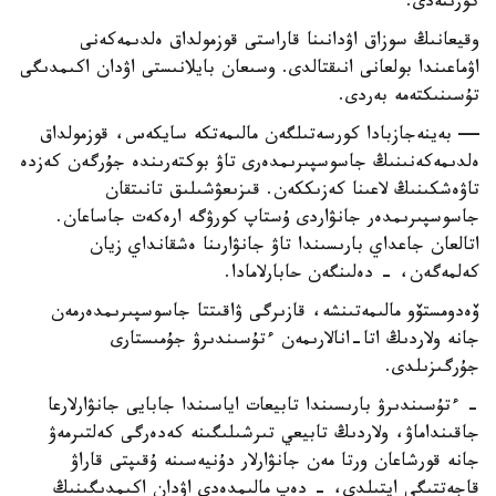
كورىنەدى.
وقيعانىڭ سوزاق اۋدانىنا قاراستى قوزمولداق ەلدىمەكەنى
اۋماعىندا بولعانى انىقتالدى. وسىعان بايلانىستى اۋدان اكىمدىگى
تۇسىنىكتەمە بەردى.
— بەينەجازبادا كورسەتىلگەن مالىمەتكە سايكەس، قوزمولداق
ەلدىمەكەنىنىڭ جاسوسپىرىمدەرى تاۋ بوكتەرىندە جۇرگەن كەزدە
تاۋەشكىنىڭ لاعىنا كەزىككەن. قىزىعۋشىلىق تانىتقان
جاسوسپىرىمدەر جانۋاردى ۇستاپ كورۋگە ارەكەت جاساعان.
اتالعان جاعداي بارىسىندا تاۋ جانۋارىنا ەشقانداي زيان
كەلمەگەن، - دەلىنگەن حابارلامادا.
ۆەدومستۆو مالىمەتىنشە، قازىرگى ۋاقىتتا جاسوسپىرىمدەرمەن
جانە ولاردىڭ اتا-انالارىمەن ءتۇسىندىرۋ جۇمىستارى
جۇرگىزىلدى.
- ءتۇسىندىرۋ بارىسىندا تابيعات اياسىندا جابايى جانۋارلارعا
جاقىنداماۋ، ولاردىڭ تابيعي تىرشىلىگىنە كەدەرگى كەلتىرمەۋ
جانە قورشاعان ورتا مەن جانۋارلار دۇنيەسىنە ۇقىپتى قاراۋ
قاجەتتىگى ايتىلدى، - دەپ مالىمدەدى اۋدان اكىمدىگىنىڭ