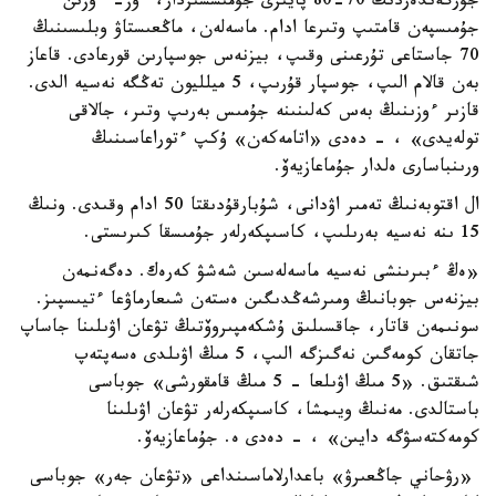
جۇرگەندەردىڭ 70-80 پايىزى جۇمىسسىزدار، ءوز- ءوزىن
جۇمىسپەن قامتىپ وتىرعا ادام. ماسەلەن، ماڭعىستاۋ وبلىسىنىڭ
70 جاستاعى تۇرعىنى وقىپ، بيزنەس جوسپارىن قورعادى. قاعاز
بەن قالام الىپ، جوسپار قۇرىپ، 5 ميلليون تەڭگە نەسيە الدى.
قازىر ءوزىنىڭ بەس كەلىنىنە جۇمىس بەرىپ وتىر، جالاقى
تولەيدى» ، - دەدى «اتامەكەن» ۇكپ ءتوراعاسىنىڭ
ورىنباسارى ەلدار جۇماعازيەۆ.
ال اقتوبەنىڭ تەمىر اۋدانى، شۇبارقۇدىقتا 50 ادام وقىدى. ونىڭ
15 ىنە نەسيە بەرىلىپ، كاسىپكەرلەر جۇمىسقا كىرىستى.
«ەڭ ءبىرىنشى نەسيە ماسەلەسىن شەشۋ كەرەك. دەگەنمەن
بيزنەس جوبانىڭ ومىرشەڭدىگىن ەستەن شىعارماۋعا ءتيىسپىز.
سونىمەن قاتار، جاقسىلىق ۇشكەمپىروۆتىڭ تۋعان اۋىلىنا جاساپ
جاتقان كومەگىن نەگىزگە الىپ، 5 مىڭ اۋىلدى ەسەپتەپ
شىقتىق. «5 مىڭ اۋىلعا - 5 مىڭ قامقورشى» جوباسى
باستالدى. مەنىڭ ويىمشا، كاسىپكەرلەر تۋعان اۋىلىنا
كومەكتەسۋگە دايىن» ، - دەدى ە. جۇماعازيەۆ.
«رۋحاني جاڭعىرۋ» باعدارلاماسىنداعى «تۋعان جەر» جوباسى