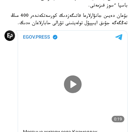
باسپا ءسوز قىزمەتى.
بۇعان دەيىن جانۋارلارعا قاتىگەزدىك كورسەتكەندەر 400 مىڭ
تەڭگەگە جۋىق ايىپپۇل تولەيتىنى تۋرالى حابارلاعان ەدىك.