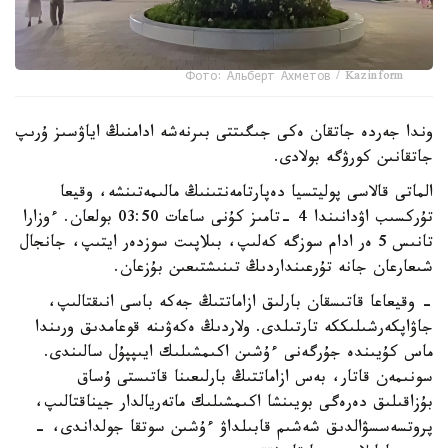
Фото: Альберт Ахметов / Kazinform
وندا جەردە جاتقان ەكى جىگىتتى بىرنەشە ادامنىڭ اياۋسىز ۇرىپ
جاتقانىن كورۋگە بولادى.
الماتى قالاسى پوليتسيا دەپارتامەنتىنىڭ مالىمەتىنشە، وقيعا
تۇركسىب اۋدانىندا 4 -تامىز كۇنى ساعات 03:50 بولعان. ءوزارا
تانىس 5 ەر ادام سوزگە كەلىپ، بىلاپىت سوزدەر ايتىپ، جانجال
شىعارعان جانە تۇرعىنداردىڭ تىنىشتىعىن بۇزعان.
- وقيعاعا قاتىسقان بارلىق ازاماتتىڭ جەكە باسى انىقتالىپ،
جاۋاپكەرشىلىككە تارتىلدى. ولاردىڭ ەكەۋىنە قوعامدىق ورىندا
ماس كۇيىندە جۇرگەنى ءۇشىن اكىمشىلىك ايىپپۇل سالىندى.
سونىمەن قاتار، بەس ازاماتتىڭ بارلىعىنا قاتىستى ۇساق
بۇزاقىلىق دەرەگى بويىنشا اكىمشىلىك ماتەريالدار جيناقتالىپ،
پروتسەسسۋالدىق شەشىم قابىلداۋ ءۇشىن سوتقا جولداندى، -