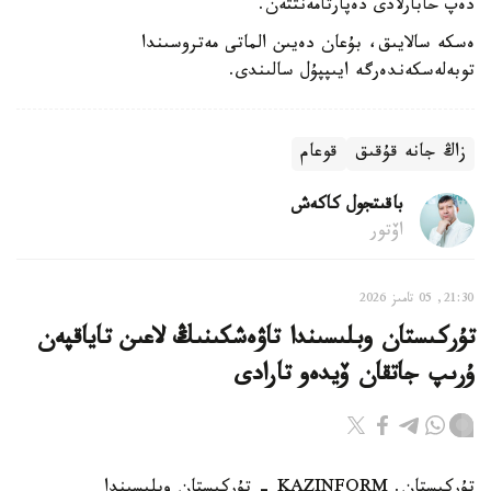
دەپ حابارلادى دەپارتامەنتتەن.
ەسكە سالايىق، بۇعان دەيىن الماتى مەتروسىندا
توبەلەسكەندەرگە ايىپپۇل سالىندى.
زاڭ جانە قۇقىق
قوعام
باقىتجول كاكەش
اۆتور
21:30, 05 تامىز 2026
تۇركىستان وبلىسىندا تاۋەشكىنىڭ لاعىن تاياقپەن
ۇرىپ جاتقان ۆيدەو تارادى
تۇركىستان. KAZINFORM - تۇركىستان وبلىسىندا