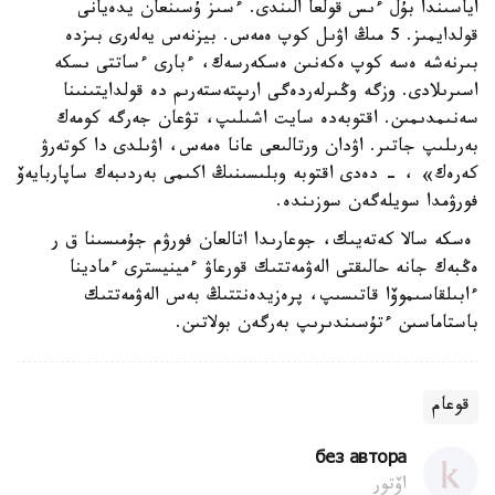
اياسىندا بۇل ءىس قولعا الىندى. ءسىز ۇسىنعان يدەيانى
قولدايمىز. 5 مىڭ اۋىل كوپ ەمەس. بيزنەس يەلەرى بىزدە
بىرنەشە ەسە كوپ ەكەنىن ەسكەرسەك، ءبارى ءساتتى ىسكە
اسىرىلادى. وزگە وڭىرلەردەگى ارىپتەستەرىم دە قولدايتىنىنا
سەنىمدىمىن. اقتوبەدە سايت اشىلىپ، تۋعان جەرگە كومەك
بەرىلىپ جاتىر. اۋدان ورتالىعى عانا ەمەس، اۋىلدى دا كوتەرۋ
كەرەك» ، - دەدى اقتوبە وبلىسىنىڭ اكىمى بەردىبەك ساپاربايەۆ
فورۋمدا سويلەگەن سوزىندە.
ەسكە سالا كەتەيىك، جوعارىدا اتالعان فورۋم جۇمىسىنا ق ر
ەڭبەك جانە حالىقتى الەۋمەتتىك قورعاۋ ءمينيسترى ءمادينا
ءابىلقاسىموۆا قاتىسىپ، پرەزيدەنتتىڭ بەس الەۋمەتتىك
باستاماسىن ءتۇسىندىرىپ بەرگەن بولاتىن.
قوعام
без автора
اۆتور