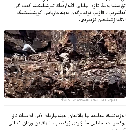
تۇرعىنداردىڭ تاۋدا جابايى اڭداردىڭ تىرشىلىگىنە كەدەرگى
كەلتىرىپ، قاۋىپ توندىرگەن بەينەجازباسى كوپشىلىكتىڭ
الاڭداۋشىلىعىن تۋدىردى.
Фото: видеодан алынғын скрин
الەۋمەتتىك جەلىدە جاريالانعان بەينەجازبادا ەكى ادامنىڭ تاۋ
بوكتەرىندە جابايى جانۋاردى ۇركىتىپ، تاياقپەن ۇرعان ءساتى