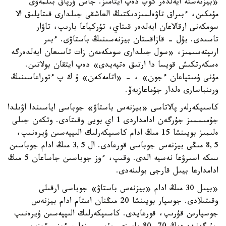
«بيزنەستە ايەلدەر كوپ دەپ ايتامىز. جاس ۇرپاق بىلمەۋى
مۇمكىن، ءبىراق تاۋەلسىزدىكتىڭ العاشقى جىلدارى قىتايلىق الا
سومكەنى ارقالاعان ايەلدەر قىتاي، تۇركياعا بارىپ، تاۋار
تاسىدى. بۇل - قازاقستان بيزنەسىنىڭ باستاۋى. ءبىر
ارىپتەسىمىز، «سول جىلدارى سومكەمەن زات تاسىعان ايەلدەرگە
ەسكەرتكىش قويسا دا ارتىق ەتپەيدى» دەپ ايتقان بولاتىن.
مۇنى ۇمىتپاعان ءجون» ، - «اتامەكەن» ۇ ك پ ءتوراعاسىنىڭ
ورىنباسارى ەلدار جۇماعازيەۆ.
كاسىپكەرلەر پالاتاسى «بيزنەس باستاۋ» جوباسى اياسىندا اۋىلدا
جۇمىسسىز جۇرگەن ادامداردى 1 اي بويى وقىتادى. وتكەن جىلى
ەلىمىز بويىنشا 15 مىڭ ادام كاسىپكەرلىك الىپپەسىن ۇيرەنىپ،
8,5 مىڭى بيزنەس جوباسى قورعادى. ال 3,5 مىڭ ادام جوباسىن
ىسكە اسىرۋعا نەسيە الدى. وقىپ، ءوز جوباسىن جاساعان 5 مىڭ
ادامدارعا بيىل قارجى بولىنەدى.
«بيىل 30 مىڭ ادام «بيزنەس باستاۋ» جوباسى ارقىلى
وقىتىلادى. جوسپار بويىنشا 20 مىڭنان استام ادام بيزنەس
جوسپارىن قۇرىپ، قورعايدى. كاسىپكەرلىك الىپپەسىن ۇيرەنىپ