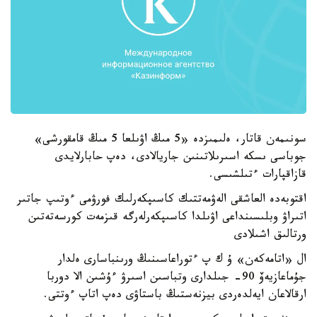
سونىمەن قاتار، ەلىمىزدە «5 مىڭ اۋىلعا 5 مىڭ قامقورشى»
جوباسى ىسكە اسىرىلاتىنىن جاريالادى، دەپ حابارلايدى
قازاقپارات ءتىلشىسى.
اقتوبەدە العاشقى الەۋمەتتىك كاسىپكەرلىك فورۋمى ءوتىپ جاتىر
اتىراۋ وبلىسىنداعى اۋىلدا كاسىپكەرلەرگە قىزمەت كورسەتەتىن
ورتالىق اشىلادى
ال «اتامەكەن» ۇ ك پ ءتوراعاسىنىڭ ورىنباسارى ەلدار
جۇماعازيەۆ 90- جىلدارى وتباسىن اسىرۋ ءۇشىن الا دوربا
ارقالاعان ايەلدەردى بيزنەستىڭ باستاۋى دەپ اتاپ ءوتتى.