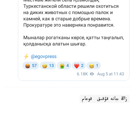
زاڭ جانە قۇقىق
قوعام
باقىتجول كاكەش
اۆتور