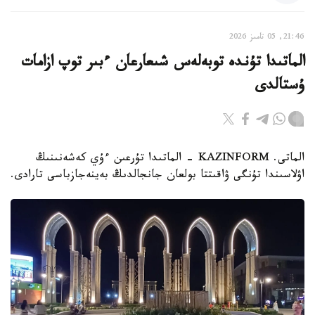
21:46, 05 تامىز 2026
الماتىدا تۇندە توبەلەس شىعارعان ءبىر توپ ازامات
ۇستالدى
الماتى. KAZINFORM - الماتىدا تۇرعىن ءۇي كەشەنىنىڭ
اۋلاسىندا تۇنگى ۋاقىتتا بولعان جانجالدىڭ بەينەجازباسى تارادى.