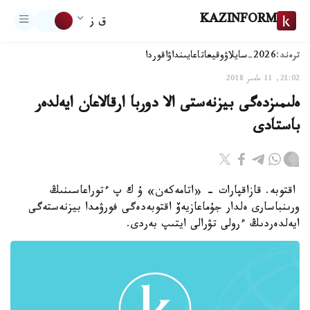
KAZINFORM
ق ز
ترەند:
2026-سايلاۋ
وقيعا
تاعايىنداۋ
اقوردا
21:02, 11 مامىر 2018
ەلىمىزدەگى بيزنەستى الا دوربا ارقالاعان ايەلدەر
باستادى
اقتوبە. قازاقپارات - «اتامەكەن» ۇ ك پ ءتوراعاسىنىڭ
ورىنباسارى ەلدار جۇماعازيەۆ اقتوبەدەگى فورۋمدا بيزنەستەگى
ايەلدەردىڭ ءرولى تۋرالى ايتىپ بەردى.