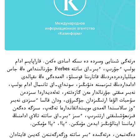
ەرتەگى شىنايى ومىردە دە ىسكە اسادى ەكەن. قاراپايىم ادام
بولىپ ءجۇرىپ، ءبىر-اق ساتتە Forbes جۋرنالىنداعى ەڭ جاس
ميللياردەردەردىڭ قاتارىنا قوسىلۋ، الەمدەگى ەڭ ىقپالدى
ادامداردىڭ تىزىمىنە ەنۋىڭىز، سونداي-اق تانىمال ادام بولىپ،
نەبىر مىقتى جۋرنالدار مەن گازەتتەر، تەلەديداردا سىزدەن
سۇحبات الۋعا ارتىڭىزدان جۇگىرۋى، ودان قالسا ءسىزدى نەبىر
ءوز سالاسىندا الەمدى مويىنداتقاندارعا تەڭەپ، سىزگە دەگەن
قىزىعۋشىلىقتى ارتتىرىپ، ءسىز ءبىر-اق ساتتە تالاي ادامنىڭ
ارمانىنا اينالۋىڭىز ابدەن مۇمكىن. ءياا، ءياا مۇمكىن.
دەگەنمەن، ەرتەگىدە ءبىر ساتتە وزگەرگەننەن كەيىن قايتادان