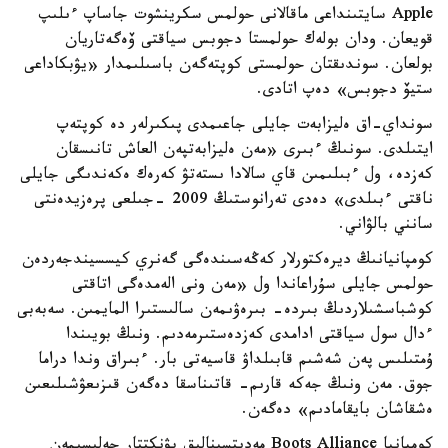
Apple سايتىنداعى ماقالانى حولمس سكرينشوت جاساپ ءىلىپ
قويعان. ودان بولەك حولمستا دجوبس سياقتى ۆەگەتاريان
بولعان. سوندىقتان حولمستى كوپتەگەن باسىلىمدار «يۋبكاداعى
ستيۆ دجوبس» دەپ اتادى.
سونداي-اق ەليزابەت جايلى جاعىمدى پىكىرلەر دە كوپتەپ
ايتىلدى. سونىڭ ءبىرى «مەن ەليزابەتپەن العاش تانىسقان
كەزدە، ول ءبىلىمىن قاي سالادا ىستەتۋ كەرەك ەكەندىگى جايلى
ناقتى ءبىلدى» دەدى تەرانوستىڭ 2009 -جىلعى پرەزيدەنتى
سانني بالۋاني.
كومپانيانىڭ ديرەكتورلار كەڭەسىندەگى گەنري كيسسيندجەردەن
حولمس جايلى سۇراعاندا ول «مەن ونى الەمدەگى اتاقتى
كوشباسشىلاردىڭ بىردە- بىرەۋىمەن سالىستىرا المايمىن. سەبەبى
ءدال سول سياقتى ادامدى كەزدەستىرمەدىم. ونىڭ بويىندا
ۇمتىلىس پەن شەشىم قابىلداۋ قاسيەتى بار. ءبىراق وندا دراما
جوق. مەن ونىڭ جەكە قارىم- قاتىناسقا دەگەن قىزىعۋشىلىعىن
ەشقاشان بايقامادىم» دەگەن.
كومپانيا Boots Alliance مەديتسينالىق پۋنكتتار جەلىسىمەن