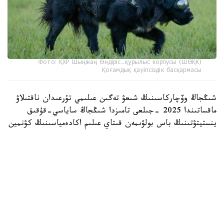
Фото: ҚХР Шыңжаң Өндіріс-құрылыс корпусы (ШӨҚК)
Қоғамдық қауіпсіздік басқармасы
شىڭجاڭ وۆچاركاسىنىڭ شىعۋ تەگىن عىلىمي تۇرعىدان ناقتىلاۋ
ماقساتىندا 2025 -جىلعى تامىزدا شىڭجاڭ ساياسي-قۇقىق
ينستيتۋتىنىڭ باس بولۋىمەن قىتاي عىلىم اكادەمياسىنىڭ كۋنمين
زوولوگيا ينستيتۋتى جانە شوقك قىزمەتتىك يتتەر ورتالىعى
بىرلەسىپ، «شىڭجاڭ وۆچاركاسىنىڭ تۇقىمدىق تازالىعىن ساقتاۋ
جانە ولاردى قىزمەتتىك يت رەتىندە ىرىكتەۋدىڭ نەگىزگى
تەحنولوگيالارىن ازىرلەۋ مەن قولدانۋ» جوباسىن ىسكە قوسقان
بولاتىن.
جۋىردا اتالعان جوبا اياسىندا جۇرگىزىلگەن نەگىزگى گەنومدىق
زەرتتەۋدىڭ ناتيجەلەرى جاريالاندى. ميلليونداعان مۋتاتسيا