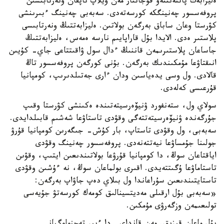
ەليزابەت پاتتەنتتەۋ قۇجاتتار مەن ويلاپ تاپقان ونەرتابىسىن
پروفەسسور چەنينگكە كورسەتەدى. سەبەبى چەنينگ ءبىرىنشى
كۋرستا وعان ساباق بەرگەن بولاتىن. ەليزابەتتىڭ ونەرتابىسى
پلاستىر ەدى. الايدا بۇل قاراپايىم نارسە ەمەس، ەليزابەتتىڭ
جاساعان پلاستىرىمەن قاننىڭ ءدال سول ۋاقىتتاعى جاي- كۇيىن
انىقتاۋعا مۇمكىندىك بەرگەن. بۇنى كورگەن پروفەسسور تاڭ
قالادى. ول وسى يدەياسىن ودان ءارى جەتىلدىرىپ، كومپانيا
قۇرعىسى كەلەدى.
سولاي ول، ستەنفورد ۋنيۆەرسيتەتىندە ەكىنشى كۋرستا وقىپ
جۇرگەندە ۋنيۆەرسيتەتتەگى وقۋدى تاستاۋعا شەشىم قابىلدايدى.
سەبەبى، ول وقۋدى تاستاپ، بار كۇش- جىگەرىن كومپانيا قۇرۋ
جولىنا جۇمساۋعا نيەتتەنەدى. پروفەسسور چەنينگ وقۋدى
اياقتاعان سوڭ، دا كومپانيا قۇرۋعا بولاتىندىعىن ايتىپ، وقۋىن
تاستاماۋعا ۇگىتتەيدى. اقىرى بولماعان سوڭ، نە ءۇشىن وقۋدى
تاستايتىندىعىن سۇراعاندا ول بىلاي دەپ جاۋاپ بەرگەن:
«سەبەبى بۇل ارقىلى مەديتسينالىق كومەك كورسەتۋ جۇيەسى
تولىعىمەن وزگەرۋى مۇمكىن.