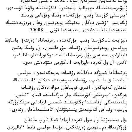
يواننا مەكتەبىن بىتىرگەن سوڭ، 2002 -جىلى ستەنفورد
ۋنيۆەرسيتەتىنىڭ حيميالىق ينجەنەريا فاكۋلتەتىنە وقۋعا تۇسەدى.
ءبىرىنشى كۋرستا وقىپ جۇرگەندە ونىڭ وقۋداعى ۇزدىك
ۇلگەرىمى ءۇشىن دەكان چەنينگ روبەرتسون وعان پرەزيدەنتتىك
ستيپەنديا تاعايىندايدى. ستيپەنديا قۇنى - $3000.
ەليزابەت 1-كۋرستا وقىپ جۇرگەندە، زەرتحانادا زەرتتەۋ جاساۋعا
پروفەسور روبەرتسوننان رۇقسات سۇراعانمەن، ول ونىڭ بەتىن
قايتارادى. سەبەبى بۇل زەرتحاناعا تەك دوكتورانتتار عانا كىرە
الاتىن. ال ول كەزدە ەليزابەت 1-كۋرس ستۋدەنتى ەدى.
زەرتحاناعا كىرۋگە دەكانات رۇقسات بەرمەگەنمەن، حولمس
تاباندىلىق تانىتىپ، رۇقسات بەرمەيىنشە دەكان كابينەتىنىڭ
الدىنان كەتپەگەن. اقىرى قويماعان سوڭ دەكان رۇقسات
بەرگەن. ءبىرىنشى كۋرستىڭ جاز مەزگىلىندە قىتاي ءتىلىن
بىلەتىندىگى ارقاسىندا وڭتۇستىك شىعىس ازياداعى سينگاپۋرگە
بارىپ، ونداعى گەنومدىق ينستيتۋتتان تاعىلىمدامادان وتەدى.
بۇل ينستيتۋتتا ول سول كەزدە ازيادا كەڭ تاراپ جاتقان
اۋرۋلاردىڭ ەم-دومىن زەرتتەگەن. مۇندا حولمس قانعا ءاناليزدى