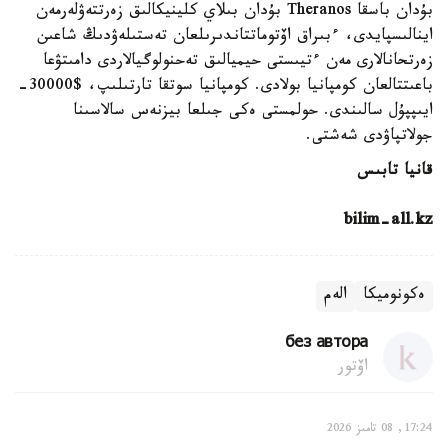
بۇدان باسقا Theranos بۇدان بىلاي كلينيكالىق زەرتتەۋلەرمەن
اينالىسپايدى، ءبىراق اۆتوماتتاندىرىلعان تەستىلەۋدىڭ شاعىن
زەرتحانالارى مەن ءتيىستى حيميالىق تەحنولوگيالاردى دامىتۋعا
باعىتتالعان كومپانيا بولادى. كومپانيا سوتقا تارتىلىپ، $30000-
ايىپپۇل سالىندى. حولمستى ەكى جىلعا بيزنەس سالاسىنا
جولاتپاۋدى شەشتى.
قانيا تابىس
bilim-all.kz
ەكونوميكا
الەم
без автора
اۆتور
17:24, 08 تامىز 2026