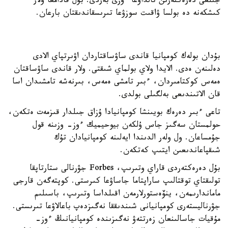
جىلعى دەرەكتەرىن تالداۋعا ءوزى بەردى. بۇل قادامعا ولار
كىشكەنە دە بولسا ۋاقىت سوزۋعا تىرىسقاندىقتان بارعان.
بۇدان بولەك كومپانيا قاندى ساۋساقتاردان اۋىرتپاي الادى
دەلىنەن ەدى. الايدا ولاي بولماي شىقتى. ولار قاندى ساۋساقتان
ەمەس كوكتامىردان، ءبىر تامشى ەمەس، بىرنەشە تامشىدان اسا
قان الاتىندىعى بەلگىلى بولدى.
تاعى ءبىر دەرەك بويىنشا كومپانيادا ۇزاق جىلدار قىزمەت ەتكەن،
حولمستان سەگىز جاس ۇلكەن بيوحيميك ءوز- وزىنە قول
جۇمساعان. ول ولەر الدىندا ايەلىنە كومپانيادان تۇك
شىقپاعاندىعىن ايتىپ كەتكەن.
بۇل دەرەكتەردى قاراي وتىرىپ، Forbes جۋرنالى ستارتاپقا
تولىقتاي توقتالىپ ساراپتاما جاساۋعا كىرستى. كوپتەگەن قارجى
ماماندارىمەن، ينۆەستورلارمەن اقىلداسا وتىرىپ، باسىلىم
جۋرناليستەرى كومپانيانى شىندىققا نەگىزدەپ باعالاۋعا تىرىستى.
مۇقيات جاسالىنعان زەرتتەۋ نەگىزىندە كومپانيانىڭ ءوز-