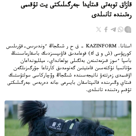
قازاق توبەتى قىتايدا جەرگىلىكتى يت تۇقىمى
رەتىندە تانىلدى
استانا. KAZINFORM – ق ح ر شىڭجاڭ ءوندىرىس-قۇرىلىس
كورپۋسى (ش و ق ك) قوعامدىق قاۋىپسىزدىك باسقارماسىنىڭ
باسپا ءسوز قىزمەتىنەن بەلگىلى بولعانداي، ميلليونداعان
مۋتاتسيا نۇكتەسىن قامتيتىن گەنومدىق كارتاعا جۇرگىزىلگەن
اۋقىمدى زەرتتەۋ ناتيجەسىندە شىڭجاڭ وۆچاركاسى سولتۇستىك
قىتاي وڭىرىندە قالىپتاسقان بايىرعى جانە دەربەس جەرگىلىكتى
تۇقىم رەتىندە تانىلدى.