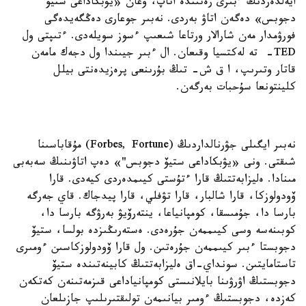
ايەلدەردىڭ ءبىرى رەتىندە اتاپ، وعان «يۋبكاداعى ستيۆ
دجوبس» دەگەن اتاۋ بەردى. نەبىر جوعارى دەڭگەيدەگى
فورۋمدار مەن شارالار ورتاعا شىعىپ ءسوز سويلەدى. ءتىپتى ول
TED- تە لەكتسيا وقىعان. ال ءبىر جيىندا ول دجەك مامەن
قاتار وتىرىپ، ا ق ش- تىڭ بۇرىنعى پرەزيدەنتى بيلل
كلينتونعا سۇحبات بەرگەن.
نەبىر ايگىلى جۋرنالداردىڭ (Forbes, Fortune) مۇقاباسىنا
شىقتى. ونى «يۋبكاداعى ستيۆ دجوبس"» دەپ اتاۋىنىڭ سەبەبى
مىنادا. ەليزابەتتىڭ قارا ءتۇستى كيىمدەردى كيەدى. قارا
ۆودولوزكا، قارا شالبار، قارا تۋفلي، قارا پيدجاك. قاي جەرگە
بارسا دا، جۇمىسقا، كومپانياعا، ينتەرۆيۋ بەرۋگە بارسا دا،
كوبىنەسە وسى كيىممەن جۇرەدى. ەستەرىڭىزدە بولسا، ستيۆ
دجوبستا ءبىر كيىممەن جۇرەتىن. ول قارا ۆودولوزكاسىن ءومىرى
تاستامايتىن. سونداي-اق ەليزابەتتىڭ كابينەتىندە ستيۆ
دجوبستىڭ اۋرۋىنا بايلانىستى كومپانياداعى قىزمەتىنەن كەتكەن
كەزدە، دجوبستىڭ ءومىر بيانىمەن تولىقتىرىلىپ جازىلعان