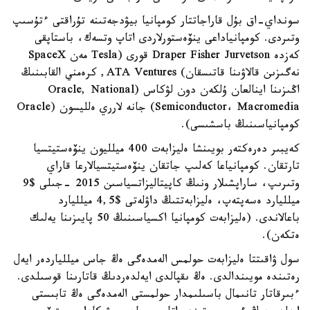
سونداي-اق بۇل قاراجاتتار كومپانيا بيۋدجەتىنە تۇراقتى ءتۇسىپ
وتىردى. كومپانياداعى ينۆەستورلاردى اتاپ وتسەك، باستاپقى
كەزدە Draper Fisher Jurvetson قورى (Tesla مەن SpaceX
نەگىزىن قالاۋىنا قاتىسقان) ATA Ventures, كرەمني القابىنىڭ
اڭىزىنا اينالعان ۇلكەن دون لۋكاس (Oracle, National
Semiconductor، Macromedia) جانە لارري ەلليسون (Oracle
كومپانياسىنىڭ باسشىسى).
كەيبىر دەرەكتەر بويىنشا ەليزابەت 400 ميلليون ينۆەستيتسيا
تارتقان. كومپانياعا كەلىپ جاتقان ينۆەستيتسيالارعا قاراي
وتىرىپ، ساراپشىلار ونىڭ كاپيتاليزاتسياسىن 2015 -جىلى $9
ميلليارد ەسەپتەپ، ەليزابەتتىڭ داۋلەتى $4,5 ميلليارد
باعالاندى. (ەليزابەت كومپانيا اكسياسىنىڭ 50 پايىزىنا يەلىك
ەتكەن).
سول ۋاقىتتا ەليزابەت حولمس الەمدەگى ەڭ جاس ميللياردەر ايەل
رەتىندە مويىندالدى. ەڭ ىقپالدى ايەلدەردىڭ قاتارىنا قوسىلدى.
ءبىرقاتار تانىمال باسىلىمدار حولمستى الەمدەگى ەڭ تابىستى