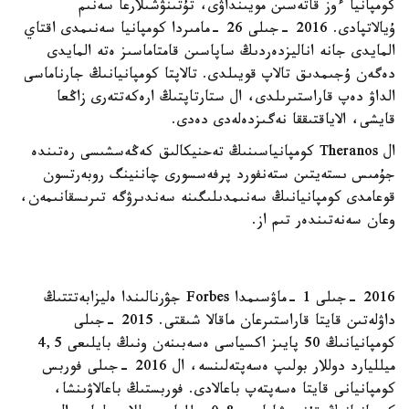
كومپانيا ءوز قاتەسىن مويىنداۋى، تۇتىنۋشىلارعا سەنىم
ۇيالاتپادى. 2016 -جىلى 26 -مامىردا كومپانيا سەنىمدى اقتاي
المايدى جانە اناليزدەردىڭ ساپاسىن قامتاماسىز ەتە المايدى
دەگەن ۇجىمدىق تالاپ قويىلدى. تالاپتا كومپانيانىڭ جارناماسى
الداۋ دەپ قاراستىرىلدى، ال ستارتاپتىڭ ارەكەتتەرى زاڭعا
قايشى، الاياقتىققا نەگىزدەلەدى دەدى.
ال Theranos كومپانياسىنىڭ تەحنيكالىق كەڭەسشىسى رەتىندە
جۇمىس ىستەيتىن ستەنفورد پرفەسسورى چاننينگ روبەرتسون
قوعامدى كومپانيانىڭ سەنىمدىلىگىنە سەندىرۋگە تىرىسقانىمەن،
وعان سەنەتىندەر تىم از.
2016 -جىلى 1 -ماۋسىمدا Forbes جۋرنالىندا ەليزابەتتتىڭ
داۋلەتىن قايتا قاراستىرعان ماقالا شىقتى. 2015 -جىلى
كومپانيانىڭ 50 پايىز اكسياسى ەسەبىنەن ونىڭ بايلىعى 4,5
ميلليارد دوللار بولىپ ەسەپتەلىنسە، ال 2016 -جىلى فوربس
كومپانيانى قايتا ەسەپتەپ باعالادى. فوربستىڭ باعالاۋىنشا،