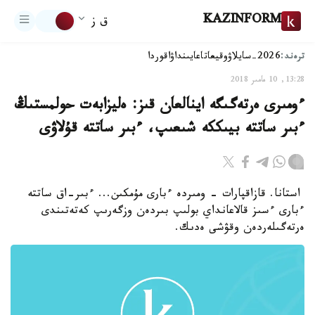
KAZINFORM
ق ز
ترەند:
2026-سايلاۋ
وقيعا
تاعايىنداۋ
اقوردا
13:28, 10 مامىر 2018
ءومىرى ەرتەگىگە اينالعان قىز: ەليزابەت حولمستىڭ
ءبىر ساتتە بيىككە شىعىپ، ءبىر ساتتە قۇلاۋى
استانا. قازاقپارات - ومىردە ءبارى مۇمكىن... ءبىر-اق ساتتە
ءبارى ءسىز قالاعانداي بولىپ بىردەن وزگەرىپ كەتەتىندى
ەرتەگىلەردەن وقۋشى ەدىك.