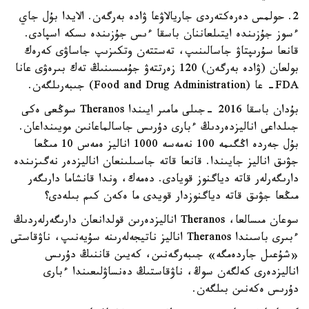
2. حولمس دەرەكتەردى جاريالاۋعا ۋادە بەرگەن. الايدا بۇل جاي
ءسوز جۇزىندە ايتىلعاننان باسقا ءىس جۇزىندە ىسكە اسپادى.
قانعا سۇرىپتاۋ جاسالىنىپ، تەستتەن وتكىزىپ جاساۋى كەرەك
بولعان (ۋادە بەرگەن) 120 زەرتتەۋ جۇمىسىنىڭ تەك بىرەۋى عانا
FDA- عا (Food and Drug Administration) جىبەرىلگەن.
بۇدان باسقا 2016 -جىلى مامىر ايىندا Theranos سوڭعى ەكى
جىلداعى اناليزدەردىڭ ءبارى دۇرىس جاسالماعانىن مويىنداعان.
بۇل جەردە اڭگىمە 100 نەمەسە 1000 اناليز ەمەس 10 مىڭعا
جۋىق اناليز جايىندا. قانعا قاتە جاسىلىنعان اناليزدەر نەگىزىندە
دارىگەرلەر قاتە دياگنوز قويادى. دەمەك، وندا قانشاما دارىگەر
مىڭعا جۋىق قاتە دياگنوزدار قويدى ما ەكەن كىم بىلەدى؟
سوعان مىسالعا، Theranos اناليزدەرىن قولدانعان دارىگەرلەردىڭ
ءبىرى باسىندا Theranos اناليز ناتيجەلەرىنە سۇيەنىپ، ناۋقاستى
«شۇعىل جاردەمگە» جىبەرگەنىن، كەيىن قاننىڭ دۇرىس
اناليزدەرى كەلگەن سوڭ، ناۋقاستىڭ دەنساۋلىعىندا ءبارى
دۇرىس ەكەنىن بىلگەن.