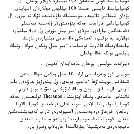
كومپانيانىڭ قۇنى شامامەن 0,8 ميلليارد دوللار بولعان. ال
كومپانيانىڭ تابىسى جىلىنا 100 ميلليون دوللاردان اسپايدى.
بۇدان شىعاتىن ناتيجە، حولمستىڭ داۋلەتىندە تۇك تە جوق، ال
كومپانياداعى قاراجات جەكە ينۆەستورلار ۇلەسىنە تيەسىلى
ەكەندىگىن جازادى. سولاي ءبىر جىل بۇرىن ول 4,5 ميلليارد
دوللارعا يە بولىپ، الەمدەگى ەڭ جاس ميللياردەر نازىك
جاندىلاردىڭ قاتارىنا قوسىلسا، ءبىر جىل وتكەن سوڭ، ونىڭ
بايلىعى نولگە تەڭ بولعان.
ەليزابەت حولمس. بولعان جاعدايدان كەيىن...
حولمس ءوز ونەرتابىسى ارادا 10 جىل وتكەن سوڭ ىستەن
شىققانىن مويىنداۋعا ءماجبۇر بولدى. ول ينتەرۆيۋ بەرۋدەن باس
تارتتى. ال ب ا ق- پەن ونىڭ ادۆوكاتى دەۆيد بويز قارىم-
قاتىناس جاسادى. ونىڭ ايتۋىنشا، Theranos تولىعىمەن جەكە
كومپانيا بولىپ تابىلادى. سوندىقتان قوعامدىق كومپانيالارعا
ارنالعان قورعاۋ ەرەجەسىمەن اكسيونەرلەر تاراپ كەتپەيتىندىگىن
ايتقان. كومپانيانىڭ جوسپارىندا زەرتتەۋ جاساپ، شىققان
ناتيجەلەردى مەديتسينا جۋرنالىندا جاريالاپ وتىرۋ بار.