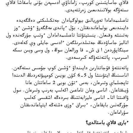
قالاي جاسايتىنىن كورىپ، زاماناۋي ادىسپەن بۇنى باسقاشا قالاي
ىستەۋگە بولاتىندىعىن زەرتتەيدى.
تاعىلىمدامادا تەوريالىق بيولوگيادان جەتكىلىكتى دەڭگەيدە
دايىندىعى بولماعاندىقتان، بۇل ءپاندى مەڭگەرۋ ءۇشىن ءوز
بەتىنشە وقىعان. ينستيتۋتتا تاعىلىمدامادان ءوتىپ جۇرگەندە ول
اناليز جاساۋدىڭ جەتىلدىرىلگەن ءادىسى جايلى وي كەلەدى.
سينگاپۋردەن ا ق ش- قا ورالعان سوڭ، ول وسى ويىن ىسكە
اسىرىپ، پاتتەنتەۋگە كىرىسەدى.
پاتەنتتەۋ قۇجاتتارىن دايىنداۋ ءۇشىن كوپ جۇمىس ىستەگەن.
اناسىنىڭ ايتۋىنشا ول 5-6 كۇن بويىن كومپيۋتەردىڭ الدىندا
تاپجىلماي وتىرعان، بەس ءتۇن بويى 2 ساعاتتان عانا
ۇيىقتاعان. اناسى وعان تاماعىن اكەلىپ بەرىپ وتىرعان. سول
ۋاقىتتا اتا- اناسى ەليزابەتتىڭ بىردەڭە اشقىسى كەلىپ
جۇرگەنىن بايقاعان، ءبىراق ءوزى ەشتەڭە ايتپاعاندىقتان
سۇراماعان.
ءبارى قالاي باستالدى؟