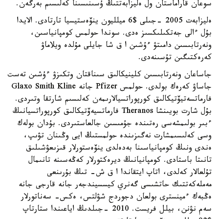
سوعان قاراماستان ول ەليزابەتتىڭ ۇسىنىسىنا كەلىسىم بەرگەن.
ەليزابەت 2005 -جىلى $6 ميلليون ينۆەستيسيا تارتادى. الايدا
بۇل ءالى جەتكىلىكسىز ەدى. سوندا حولمس كومپانياسىن،
ونەرتابىسىن دامىتۋ ءۇشىن ا ق شا جايلى مۇلدە ويلاماۋ
كەرەكتىگىن تۇسىنەدى.
جاساعان ونەرتابىسىن كلينيكالىق سىناقتان وتكىزۋ ءۇشىن تەست
جاساۋ كەرەك بولدى. حولمس Pfizer جانە Glaxo Smith Kline
فارماتسەتيۆتيكالىق كورپوراتسيالارىمەن كەلىسىم شارتقا وتىردى.
بۇل شارت بويىنشا Theranos فارماتسيەۆتيكالىق كورپوراتسيانىڭ
ءبىر بولىمشەسى رەتىندە جۇمىسىن جالعاستىردى. بۇدان بولەك
وسى كەلىسىمشارت نەگىزىندە حولمستىڭ ايى وڭىنان تۋىپ،
ەندى ونىڭ كومپانياسىنا بەدەلدى ينۆەستورلار قىزىعۋشىلىق
تانىتا باستادى. كومپانيانىڭ ديرەكتورلار كەڭەسىنە تانىمال
تۇلعالار كەلدى، اتاپ ايتقاندا ا ق ش- تىڭ بۇرىنعى
مەملەكەتتىك حاتشىسى گەنري كيسسيندجەر جانە قارجى جانە
ەڭبەك ءمينسترى بولعان دجوردج شۋلتس، ەكس- سەناتورلار
سەم نۋنن، بيلل فريست. 2010 -جىلدىڭ اياعىندا ستارتاپ