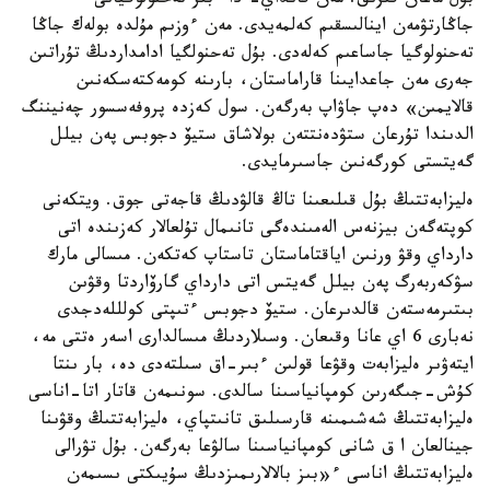
بۇل ماعان قىزىق. مەن قانداي- دا ءبىر تەحنولوگيانى
جاڭارتۋمەن اينالىسقىم كەلمەيدى. مەن ءوزىم مۇلدە بولەك جاڭا
تەحنولوگيا جاساعىم كەلەدى. بۇل تەحنولگيا ادامداردىڭ تۇراتىن
جەرى مەن جاعدايىنا قاراماستان، بارىنە كومەكتەسكەنىن
قالايمىن» دەپ جاۋاپ بەرگەن. سول كەزدە پروفەسسور چەنيننگ
الدىندا تۇرعان ستۋدەنتتەن بولاشاق ستيۆ دجوبس پەن بيلل
گەيتستى كورگەنىن جاسىرمايدى.
ەليزابەتتىڭ بۇل قىلىعىنا تاڭ قالۋدىڭ قاجەتى جوق. ويتكەنى
كوپتەگەن بيزنەس الەمىندەگى تانىمال تۇلعالار كەزىندە اتى
دارداي وقۋ ورنىن اياقتاماستان تاستاپ كەتكەن. مىسالى مارك
سۋكەربەرگ پەن بيلل گەيتس اتى دارداي گارۆاردتا وقۋىن
بىتىرمەستەن قالدىرعان. ستيۆ دجوبس ءتىپتى كولللەدجدى
نەبارى 6 اي عانا وقىعان. وسىلاردىڭ مىسالدارى اسەر ەتتى مە،
ايتەۋىر ەليزابەت وقۋعا قولىن ءبىر-اق سىلتەدى دە، بار ىنتا
كۇش-جىگەرىن كومپانياسىنا سالدى. سونىمەن قاتار اتا-اناسى
ەليزابەتتىڭ شەشىمىنە قارسىلىق تانىتپاي، ەليزابەتتىڭ وقۋىنا
جينالعان ا ق شانى كومپانياسىنا سالۋعا بەرگەن. بۇل تۋرالى
ەليزابەتتىڭ اناسى ء«بىز بالالارىمىزدىڭ سۇيىكتى ىسىمەن