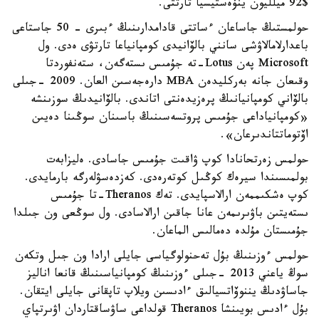
$92 ميلليون ينۆەستيسيا تارتتى.
حولمستىڭ جاساعان ءساتتى قادامدارىنىڭ ءبىرى - 50 جاستاعى
باعدارلامالاۋشى سانني بالۆانيدى كومپانياعا تارتۋى ەدى. ول
Microsoft پەن Lotus-تە جۇمىس ىستەگەن، ستەنفوردتا
وقىعان جانە بەركليدەن MBA دارەجەسىن العان. 2009 -جىلى
بالۆاني كومپانيانىڭ پرەزيدەنتى اتاندى. بالۆانيدىڭ سوزىنشە
«كومپانياداعى جۇمىس پروتسەسىنىڭ باسىنان سوڭىنا دەيىن
اۆتوماتتاندىرعان».
حولمس زەرتحانادا كوپ ۋاقىت جۇمىس جاسادى. ەليزابەت
بولمىسىندا سيرەك كوڭىل كوتەرەدى. كەزدەسۋلەرگە بارمايدى.
كوپ ەشكىممەن ارالاسپايدى. تەك Theranos-تا جۇمىس
ىستەيتىن باۋىرىمەن عانا جاقىن ارالاسادى. ول سوڭعى ون جىلدا
جۇمىستان مۇلدە دەمالىس الماعان.
حولمس ءوزىنىڭ بۇل تەحنولوگياسى جايلى ارادا ون جىل وتكەن
سوڭ ياعني 2013 -جىلى ءوزىنىڭ كومپانياسىنىڭ قانعا اناليز
جاساۋدىڭ يننوۆاتسيالىق ءادىسىن ويلاپ تاپقانى جايلى ايتقان.
بۇل ءادىس بويىنشا Theranos قولداعى ساۋساقتاردان اۋىرتپاي