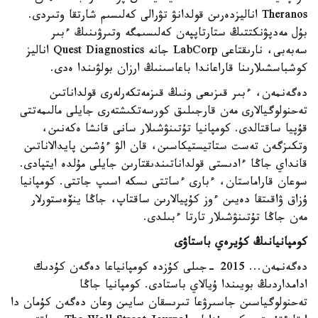
Theranos اناليزدەرىن قولدانۋ تۋرالى كەلىسىم شارتقا وتىردى.
بۇل مەدپۋنكتتىڭ ستارتاپپەن كەلىسىمگە وتىرۋىنىڭ ءبىر
سەبەبى، نارىقتاعى LabCorp جانە Quest Diagnostics اناليز
كوشباسشىلارىنا قاراعاندا باعاسىنىڭ ارزان بولۋىندا ەدى.
دەگەنمەن، ءبىر قىزىعى ونىڭ قىزمەتكەرلەرى قولداناتىن
تەحنولوگيالارى مەن قارجىلىق كورسەتكىشتەرى جايلى مالىمەتتى
قۇپيا ساقتالدى. كومپانيا تۇتىنۋشىلار سانى قانشا ەكەنىن،
وتكىزگەن تەست ستاتيستيكاسىن، قان الۋ ءۇشىن پايدالاناتىن
قانداي جاڭا ءادىستى قولداناتىندىقتارىن جايلى مۇلدە ايتپادى.
سوعان قاراماستان، ءبارى ءساتتى ىسكە اسىپ جاتتى. كومپانيا
ۇزاق ۋاقىتقا دەيىن ءوز كۇپيالارىن ساقتاپ، جاڭا ينۆەستورلار
مەن جاڭا تۇتىنۋشىلار تارتا ءبىلدى.
كومپانيانىڭ كۇيرەي باستاۋى
دەگەنمەن... 2015 -جىلى كۇزدە كومپانياعا دەگەن كۇدىك
ادامداردىڭ بويىندا ۇيالاي باستادى. كومپانيا جاڭا
تەحنولوگياسىن جاسىرۋعا تىرىسقان سايىن وعان دەگەن كۇمان دا