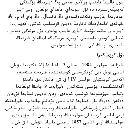
سول قالىپقا قايتىپ ورالادى ەمەس پە؟ ءبىزدىڭ بۇگىنگى
كەيىپكەرىمىزدە دە تۋرا سونداي جاعداي بولعان. ونى ءبىز
جوعارىدا جازىپ وتكەندەگىدەي ەڭ تانىمال، ەڭ باي ادام، ەڭ
ىقپالدى ادامداردىڭ قاتارىنا دەيىن قوسىلىپ كەتتى. كەيىن...
ءبىر-اق ساتتە بۇنىڭ ءبارى عايىپ بولدى. بۇل ەرتەگى ەمەس،
شىنايى ءومىر. باستىسى ءومىرى ەرتەگىگە اينالعان قىزدىڭ
تاعدىرى. ونىڭ اتى - ەليزابەت حولمس.
بۇل ءوزى كىم؟
ەليزابەت حولمس 1984 -جىلى 3 -اقپاندا ۆاشينگتوندا تۋعان.
اناسى نوەل ەنن كونگرەسس كوميتەتىندە قىزمەت ىستەسە،
اكەسى كريستيان حولمس IV ا ق ش حالىقارالىق دامىتۋ
اگەنتتىگىندە جۇمىس ىستەگەن. ەليزابەت 9 جاسقا تولعاندا
وتباسى حيۋستونعا كوشىپ كەلەدى. وعان دەيىن قىتايدا تۇرعان
دەگەن دەرەك بار. قىتايدا اتا-اناسى مۇعالىم جالداپ، ەليزابەتكە
قىتاي ءتىلىن ۇيرەتكەن. ەليزابەتتىڭ ومىرىنە ەلەۋلى اسەر ەتكەن
ارعى اتاسى كريستيان حولمستىڭ ومىربايانىمەن تانىسۋى ەدى.
حولمستىڭ ارعى اتاسى 1857 -جىلى دانيادا تۋعان. ا ق ش-