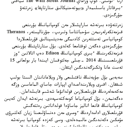
ارتا ءتۇستى. كوپ ۇزاماي The Wall Streat Journal سياقتى
ءبىرقاتار باسىلىمدار «بيوتەحنيكالىق ستارتاپقا» زەرتتەۋ
جۇرگىزدى.
زەرتتەۋدە بىرنەشە ساراپشىلار مەن كومپانيانىڭ بۇرىنعى
قىزمەتكەرلەرىمەن سۇحباتتاسا وتىرىپ، جۋرناليستەر، Theranos
كومپانياسى تەستتەرىن كادىمگى مەديتسينالىق قۇرىلعىلاردا
جۇرگىزەدى دەگەن توقتامعا كەلدى. بۇل ستارتاپتىڭ بۇرىنعى
قىزمەتكەرىنىڭ ءبىرى كومپانيانىڭ Edison دەپ اتالاتىن ءوز
قۇرىلعىسىنىڭ 2014 -جىلى جەلتوقسان ايىندا بار بولعانى 15
تەست عانا وتكىزگەندىگىن ايتقان.
سەبەبى بۇل جۇيەنىڭ ناقتىلىعى ولار ويلاعاناننان الىستا بولىپ
شىققان. اقىرى ويلارىنداعىداي اپپارات جاساي الماعاسىن وزگە
مەكەمەلەردىڭ قۇرىلعىلارىن قولدانۋعا شەشىم قابىلداعان.
دەگەنمەن، بۇل كومپانياعا كومەكتەسپەدى. بىرنەشە ايدان كەيىن
كومپانيانىڭ قانعا اناليز جاساۋدا قولداناتىن رەتتەگىش
قۇرىلعىلارى ادامداردىڭ ءومىرى مەن دەنساۋلىعىنا زيان كەلتىرۋى
مۇمكىن ەكەندىگىن مالىمدەلدى. وسى كەزدە كومپانيا بىرنەشە