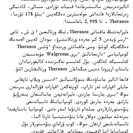
كومپانيالارى جاۋلاپ العان. ولاردىڭ اناليزدەرى Theranos
اناليزدەرىمەن سالىستىرعاندا قىمبات تۇرادى. مىسالى، كادىمگى
زەرتحانالاردا قانداعى حولەسترين دەڭگەيىن ءبىلۋ $17 تۇرسا،
Theranos - تا $2,99 باعاسىندا.
ەليزابەتتىڭ ماقساتى Theranos-تىڭ ورتالىعىن ا ق ش- تاعى
ءاربىر ۇيدەن 5 كم جەردە ورنالاستىرۋ، سودان كەيىن الەمدىك
دەڭگەيگە كوشۋ. وسى ماقساتتى ورىنداۋ ءۇشىن Theranos
كومپانياسى ءدارىحانالىق ءىرى Walgreens جۇيەسىمەن
كەلىسىمگە كەلگەن. بۇل كەلىسىم نەگىزىندە كاليفورنيادان
باستاپ اريزونا دەيىن مىڭداعان Theranos ورتالىقتارىن اشۋ.
قانعا اناليز جاساۋدىڭ يننوۆاتسيالىق ءادىسىن ويلاپ تاپقانى
جايلى اقپارات تەز تاراپ، كوپتەگەن اقپارات قۇرالدارى بىرىنەن
سوڭ ءبىرى جارىسا جازدى. ەليزابەتپەن جاسالىنعان ينتەرۆيۋ
بارلىق جەردە جارىق كوردى. كومپانيانىڭ تانىمالدىعى
ينۆەستورتارلاردى جىلدام تارتۋعا اسەر ەتتى. كومپانيا باستاپقىدا
بىرنەشە ميلليون دوللار عانا ينۆەستيتسيا تارتا السا،
تانىمالدىلىعى ارتقان سوڭ، كوپ ۇزاماي ينۆەستورلار بۇل
كومپانياعا اسا اۋقىمدى سوماداعى قاراجاتتى قۇيدى.