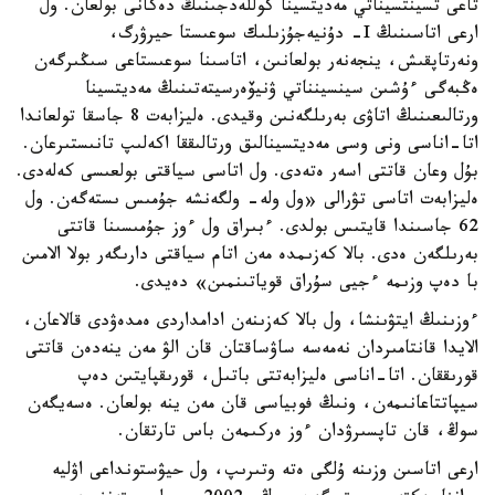
تاعى تسينتسيناتي مەديتسينا كوللەدجىنىڭ دەكانى بولعان. ول
ارعى اتاسىنىڭ I- دۇنيەجۇزىلىك سوعىستا حيرۋرگ،
ونەرتاپقىش، ينجەنەر بولعانىن، اتاسىنا سوعىستاعى سىڭىرگەن
ەڭبەگى ءۇشىن سينسينناتي ۋنيۆەرسيتەتىنىڭ مەديتسينا
ورتالىعىنىڭ اتاۋى بەرىلگەنىن وقيدى. ەليزابەت 8 جاسقا تولعاندا
اتا-اناسى ونى وسى مەديتسينالىق ورتالىققا اكەلىپ تانىستىرعان.
بۇل وعان قاتتى اسەر ەتەدى. ول اتاسى سياقتى بولعىسى كەلەدى.
ەليزابەت اتاسى تۋرالى «ول ولە- ولگەنشە جۇمىس ىستەگەن. ول
62 جاسىندا قايتىس بولدى. ءبىراق ول ءوز جۇمىسىنا قاتتى
بەرىلگەن ەدى. بالا كەزىمدە مەن اتام سياقتى دارىگەر بولا الامىن
با دەپ وزىمە ءجيى سۇراق قوياتىنمىن» دەيدى.
ءوزىنىڭ ايتۋىنشا، ول بالا كەزىنەن ادامداردى ەمدەۋدى قالاعان،
الايدا قانتامىردان نەمەسە ساۋساقتان قان الۋ مەن ينەدەن قاتتى
قورىققان. اتا-اناسى ەليزابەتتى باتىل، قورىقپايتىن دەپ
سيپاتتاعانىمەن، ونىڭ فوبياسى قان مەن ينە بولعان. ەسەيگەن
سوڭ، قان تاپسىرۋدان ءوز ەركىمەن باس تارتقان.
ارعى اتاسىن وزىنە ۇلگى ەتە وتىرىپ، ول حيۋستونداعى اۋليە