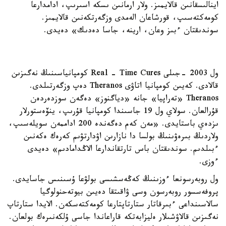
اينالىسقانىن قالايمىز. ولار ارمانىن ىسكە اسىرىپ، ادامدارعا
كومەكتەسىپ، قورشاعان الەمدى وزگەرتكەنىن قالايمىز.
سوندىقتان ءبىز وعان، ارينە، جاسا دەدىك» دەيدى.
ول 2003 -جىلى Real - Time Cures كومپانياسىنىڭ نەگىزىن
قالادى. كەيىن كومپانيا اتاۋى Theranos دەپ وزگەرتىلدى.
Theranos «تەراپيا» جانە «دياگنوز» دەگەن سوزدەردەن
قۇرالعان. سولاي ول 19 جاسىندا كومپانيا قۇرىپ، ينۆەستورلار
ىزدەي باستايدى. «مەن كەم دەگەندە 200 اداممەن سويلەسىپ،
ولاردىڭ بىرەۋىنىڭ بولسا دا نازارىن اۋدارتۋىم كەرەك ەكەنىن
ءبىلدىم. سوندىقتان باس تارتقاندارعا الاڭدامادىم» دەيدى
ءوزى.
ول روبەرسونعا ءوزىنىڭ كەڭەسشىسى بولۋعا ۇسىنىس جاسايدى.
پروفەسسور روبەرسون وسى ۋاقىتقا دەيىن بيوتەحنولوگيا
سالاسىنداعى ءبىرقاتار ستارتاپتارعا كومەكتەسكەن. الايدا ستارتاپ
نەگىزىن قالاۋشىلار ەليزابەتكە قاراعاندا جاسى ۇلكەنىرەك بولعان.