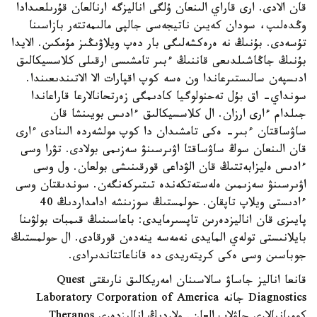
قان الادى. ارى قاراي الىنعان ۇلگى اناليزگە ارنالعان قۇرىلعىدادا
وڭدەلىپ، سودان كەيىن ناتيجەسى جالپى مالىمەتتەر بازاسىنا
تۇسەدى. بۇنىڭ نە ەرەكشەلىگى بار دەپ ويلاۋىڭىز مۇمكىن. الايدا
بۇنىڭ جاڭاشىلدىعى قاننىڭ ءبىر تامشىسى ارقىلى كلاسسيكالىق
ادىسپەن سالىستىرعاندا ون ەسە كوپ اقپارات الا الاتىندىعىندا.
سونداي- اق بۇل تەحنولوگيا كادىمگى زەرتحانالارعا قاراعاندا
جىلدام ءارى ارزان. ال كلاسسيكالىق ءادىس بويىنشا قان
ساۋساقتان ءبىر- ەكى تامشىدان دا كوپ مولشەردە الىنادى ءارى
قان الىنعان سوڭ ساۋساقتا اۋىرسىنۋ سەزىمى بولادى. تۋرا وسى
ءادىس ەليزابەتتىڭ قان الۋداعى قورقىنىشى بولعان. ول وسى
اۋىرسىنۋ سەزىمىن ەلەستەتكەندە تىتىركەنگەن. سوندىقتان وسى
ءادىستى ويلاپ تاپقان. حولمستىڭ سوزىنشە ادامداردىڭ 40
پايىزى قان اناليزدەرىن تاپسىرمايدى: باعاسىنىڭ قىمبات بولۋىنا
بايلانىستى تولەي المايدى نەمەسە ينەدەن قورقادى. ال حولمستىڭ
جوباسىن وسى ەكى كريتەريدى دە قاناعاتتاندىرادى.
قانعا اناليز جاساۋ سالاسىنان امەريكالىق نارىقتى Quest
Diagnostics جانە Laboratory Corporation of America