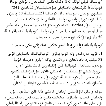
ءوزىنىڭ قۇنى نولگە تەڭ ەكەندىگىن انىقتالعان. بۇدان بولەك
كومپانياعا تارتىلعان باستاپقى ينۆەستيتسيالار شامامەن $724
ميلليون بولعان. سونداي-اق كومپانيا اكتسياسىنىڭ 50 پايىزى
عانا ينۆەستورلار ۇلەسى بولسا، قالعانى ەليزابەتكە تيەسىلى
بولعان. بۇل Forbes- تىڭ كورسەتۋىنشە، «الەمدەگى ەڭ جاس
ميللياردەر ايەلدىڭ» بايلىعى ءنول بولسا، كومپانيا اكتسيالارىنىڭ
50 پايىزى تۇككە تۇرعىسىزدىعىن بىلدىرەدى.
كومپانيانىڭ قۇلدىراۋىنا اسەر ەتكەن نەگىزگى ەكى سەبەپ:
1. قۇپيا دەرەكتەر وتە كوپ بولۋى. كومپانيانىڭ باستاپقى قۇنى
$9 ميلليارد باعالانعان دەرەكتەن وزگە ءبارى دەرلىك قۇپيا
بولدى. مىسالعا، كومپانيا قان ۇلگىلەرىن قانشالىقتى ءدال
سۇرىپتايتىنى تۇسىنىكسىز. تەستتى قالاي جۇرگىزەتىندىكتەرى
انىق ەمەس. ال كومپانيانىڭ ءوزى بۇل جايىندا قانعا اناليز
جاساۋدىڭ ءداستۇرلى ءادىسىنىڭ بالاماسىن تاپقانىن ايتقان.
سونداي-اق ناۋقاستان ازداعان تامشى عانا قان الىنادى، بۇل
ونداعان تەست جاساۋعا جەتەتىندىگىن مالىمدەگەن. دەگەنمەن،
بۇل جاي عانا ءسوز كۇيىندە، ال قاعاز قۇجاتتارمەن راستالماعان.