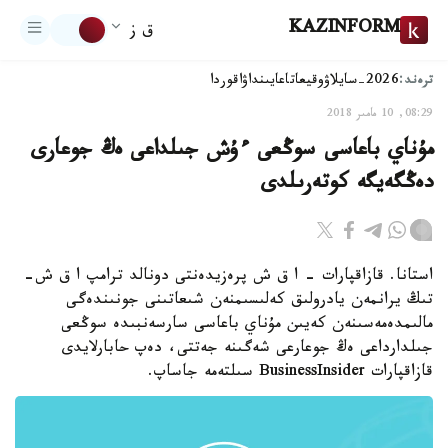
KAZINFORM
ق ز
ترەند:
2026-سايلاۋ
وقيعا
تاعايىنداۋ
اقوردا
08:29, 10 مامىر 2018
مۇناي باعاسى سوڭعى ءۇش جىلداعى ەڭ جوعارى
دەڭگەيگە كوتەرىلدى
استانا. قازاقپارات - ا ق ش پرەزيدەنتى دونالد ترامپ ا ق ش-
تىڭ يرانمەن يادرولىق كەلىسىمنەن شىعاتىنى جونىندەگى
مالىمدەمەسىنەن كەيىن مۇناي باعاسى سارسەنبىدە سوڭعى
جىلدارداعى ەڭ جوعارعى شەگىنە جەتتى، دەپ حابارلايدى
قازاقپارات BusinessInsider سىلتەمە جاساپ.