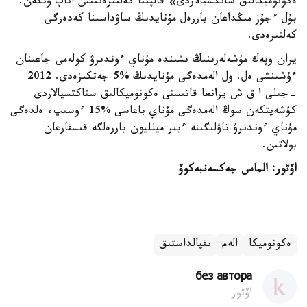
ەكونوميكالىق سانكسيالاردى» قالپىنا كەلتىرەتىنىن اتاپ وتكەن.
بۇل ءجۇز مىڭداعان باررەل مۇنايدىڭ ساۋداسىنا كەدەرگى
كەلتىرەدى.
يران وپەك مۇشەلەرىنىڭ ىشىندە مۇناي ءوندىرۋ كولەمى جاعىنان
ءۇشىنشى ەل. ول الەمدەگى مۇنايدىڭ %5 جەتكىزەدى. 2012
-جىلى ا ق ش يرانعا قاتىستى ەكونوميكالىق سناكتسيالاردى
كۇشەيتكەن سوڭ الەمدەگى مۇناي باعاسى %15 ءوسىپ، ەلدەگى
مۇناي ءوندىرۋ تاۋلىگىنە ءبىر ميلليون باررەلگە قىسقارعان
بولاتىن.
اۆتور: الماس جەكسەنبەكوۆ
ەكونوميكا
الەم
ىقپالداستىق
без автора
اۆتور