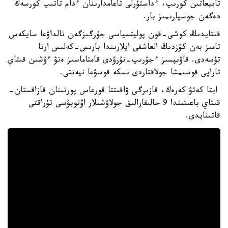
تابيعاتىن كورىپ، ءداستۇرلى تاعامدارىنان ءدام تاتىپ كورسەك
دەگەن جوسپارىمىز بار.
قىتايدىڭ كوشى-قون پوليتسياسى جۇرگىزگەن تالداۋعا سايكەس
تامىز بەن كۇزدىڭ العاشقى ايلارىندا بارىس-كەلىس ارتا
تۇسەدى. قاۋىپسىز ءجۇرىپ-تۇرۋدى قامتاماسىز ەتۋ ءۇشىن قىتاي
تاراپى قوسىمشا جولاقتاردى ىسكە قوسۋعا نيەتتى.
ايتا كەتۋ كەرەك، قازىرگى ۋاقىتتا قورعاس پورتىنان قازاقستان-
قىتاي باعىتىندا 9 حالىقارالىق جولاۋشىلار اۆتوبۋسى تۇراقتى
قاتىنايدى.