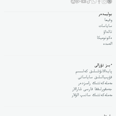
بوليمدەر
وقيعا
ساياسات
تالداۋ
ەكونوميكا
الەمدە
ءبىز تۋرالى
پايدالانۋشىلىق كەلىسىم
قۇپىيالىلىق ساياساتى
مەملەكەتتىك رامىزدەر
جەمقورلىققا قارسى شارالار
مەملەكەتتىك ساتىپ الۋلار