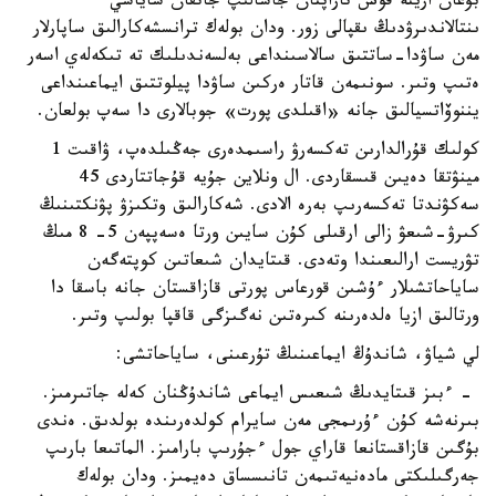
بۇعان ارينە قوس تاراپتان جاسالىپ جاتقان ساياسي
ىنتالاندىرۋدىڭ ىقپالى زور. ودان بولەك ترانسشەكارالىق ساپارلار
مەن ساۋدا-ساتتىق سالاسىنداعى بەلسەندىلىك تە تىكەلەي اسەر
ەتىپ وتىر. سونىمەن قاتار ەركىن ساۋدا پيلوتتىق ايماعىنداعى
يننوۆاتسيالىق جانە «اقىلدى پورت» جوبالارى دا سەپ بولعان.
كولىك قۇرالدارىن تەكسەرۋ راسىمدەرى جەڭىلدەپ، ۋاقىت 1
مينۋتقا دەيىن قىسقاردى. ال ونلاين جۇيە قۇجاتتاردى 45
سەكۋندتا تەكسەرىپ بەرە الادى. شەكارالىق وتكىزۋ پۋنكتىنىڭ
كىرۋ-شىعۋ زالى ارقىلى كۇن سايىن ورتا ەسەپپەن 5- 8 مىڭ
تۋريست ارالىعىندا وتەدى. قىتايدان شىعاتىن كوپتەگەن
ساياحاتشىلار ءۇشىن قورعاس پورتى قازاقستان جانە باسقا دا
ورتالىق ازيا ەلدەرىنە كىرەتىن نەگىزگى قاقپا بولىپ وتىر.
لي شياۋ، شاندۇڭ ايماعىنىڭ تۇرعىنى، ساياحاتشى:
- ءبىز قىتايدىڭ شىعىس ايماعى شاندۇڭنان كەلە جاتىرمىز.
بىرنەشە كۇن ءۇرىمجى مەن سايرام كولدەرىندە بولدىق. ەندى
بۇگىن قازاقستانعا قاراي جول ءجۇرىپ بارامىز. الماتىعا بارىپ
جەرگىلىكتى مادەنيەتىمەن تانىسساق دەيمىز. ودان بولەك