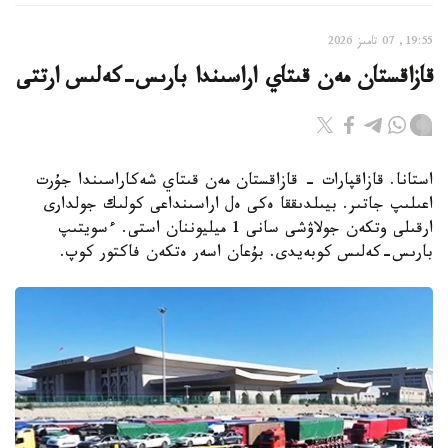
19:55, 07 تامىز 2026
قازاقستان مەن قىتاي اراسىندا بارىس-كەلىس ارتتى
استانا. قازاقپارات - قازاقستان مەن قىتاي شەكاراسىندا جۇرت
اعىلىپ جاتىر. بيىلدىققا ەكى ەل اراسىنداعى كولىك جولدارى
ارقىلى وتكەن جولاۋشى سانى 1 ميليوننان استى. ءسويتىپ
بارىس-كەلىس كوبەيدى. بۇعان اسەر ەتكەن فاكتور كوپ.