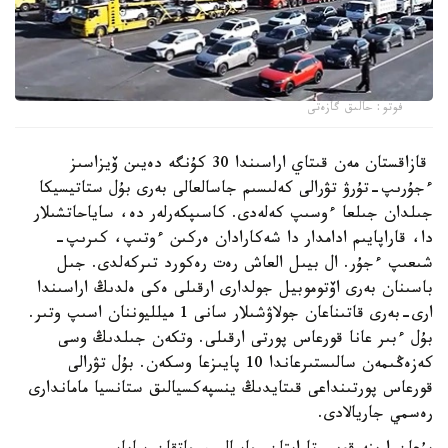
فوتو: حالىق گازەتى
قازاقستان مەن قىتاي اراسىندا 30 كۇنگە دەيىن ۆيزاسىز
ءجۇرىپ-تۇرۋ تۋرالى كەلىسىم جاسالعالى بەرى بۇل ستاتيسيكا
جىلدان جىلعا ءوسىپ كەلەدى. كاسىپكەرلەر دە، ساياحاتشىلار
دا، قاراپايىم ادامدار دا شەكارادان ەركىن ءوتىپ، كىرىپ-
شىعىپ ءجۇر. ال بيىل العاش رەت رەكورد تىركەلدى. جىل
باسىنان بەرى اۆتوموبيل جولدارى ارقىلى ەكى ەلدىڭ اراسىندا
ارى-بەرى قاتىناعان جولاۋشىلار سانى 1 ميلليوننان اسىپ وتىر.
بۇل ءبىر عانا قورعاس پورتى ارقىلى. وتكەن جىلدىڭ وسى
كەزەڭىمەن سالىستىرعاندا 10 پايىزعا وسكەن. بۇل تۋرالى
قورعاس پورتىنداعى قىتايدىڭ ينسپەكسيالىق ستانسيا ماماندارى
رەسمي جاريالادى.