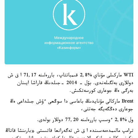
WTI ماركىلى مۇناي %2,8 قىمباتتاپ، باررەلىنە 71,17 ا ق ش
دوللارى بەلگىلەندى. بۇل - 2014 -جىلدىڭ قاراشا ايىنان
بەرگى ەڭ جوعارى كورسەتكىش.
Brent ماركالى مۇنايدىڭ باعاسى دا سوڭعى ءۇش جىلداعى ەڭ
جوعارى دەڭگەيگە جەتتى،
ول %2,8 ءوسىپ باررەلىنە 77,20 دوللار بولدى.
ترامپ مالىمدەمەسىندە ا ق ش تەگەرانعا قاتىستى «بارىنشا قاتاڭ