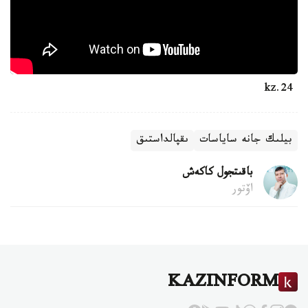
24.kz
بيلىك جانە ساياسات
ىقپالداستىق
باقىتجول كاكەش
اۆتور
KAZINFORM