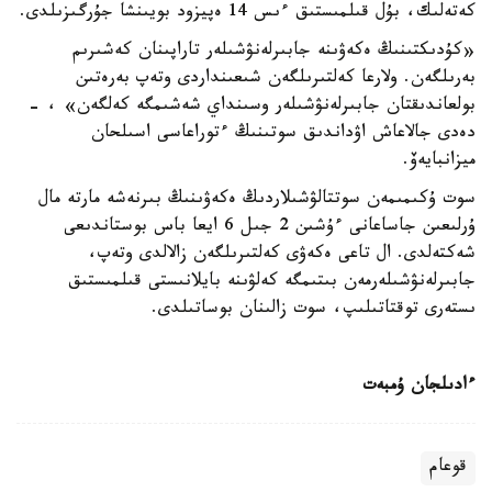
كەتەلىك، بۇل قىلمىستىق ءىس 14 ەپيزود بويىنشا جۇرگىزىلدى.
«كۇدىكتىنىڭ ەكەۋىنە جابىرلەنۋشىلەر تاراپىنان كەشىرىم
بەرىلگەن. ولارعا كەلتىرىلگەن شىعىنداردى وتەپ بەرەتىن
بولعاندىقتان جابىرلەنۋشىلەر وسىنداي شەشىمگە كەلگەن» ، -
دەدى جالاعاش اۋداندىق سوتىنىڭ ءتوراعاسى اسىلحان
ميزانبايەۆ.
سوت ۇكىمىمەن سوتتالۋشىلاردىڭ ەكەۋىنىڭ بىرنەشە مارتە مال
ۇرلىعىن جاساعانى ءۇشىن 2 جىل 6 ايعا باس بوستاندىعى
شەكتەلدى. ال تاعى ەكەۋى كەلتىرىلگەن زالالدى وتەپ،
جابىرلەنۋشىلەرمەن بىتىمگە كەلۋىنە بايلانىستى قىلمىستىق
ىستەرى توقتاتىلىپ، سوت زالىنان بوساتىلدى.
ءادىلجان ۇمبەت
قوعام