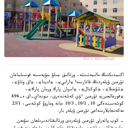
Фото: БҚО әкімдігі
اكىمدىكتىڭ مالىمەتىنشە، ورتالىق جىلۋ جۇيەسىنە قوسىلماعان
تۇرعىن ۇيلەردىڭ قاتارىندا «ارابي»، «ادينا»، «اق وتاۋ»،
«شۇعىلا»، «كوكتال»، «اسپان پارك ورمان پارك»،
«قورعالجىن» تۇرعىن ءۇي كەشەندەرى، سونداي-اق ە-496
كوشەسىندەگى 10, 10/1, 10/3 جانە وماروۆ كوشەسى، 23/1
مەكەنجايلارىنداعى تۇرعىن ۇيلەر بار.
- كوپ پاتەرلى تۇرعىن ۇيلەردى ورتالىقتاندىرىلعان سۋمەن