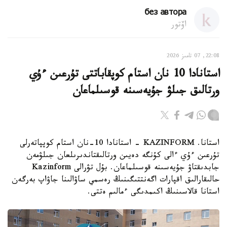
без автора
اۆتور
22:08, 07 تامىز 2026
استانادا 10 نان استام كوپقاباتتى تۇرعىن ءۇي
ورتالىق جىلۋ جۇيەسىنە قوسىلماعان
استانا. KAZINFORM - استانادا 10-نان استام كوپپاتەرلى
تۇرعىن ءۇي ءالى كۇنگە دەيىن ورتالىقتاندىرىلعان جىلۋمەن
جابدىقتاۋ جۇيەسىنە قوسىلماعان. بۇل تۋرالى Kazinform
حالىقارالىق اقپارات اگەنتتىگىنىڭ رەسمي ساۋالىنا جاۋاپ بەرگەن
استانا قالاسىنىڭ اكىمدىگى ءمالىم ەتتى.