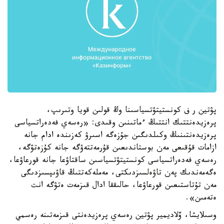
پۋتين ر ف كونستيتۋتسياسىنا وڭ قولىن قويا وتىرىپ،
پرەزيدەنتتىك انتتىڭ ءماتىنىن وقىدى: «رەسەي فەدەراتسياسى
پرەزيدەنتىنىڭ وكىلدىگىن جۇزەگە اسىرۋ كەزىندە ادام جانە
ازامات قۇقىعى مەن بوستاندىعىن قۇرمەتتەۋگە جانە كۇزەتۋگە،
رەسەي فەدەراتسياسى كونستيتۋتسياسىن ساقتاۋعا جانە قورعاۋعا،
ەگەمەندىك پەن تاۋەلسىزدىكتى، مەملەكەتتىڭ قاۋىپسىزدىگى
مەن تۇتاستىعىن قورعاۋعا، حالىققا ادال قىزمەت ەتۋگە انت
ەتەمىن».
وسىلايشا، ۆلاديمير پۋتين رەسەي پرەزيدەنتى قىزمەتىنە رەسمي