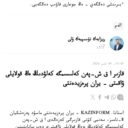
ءبىرىنشى دەڭگەي - ەڭ جوعارى قاۋىپ دەڭگەيى.
الەم
ريزابەك نۇسىپبەك ۇلى
اۆتور
14:45, 09 تامىز 2026
قازىر ا ق ش-پەن كەلىسىمگە كەلۋدىڭ ەڭ قولايلى
ۋاقىتى - يران پرەزيدەنتى
استانا. KAZINFORM - يران پرەزيدەنتى ماسۋد پەزەشكيان
8-تامىز، سەنبى كۇنى قازىرگى كەزەڭدى ا ق ش-پەن
كەلىسىمگە كەلۋدىڭ «ەڭ قولايلى ۋاقىتى» دەپ سانايتىنىن