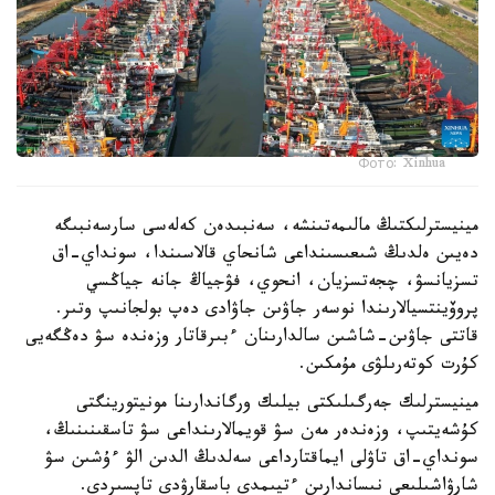
Фото: Xinhua
مينيسترلىكتىڭ مالىمەتىنشە، سەنبىدەن كەلەسى سارسەنبىگە
دەيىن ەلدىڭ شىعىسىنداعى شانحاي قالاسىندا، سونداي-اق
تسزيانسۋ، چجەتسزيان، انحوي، فۋجياڭ جانە جياڭسي
پروۆينتسيالارىندا نوسەر جاۋىن جاۋادى دەپ بولجانىپ وتىر.
قاتتى جاۋىن-شاشىن سالدارىنان ءبىرقاتار وزەندە سۋ دەڭگەيى
كۇرت كوتەرىلۋى مۇمكىن.
مينيسترلىك جەرگىلىكتى بيلىك ورگاندارىنا مونيتورينگتى
كۇشەيتىپ، وزەندەر مەن سۋ قويمالارىنداعى سۋ تاسقىنىنىڭ،
سونداي-اق تاۋلى ايماقتارداعى سەلدىڭ الدىن الۋ ءۇشىن سۋ
شارۋاشىلىعى نىساندارىن ءتيىمدى باسقارۋدى تاپسىردى.