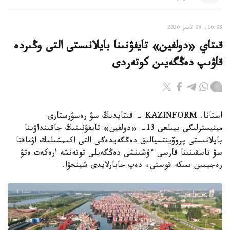
16:08, 09 تامىز 2026
قىتاي «دولفين» تايفۋنىنا بايلانىستى التى وڭىردە
قاۋىپ دەڭگەيىن كوتەردى
استانا. KAZINFORM - قىتايدىڭ سۋ رەسۋرستارى
مينيسترلىگى بيىلعى 13- «دولفين» تايفۋنىنىڭ جاقىنداۋىنا
بايلانىستى پروۆينتسيالىق دەڭگەيدەگى التى اكىمشىلىك اۋماقتا
سۋ تاسقىنىنا قارسى ءۇشىنشى دەڭگەيلى توتەنشە ارەكەت ەتۋ
رەجيمىن ىسكە قوستى، دەپ حابارلايدى شينحۋا.