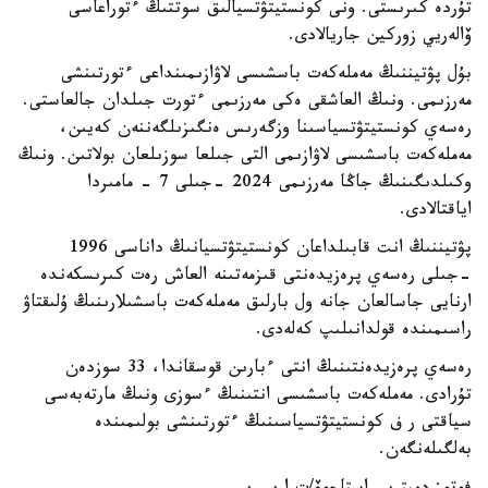
تۇردە كىرىستى. ونى كونستيتۋتسيالىق سوتتىڭ ءتوراعاسى
ۆالەريي زوركين جاريالادى.
بۇل پۋتيننىڭ مەملەكەت باسشىسى لاۋازىمىنداعى ءتورتىنشى
مەرزىمى. ونىڭ العاشقى ەكى مەرزىمى ءتورت جىلدان جالعاستى.
رەسەي كونستيتۋتسياسىنا وزگەرىس ەنگىزىلگەننەن كەيىن،
مەملەكەت باسشىسى لاۋازىمى التى جىلعا سوزىلعان بولاتىن. ونىڭ
وكىلدىگىنىڭ جاڭا مەرزىمى 2024 -جىلى 7 - مامىردا
اياقتالادى.
پۋتيننىڭ انت قابىلداعان كونستيتۋتسيانىڭ داناسى 1996
-جىلى رەسەي پرەزيدەنتى قىزمەتىنە العاش رەت كىرىسكەندە
ارنايى جاسالعان جانە ول بارلىق مەملەكەت باسشىلارىنىڭ ۇلىقتاۋ
راسىمىندە قولدانىلىپ كەلەدى.
رەسەي پرەزيدەنتىنىڭ انتى ءبارىن قوسقاندا، 33 سوزدەن
تۇرادى. مەملەكەت باسشىسى انتىنىڭ ءسوزى ونىڭ مارتەبەسى
سياقتى ر ف كونستيتۋتسياسىنىڭ ءتورتىنشى بولىمىندە
بەلگىلەنگەن.