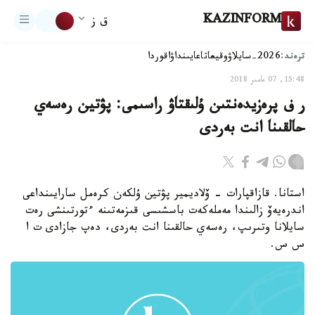
KAZINFORM
ق ز
ترەند:
2026-سايلاۋ
وقيعا
تاعايىنداۋ
اقوردا
15:48, 07 مامىر 2018
ر ف پرەزيدەنتىن ۇلىقتاۋ راسىمى: پۋتين رەسەي
حالقىنا انت بەردى
استانا. قازاقپارات - ۆلاديمير پۋتين ۇلكەن كرەمل سارايىنداعى
اندرەيەۆ زالىندا مەملەكەت باسشىسى قىزمەتىنە ءتورتىنشى رەت
سايلانا وتىرىپ، رەسەي حالقىنا انت بەردى، دەپ جازادى ت ا
س س.