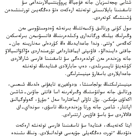
شتابى چجەتسزيان جانە فۋجياڭ پروۆينتسيالارىنداعى سۋ
تاسقىنىنا بايلانىستى توتەنشە ارەكەت ەتۋ دەڭگەيىن تورتىنشىدەن
ۇشىنشىگە كوتەردى.
سول كۇنى ورتالىق ۇكىمەتتىڭ بىرنەشە ۆەدومستۆوسى مەن
وڭىرلىك بيلىك ورگاندارى وكىلدەرىنىڭ قاتىسۋىمەن بىرلەسكەن
كەڭەس ءوتتى. وندا جاعدايدىڭ ەڭ كۇردەلى سەناريىنە جان-
جاقتى دايىندالۋ، قاۋىپتى ايماقتارداعى تۇرعىنداردى ەۆاكۋاتسيالاۋ
جانە وزەندەر مەن كولدەردەگى سۋ تاسقىنىنا قارسى شارالاردى
كۇشەيتۋ تاپسىرىلدى، دەپ حابارلادى قىتايدىڭ توتەنشە
جاعدايلاردى باسقارۋ مينيسترلىگى.
مينيسترلىكتىڭ بولجامىنشا، «دولفين» تايفۋنى ەلدىڭ شىعىس،
ورتالىق جانە سولتۇستىك وڭىرلەرىنە اسا قاتتى جاۋىن-شاشىن
اكەلۋى مۇمكىن. بۇل تاۋلى ايماقتاردا سەل ءجۇرۋ، گەولوگيالىق
اپاتتار، شاعىن جانە ورتا وزەندەردىڭ تاسۋى، سونداي-اق
قالالاردى سۋ باسۋ قاۋپىن ارتتىرادى.
ايتا كەتەيىك، قىتايدا سۋ تاسقىنىنا قارسى توتەنشە ارەكەت
ەتۋدىڭ ءتورت دەڭگەيلى جۇيەسى قولدانىلادى. ونىڭ ىشىندە