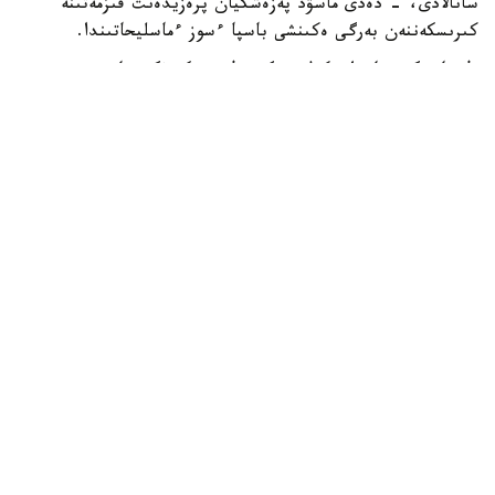
سانالادى، - دەدى ماسۋد پەزەشكيان پرەزيدەنت قىزمەتىنە
كىرىسكەننەن بەرگى ەكىنشى باسپا ءسوز ءماسليحاتىندا.
ول قازىرگى جاعداي كەلىسىمگە قول جەتكىزۋگە جانە
شەشىلمەگەن ماسەلەلەردى ديالوگ ارقىلى رەتتەۋگە مۇمكىندىك
بەرەتىنىن اتاپ ءوتتى.
ISNA جارتىلاي رەسمي اقپارات اگەنتتىگىنىڭ حابارلاۋىنشا،
پەزەشكيان يران ءوز قۇقىقتارىن ديالوگ ارقىلى قورعاي الاتىنىن
جانە ەل مەن حالىقتىڭ مۇددەسىنەن باسقا ەشتەڭەگە
ۇمتىلمايتىنىن ايتتى.
ونىڭ سوزىنشە، داۋلاردى تەك سوعىس ارقىلى شەشۋ مۇمكىن
ەمەس. پرەزيدەنت ءوز ۇكىمەتىنىڭ ماۋسىم ايىندا ا ق ش-پەن
قول قويىلعان ءوزارا تۇسىنىستىك تۋرالى مەموراندۋم اياسىندا
بەيبىتشىلىك ورناتۋعا بەيىلدى ەكەنىن تاعى دا راستادى.
- بۇل ماسەلەلەردى تەك سوعىس ارقىلى شەشۋ مۇمكىن ەمەس.
ءبىز مەموراندۋم ەرەجەلەرىنە سۇيەنە وتىرىپ، بەيبىتشىلىككە
قاراي ۇمتىلعىمىز كەلەدى، - دەدى ول.