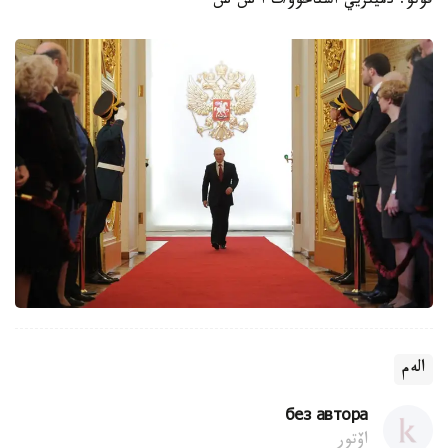
فوتو: دميتريي استاحوۆ/ت ا س س
الەم
без автора
اۆتور