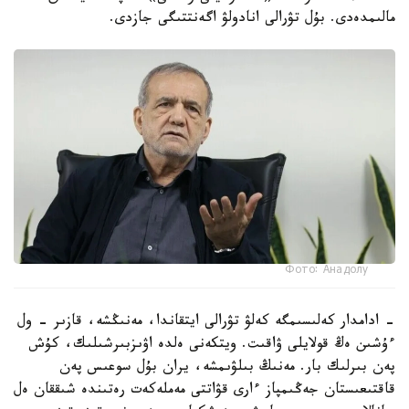
مالىمدەدى. بۇل تۋرالى انادولۋ اگەنتتىگى جازدى.
Фото: Анадолу
- ادامدار كەلىسىمگە كەلۋ تۋرالى ايتقاندا، مەنىڭشە، قازىر - ول
ءۇشىن ەڭ قولايلى ۋاقىت. ويتكەنى ەلدە اۋىزبىرشىلىك، كۇش
پەن بىرلىك بار. مەنىڭ بىلۋىمشە، يران بۇل سوعىس پەن
قاقتىعىستان جەڭىمپاز ءارى قۋاتتى مەملەكەت رەتىندە شىققان ەل