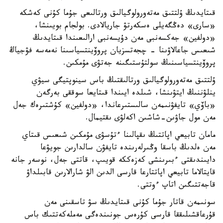
قىتايدىڭ ۇلتتىق مەتەورولوگيالىق ورتالىعى جۇما كۇنى كەشكە
«سارى» دەڭگەيلى ەسكەرتۋ جاريالادى. بولجام بويىنشا،
«دولفين» جەكسەنبى مەن دۇيسەنبى ارالىعىندا قىتايدىڭ
شىعىس جاعالاۋىنا - چجەتسزيان پروۆينتسياسىنا نەمەسە فۋجياڭ
پروۆينتسياسىنىڭ سولتۇستىگىنە جەتۋى مۇمكىن.
ۇلتتىق مەتەورولوگيالىق ورتالىقتىڭ باس سينوپتيگى سيۋي
ينلۋننىڭ ايتۋىنشا، شىلدە ايىندا قىتايعا سوققى بەرگەن
«باۆي» تايفۋنىمەن سالىستىرعاندا، «دولفين» كۇشتىرەك جەل
مەن مول جاۋىن-شاشىن اكەلۋى ىقتيمال.
مامان تابيعي اپاتتىڭ ىقپالىنا ءتۇسۋى مۇمكىن شىعىس قىتاي
مەن ەلدىڭ باسقا وڭىرلەرىندە تايفۋن سالدارىن جويۋعا
دايىندىقتى ءبىرىنشى كەزەككە قويىپ، قاتتى جەل، نوسەر جانە
قايتالاما تابيعي اپاتتارعا قارسى الدىن الۋ شارالارىن قابىلداۋ
قاجەتتىگىن اتاپ ءوتتى.
سونىمەن قاتار جۇما كۇنى قىتايدىڭ سۋ تاسقىنى مەن
قۇرعاقشىلىققا قارسى كۇرەس جونىندەگى مەملەكەتتىك باس