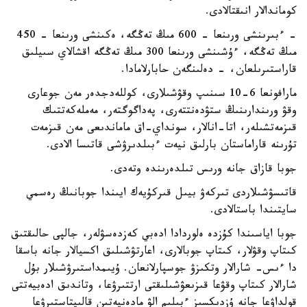
كوماندالار انىقتالادى.
- ءبىرىنشى ورىنعا - 600 مىڭ تەڭگە، ەكىنشى ورىنعا - 450
مىڭ تەڭگە، ءۇشىنشى ورىنعا 300 مىڭ تەڭگە اقشالاي سىيلىق
قاراستىرىلعان، - دەلىنگەن حابارلامادا.
مارافونعا 6-10 سىنىپ وقۋشىلارى، كوللەدجدەر مەن جوعارى
وقۋ ورىندارىنىڭ ستۋدەنتتەرى، پەداگوگتەر، مەملەكەتتىك
قىزمەتشىلەر، اتا-انالار، سونداي-اق ماماندىعى مەن قىزمەت
تۇرىنە قاراماستان بارلىق نيەت ءبىلدىرۋشى قاتىسا الادى.
جوبا قازاق جانە ورىس تىلدەرىندە وتەدى.
قاتىسۋشىلاردى تىركەۋ بيىل قىركۇيەك ايىندا جوبانىڭ رەسمي
سايتىندا باستالادى.
جوبا اياسىندا كۇزدە ەلوردادا ادەبي كەزدەسۋلەر، جالپى حالىقتىق
كىتاپ وقۋلار، كىتاپ جوبالارى، اعارتۋشىلىق اكسيالار جانە باسقا
دا ءىس- شارالار وتكىزۋ جوسپارلانعان. ۇيىمداستىرۋشىلار بۇل
شارالار كىتاپ وقۋعا قىزىعۋشىلىقتى ارتتىرۋعا، وتاندىق ادەبيەتتى
قولداۋعا جانە ۇزدىكسىز ءبىلىم الۋ مادەنيەتىن قالىپتاستىرۋعا