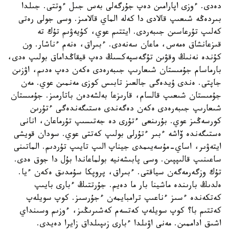
دەدى. ءوزى اپارامىن دەپ جۇرگەلى بەس جىل ءوتتى. جىلدا
بىردەڭە شىعىپ قالادى دا كەلە الماي قالامىز. وسى جولى رەتى
كەلىپ تۇرعاسىن جىبەردى. ايتتىم عوي، كۇيەۋىم تۇك تە
قىزعانشاق ەمەس، ماعان سەنەدى. ءبىراق، ەنەم ءناشار. ون
كۇندە نەنىڭ وقۋىن تۇگەسپەكسىڭ دەپ قيقاڭداماق بولىپ ەدى،
بارماسام جۇمىستان شىعارىپ جىبەرەدى ەكەن دەپ ەدىم، اۋزىن
جاپتى. ەندى ۇيدەگى جالعىز تابىس كوزى مەنمىن عوي. مەن
جۇمىستان شىعىپ قالسام، قارىزعا بەلشەدەن باتارمىز. جۇمىستان
شىعارىپ جىبەرەدى ەكەن دەگەندى ەستىگەندەگى ءتۇرىن
كورسەڭىز عوي. بۇرىنعى ءتۇرى دە جەتىسىپ تۇرماعان، انانى
ەستىگەندە ۆاشە ءبىر ءتۇرلى بولىپ كەتتى عوي. سودان قويشى
ايتەۋىر، اساي-مۇسەيىمدى جيناپ الىپ تايىپ تۇردىم. الماتىنى
ساعىنىپ قالىپپىن. وسى پابىشەنيە بولماعاندا بۇل دا جوق ەدى.
تۇك وزگەرمەگەن سياقتى. ءبىراق، پروپكا سۇمدىق ەكەن ءيا.
ەلدىڭ بارىندە ماشينا بار ما دەيم. جۇرتتىڭ ءبارى بايىپ
كەتكەندە ءسىز ءناعىپ ترامبايمەن ءجۇرسىز. كوپ سويلەپ
كەتتىم با؟ كوپ سويلەپ كەتسەم كەشىرىڭىز، ءوزىم وسىنداي
اشىق اداممىن. مەنى اۋىلدا ءبارى زىپىلداق زايرا دەيدى.