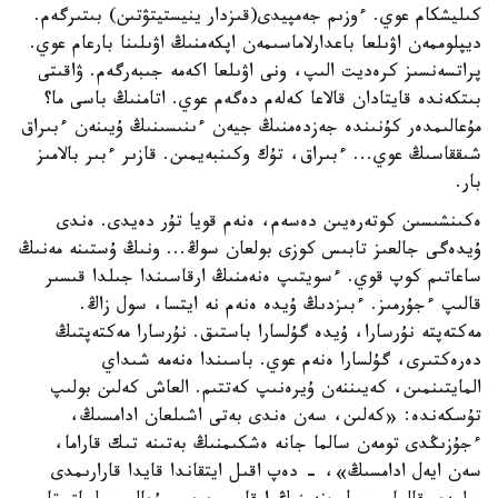
كىليشكام عوي. ءوزىم جەمپيدى(قىزدار ينيستيتۋتىن) بىتىرگەم.
ديپلوممەن اۋىلعا باعدارلاماسىمەن اپكەمنىڭ اۋىلىنا بارعام عوي.
پراتسەنسىز كرەديت الىپ، ونى اۋىلعا اكەمە جىبەرگەم. ۋاقىتى
بىتكەندە قايتادان قالاعا كەلەم دەگەم عوي. اتامنىڭ باسى ما؟
مۇعالىمدەر كۇنىندە جەزدەمنىڭ جيەن ءىنىسىنىڭ ۇيىنەن ءبىراق
شىققاسىڭ عوي... ءبىراق، تۇك وكىنبەيمىن. قازىر ءبىر بالامىز
بار.
ەكىنشىسىن كوتەرەيىن دەسەم، ەنەم قويا تۇر دەيدى. ەندى
ۇيدەگى جالعىز تابىس كوزى بولعان سوڭ... ونىڭ ۇستىنە مەنىڭ
ساعاتىم كوپ قوي. ءسويتىپ ەنەمنىڭ ارقاسىندا جىلدا قىسىر
قالىپ ءجۇرمىز. ءبىزدىڭ ۇيدە ەنەم نە ايتسا، سول زاڭ.
مەكتەپتە نۇرسارا، ۇيدە گۇلسارا باستىق. نۇرسارا مەكتەپتىڭ
دەرەكتىرى، گۇلسارا ەنەم عوي. باسىندا ەنەمە شىداي
المايتىنمىن، كەيىننەن ۇيرەنىپ كەتتىم. العاش كەلىن بولىپ
تۇسكەندە: «كەلىن، سەن ەندى بەتى اشىلعان ادامسىڭ،
ءجۇزىڭدى تومەن سالما جانە ەشكىمنىڭ بەتىنە تىك قاراما،
سەن ايەل ادامسىڭ»، - دەپ اقىل ايتقاندا قايدا قارارىمدى