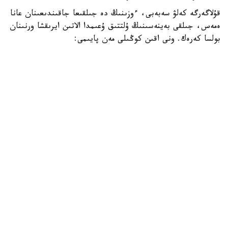
قۇلاگەرگە كەلۋ سەبەبى، ءوزىنىڭ دە جىلقىعا جاقىندىعىنان عانا
ەمەس، جىلقى بەينەسىنىڭ ۇلتتىق ۇعىمدا الاتىن ايرىقشا ورنىنان
بولسا كەرەك. ونى اقىن كوڭىلى مەن پايىمى:
«سۇيگەن جار، سەنگەن دوستان جاقىن جىلقى،
بىلگەن جان بەكەر دەمەس اتتىڭ جايىن»، - دەپ جىرلايدى.
اقانداي اقىنعا قيامەتتىك سەرىك بولعان ورەن جۇيرىكتىڭ ۇلى
جىڭگىر استىڭ ۇستىندە، ءدۇيىم حالىقتىڭ الدىندا جاسالعان
جاۋىزدىقتان بولعان ءولىمى - ءىلياستىڭ وزەگىنە شوق
تاستاماي قويماعان. ەڭ ءبىرىنشى ىقىلاسى مەن قۇلقىن العانى -
سەرىنىڭ بوستان بولمىسى مەن ازاماتتىق ايبىنى. سونداي- اق،
ونىڭ ولەڭ- جىرى عانا ەمەس، ەلدىڭ ءسوزىن سويلەگەن
مىنەزى كوكەيىنە قوندى.
«تۇسىندا سەرى بولسىن، پەرى بولسىن،
ۇنايدى ومىرىمەن اقان ماعان.
قايتكەنمەن ءبىر جۇمباق سىر بار اقاندا».