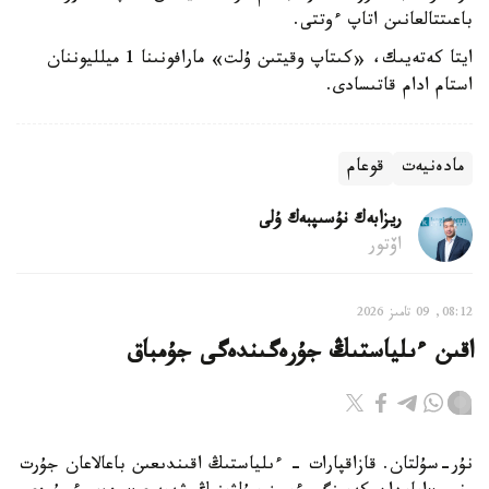
باعىتتالعانىن اتاپ ءوتتى.
ايتا كەتەيىك، «كىتاپ وقيتىن ۇلت» مارافونىنا 1 ميلليوننان
استام ادام قاتىسادى.
مادەنيەت
قوعام
ريزابەك نۇسىپبەك ۇلى
اۆتور
08:12, 09 تامىز 2026
اقىن ءىلياستىڭ جۇرەگىندەگى جۇمباق
نۇر-سۇلتان. قازاقپارات - ءىلياستىڭ اقىندىعىن باعالاعان جۇرت