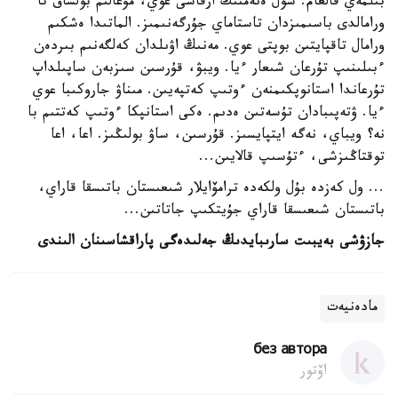
بىلمەي قالعام. سول ەنەمنىڭ ارقاسى عوي، مۇعالىم بولساق تا
ورامالدى باسىمىزدان تاستاماي جۇرگەنىمىز. الماتىدا ەشكىم
ورامال تاقپايتىن بوپتى عوي. مەنىڭ اۋىلدان كەلگەنىم بىردەن
ءبىلىنىپ تۇرعان شىعار ءيا. ويبۋ، قۇرسىن سىزبەن ساپىلداپ
تۇرعاندا استانوپكىمنەن ءوتىپ كەتپەيىن. مىناۋ جاروكىبا عوي
ءيا. ۋتەپىبادان تۇسەتىن ەدىم. ەكى استانپكا ءوتىپ كەتتىم با
نە؟ ويباي، نەگە ايتپايسىز. قۇرسىن، ساۋ بولىڭىز. اعا، اعا
توقتاڭىزشى، ءتۇسىپ قالايىن...
... ول كەزدە بۇل ولكەدە ترامۆايلار شىعىستان باتىسقا قاراي،
باتىستان شىعىسقا قاراي جۇيتكىپ جاتاتىن...
جازۋشى بەيبىت سارىبايدىڭ جەلىدەگى پاراقشاسىنان الىندى
مادەنيەت
без автора
اۆتور