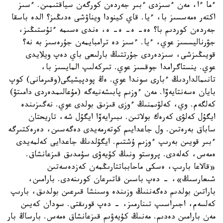
ءما ءا، مەن ءسىزدى ءبىر جەردەن كورگەن سياقتىمىن. ءسىز
اكتەر ەمەسسىز با، ءيا. قاي كينودا ويناۋشى ەدىڭىز؟ الدە باسقا
جەردەن كوردىم با؟ ەە- ە- ە- ە، ەندى ەسىمە ءتۇستىڭىز،
جۋرناليسسىز عوي، ءيا. ءسىز دە ترامبايمەن جۇرەسىز بە نە؟
قويىڭىزشى، سىزدەردى جۇرتتىڭ بارلىعى باي دەپ ويلايدى
عوي. ينستاگرامدا جوقسىز عوي. تىركەلىپ المايسىز با،
تانىمالداردىڭ ءبارى سوندا عوي. ەڭ پودپيشيگى(وقىرمانى) كوپ
بايان ەسەنتايەۆا. مەن ءوزىم پابىشەنيەگە (مۇعالىمدەردى دامىتۋ)
كەلگەم. وي، كەلۋىمنىڭ ءوزى قىزىق بولدى عوي. نەگىزىندە
ايگۇل كەلۋى كەرەك بولاتىن. ىبىرايەۆا ايگۇل شە، تاريحتان
ساباق بەرەتىن. ول جاعدايىم كوتەرمەيدى دەگەسىن، دەرەكتىرگە
ءبىر قويىن بەرىپ ءوزىم ۇشتىم. ايگۇلدىڭ جاعدايى كەلمەيدى
ەمەس، كەلەدى. پروستو ونىڭ كۇيەۋى سۇمدىق قىزعانشاق.
«قالاعا بارىپ، ەسكى ماحابباتتارىڭمەن كەزدەسەتىن
شىعارسىڭ»، - دەپ باسىن قاتىرعان كورىنەدى. بارامىن،
باراتىن بولدىم دەگەننىڭ وزىندە وسىنشا قىرعىن بولدىق، بارىپ
كەلسەم، اجىراسىپ تىنارمىز، - دەپ قورىقتى. سودان كەيىن
مەن بارامىن دەدىم. مەنىڭ كۇيەۋىم قىزعانشاق ەمەس. بارساڭ بار