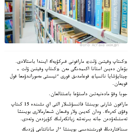
Фото: Астана әкімдігі
«كىتاپ وقيتىن ۇلت» مارافونى قىركۇيەك ايىندا باستالادى.
بۇعان دەيىن استانا اكىمدىگى مەن «كىتاپ وقيتىن ۇلت -
چيتايۋشايا ناتسيا» قوعامدىق قورى ءتيىستى مەموراندۋمعا قول
قويعان.
جوبا وقۋ مادەنيەتىن دامىتۋعا باعىتتالعان.
مارافون شارتى بويىنشا قاتىسۋشىلار التى اي ىشىندە 15 كىتاپ
وقۋى كەرەك. ودان كەيىن ولار وقىعان شىعارمالارى بويىنشا
تەستىلەۋدەن جانە بىرنەشە زياتكەرلىك كۋيزدەن وتەدى.
سىناقتاردىڭ قورىتىندىسى بويىنشا ءار ساناتتاعى ۇزدىك