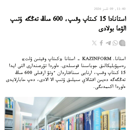
11:40, 09 تامىز 2026
استانادا 15 كىتاپ وقىپ، 600 مىڭ تەڭگە ۇتىپ
الۋعا بولادى
استانا. KAZINFORM - استانا «كىتاپ وقيتىن ۇلت»
رەسپۋبليكالىق جوباسىنا قوسىلدى. ەلوردا تۇرعىندارى التى ايدا
15 كىتاپ وقىپ، ارنايى سىناقتاردان ءوتۋ ارقىلى 600 مىڭ
تەڭگەگە دەيىن اقشالاي سىيلىق ۇتىپ الا الادى، دەپ حابارلايدى
ەلوردا اكىمدىگى.