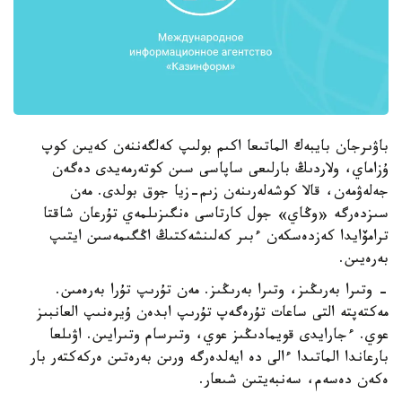
باۋىرجان بايبەك الماتىعا اكىم بولىپ كەلگەننەن كەيىن كوپ
ۇزاماي، ولاردىڭ بارلىعى ساپاسى سىن كوتەرمەيدى دەگەن
جەلەۋمەن، قالا كوشەلەرىنەن زىم-زيا جوق بولدى. مەن
سىزدەرگە «وڭاي» جول كارتاسى ەنگىزىلمەي تۇرعان شاقتا
ترامۆايدا كەزدەسكەن ءبىر كەلىنشەكتىڭ اڭگىمەسىن ايتىپ
بەرەيىن.
- وتىرا بەرىڭىز، وتىرا بەرىڭىز. مەن تۇرىپ تۇرا بەرەمىن.
مەكتەپتە التى ساعات تۇرەگەپ تۇرىپ ابدەن ۇيرەنىپ العانبىز
عوي. ءجارايدى قويمادىڭىز عوي، وتىرسام وتىرايىن. اۋىلعا
بارعاندا الماتىدا ءالى دە ايەلدەرگە ورىن بەرەتىن ەركەكتەر بار
ەكەن دەسەم، سەنبەيتىن شىعار.