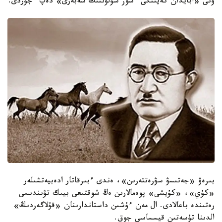
ونى «ابايدان كەيىنگى ءسوز سۇلۋىنىڭ شەبەرى» دەپ ءجۇردى.
بىرەۋ «جەتىسۋ سۋرەتتەرىن»، ەندى ءبىرقاتار ادەبيەتشىلەر
«كۇي»، «كۇيشى» پوەمالارىن ەڭ شوقتىعى بيىك تۋىندىسى
رەتىندە باعالادى. ال مەن ءۇشىن داستاندارىنان «قۇلاگەردىڭ»
الدىنا تۇسەتىن قيسساسى جوق.