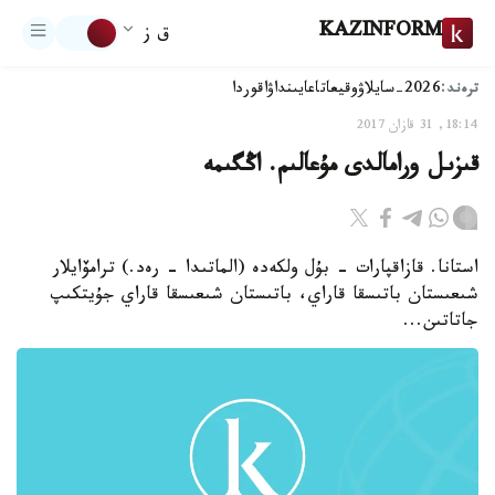
KAZINFORM
ق ز
ترەند:
2026-سايلاۋ
وقيعا
تاعايىنداۋ
اقوردا
18:14, 31 قازان 2017
قىزىل ورامالدى مۇعالىم. اڭگىمە
استانا. قازاقپارات - بۇل ولكەدە (الماتىدا - رەد.) ترامۆايلار
شىعىستان باتىسقا قاراي، باتىستان شىعىسقا قاراي جۇيتكىپ
جاتاتىن...