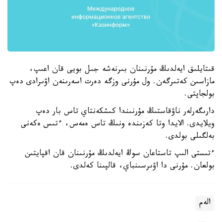
قىتايلىق ايەلدىڭ مۇرنىنان بىرنەشە جىل بويى قان اعىپ،
مازاسىن كەتىرگەن. ول مۇرنى وزگە دەرت اسەرىنەن اۋىرادى دەپ
بولجاپتى.
دارىگەرلەر ناۋقاستىڭ مۇرنىندا كىشكەنتاي تاس بار دەپ
ويلايدى. الايدا وتا كەزىندە ونىڭ تاس ەمەس، ءتىس ەكەنى
بەلگىلى بولدى.
ءتىستى الىپ تاستاعان سوڭ ايەلدىڭ مۇرنىنان قان اقپايتىن
بولعان. مۇرنى دا اۋىرسىنباي، قالپىنا كەلدى.
الەم