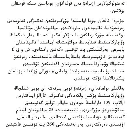
تەحنولوگيالارىن ازىرلەۋ مەن قولدانۋ» جوباسىن ىسكە قوسقان
بولاتىن.
جۋىردا اتالعان جوبا اياسىندا جۇرگىزىلگەن نەگىزگى گەنومدىق
زەرتتەۋدىڭ ناتيجەلەرى جاريالاندى. ميلليونداعان مۋتاتسيا
نۇكتەسىنە جۇرگىزىلگەن تالداۋلار نەگىزىندە عالىمدار شىڭجاڭ
وۆچاركاسىنىڭ قىتايدىڭ سولتۇستىك ايماعىندا قالىپتاسقان
بايىرعى جەرگىلىكتى يت تۇقىمى ەكەنىن راستادى. ش و ق ك
قوعامدىق قاۋىپسىزدىك باسقارماسىنىڭ مالىمەتىنشە، زەرتتەۋ
شىڭجاڭ وۆچاركاسىنىڭ «سىرتتان اكەلىنگەن تۇقىمدى
جەتىلدىرۋ ناتيجەسىندە پايدا بولعانى» تۋرالى ۇزاققا سوزىلعان
پىكىرتالاسقا نۇكتە قويىلدى.
بەلگىلى بولعانداي، زەرتتەۋ توبى بىرنەشە اي بويى شىڭجاڭ
وۆچاركاسىنىڭ بۇكىل ولكەدەگى نەگىزگى تارالۋ ايماقتارىن
ارالاپ، 109 داراباسقا جوعارى ساپالى تولىق گەنومدىق
سەكۆەنيرلەۋ جۇرگىزدى. ناتيجەسىندە 25 ميلليوننان استام
گەنەتيكالىق مۋتاتسيا نۇكتەسى انىقتالدى. عالىمدار الىنعان
اۋقىمدى دەرەكتەردى جەر بەتىندەگى 260 يت تۇقىمىن قامتيتىن