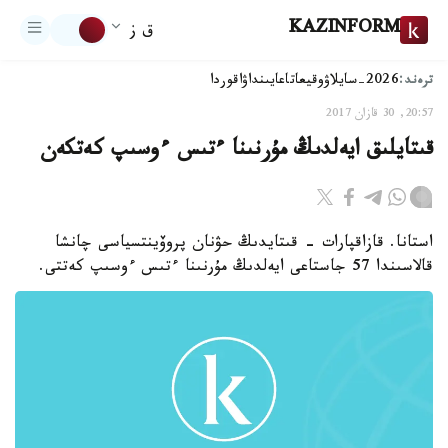
KAZINFORM
ق ز
ترەند:
2026-سايلاۋ
وقيعا
تاعايىنداۋ
اقوردا
20:57, 30 قازان 2017
قىتايلىق ايەلدىڭ مۇرنىنا ءتىس ءوسىپ كەتكەن
استانا. قازاقپارات - قىتايدىڭ حۋنان پروۆينتسياسى چانشا
قالاسىندا 57 جاستاعى ايەلدىڭ مۇرنىنا ءتىس ءوسىپ كەتتى.