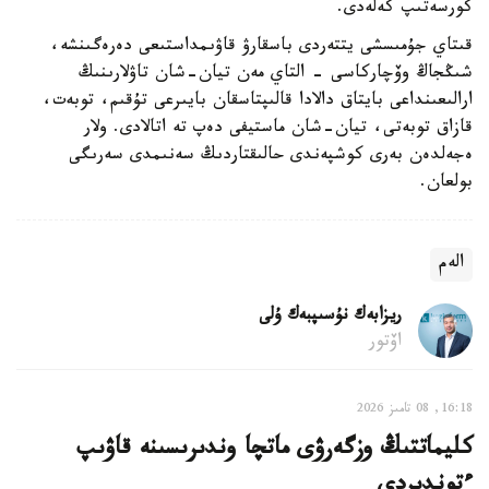
كورسەتىپ كەلەدى.
قىتاي جۇمىسشى يتتەردى باسقارۋ قاۋىمداستىعى دەرەگىنشە،
شىڭجاڭ وۆچاركاسى - التاي مەن تيان-شان تاۋلارىنىڭ
ارالىعىنداعى بايتاق دالادا قالىپتاسقان بايىرعى تۇقىم، توبەت،
قازاق توبەتى، تيان-شان ماستيفى دەپ تە اتالادى. ولار
ەجەلدەن بەرى كوشپەندى حالىقتاردىڭ سەنىمدى سەرىگى
بولعان.
الەم
ريزابەك نۇسىپبەك ۇلى
اۆتور
16:18, 08 تامىز 2026
كليماتتىڭ وزگەرۋى ماتچا وندىرىسىنە قاۋىپ
ءتوندىردى