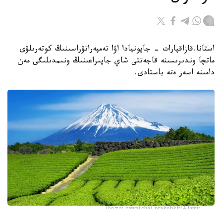
استانا.قازاقپارات - جاپونيادا اۋا تەمپەراتۋراسىنىڭ كوتەرىلۋى
ماتچا وندىرىسىنە قاجەتتى شاي جاپىراعىنىڭ ونىمدىلىگى مەن
دامىنە اسەر ەتە باستادى.
Фото: tawatchai prakobkit/Alamy