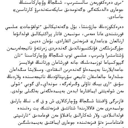
ءىرى دەرەكقورمەن سالىستىرىپ، شىڭجاڭ وۆچاركاسىنىڭ
جوعارى دالدىكتەگى «گەنومدىق سايكەستەندىرۋ كارتاسىن»
جاسادى.
دەرەككوزدىڭ جازۋىنشا، بۇل «گەنەتيكالىق ءتولقۇجات» عىلىمي
قورىتىندى عانا ەمەس، سونىمەن قاتار پراكتيكالىق قولدانۋعا
ارنالعان «باعدار» قىزمەتىن اتقارادى. بۇعان دەيىن
جۇرگىزىلگەن فۋنكتسيونالدىق گەندەردى زەرتتەۋ ناتيجەلەرىمەن
ۇشتاستىرا وتىرىپ، عىلىمي توپ شىڭجاڭ وۆچاركاسىنا ءتان
گيپوكسياعا توزىمدىلىك جانە قورشاعان ورتانىڭ قولايسىز
جاعدايلارىنا بەيىمدەلۋ گەندەرىن انىقتادى. وسىلايشا مىڭداعان
جىلدارعا جالعاسقان تابيعي سۇرىپتالۋدىڭ ناتيجەسىندە ولاردىڭ
سۋىق ءارى بيىك تاۋلى وڭىرلەرگە، سونداي-اق گوبي ءشولى
مەن شولەيتتى ايماقتارعا ابدەن بەيىمدەلگەنى بەلگىلى بولدى.
قازىرگى ۋاقىتتا شىڭجاڭ وۆچاركالارى ش و ق ك- نىڭ بارلىق
بولىمدەرى مەن قالالارىندا شتاتتىق قىزمەتتىك يت رەتىندە
قولدانىلادى. ولار شەكارالىق باقىلاۋ مەن قوعامدىق ءتارتىپتى
قامتاماسىز ەتۋ قىزمەتىندە جوعارى ايماقتىق بەيىمدىلىگىن