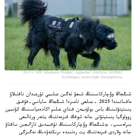
Фото: ҚХР Шыңжаң Өндіріс-құрылыс корпусы (ШӨҚК)
Қоғамдық қауіпсіздік басқармасы
شىڭجاڭ وۆچاركاسىنىڭ شىعۋ تەگىن عىلىمي تۇرعىدان ناقتىلاۋ
ماقساتىندا 2025 -جىلعى تامىزدا شىڭجاڭ ساياسي-قۇقىق
ينستيتۋتىنىڭ باس بولۋىمەن قىتاي عىلىم اكادەمياسىنىڭ كۋنمين
زوولوگيا ينستيتۋتى جانە شوقك قىزمەتتىك يتتەر ورتالىعى
بىرلەسىپ، «شىڭجاڭ وۆچاركاسىنىڭ تۇقىمدىق تازالىعىن ساقتاۋ
جانە ولاردى قىزمەتتىك يت رەتىندە ىرىكتەۋدىڭ نەگىزگى