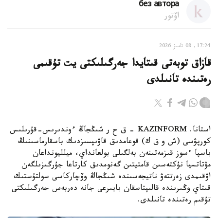
без автора
اۆتور
17:24, 08 تامىز 2026
قازاق توبەتى قىتايدا جەرگىلىكتى يت تۇقىمى
رەتىندە تانىلدى
استانا. KAZINFORM – ق ح ر شىڭجاڭ ءوندىرىس-قۇرىلىس
كورپۋسى (ش و ق ك) قوعامدىق قاۋىپسىزدىك باسقارماسىنىڭ
باسپا ءسوز قىزمەتىنەن بەلگىلى بولعانداي، ميلليونداعان
مۋتاتسيا نۇكتەسىن قامتيتىن گەنومدىق كارتاعا جۇرگىزىلگەن
اۋقىمدى زەرتتەۋ ناتيجەسىندە شىڭجاڭ وۆچاركاسى سولتۇستىك
قىتاي وڭىرىندە قالىپتاسقان بايىرعى جانە دەربەس جەرگىلىكتى
تۇقىم رەتىندە تانىلدى.