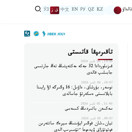
الداۋ
KZ
QZ
РУ
EN
中文
ق ز
ЎЗ
تاقىرىپقا قاتىستى
14:56, 06 تامىز 2026
قىزىلوردادا 32 جەكە مەكتەپتىڭ تەڭ جارتىسى
جابىلىپ قالدى
10:07, 06 تامىز 2026
نوسەر، بۇرشاق، داۋىل: 16 وڭىرگە اۋا رايىنا
بايلانىستى ەسكەرتۋ جاسالدى
11:40, 05 تامىز 2026
سەكسەن باتىردىڭ كىسەسى
09:07, 05 تامىز 2026
تيان-شان قوڭىر ايۋىنىڭ سيرەك ساتتەرىن
فوتوتۇزاق ۆيدەوعا ءتۇسىرىپ الدى