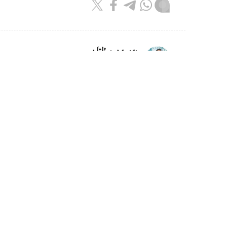
بەيسەن سۇلتان
اۆتور
10:08, 07 تامىز 2026
وسكەمەندە داۋىلدان جيىرماعا جۋىق
وسكەمەن. KAZINFORM - وسكەم
اۆتوكولىكتەردىڭ يەلەرىنەن ىشكى ىستەر ورگاندار