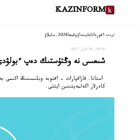
KAZINFORM
ترەند:
اقوردا
تاعايىنداۋ
وقيعا
2026-سايلاۋ
16:50, 30 قازان 2017
شىعىس نە وڭتۇستىك دەپ ءبولۋدى ق
استانا. قازاقپارات - اقتوبە وبلىسىنىڭ اكىمى ب
كادرلار اكەلمەيتىنىن ايتتى.