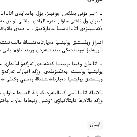
سۇرادى.
- ءبىز مۇنى بىلگەن جوقپىز. بۇل جاعدايدى اتا-انا
ءبىراق ول ناقتى جاۋاپ بەرە المادى. بالانى تولىق 
ەكەنىمىزدى اتا-اناسىنا حابارلادىق، - دەدى بالاباق
اتىراۋ وبلىستىق پوليتسيا دەپارتامەنتىنىڭ مالىمەتىنش
تاربيەلەۋ جونىندەگى مىندەتتەردى ورىنداماۋ» بابى 
- اتالعان وقيعا بويىنشا كەشەندى تەرگەۋ امالدارى جۇ
پوليتسيا بولىمىنە جەتكىزىلدى. وزگە اقپارات تەرگە
وبلىستىق پوليتسيا دەپارتامەنتىنىڭ رەسمي وكىلى مەي
بالانىڭ اتا-اناسى كىنالىلەردىڭ زاڭ الدىندا جاۋاپ 
وزگە بالالارعا قايتالانباۋى ءۇشىن وقيعاعا جان-جاقت
ايماق