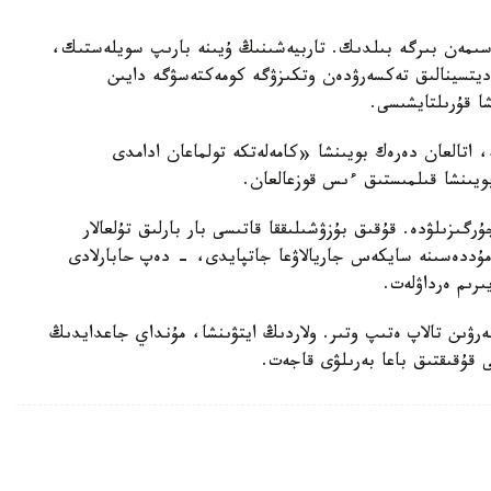
سىمەن بىرگە بىلدىك. تاربيەشىنىڭ ۇيىنە بارىپ سويلەستىك،
مەديتسينالىق تەكسەرۋدەن وتكىزۋگە كومەكتەسۋگە دايىن
شا قۇرىلتايشىسى.
ە، اتالعان دەرەك بويىنشا «كامەلەتكە تولماعان ادامدى
بويىنشا قىلمىستىق ءىس قوزعالعان.
رگىزىلۋدە. قۇقىق بۇزۋشىلىققا قاتىسى بار بارلىق تۇلعالار
ۋ مۇددەسىنە سايكەس جاريالاۋعا جاتپايدى، - دەپ حابارلادى
ىرىم ەرداۋلەت.
بەرۋىن تالاپ ەتىپ وتىر. ولاردىڭ ايتۋىنشا، مۇنداي جاعدايدىڭ
ى قۇقىقتىق باعا بەرىلۋى قاجەت.