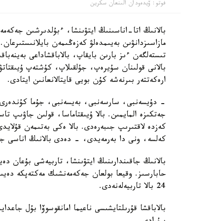
فوتو: ۆيدەودان الىنعان سكرين
بالانىڭ اتا-اناسىنىڭ ايتۋىنشا، ءبۇلدىرشىن جەكەمە
مازاسىزدانۋىن بەيىمدەلۋ كەزەڭىمەن بايلانىستىرعان. 
تىستەلگەن ءىز بارىن بايقاپ، بالاباقشاداعى بەينەباقى
بالانى قولىنان سۇيرەپ، جۇلقىلاپ، كۇشتەپ ۇيىقتاتۋ
ارەكەتتەر بىرنەشە كۇن بويى قايتالانعانىن ايتادى.
- دۇيسەنبى، سارسەنبى، بەيسەنبى، جۇما كۇندەرى ء
جەتكىزە المايمىن. بالا ۇيىقتاماسا، قولىن جاۋىپ ت
كەزدە لاقتىرىپ جىبەرەدى. بالا ەكى بەتىمەن قۇلايد
كەلسە، ونى دا بەرمەيدى، - دەدى بالانىڭ اناسى جا
بالانىڭ جاقىندارىنىڭ ايتۋىنشا، تاربيەشى بۇعان دە
حابارسىز. وقيعا بولعان جەكەمەنشىك مەكتەپكە دەيىن
24 بالا تاربيەلەنەدى.
بالاباقشا قۇرىلتايشىسى ناعيما امانقوسوۆا بۇل جاعد