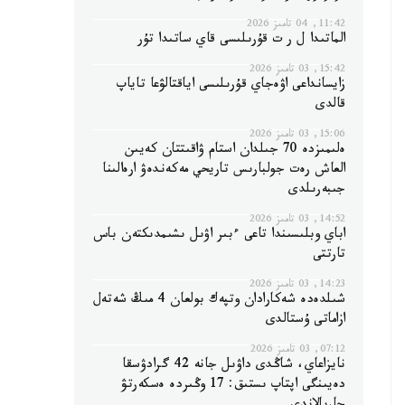
11:42, 04 تامىز 2026
الماتىدا ل ر ت قۇرىلىسى قاي ساتىدا تۇر
15:42, 03 تامىز 2026
زايسانداعى اۋەجاي قۇرىلىسى اياقتالۋعا تاياپ
قالدى
15:06, 03 تامىز 2026
ەلىمىزدە 70 جىلدان استام ۋاقىتتان كەيىن
العاش رەت جولبارىس تاريحي مەكەندەۋ ارەالىنا
جىبەرىلدى
14:52, 03 تامىز 2026
اباي وبلىسىندا تاعى ءبىر اۋىل ىشىمدىكتەن باس
تارتتى
14:23, 03 تامىز 2026
شىلدەدە شەكارادان وتپەك بولعان 4 مىڭ شەتەل
ازاماتى ۇستالدى
07:12, 03 تامىز 2026
نايزاعاي، شاڭدى داۋىل جانە 42 گرادۋسقا
دەيىنگى اپتاپ ىستىق: 17 وڭىردە ەسكەرتۋ