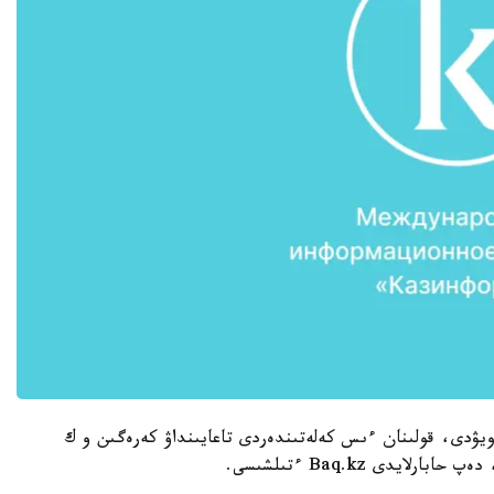
ۋدى، قولىنان ءىس كەلەتىندەردى تاعايىنداۋ كەرەگىن و ك
يدى Baq.kz ءتىلشىسى.