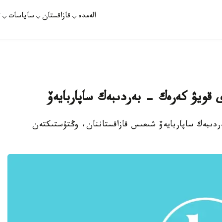
الەمدە
قازاقستان
ساياسات
ت
ويۋ كەرەك - بەردىبەك ساپاربايەۆ
ەردىبەك ساپاربايەۆ شىعىس قازاقستاننان، وڭتۇستىكتەن