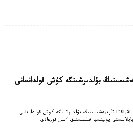
بيەشىسىنىڭ بۇلدىرشىنگە كۇش قولدانعانى
جەكەمەنشىك بالاباقشا تاربيەشىسىنىڭ بۇلدىرشىنگە كۇش قولدانعانى
 بايلانىستى پوليتسيا قىلمىستىق ءىس قوزعادى.