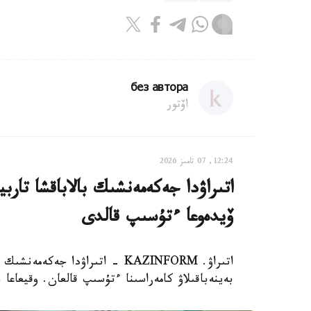
без автора
اۆتور
12:24, 07 تامىز 2026
اتىراۋدا جەكەمەنشىك بالاباقشا تار
ۆيدەوعا ءتۇسىپ قالدى
اتىراۋ. KAZINFORM - اتىراۋدا 
بەينەباقىلاۋ كامەراسىنا ءتۇسىپ قالعان. وقيعاعا