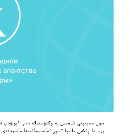
سول سەبەپتى شىعىس نە وڭتۇستىك دەپ ءبولۋدى قوي
ق- دا وتكەن باسپا ءسوز ءماسليحاتىندا مالىمدەدى، دەپ حابارلا