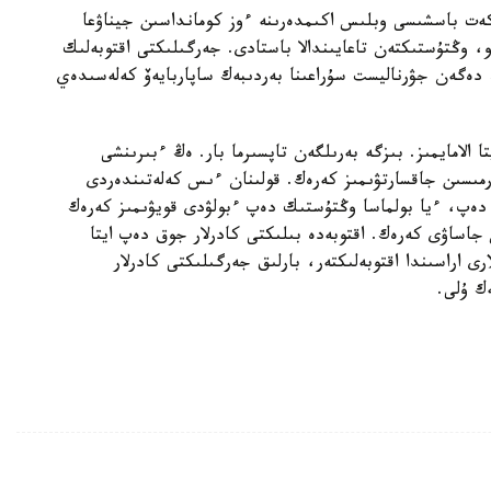
كەت باسشىسى وبلىس اكىمدەرىنە ءوز كومانداسىن جيناۋعا
وڭتۇستىكتەن تاعايىندالا باستادى. جەرگىلىكتى اقتوبەلىك
دەگەن جۋرناليست سۇراعىنا بەردىبەك ساپاربايەۆ كەلەسىدەي
الامايمىز. بىزگە بەرىلگەن تاپسىرما بار. ەڭ ءبىرىنشى
رمىسىن جاقسارتۋىمىز كەرەك. قولىنان ءىس كەلەتىندەردى
دەپ، ءيا بولماسا وڭتۇستىك دەپ ءبولۋدى قويۋىمىز كەرەك
جاساۋى كەرەك. اقتوبەدە بىلىكتى كادرلار جوق دەپ ايتا
رى اراسىندا اقتوبەلىكتەر، بارلىق جەرگىلىكتى كادرلار
ك ۇلى.