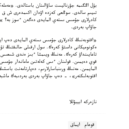
بۇل اڭگىمە جۋرناليست ساۋالىنان باستالدى. «مەملە
تىيىم سالدى. سوڭعى كەزدە اۋدان اكىمدەرى ش ق و، 
كادرلارى جۇمىس ىستەي المايدى دەگەن ءسوز بە؟ » 
جاۋاپ بەردى.
«اقتوبەنىڭ كادرلارى جۇمىس ىستەي المايدى دەپ ايتا 
ەكونوميكانى دامىتۋ كەرەك. سول ارقىلى حالىقتىڭ تۇ
تاعايىنداۋ كەرەك. مەنىڭ ويىمشا ءبىز ەندى شىعىس 
قوي دەيمىن. قولىنان ءىس كەلەتىن ماماندار جۇمىس 
المايمىن. مەنىڭ ورىنباسارلارىم، دەپارتامەنت باسشىلا
اقتوبەلىكتەر»، - دەپ جاۋاپ بەردى بەردىبەك ماشبە
نازەركە ابيبۋللا
قوعام
ايماق