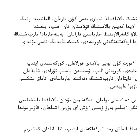
نشىك بالاباقشاعا نەبارى بەس كۇن بارعان. العاشىندا ونىڭ
الايدا كەيىن بالاسىنىڭ قۇلاعىنان قان اعىپ، يىعىندا
لاۋ كامەرالارىنىڭ جازباسىن قاراعان. بەينەجازبادا تاربيەشىنىڭ
عا ارەكەتتەنگەنى كورىنەدى. كىشكەنتايدىڭ اناسى مۇنداي
تورت كۇن بويى بالامدى قورلاعان. كورگەنىمدى ايتىپ
استايدى. كورپەنى الىپ، ۇستىنەن باسىپ تۇرادى. شايقاعان
ى. قايتادان تاربيەشىنىڭ ەتەگىنە جارماسادى. تاماق ىشكىسى
زيرا عابيدەن.
يىن دە ءىستى بولعان. دەگەنمەن بۇدان بالاباقشا باسشىلىعى
گى ءبىلىم بەرۋ ۇيىمى ءۇش اي بۇرىن اشىلعان. قازىر مۇندا
ايدىڭ العاش رەت تىركەلگەنىن ايتىپ، اتا-انادان كەشىرىم