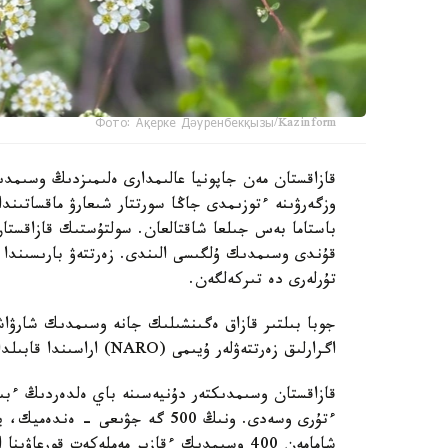
Фото: Ақерке Дәуренбекқызы/Kazinform
قازاقستان مەن جاپونيا عالىمدارى ەلىمىزدىڭ وسىمدى
وزگەرۋىنە ءتوزىمدى جاڭا سورتتار شىعارۋ ماقساتىند
باستاما بەس جىلعا شاقتالعان. سولتۇستىك قازاقستا
قۇندى وسىمدىك ۇلگىسى الىندى. زەرتتەۋ بارىسىندا 
تۇرلەرى دە تىركەلگەن.
جوبا بىلتىر قازاق ەگىنشىلىك جانە وسىمدىك شارۋاش
اگرارلىق زەرتتەۋلەر ۇيىمى (NARO) اراسىندا قابىلدانعان كەلىسىم اياسىندا قولعا الىندى.
ءتۇرى وسەدى. ونىڭ 500 گە جۋىعى 
شامامەن 400 وسىمدىك ءقازىر مەملەكەت قورعاۋىنا الىنعان.