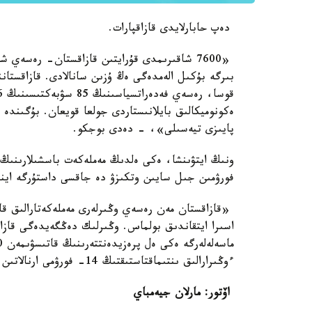
دەپ حابارلايدى قازاقپارات.
«7600 شاقىرىمدى قۇرايتىن قازاقستان- رەسە
پايىزى تيەسىلى»، - دەدى بوجكو.
ونىڭ ايتۋىنشا، ەكى ەلدىڭ مەملەكەت باسشىلارىنىڭ 
فورۋمىن جىل سايىن وتكىزۋ دە جاقسى داستۇرگە اينا
«قازاقستان مەن رەسەي وڭىرلەرى مەملەكەتارالىق قار
اسىرا ايتقاندىق بولماس. وڭىرلىك دەڭگەيدەگى قاز
ءوڭىرارالىق ىنتىماقتاستىقتىڭ 14- فورۋمى ارنالاتىن بولادى»، - دەدى ول.
اۆتور: مارلان جيەمباي