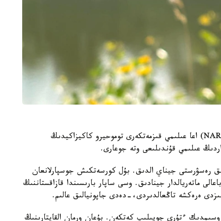
جاپونيانىڭ ۇلتتىق اگرارلىق زەرتتەۋلەر ۇيىمىنىڭ (NARO) اعا عىلىمي قىزمەتكەرى توموحيرو كاكيزاكيدىڭ
داردىڭ عىلىمي قۇندىلىعى وتە جوعارى.
 ءبىز 50 قۇندى گەنەتيكالىق رەسۋرستى جيناي الدىق. بۇل كورسەتكىش جوسپارلانعان
اعالى ماتەريالدار جينادىق. وسى ساپار بارىسىندا قازاقستاننىڭ
ىزدى ەرەكشە تاڭعالدىردى،-دەدى جاپونيالىق عالىم.
اسىردا الەمدە 600 دەن استام وسىمدىك ءتۇرى جويىلىپ كەتكەن. بۇعان ورمان القاپتارىنىڭ