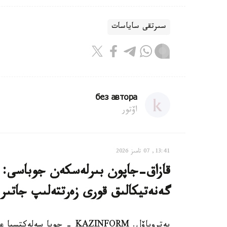
سىرتقى ساياسات
без автора
اۆتور
13:41, 07 تامىز 2026
قازاق-جاپون بىرلەسكەن جوباسى: ە
گەنەتيكالىق قورى زەرتتەلىپ جاتىر
پەتروپاۆل. KAZINFORM - جوب