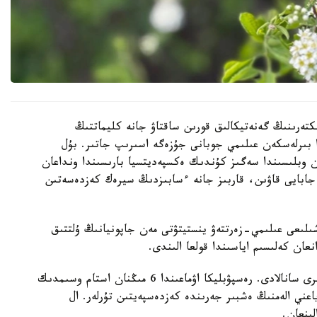
كتەرىنىڭ گەنەتيكالىق قورىن ساقتاۋ جانە كليماتتىڭ
ا بىرلەسكەن عىلىمي جوبانى جۇزەگە اسىرىپ جاتىر. بۇل
ن وبلىسىندا سەگىز كۇندىك ەكسپەديتسيا بارىسىندا ونداعان
جابايى قاۋىن، قاربىز جانە ءسابىزدىڭ سيرەك كەزدەسەتىن
ىلىعى عىلىمي-زەرتتەۋ ينستيتۋتى مەن جاپونيانىڭ ۇلتتىق
قازاقستان وسىمدىكتەر دۇنيەسىنە باي ەلدەردىڭ ءبىرى سانالادى. رەسپۋبليكا اۋماعىندا 6 مىڭنان استام وسىمدىك
- ەندەميك، ياعني الەمنىڭ ەشبىر جەرىندە كەزدەسپەيتىن تۇرلەر. ال