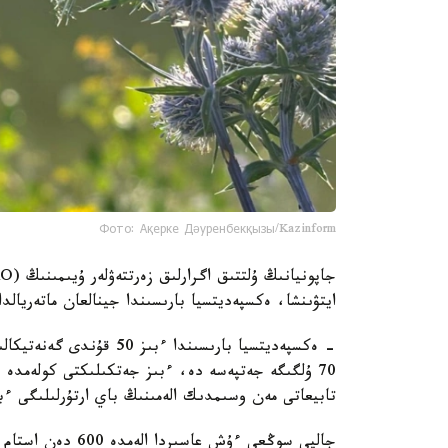
Фото: Ақерке Дәуренбекқызы/Kazinform
ايتۋىنشا، ەكسپەديتسيا بارىسىندا جينالعان ماتەريال
- ەكسپەديتسيا بارىسىندا
70 ۇلگىگە جەتپەسە دە، ءبىز جەتكىلىكتى كولەمدە ب
تابيعاتى مەن وسىمدىك الەمىنىڭ باي ارتۇرلىلىگى ءب
جالپى سوڭعى ءۇش ع