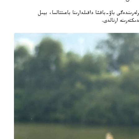
ەرىندەگى باۋ-باقشا داقىلدارىنا باعىتتالسا، بيىل
كتەرىنە ارنالدى.