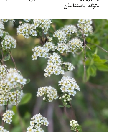
ەتۋگە باعىتتالعان.