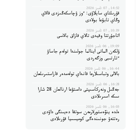
14:52, 07 تامىز 2026
قۇرىلتاي سايلاۋى: ءوز ۋچاسكەڭىزدى قالاي
وڭاي تابۋعا بولادى
10:39, 07 تامىز 2026
اتاجۇرتتا وقيدى تالاي قازاق بالاسى
19:09, 06 تامىز 2026
ۇلكەن الماتى اينالما جولىندا تولەم جاساۋ
ءتارتىبى وزگەردى
16:44, 06 تامىز 2026
بالالى وتباسىلارعا قانداي تولەمدەر قاراستىرىلعان
16:28, 06 تامىز 2026
جەڭىل ونەركاسىپتى دامىتۋعا ارنالعان 28 شارا
ىسكە اسىرىلادى
16:05, 06 تامىز 2026
ەلدە ينۆەستورلارمەن سوتقا دەيىنگى داۋدى
رەتتەۋ جونىندەگى كوميسسيا قۇرىلادى