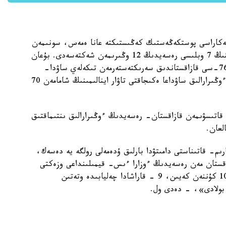
ي شەكاراسى پوستكەڭەستىك كەڭىستىكتە عانا ەمەس، سونىمەن
بىرگە بۇكىل الەمدەگى ەڭ ۇزىن سانالادى. قازاقستاننىڭ 7 وبلىسى رەسەيدىڭ 12 وڭىرىمەن شەكتەسەدى. بۇعان
قوسا، رەسەي فەدەراتسياسىنىڭ 85 سۋبەكتىسىنىڭ 76-سى قازاقستاندىق سەرىكتەستەرمەن تىكەلەي ساۋدا-
ەكونوميكالىق بايلانىستاردى جولعا قويعان. بۇگىندە ءوڭىرارالىق ساۋداعا ەكىجاقتى تاۋار اينالىمىنىڭ شامامەن 70
قاتىسۋىمەن قازاقستان- رەسەيدىڭ ءوڭىرارالىق ىنتىماقتىق
لعان.
ىم- قاتىناستى دامىتۋدا بارلىق ۇدەمەلى رولگە يە دەسەك،
اقستان مەن رەسەيدىڭ ءوزارا ءىس- قيمىلىنداعى وزەكتى
ماسەلەلەرگە ەكى ەل پرەزيدەنتتەرىنىڭ قاتىسۋىمەن 10 كۇننەن كەيىن، 9 - قاراشادا چەليابىدە وتەتىن