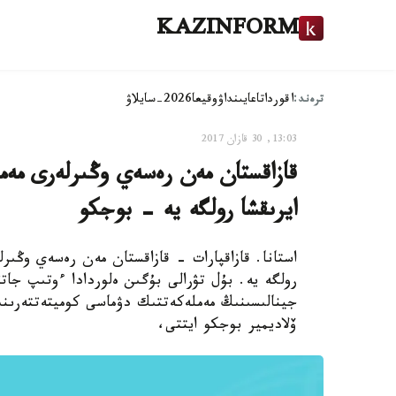
KAZINFORM
ترەند:
اقوردا
تاعايىنداۋ
وقيعا
2026-سايلاۋ
13:03, 30 قازان 2017
قازاقستان مەن رەسەي وڭىرلەرى مەملە
ايرىقشا رولگە يە - بوجكو
استانا. قازاقپارات - قازاقستان مەن رەسەي وڭىرلە
رولگە يە. بۇل تۋرالى بۇگىن ەلوردادا ءوتىپ جات
جينالىسىنىڭ مەملەكەتتىك دۋماسى كوميتەتتەرىنى
ۆلاديمير بوجكو ايتتى،