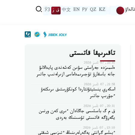
الداۋ
KZ
QZ
РУ
EN
中文
ق ز
ЎЗ
تاقىرىپقا قاتىستى
22:31, 07 تامىز 2026
ەلىمىزدە جەراستى سۋىن كەشەندى پايدالانۋ
جانە باسقارۋ تۇجىرىمداماسى ازىرلەنىپ جاتىر
21:58, 07 تامىز 2026
اسكەري ينستيتۋتتاردا كونكۋرستىق ىرىكتەۋ
ءجۇرىپ جاتىر
20:31, 07 تامىز 2026
ق م گ باسشىسى جاڭادان ءىرى كەن ورنىن
يگەرۋگە قاتىستى تۇسىنىك بەردى
15:10, 07 تامىز 2026
ءبىلىم گرانتى يەگەرلەرىنىڭ ءتىزىمى شىقتى