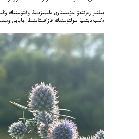
بىلتىر زەرتتەۋ جۇمىستارى ەلىمىزدىڭ وڭتۇستىك وڭىرل
ەكسپەديتسيا سولتۇستىك قازاقستاننىڭ جابايى وسىمدى