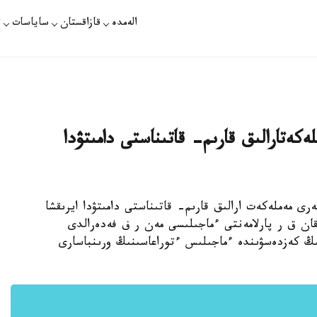
الەمدە
قازاقستان
ساياسات
ت
كەتارالىق قارىم- قاتىناستى دامىتۋدا
رى مەملەكەت ارالىق قارىم- قاتىناستى دامىتۋدا ايرىقشا
قان ق ر پارلامەنتى ءماجىلىسى مەن ر ف فەدەرالدى
ڭ كەزدەسۋىندە ءماجىلىس ءتوراعاسىنىڭ ورىنباسارى