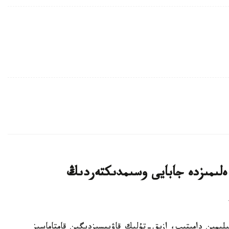
لىمىزدە جابايى وسىمدىكتەردىڭ
ا سەلەكتسيا عىلىمىن دامىتىپ، ازىق-تۇلىك قاۋىپسىزدىگىن قامتاماسىز