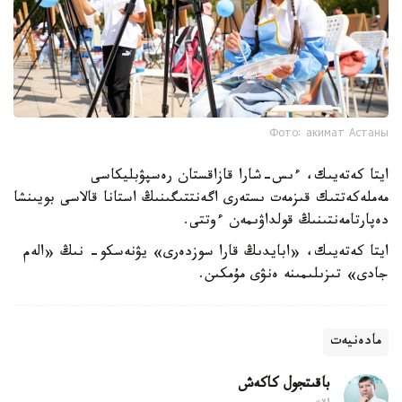
Фото: акимат Астаны
ايتا كەتەيىك، ءىس-شارا قازاقستان رەسپۋبليكاسى
مەملەكەتتىك قىزمەت ىستەرى اگەنتتىگىنىڭ استانا قالاسى بويىنشا
دەپارتامەنتىنىڭ قولداۋىمەن ءوتتى.
ايتا كەتەيىك، «ابايدىڭ قارا سوزدەرى» يۋنەسكو- نىڭ «الەم
جادى» تىزىلىمىنە ەنۋى مۇمكىن.
مادەنيەت
باقىتجول كاكەش