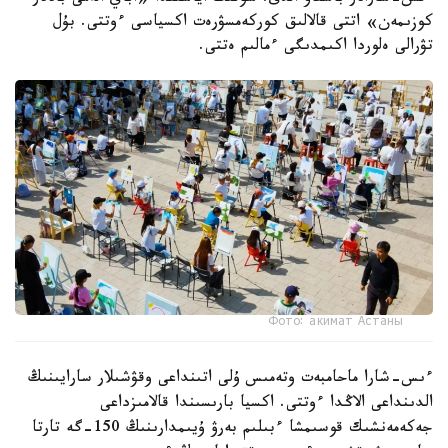
كوزىمەن» اتتى قالالىق كوركەمسۋرەت اكسياسى ءوتتى. بۇل
تۋرالى ەلوردا اكىمدىگى ءمالىم ەتتى.
Фото: акимат Астаны
ءىس-شارا ماحامبەت وتەمىس ۇلى اتىنداعى وقۋشىلار سارايىنىڭ
الدىنداعى الاڭدا ءوتتى. اكسيا بارىسىندا قالامىزداعى
جەكەمەنشىك قوسىمشا ءبىلىم بەرۋ ۇيىمدارىنىڭ 150-گە تارتا