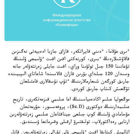
ءىرى عۇلاما، ءدىني قايراتكەر، قازاق جازبا ادەبيەتى نەگىزىن
قالاۋشىلاردىڭ ءبىرى، كورنەكتى اقىن اقىت ءۇلىمجى ۇلىنىڭ
تۋعانىنا 150 جىل تولۋىنا وراي، اقىت جايلى زەرتتەۋلەر جانە
وسىدان 120 جىلداي بۇرىن قازان قالاسىندا شاعاتاي الىپبيىندە
جارىق كورگەن شىعارمالارىنىڭ ءتۇپ نۇسقالارى قامتىلعان
تۇڭعىش كىتاپ جارىق كوردى.
موڭعوليا عىلىم اكادەمياسىنىڭ اعا عىلىمي قىزمەتكەرى، تاريح
عىلىمدارىنىڭ دوكتورى (Sc.D)، پروفەسسور، حۋرمەتحان
مۋحامادي ۇلىنىڭ كوپ جىلعى جيناقتاعان عىلىمي زەرتتەۋلەرىن
ارنايى رەداكتورلاپ، تولىقتىرۋ ارقىلى وقىرمانعا ۇسىندىق.
اتالمىش كىتاپقا اقىت ءۇلىمجى ۇلى تۋرالى زەرتتەۋلەرمەن قاتار