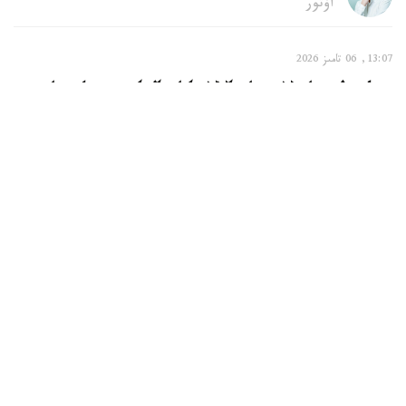
اۆتور
13:07, 06 تامىز 2026
بيىل ەل تەاترلارىندا بالالارعا ارنالعان قويىلىمداردى
560 مىڭعا جۋىق كورەرمەن تاماشالادى
استانا. قازاقپارات - 2026 -جىلدىڭ العاشقى جارتىجىلدىعىندا
قازاقستان تەاترلارىندا بالالار مەن جاسوسپىرىمدەرگە ارنالعان
3948 سپەكتاكل قويىلىپ، ولاردى 559885 كورەرمەن
تاماشالادى. بۇل تۋرالى مادەنيەت جانە اقپارات مينيسترلىگى
حابارلادى.