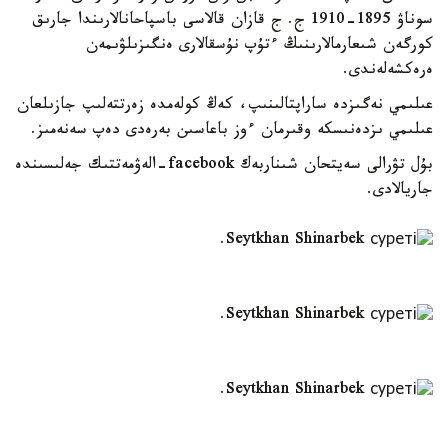
سوناۋ 1895-1910 ج. ج قازان قالاسى باسپاحانالارىندا جارىق
كورگەن شىعارمالارىنىڭ ءتۇپ نۇسقالارى ەنگىزىلۋىمەن
ەرەكشەلەندى.
عىلىمي نەگىزدە ساراپتالىنىپ، كەڭ كولەمدە زەرتتەلىپ جازىلعان
عىلىمي ىزدەنىسكە وقىرمان ءوز باعاسىن بەرەدى دەپ سەنەمىز.
بۇل تۋرالى سەيتحان شىناربەك facebook-الەۋمەتتىك جەلىسىندە
جاريالادى.