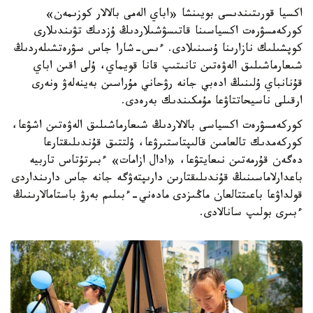
اكسيا قورىتىندىسى بويىنشا «اباي الەمى بالالار كوزىمەن»
كوركەمسۋرەت اكسياسىنا قاتىسۋشىلاردىڭ ۇزدىك تۋىندىلارى
كوپشىلىك نازارىنا ۇسىنىلادى. ءىس-شارا جاس سۋرەتشىلەردىڭ
شىعارماشىلىق الەۋەتىن تانىتىپ قانا قويماي، ۇلى اقىن اباي
قۇنانباي ۇلىنىڭ ادەبي جانە رۋحاني مۇراسىن بەينەلەۋ ونەرى
ارقىلى ناسيحاتتاۋعا مۇمكىندىك بەرەدى.
كوركەمسۋرەت اكسياسى بالالاردىڭ شىعارماشىلىق الەۋەتىن اشۋعا،
كوركەمدىك تالعامىن قالىپتاستىرۋعا، ۇلتتىق قۇندىلىقتارعا
دەگەن قۇرمەتىن نىعايتۋعا، «ادال ازامات» ءبىرتۇتاس تاربيە
باعدارلاماسىنىڭ قۇندىلىقتارىن دارىپتەۋگە جانە جاس دارىنداردى
قولداۋعا باعىتتالعان ماڭىزدى مادەني-ءبىلىم بەرۋ باستامالارىنىڭ
ءبىرى بولىپ سانالادى.