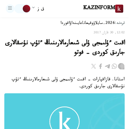
KAZINFORM
ق ز
ترەند:
2026-سايلاۋ
وقيعا
تاعايىنداۋ
اقوردا
12:02, 30 قازان 2017
اقىت ءۇلىمجى ۇلى شىعارمالارىنىڭ ءتۇپ نۇسقالارى
جارىق كوردى - فوتو
استانا. قازاقپارات - اقىت ءۇلىمجى ۇلى شىعارمالارىنىڭ ءتۇپ
نۇسقالارى جارىق كوردى.