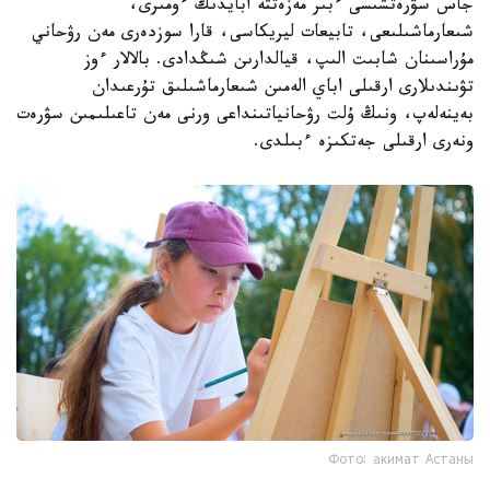
جاس سۋرەتشىسى ءبىر مەزەتتە ابايدىڭ ءومىرى،
شىعارماشىلىعى، تابيعات ليريكاسى، قارا سوزدەرى مەن رۋحاني
مۇراسىنان شابىت الىپ، قيالدارىن شىڭدادى. بالالار ءوز
تۋىندىلارى ارقىلى اباي الەمىن شىعارماشىلىق تۇرعىدان
بەينەلەپ، ونىڭ ۇلت رۋحانياتىنداعى ورنى مەن تاعىلىمىن سۋرەت
ونەرى ارقىلى جەتكىزە ءبىلدى.
Фото: акимат Астаны