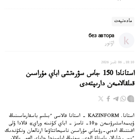
مادەنيەت
без автора
اۆتور
18:10, 06 تامىز 2026
استانادا 150 جاس سۋرەتشى اباي مۇراسىن
قىلقالاممەن دارىپتەدى
استانا. KAZINFORM - استانا قالاسى ءبىلىم باسقارماسىنىڭ
ۇيىمداستىرۋىمەن «10- تامىز - اباي كۇنىنە وراي» قالادا ۇلى
اقىننىڭ ادەبي-رۋحاني مۇراسىن ناسيحاتتاۋعا ارنالعان ونكۇندىك
ءىس-شارالار باستاۋ الدى. سونىڭ اياسىندا «اباي الەمى بالالار