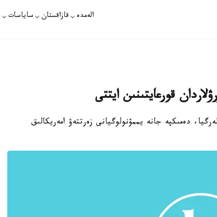
الەمدە
قازاقستان
ساياسات
ت
ۋلاردان قورعايتىنىن ايتتى
لەرگيا، دەمىكپە جانە يممۋنولوگيانى زەرتتەۋ امەريكالىق