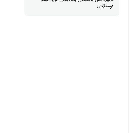
ناتيجەسىن قاشىقتان باعالايتىن جۇيە ىسكە
قوسىلادى