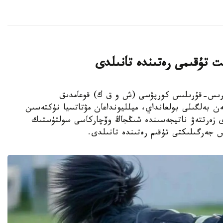
ت تۇقىمى رەتىندە تانىلدى
ىڭجاڭ ءوندىرىس-قۇرىلىس كورپۋسى (ش و ق ك) قوعامدىق
ەن بەلگىلى بولعانداي، ميلليونداعان مۋتاتسيا نۇكتەسىن
دى زەرتتەۋ ناتيجەسىندە شىڭجاڭ وۆچاركاسى سولتۇستىك
س جەرگىلىكتى تۇقىم رەتىندە تانىلدى.