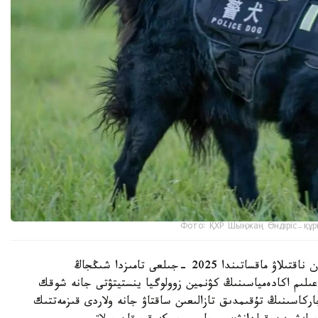
Фото: ҚХР Шыңжаң Өндіріс-құр
شىڭجاڭ وۆچاركاسىنىڭ شىعۋ تەگىن عىلىمي تۇرعىدان ناقتىلاۋ ماقساتىندا 2025 -جىلعى تامىزدا شىڭجاڭ
لىم اكادەمياسىنىڭ كۋنمين زوولوگيا ينستيتۋتى جانە شوقك
ركاسىنىڭ تۇقىمدىق تازالىعىن ساقتاۋ جانە ولاردى قىزمەتتىك