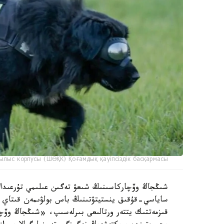
ылыс корпусы (ШӨҚК) Қоғамдық қауіпсіздік басқармасы
ساياسي-قۇقىق ينستيتۋتىنىڭ باس بولۋىمەن قىتاي عى
قىزمەتتىك يتتەر ورتالىعى بىرلەسىپ، «شىڭجاڭ وۆچا