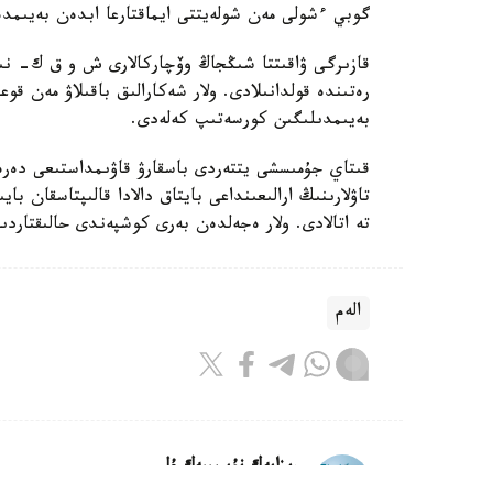
گوبي ءشولى مەن شولەيتتى ايماقتارعا ابدەن بەيىمدە
قازىرگى ۋاقىتتا شىڭجاڭ وۆچاركالارى ش و ق ك- نىڭ 
رەتىندە قولدانىلادى. ولار شەكارالىق باقىلاۋ مەن قوع
بەيىمدىلىگىن كورسەتىپ كەلەدى.
قىتاي جۇمىسشى يتتەردى باسقارۋ قاۋىمداستىعى دە
تاۋلارىنىڭ ارالىعىنداعى بايتاق دالادا قالىپتاسقان 
تە اتالادى. ولار ەجەلدەن بەرى كوشپەندى حالىقتار
الەم
ريزابەك نۇسىپبەك ۇلى