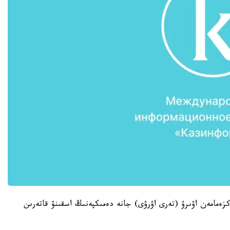
ەمامەن اۋىرۋ (تەرى اۋرۋى) جانە دەمىكپەنىڭ اسقىنۋ قاتەرىن