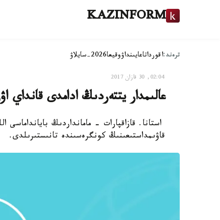
KAZINFORM
ترەند:
اقوردا
تاعايىنداۋ
وقيعا
2026-سايلاۋ
02:04, 30 قازان 2017
عالىمدار يتتەردىڭ ادامدى قانداي اۋر
استانا. قازاقپارات - مامانداردىڭ بايانداماسى ال
قاۋىمداستىعىنىڭ كونگرەسىندە تانىستىرىلدى.