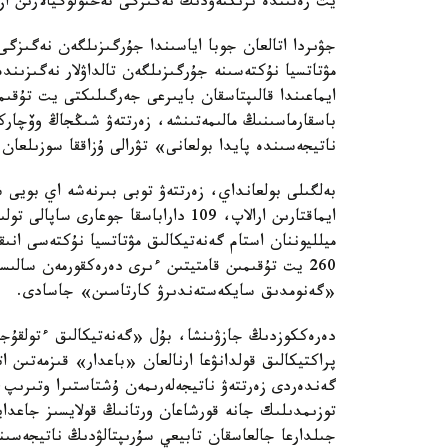
يت رەتىندە ىرىكتەۋدىڭ نەگىزگى تەحنولوگيالارىن از
جۋىردا اتالعان جوبا اياسىندا جۇرگىزىلگەن نەگىزگى
مۋتاتسيا نۇكتەسىنە جۇرگىزىلگەن تالداۋلار نەگىزىن
ايماعىندا قالىپتاسقان بايىرعى جەرگىلىكتى يت تۇق
باسقارماسىنىڭ مالىمەتىنشە، زەرتتەۋ شىڭجاڭ وۆچار
ناتيجەسىندە پايدا بولعانى» تۋرالى ۇزاققا سوزىلعان 
بەلگىلى بولعانداي، زەرتتەۋ توبى بىرنەشە اي بويى
ميلليوننان استام گەنەتيكالىق مۋتاتسيا نۇكتەسى انى
260 يت تۇقىمىن قامتيتىن ءىرى دەرەكقورمەن سا
«گەنومدىق سايكەستەندىرۋ كارتاسىن» جاسادى.
دەرەككوزدىڭ جازۋىنشا، بۇل «گەنەتيكالىق ءتولقۇج
پراكتيكالىق قولدانۋعا ارنالعان «باعدار» قىزمەتىن 
گەندەردى زەرتتەۋ ناتيجەلەرىمەن ۇشتاستىرا وتىرىپ
توزىمدىلىك جانە قورشاعان ورتانىڭ قولايسىز جاعدايل
جىلدارعا جالعاسقان تابيعي سۇرىپتالۋدىڭ ناتيجەسى