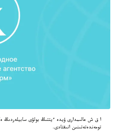
ا ق ش عالىمدارى ۇيدە ءيتتىڭ بولۋى سابيلەردىڭ ەكز
تومەندەتەتىنىن انىقتادى.