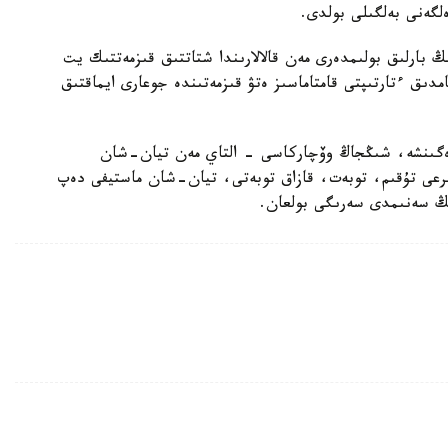
لگەنى بەلگىلى بولدى.
بارلىق بولىمدەرى مەن قالالارىندا شتاتتىق قىزمەتتىك يت
امدىق ءتارتىپتى قامتاماسىز ەتۋ قىزمەتىندە جوعارى ايماقتىق
رەگىنشە، شىڭجاڭ وۆچاركاسى - التاي مەن تيان-شان
بايىرعى تۇقىم، توبەت، قازاق توبەتى، تيان-شان ماستيفى دەپ
دىڭ سەنىمدى سەرىگى بولعان.