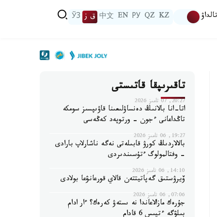
الداۋ
KZ
QZ
РУ
EN
中文
ق ز
ЎЗ
تاقىرىپقا قاتىستى
20:27, 07 تامىز 2026
اتا-انا بالانىڭ دەنساۋلىعىنا قاۋىپسىز سومكە
تاڭداعانى ءجون - ورتوپەد كەڭەسى
19:27, 06 تامىز 2026
بالالاردىڭ كورۋ قابىلەتى نەگە ناشارلاپ بارادى
- وفتالمولوگ ءتۇسىندىردى
14:10, 06 تامىز 2026
ۆيرۋستىق گەپاتيتتەن قالاي قورعانۋعا بولادى
07:06, 06 تامىز 2026
جۇرەك مازالاعاندا نە ىستەۋ كەرەك؟ ءار ادام
بىلۋگە ءتيىس 6 قادام