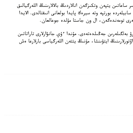
 ساعاتىن يتپەن وتكىزگەن انالاردىڭ بالالارىنىڭ اللەرگيالىق
بيلەردە بورتپە وتە سيرەك پايدا بولعانى انىقتالدى. الايدا
ەرى تومەندەگەن، ال ون جاستا مۇلدە جوعالعان.
رۋ بەلگىلەرىن جەڭىلدەتەدى. مۇندا ءۇي جانۋارلارى تاراتاتىن
 اۆتورلارىنىڭ ايتۋىنشا، مۇنىڭ يتتەن اللەرگياسى بارلارعا ەش