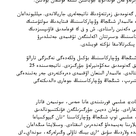
ىرلەۋ مەن قولدانۋ» جوباسىن ىسكە قوسقان بولاتىن.
 گەنومدىق زەرتتەۋدىڭ ناتيجەلەرى جاريالاندى. ميلليونداعان
دە عالىمدار شىڭجاڭ وۆچاركاسىنىڭ قىتايدىڭ سولتۇستىك
ىمى ەكەنىن راستادى. ش و ق ك قوعامدىق قاۋىپسىزدىك
كاسىنىڭ «سىرتتان اكەلىنگەن تۇقىمدى جەتىلدىرۋ
پىكىرتالاسقا نۇكتە قويىلدى.
 شىڭجاڭ وۆچاركاسىنىڭ بۇكىل ولكەدەگى نەگىزگى تارالۋ
ايماقتارىن ارالاپ، 109 داراباسقا جوعارى ساپالى تولىق گەنومدىق سەكۆەنيرلەۋ جۇرگىزدى. ناتيجەسىندە 25
قتالدى. عالىمدار الىنعان اۋقىمدى دەرەكتەردى جەر بەتىندەگى
لىستىرىپ، شىڭجاڭ وۆچاركاسىنىڭ جوعارى دالدىكتەگى
ات» عىلىمي قورىتىندى عانا ەمەس، سونىمەن قاتار
اتقارادى. بۇعان دەيىن جۇرگىزىلگەن فۋنكتسيونالدىق
، عىلىمي توپ شىڭجاڭ وۆچاركاسىنا ءتان گيپوكسياعا
ارىنا بەيىمدەلۋ گەندەرىن انىقتادى. وسىلايشا مىڭداعان
ندە ولاردىڭ سۋىق ءارى بيىك تاۋلى وڭىرلەرگە، سونداي-اق