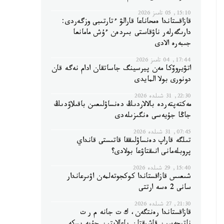
15:10, 05 تامىز 2026
قازاقستاندا ەمحاناعا قارالۋ ءتارتىبى وزگەردى:
دارىگەرلەر ناۋقاستى بىردەن ءۇش مامانعا
جىبەرە الادى
17:44, 04 تامىز 2026
اتۋيروۆكا مەن پيرسينگ جاساتقان ادام نەگە قان
دونورى بولا المايدى
22:30, 31 شىلدە 2026
مەكتەپتەردە بالالاردىڭ دەنساۋلىعىن باقىلاۋدىڭ
جاڭا جۇيەسى ەنگىزىلەدى
07:45, 31 شىلدە 2026
تىلگە قاراپ دەنساۋلىققا قاتىستى قانداي
پروبلەمانى انىقتاۋعا بولادى؟
15:40, 29 شىلدە 2026
شىعىس قازاقستاندا كوكجوتەلمەن اۋىرعاندار
سانى 2 ەسە ارتتى
21:30, 27 شىلدە 2026
قازاقستاندا رەنتگەن، ك ت جانە م ر ت