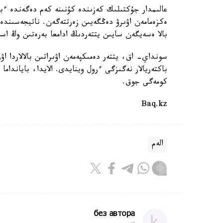
عالىمدار جۇكتىلىك كەزىندە كۇنىنە كەم دەگەندە ءبىر
ەكزەمامەن اۋىرۋ دەڭگەيىن زەرتتەگەن. ناتيجەسىندە سا
بالا ەسەيگەن سايىن يتتەردىڭ ادامعا بەرەتىن وڭ اس
سونداي- اق، يتتەر دەمىكپەمەن اۋىراتىن بالالاردا اۋ
باكتەريالار نەگىزگى ءرول وينايدى. الايدا، بايانداما
كومەگى جوق.
Baq.kz
الەم
без автора