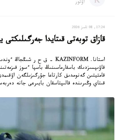
اۆتور
17:24, 08 تامىز 2026
قازاق توبەتى قىتايدا جەرگىلىكتى ي
استانا. KAZINFORM – ق ح ر ش
قاۋىپسىزدىك باسقارماسىنىڭ باسپا ءسوز قىزمەتىن
قامتيتىن گەنومدىق كارتاعا جۇرگىزىلگەن اۋقىم
قىتاي وڭىرىندە قالىپتاسقان بايىرعى جانە دەربە