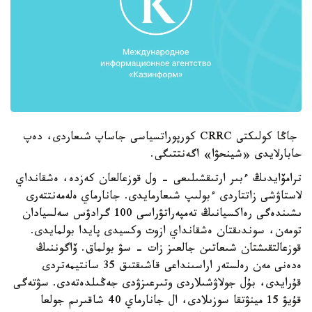
جاڭا كولىكتى CRRC كورپوراتسياسى جاساپ شىعاردى، دەپ
حابارلايدى «شينحۋا» اگەنتتىگى.
ترامۆايدىڭ ءبىر ارتىقشىلىعى - ول قوزعالعان كەزدە، ەشقانداي
لاستاۋشى زاتتاردى ءبولىپ شىعارمايدى. جانارماي ەلەمەنتتەرى
ىشىندەگى رەاكسيانىڭ تەمپەراتۋراسى 100 گرادۋس سەلسيادان
تومەن، سوندىقتان ەشقانداي ازوت وكسيدى پايدا بولمايدى.
قوزعالتقىشتان شىعاتىن جالعىز زات - سۋ بولماق. ۆاگوننىڭ
ەدەنى مەن رەلستەر اراسىنداعى قاشىقتىق 35 سانتيمەتردى
قۇرايدى، بۇل جولاۋشىلاردى وتىرعىزۋدى جەڭىلدەتەدى. سۋتەگى
قۇيۋ 15 مينۋتقا سوزىلادى، ال جانارماي 40 شاقىرىم جولعا