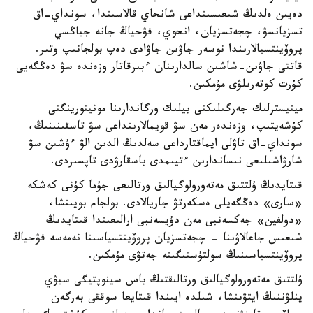
دەيىن ەلدىڭ شىعىسىنداعى شانحاي قالاسىندا، سونداي-اق
تسزيانسۋ، چجەتسزيان، انحوي، فۋجياڭ جانە جياڭسي
پروۆينتسيالارىندا نوسەر جاۋىن جاۋادى دەپ بولجانىپ وتىر.
قاتتى جاۋىن-شاشىن سالدارىنان ءبىرقاتار وزەندە سۋ دەڭگەيى
كۇرت كوتەرىلۋى مۇمكىن.
مينيسترلىك جەرگىلىكتى بيلىك ورگاندارىنا مونيتورينگتى
كۇشەيتىپ، وزەندەر مەن سۋ قويمالارىنداعى سۋ تاسقىنىنىڭ،
سونداي-اق تاۋلى ايماقتارداعى سەلدىڭ الدىن الۋ ءۇشىن سۋ
شارۋاشىلىعى نىساندارىن ءتيىمدى باسقارۋدى تاپسىردى.
قىتايدىڭ ۇلتتىق مەتەورولوگيالىق ورتالىعى جۇما كۇنى كەشكە
«سارى» دەڭگەيلى ەسكەرتۋ جاريالادى. بولجام بويىنشا،
«دولفين» جەكسەنبى مەن دۇيسەنبى ارالىعىندا قىتايدىڭ
شىعىس جاعالاۋىنا - چجەتسزيان پروۆينتسياسىنا نەمەسە فۋجياڭ
پروۆينتسياسىنىڭ سولتۇستىگىنە جەتۋى مۇمكىن.
ۇلتتىق مەتەورولوگيالىق ورتالىقتىڭ باس سينوپتيگى سيۋي
ينلۋننىڭ ايتۋىنشا، شىلدە ايىندا قىتايعا سوققى بەرگەن