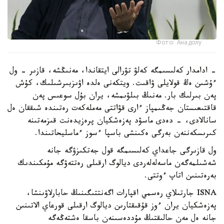
Фото: Анадолу
- ادامدار كەلىسىمگە كەلۋ تۋرالى ايتقاندا، مەنىڭشە، قازىر - ول
ءۇشىن ەڭ قولايلى ۋاقىت. ويتكەنى ەلدە اۋىزبىرشىلىك، كۇش
پەن بىرلىك بار. مەنىڭ بىلۋىمشە، يران بۇل سوعىس پەن
قاقتىعىستان جەڭىمپاز ءارى قۋاتتى مەملەكەت رەتىندە شىققان ەل
سانالادى، - دەدى ماسۋد پەزەشكيان پرەزيدەنت قىزمەتىنە
كىرىسكەننەن بەرگى ەكىنشى باسپا ءسوز ءماسليحاتىندا.
ول قازىرگى جاعداي كەلىسىمگە قول جەتكىزۋگە جانە
شەشىلمەگەن ماسەلەلەردى ديالوگ ارقىلى رەتتەۋگە مۇمكىندىك
بەرەتىنىن اتاپ ءوتتى.
ISNA جارتىلاي رەسمي اقپارات اگەنتتىگىنىڭ حابارلاۋىنشا،
پەزەشكيان يران ءوز قۇقىقتارىن ديالوگ ارقىلى قورعاي الاتىنىن
جانە ەل مەن حالىقتىڭ مۇددەسىنەن باسقا ەشتەڭەگە