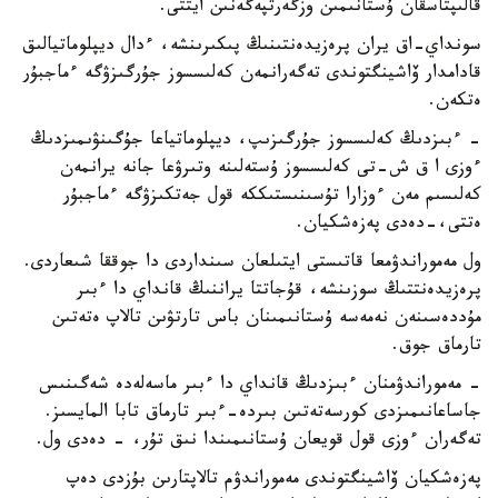
قالىپتاسقان ۇستانىمىن وزگەرتپەگەنىن ايتتى.
سونداي-اق يران پرەزيدەنتىنىڭ پىكىرىنشە، ءدال ديپلوماتيالىق
قادامدار ۆاشينگتوندى تەگەرانمەن كەلىسسوز جۇرگىزۋگە ءماجبۇر
ەتكەن.
- ءبىزدىڭ كەلىسسوز جۇرگىزىپ، ديپلوماتياعا جۇگىنۋىمىزدىڭ
ءوزى ا ق ش-تى كەلىسسوز ۇستەلىنە وتىرۋعا جانە يرانمەن
كەلىسىم مەن ءوزارا تۇسىنىستىككە قول جەتكىزۋگە ءماجبۇر
ەتتى،-دەدى پەزەشكيان.
ول مەموراندۋمعا قاتىستى ايتىلعان سىنداردى دا جوققا شىعاردى.
پرەزيدەنتتىڭ سوزىنشە، قۇجاتتا يراننىڭ قانداي دا ءبىر
مۇددەسىنەن نەمەسە ۇستانىمىنان باس تارتۋىن تالاپ ەتەتىن
تارماق جوق.
- مەموراندۋمنان ءبىزدىڭ قانداي دا ءبىر ماسەلەدە شەگىنىس
جاساعانىمىزدى كورسەتەتىن بىردە-ءبىر تارماق تابا المايسىز.
تەگەران ءوزى قول قويعان ۇستانىمىندا نىق تۇر، - دەدى ول.
پەزەشكيان ۆاشينگتوندى مەموراندۋم تالاپتارىن بۇزدى دەپ