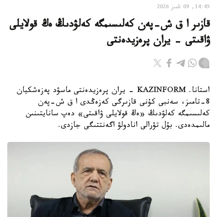
14:45, 09 تامىز 2026
قازىر ا ق ش-پەن كەلىسىمگە كەلۋدىڭ ەڭ قولايلى
ۋاقىتى - يران پرەزيدەنتى
استانا. KAZINFORM - يران پرەزيدەنتى ماسۋد پەزەشكيان
8-تامىز، سەنبى كۇنى قازىرگى كەزەڭدى ا ق ش-پەن
كەلىسىمگە كەلۋدىڭ «ەڭ قولايلى ۋاقىتى» دەپ سانايتىنىن
مالىمدەدى. بۇل تۋرالى انادولۋ اگەنتتىگى جازدى.