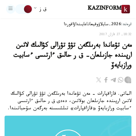
KAZINFORM
ق ز
ترەند:
2026-سايلاۋ
وقيعا
تاعايىنداۋ
اقوردا
18:32, 27 قازان 2017
مەن تۋعاندا بەرىلگەن تۋۋ تۋرالى كۋالىك لاتىن
ارپىندە جازىلعان- ق ر حالىق ءارتىسى ءسابيت
ورازبايەۆ
الماتى. قازاقپارات - مەن تۋعاندا بەرىلگەن تۋۋ تۋرالى كۋالىك
لاتىن ارپىندە جازىلعان بولاتىن، دەدى ق ر حالىق ءارتىسى
ءسابيت ورازبايەۆ «قازاقپارات» تىلشىسىنە بەرگەن سۇحباتىندا.