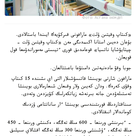
Фото: Астана әкімдігі
«كىتاپ وقيتىن ۇلت» مارافونى قىركۇيەك ايىندا باستالادى.
بۇعان دەيىن استانا اكىمدىگى مەن «كىتاپ وقيتىن ۇلت -
چيتايۋشايا ناتسيا» قوعامدىق قورى ءتيىستى مەموراندۋمعا قول
قويعان.
جوبا وقۋ مادەنيەتىن دامىتۋعا باعىتتالعان.
مارافون شارتى بويىنشا قاتىسۋشىلار التى اي ىشىندە 15 كىتاپ
وقۋى كەرەك. ودان كەيىن ولار وقىعان شىعارمالارى بويىنشا
تەستىلەۋدەن جانە بىرنەشە زياتكەرلىك كۋيزدەن وتەدى.
سىناقتاردىڭ قورىتىندىسى بويىنشا ءار ساناتتاعى ۇزدىك
كوماندالار انىقتالادى.
- ءبىرىنشى ورىنعا - 600 مىڭ تەڭگە، ەكىنشى ورىنعا - 450
مىڭ تەڭگە، ءۇشىنشى ورىنعا 300 مىڭ تەڭگە اقشالاي سىيلىق