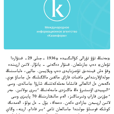
«مەنىڭ تۋۋ تۋرالى كۋالىگىمدە «1936 -جىلى 29- قىنۋاردا
تۋعان» دەپ جازىلعان. قىنۋار دەگەنى - يانۆار. لاتىن ارپىندە
وقۋ ەش قيىندىق تۋعىزبايدى دەپ ويلايمىن. جالپى، ەلباسىنىڭ
جولداۋلارىنداعى ماقسات قازاق حالقىن ماڭگىلىك ەل جاساۋ عوي.
ەگەمەن ەل اتالعالى قانشاما مەملەكەتتىك شارۋا جاسالدى. وسى
ءالىپبيدى اۋىستىرۋ ەڭ ماڭىزدى ماسەلەنىڭ ءبىرى بولاتىن. جەر
ءجۇزىن قاراپ وتىرساڭىز، الەم حالىقتارىنىڭ 70 پايىزى وسى
لاتىن ارپىمەن جازادى ەكەن. دەمەك، بۇل - ەل بولۋ، الەمدىك
كوشكە قوسىلۋ جولىندا جاسالعان تاعى ءبىر قادام. ارينە، وڭاي