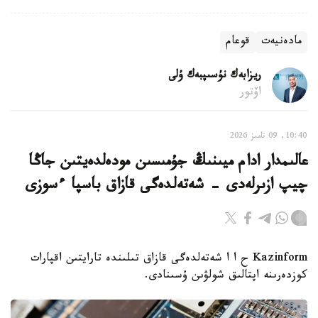
مادەنيەت
قوعام
ريزابەك نۇسىپبەك ۇلى
اۆتور
10:40, 09 تامىز 2026
عالىمدار ادام ميىنىڭ جۇمىسىن مودەلدەيتىن جاڭا
چيپ ازىرلەدى - شەتەلدەگى قازاق باسپا ءسوزى
Kazinform ح ا ا شەتەلدەگى قازاق تىلىندە تارايتىن اقپارات
كوزدەرىنە اپتالىق شولۋىن ۇسىنادى.