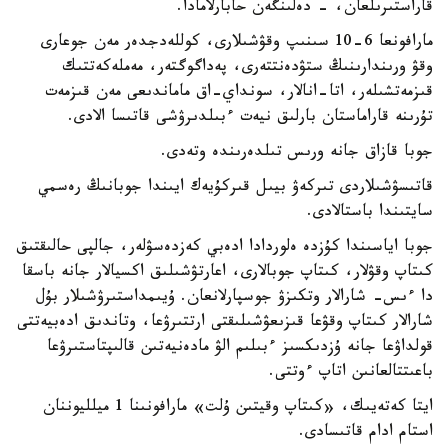
قاراستىرىلعان، - دەلىنگەن حابارلامادا.
مارافونعا 6-10 سىنىپ وقۋشىلارى، كوللەدجدەر مەن جوعارى
وقۋ ورىندارىنىڭ ستۋدەنتتەرى، پەداگوگتەر، مەملەكەتتىك
قىزمەتشىلەر، اتا-انالار، سونداي-اق ماماندىعى مەن قىزمەت
تۇرىنە قاراماستان بارلىق نيەت ءبىلدىرۋشى قاتىسا الادى.
جوبا قازاق جانە ورىس تىلدەرىندە وتەدى.
قاتىسۋشىلاردى تىركەۋ بيىل قىركۇيەك ايىندا جوبانىڭ رەسمي
سايتىندا باستالادى.
جوبا اياسىندا كۇزدە ەلوردادا ادەبي كەزدەسۋلەر، جالپى حالىقتىق
كىتاپ وقۋلار، كىتاپ جوبالارى، اعارتۋشىلىق اكسيالار جانە باسقا
دا ءىس- شارالار وتكىزۋ جوسپارلانعان. ۇيىمداستىرۋشىلار بۇل
شارالار كىتاپ وقۋعا قىزىعۋشىلىقتى ارتتىرۋعا، وتاندىق ادەبيەتتى
قولداۋعا جانە ۇزدىكسىز ءبىلىم الۋ مادەنيەتىن قالىپتاستىرۋعا
باعىتتالعانىن اتاپ ءوتتى.
ايتا كەتەيىك، «كىتاپ وقيتىن ۇلت» مارافونىنا 1 ميلليوننان
استام ادام قاتىسادى.