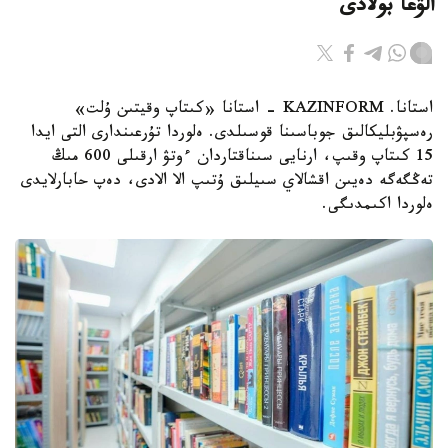
الۋعا بولادى
استانا. KAZINFORM - استانا «كىتاپ وقيتىن ۇلت»
رەسپۋبليكالىق جوباسىنا قوسىلدى. ەلوردا تۇرعىندارى التى ايدا
15 كىتاپ وقىپ، ارنايى سىناقتاردان ءوتۋ ارقىلى 600 مىڭ
تەڭگەگە دەيىن اقشالاي سىيلىق ۇتىپ الا الادى، دەپ حابارلايدى
ەلوردا اكىمدىگى.