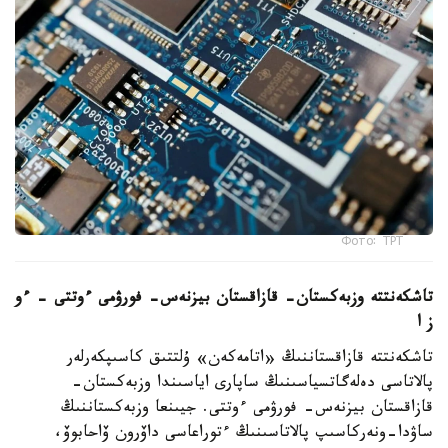
Фото: ТРТ
تاشكەنتتە وزبەكستان- قازاقستان بيزنەس- فورۋمى ءوتتى – ءو
ز ا
تاشكەنتتە قازاقستاننىڭ «اتامەكەن» ۇلتتىق كاسىپكەرلەر
پالاتاسى دەلەگاتسياسىنىڭ ساپارى اياسىندا وزبەكستان-
قازاقستان بيزنەس- فورۋمى ءوتتى. جيىنعا وزبەكستاننىڭ
ساۋدا-ونەركاسىپ پالاتاسىنىڭ ءتوراعاسى داۆرون ۆاحابوۆ،