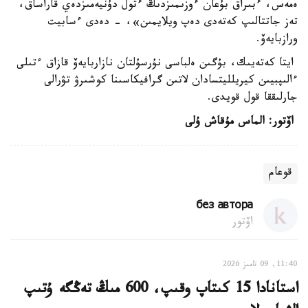
ەمەس، ءبىراق بۇعان ءوزىمىزدىڭ ءتول دۇنيەمىزدەي قاراساق،
تەز جاتتالىپ كەتەدى دەپ ويلايمىن»، - دەدى ءسابيت
ورازبايەۆ.
ايتا كەتەيىك، بۇگىن ەلباسى نۇرسۇلتان نازاربايەۆ قازاق ءتىلى
ءالىپبيىن كيريلليتسادان لاتىن گرافيكاسىنا كوشىرۋ تۋرالى
جارلىققا قول قويدى.
اۆتور: الماس مۇقاش ۇلى
قوعام
без автора
اۆتور
11:40, 09 تامىز 2026
استانادا 15 كىتاپ وقىپ، 600 مىڭ تەڭگە ۇتىپ