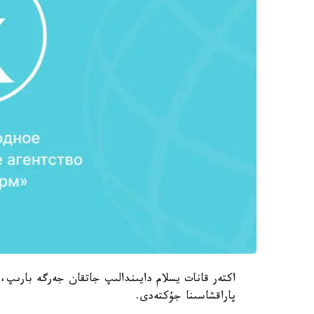
اكتەر قانات يسلام دايىندالىپ جاتقان جەرگە بارى
پاراقشاسىنا جۇكتەدى.