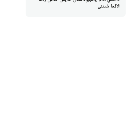
مەسسي الەم چەمپيوناتىنان كەيىن العاش رەت
الاڭعا شىقتى