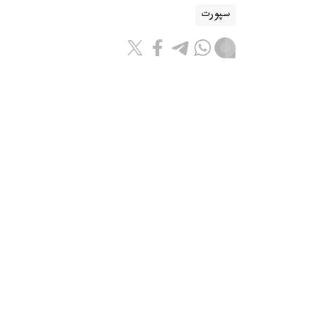
سپورت
باقىتجول كاكەش
اۆتور
14:40, 05 تامىز 2026
داستان ساتپايەۆتىڭ «چەلسي» ساپ
تانىلدى