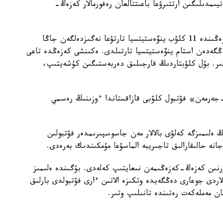
يىمدىلىگىن ارتتىرۋعا باعىتتالعان رەفورمالار كەزەڭ-
كاسىبي فۋتبولدى كوممەرسيالاندىرۋدىڭ العاشقى كەزەڭىندە 11 كلۋب ينۆەستيتسيا تارتۋعا نەگىزدەلگەن جاڭا
كوشتى. وسى باعىتقا 80 ميلليارد تەڭگەدەن استام ينۆەستيتسيا تارتىلدى. ەكىنشى كەزەڭدە تاعى
تىر. بۇل كلۋبتاردىڭ قارجىلىق دەربەستىگىن كۇشەيتىپ،
پاري سەن-جەرمەن» فۋتبول كلۋبى قازاقستاندا ءوزىنىڭ رەسمي
ەلىمىزگە كەلۋى بالالار مەن جاسوسپىرىمدەر فۋتبولىن
جانە حالىقارالىق تاجىريبە الماسۋعا مۇمكىندىك بەرەدى.
رنىن كەزەڭ-كەزەڭىمەن نىعايتىپ كەلەدى. بۇگىندە ەلىمىز
ردى جوعارى دەڭگەيدە وتكىزە الاتىن ءارى فۋتبولدى بارلىق
عان مەملەكەت رەتىندە تانىلىپ وتىر.