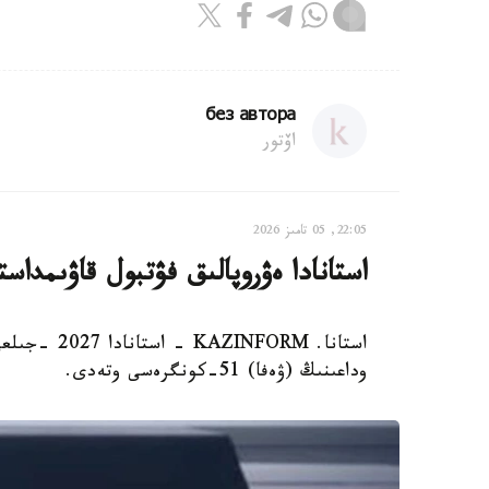
без автора
اۆتور
22:05, 05 تامىز 2026
استانادا ەۋروپالىق فۋتبول قاۋىمدا
وداعىنىڭ (ۋەفا) 51-كونگرەسى وتەدى.