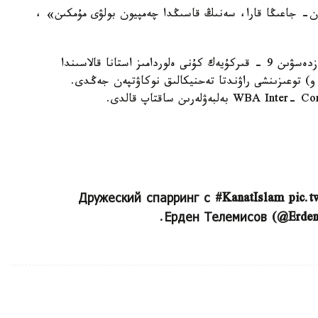
ن- جاعىڭا قارا، سەنىڭ قاسىڭدا چەمپيون بولۋى مۇمكىن» ،
ەستەرىڭىزگە سالا كەتەيىك، قانات يسلام سوڭعى كەزدەسۋىن 9 - قىركۇيەك كۇنى ەلوردامىز استانا قالاسىندا
ىپ، كانادالىق برەندون كۋكتى (18-1, 11 ك و) توعىزىنشى راۋندتا تەحنيكالىق نوكاۋتپەن جەڭدى.
Дружеский спарринг с #KanatIslam pic.