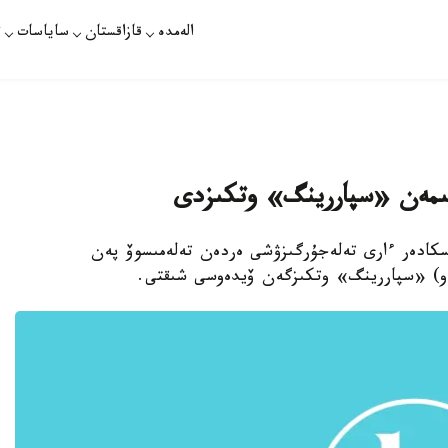
الەمدە
قازاقستان
ساياسات
ت
شىمەن «سپاررينگ» وتكىزدى
اسكادەر ءارى تەلەجۇرگىزۋشى ەردەن تەلەمىسوۆ پەن