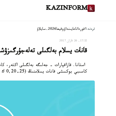
KAZINFORM
ترەند:
اقوردا
تاعايىنداۋ
وقيعا
2026-سايلاۋ
17:32, 26 قازان 2017
قانات يسلام بەلگىلى تەلەجۇرگىزۋ
استانا. قازاقپارات - جەلىگە بەلگىلى اكتەر، ك
كاسىبي بوكسشى قانات يسلامنىڭ (25-0,20 ك و) «سپاررينگ» وتكىزگەن ۆيدەوسى شىقتى.