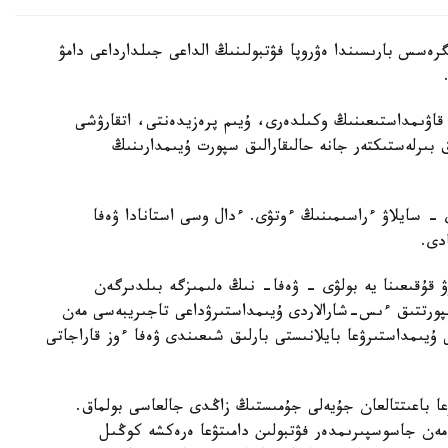
ەسس بارىسىندا ەۋروپا فۋتبولىنىڭ الداعى جىلدارداعى دامۋ
نا كىرەتىن 55 ۇلتتىق فۋتبول قاۋىمداستىعىنىڭ وكىلدەرى، ۇيىم پرەزيدەنتى، اتقارۋشى
ق بىرلەستىكتەر جانە حالىقارالىق سپورت ۇيىمدارىنىڭ
- سايلاۋ ءراسىمىنىڭ ءوتۋى. ءدال وسى استانادا ۋەفا
دى.
قۇقىعىنا يە بولۋى - ۋەفا- نىڭ ەلىمىزگە بىلدىرگەن
پورتتىق ءىس-شارالاردى ۇيىمداستىرۋداعى تاجىريبەسى مەن
 ۇيىمداستىرۋعا بايلانىستى بارلىق شىعىندى ۋەفا ءوز قاراجاتى
ۋعا باعىتتالعان جۇيەلى جۇمىستىڭ زاڭدى جالعاسى بولماق.
ر مەن جاسوسپىرىمدەر فۋتبولىن دامىتۋعا ەرەكشە كوڭىل