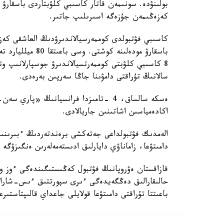
بولىنۋدە. سونىمەن قاتار كاسىبي كلۋبتاردى باسقارۋ ت
كەزەڭىمەن جۇزەگە اسىرىلىپ جاتىر.
باسقارۋ مودەلىنە 
8 كاسىبي كلۋبتى كوممەرتسيالاندىرۋ جوسپارلانىپ و
سالانىڭ تۇراقتى دامۋىنا جاڭا سەرپىن بەرەدى.
ەسكە سالساق، 4 -تامىزدا فرانسيانىڭ «
اكادەمياسىن اشاتىنىن جاريالادى.
الەمدىك فۋتبولداعى جەتەكشى برەندتەردىڭ ءبىرىنىڭ 
دامىتۋعا، زاماناۋي دايارلىق ادىستەمەلەرىن ەنگىزۋگە 
قازاقستان ەۋروپانىڭ فۋتبول كەڭىستىگىندەگى ءوز و
حالىقارالىق دەڭگەيدەگى ءىرى سپورتتىق ءىس-شارالا
باعىتتا تۇراقتى دامىتۋعا قولايلى جاعداي قالىپتاستىر