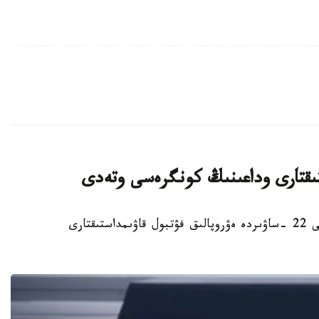
ستىقتارى وداعىنىڭ كونگرەسى وتەدى
استانا. KAZINFORM - استانادا 2027 -جىلعى 22 -ساۋىردە ەۋروپالىق فۋتبول قاۋىمداستىقتارى