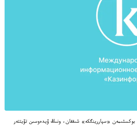
پ، بوكسشىمەن «سپاررينگكە» شىققان، ونىڭ ۆيدەوسىن تۆيتتەر