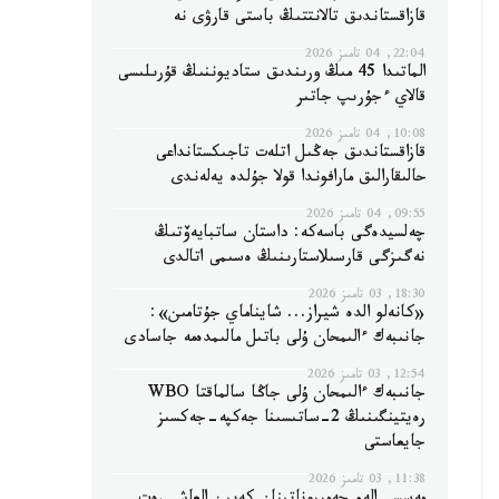
قازاقستاندىق تالانتتىڭ باستى قارۋى نە
22:04, 04 تامىز 2026
الماتىدا 45 مىڭ ورىندىق ستاديوننىڭ قۇرىلىسى
قالاي ءجۇرىپ جاتىر
10:08, 04 تامىز 2026
قازاقستاندىق جەڭىل اتلەت تاجىكستانداعى
حالىقارالىق مارافوندا قولا جۇلدە يەلەندى
09:55, 04 تامىز 2026
چەلسيدەگى باسەكە: داستان ساتبايەۆتىڭ
نەگىزگى قارسىلاستارىنىڭ ەسىمى اتالدى
18:30, 03 تامىز 2026
«كانەلو الدە شيراز... شايناماي جۇتامىن»:
جانىبەك ءالىمحان ۇلى باتىل مالىمدەمە جاسادى
12:54, 03 تامىز 2026
جانىبەك ءالىمحان ۇلى جاڭا سالماقتا WBO
رەيتينگىنىڭ 2-ساتىسىنا جەكپە-جەكسىز
جايعاستى
11:38, 03 تامىز 2026