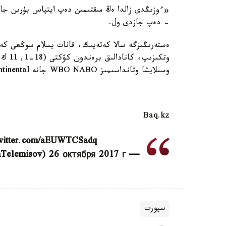
«ءوزىڭدى زالدا ەڭ مىقتىمىن دەپ ايتپاس بۇرىن جا
- دەپ جازدى ول.
وتكىز
وسىلايشا وتانداسىمىز WBO NABO جانە WBA Inter- Continental بەلبەۋلەرىن ساقتاپ قالدى.
Baq.kz
twitter.com/aEUWTCSadq
— Ерден Телемисов (@ErdenTelemisov) 26 октября 2017 г.
سپورت