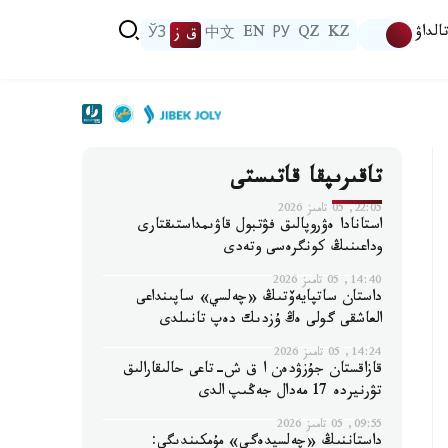
الداۋ
KZ
QZ
РУ
EN
中文
ق ز
ЎЗ
تاقىرىپقا قاتىستى
22:05, 05 تامىز 2026
استانادا ەۋروپالىق فۋتبول قاۋىمداستىقتارى
وداعىنىڭ كونگرەسى وتەدى
14:40, 05 تامىز 2026
داستان ساتپايەۆتىڭ «چەلسي» ساپىنداعى
العاشقى گولى ەڭ ۇزدىك دەپ تانىلدى
14:24, 05 تامىز 2026
قازاقستان جۇزۋدەن ا ق ش-تاعى حالىقارالىق
تۋرنيردە 17 مەدال جەڭىپ الدى
09:55, 05 تامىز 2026
داستاننىڭ «چەلسيدەگى» مۇمكىندىگى: