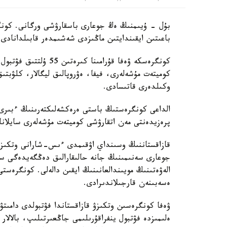
بۇل - ۇيىمنىڭ ەڭ جوعارى باسقارۋشى ورگانى. كونگر
باعىتىن ايقىندايتىن ماڭىزدى شەشىمدەر قابىلدانادى.
كونگرەسكە ۋەفا قۇرامى
كوميتەت مۇشەلەرى، فيفا، ەۋروپالىق ليگالار، كلۋبتى
وكىلدەرى قاتىسادى.
الداعى كونگرەستىڭ باستى ەرەكشەلىكتەرىنىڭ ءبىرى 
پرەزيدەنتى مەن اتقارۋشى كوميتەت مۇشەلەرى سايلانا
قازاقستاننىڭ وسىنداي اۋقىمدى ءىس-شارانى وتكىزۋ 
جوعارى سەنىمىنىڭ جانە حالىقارالىق دەڭگەيدەگى س
الەۋەتىنىڭ مويىندالعانىنىڭ ايقىن دالەلى. كونگرەستى
ەسەبىنەن قارجىلاندىرادى.
ۋەفا كونگرەسىن وتكىزۋ قازاقستاندا فۋتبولدى دامىت
ەلىمىزدە فۋتبول ينفراقۇرىلىمى جاڭعىرتىلىپ، بالالا