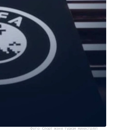
Фото: Спорт және туризм министрлігі