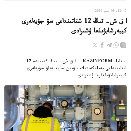
11:40, 08 تامىز 2026
ا ق ش- تىڭ 12 شتاتىنداعى سۋ جۇيەلەرى
كيبەرشابۋىلعا ۇشىرادى
استانا. KAZINFORM – ا ق ش- تىڭ كەمىندە 12
شتاتىنداعى مەملەكەتتىك سۋمەن جابدىقتاۋ جۇيەلەرى
كيبەرشابۋىلدارعا ۇشىرادى.