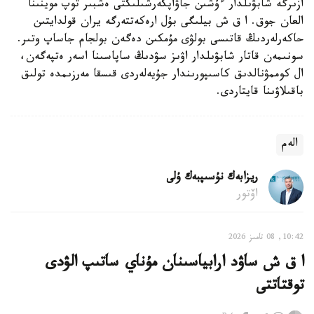
ازىرگە شابۋىلدار ءۇشىن جاۋاپكەرشىلىكتى ەشبىر توپ موينىنا
العان جوق. ا ق ش بيلىگى بۇل ارەكەتتەرگە يران قولدايتىن
حاكەرلەردىڭ قاتىسى بولۋى مۇمكىن دەگەن بولجام جاساپ وتىر.
سونىمەن قاتار شابۋىلدار اۋىز سۋدىڭ ساپاسىنا اسەر ەتپەگەن،
ال كوممۋنالدىق كاسىپورىندار جۇيەلەردى قىسقا مەرزىمدە تولىق
باقىلاۋىنا قايتاردى.
الەم
ريزابەك نۇسىپبەك ۇلى
اۆتور
10:42, 08 تامىز 2026
ا ق ش ساۋد ارابياسىنان مۇناي ساتىپ الۋدى
توقتاتتى