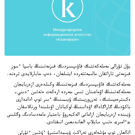
بۇل تۋرالى مەملەكەتتىك قاۋىپسىزدىك قىزمەتىنىڭ باسپا ءسوز
قىزمەتى تاراتقان مالىمەتتەردە ايتىلعان، دەپ حابارلايدى ترەند.
مەملەكەتتىك قاۋىپسىزدىك قىزمەتىنىڭ وكىلدەرى ازەربايجان
مەملەكەتىنىڭ اۋماعىنان تىس جەردە ارەكەت ەتەتىن ءدىني-
ەكسترەميستىك، تەرروريستىك ۇيىمىنىڭ ءبىر توپ ادامدارى
باكۋدىڭ گاراگاداك اۋدانىنىڭ لوكباتان اۋىلىندا ورنالاسقان
ۇيىندە ازەربايجان ازاماتى الەكبەروۆ باحتيار مامەدسادىگ وگلىنى
«ءامىر» ەتىپ سايلاپ العاندىعىن انىقتادى.
اتالعان توپ مۇشەلەرى تەراكت ۇيىمداستىرۋ ءۇشىن ءتۇرلى