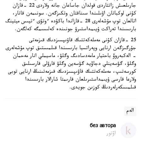
جارىلعىش زاتتاردى قولدان جاساعان جانە ولاردى 22 -قازان
كۇنى لوكباتان اۋىلىندا سىناقتان وتكىزگەن. سونىمەن قاتار،
اتالعان توپ مۇشەلەرى 28 -قازاندا باكۋدە ءوتۋى ءتيىس ميتينگ
بارىسىندا تەراكت ۇيىمداستىرۋ جونىندە كەلىسىمگە كەلگەن.
25 -قازان كۇنى مەملەكەتتىك قاۋىپسىزدىك قىزمەتى
جۇرگىزگەن ارنايى وپەراتسيا بارىسىندا قىلمىستىق توپ مۇشەلەرى
- الەكبەروۆ باحتيار مامەدسادىگ وگلۋ، ماسيملي انار مەحمان
وگلۋ، گۋسەينلي دجاۆيد گۋسەين وگلۋ قارۋلى قارسىلىق
كورسەتىپ، مەملەكەتتىك قاۋىپسىزدىك قىزمەتىنىڭ ارنايى توبى
ولارعا قارسى ۇيىمداستىرىلعان قارىمتا شارالار بارىسىندا
قىلمىسكەرلەردىڭ كوزىن جويدى.
الەم
без автора
اۆتور