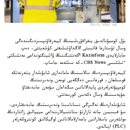
Фото: whyy.org
بۇل كوممۋنالدىق ينفراقۇرىلىمنىڭ كيبەرقاۋىپسىزدىگىندەگى
وسال تۇستارعا قاتىستى الاڭداۋشىلىقتى كۇشەيتتى، دەپ
حابارلايدى Kazinform اگەنتتىگىنىڭ ۆاشينگتونداعى مەنشىكتى
ءتىلشىسى CBS News-كە سىلتەمە جاساپ.
كيبەرقاۋىپسىزدىك سالاسىنىڭ ماماندارى شابۋىلدار ينتەرنەتكە
قوسىلعان، قورعانىس دەڭگەيى تومەن وندىرىستىك
كومپيۋتەرلەردى پايدالاناتىن مىڭداعان سۋمەن جابدىقتاۋ
جۇيەسىنىڭ وسال ەكەنىن كورسەتتى.
شابۋىلداردىڭ نەگىزگى نىساناسىنا وندىرىستىك جابدىقتاردى،
سۋ قىسىمىن جانە تازارتۋ ستانتسيالارىنداعى حيميالىق زاتتاردىڭ
مولشەرىن باسقاراتىن باعدارلامالاناتىن لوگيكالىق كونتروللەرلەر
(PLC) اينالدى.