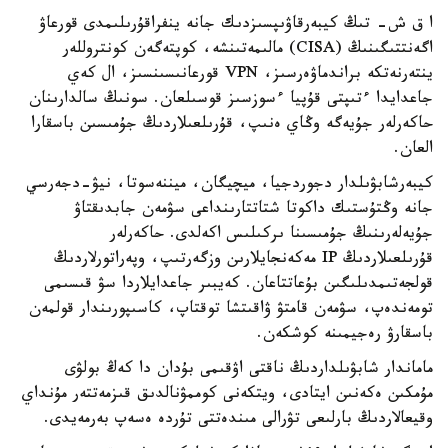
ا ق ش- تىڭ كيبەرقاۋىپسىزدىك جانە ينفراقۇرىلىمدى قورعاۋ
اگەنتتىگىنىڭ (CISA) مالىمەتىنشە، كوپتەگەن كونتروللەر
ينتەرنەتكە براندماۋەرسىز، VPN قورعانىسىنسىز، ال كەي
جاعدايدا ءتىپتى قۇپيا ءسوزسىز قوسىلعان. سونىڭ سالدارىنان
حاكەرلەر جۇيەگە وڭاي ەنىپ، قۇرىلعىلاردىڭ جۇمىسىن باسقارا
العان.
كيبەرشابۋىلدار دجوردجيا، ميچيگان، ميننەسوتا، نيۋ-دجەرسي
جانە وڭتۇستىك داكوتا شتاتتارىنداعى سۋمەن جابدىقتاۋ
جۇيەلەرىنىڭ جۇمىسىنا ىركىلىس اكەلدى. حاكەرلەر
قۇرىلعىلاردىڭ IP مەكەنجايلارىن وزگەرتىپ، وپەراتورلاردىڭ
قولجەتىمدىلىگىن بۇعاتتاعان. كەيبىر جاعدايلاردا سۋ قىسىمى
تومەندەپ، سۋمەن قامتۋ ۋاقىتشا توقتاپ، كاسىپورىندار قولمەن
باسقارۋ رەجيمىنە كوشكەن.
ماماندار شابۋىلداردىڭ ناقتى اۋقىمى بۇدان دا كەڭ بولۋى
مۇمكىن ەكەنىن ايتادى، ويتكەنى كوممۋنالدىق قىزمەتتەر مۇنداي
وقيعالاردىڭ بارلىعى تۋرالى مىندەتتى تۇردە ەسەپ بەرمەيدى.