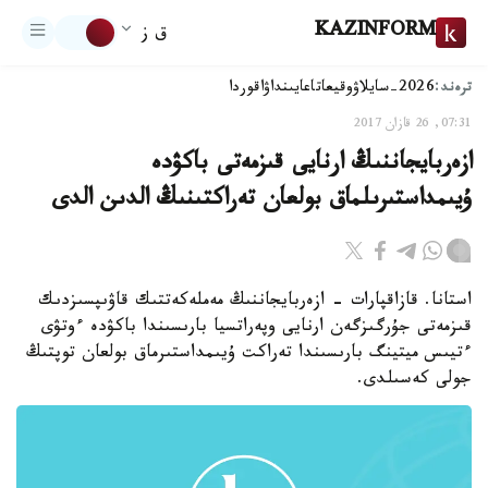
KAZINFORM
ق ز
ترەند:
2026-سايلاۋ
وقيعا
تاعايىنداۋ
اقوردا
07:31, 26 قازان 2017
ازەربايجاننىڭ ارنايى قىزمەتى باكۋدە
ۇيىمداستىرىلماق بولعان تەراكتىنىڭ الدىن الدى
استانا. قازاقپارات - ازەربايجاننىڭ مەملەكەتتىك قاۋىپسىزدىك
قىزمەتى جۇرگىزگەن ارنايى وپەراتسيا بارىسىندا باكۋدە ءوتۋى
ءتيىس ميتينگ بارىسىندا تەراكت ۇيىمداستىرماق بولعان توپتىڭ
جولى كەسىلدى.