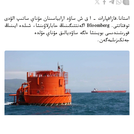
استانا.قازاقپارات - ا ق ش ساۋد ارابياسىنان مۇناي ساتىپ الۋدى
توقتاتتى. Bloomberg اگەنتتىگىنىڭ حابارلاۋىنشا، شىلدە ايىنىڭ
قورىتىندىسى بويىنشا ەلگە ساۋديالىق مۇناي مۇلدە
جەتكىزىلمەگەن.
Фото: Kazinform