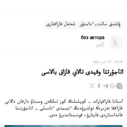
ۇلتتىق سالت-ءداستۇر
شەتەل قازاقتارى
без автора
اۆتور
10:39, 07 تامىز 2026
اتاجۇرتتا وقيدى تالاي قازاق بالاسى
استانا.قازاقپارات - كوپشىلىك كوز تىككەن وسىناۋ دارقان دالانى
قازاققا تەزىرەك تولتىرۋدىڭ ءتيىمدى ءتاسىلى - اتاجۇرتىنا
قانداستاردى قايتارۋ، قونىستاندىرۋ ەدى.