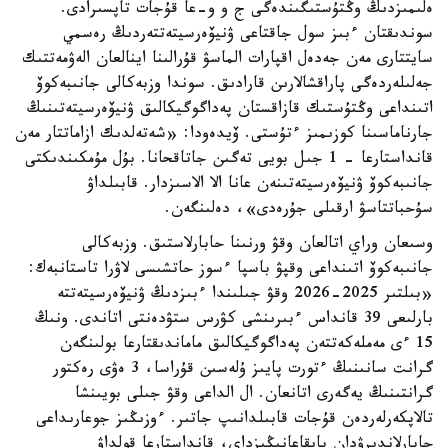
ەلىمىزدىڭ وڭتۇستىگىندەگى ج و و-عا قۇجات تاپسىرادى.
سوندىقتان ءبىز سول جاقتاعى ۋنيۆەرسيتەتتەردىڭ رەسمي
سايتتارى مەن جەدەل اقپارات الماسۋ قۇرالىنا اينالعان الەۋمەتتىك
جەلىلەردەگى پاراقشالارىن قارادىق. سوندا وزبەكالى جانىبەكوۆ
اتىنداعى وڭتۇستىك قازاقستان پەداگوگيكالىق ۋنيۆەرسيتەتىنىڭ
جارناماسىنا كوزىمىز ءتۇستى. ۆيدەودا: «شەتەلدىك ازاماتتار مەن
قانداستارعا - 1 جىل بويى تەگىن جاتاقحانا. بۇل مۇمكىندىكتى
جانىبەكوۆ ۋنيۆەرسيتەتىنەن عانا الا الاسىزدار. قابىلداۋ
سۇحباتتاسۋ ارقىلى جۇرەدى»، دەلىنگەن.
وسىعان وراي اتالعان وقۋ ورنىنا حابارلاستىق. وزبەكالى
جانىبەكوۆ اتىنداعى وقپۋ باسپا ءسوز حاتشىسى لاۋرا تاستانبەك:
«بىلتىر 2025-2026 وقۋ جىلىندا ءبىزدىڭ ۋنيۆەرسيتەتتە
بارلىعى 39 قانداس ءبىرىنشى كۋرس ستۋدەنتى اتاندى. ونىڭ
15 ءى مەملەكەتتەن پەداگوگيكالىق ماماندىقتارعا بولىنگەن
گرانت سانىنىڭ ءتورت پايىز ۇلەسىن قۇراسا، 3 ەۋى رەكتور
گرانتىنىڭ يەگەرى اتانعان. ال الداعى وقۋ جىلى بويىنشا
تالاپكەرلەردەن قۇجات قابىلدانىپ جاتىر. ءوزىڭىز جوعارىداعى
حابارلاندىرۋدان بايقاعانىڭىزداي، قانداستارعا قولداۋ