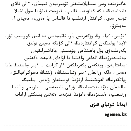
نەگىزىندە وسى سىبايلاستىقتى تۇبىرىمەن تىيساق، ءالى تالاي
قانداستىڭ ەلگە كەلۋىنە، قالىپ، قىزمەت قىلۋىنا جول اشىلا
تۇسەر ەدى، گرانتتار ارتىلىپ تا قالماس پا ەدى»، دەيدى ا.
سەيىتوۆ.
ءتۇيىن. ءيا، وڭ وزگەرىس بار. ناتيجەسى دە انىق كورىنىپ تۇر.
الايدا بولىنگەن گرانتتاردىڭ ءالى كۇنگە دەيىن تولىق
يگەرىلمەۋى بۇل باعىتتاعى جۇمىستى جاناشىرلىقپەن
جەتىلدىرۋدىڭ الداعى ۋاقىتتا دا اۋاداي قاجەت ەكەنىن
ايعاقتايدى. ويتكەنى يگەرىلگەن ءار گرانت - ءبىر جاستىڭ عانا
ەمەس، ەلگە ورالعان ءبىر وتباسىنىڭ، ۇلتتىڭ دەموگرافيالىق،
زياتكەرلىك الەۋەتىنىڭ ارتۋىنا قوسىلعان ۇلەس. بىلىمگە
سالىنعان ينۆەستيتسيانىڭ تۇپكى ناتيجەسى - تاريحي وتانىنا
ورنىعىپ، ەلىمىزدىڭ دامۋىنا قىزمەت ەتەتىن بىلىكتى ازامات.
ايدانا شوتباي قىزى
egemen.kz