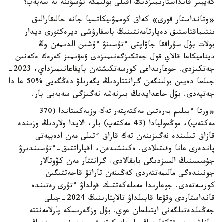
كەيبىر قانداستارىمىزدىڭ اقىلى بولىمگە تۇسۋىنە نە سەبەپ؟
«وتانداستار قورى» كەاق كوممۋنيكاتسيا جانە حالىقارالىق
ىنتىماقتاستىق دەپارتامەنتىنىڭ باسقارۋشى ديرەكتورى ديدار
بولات بۇل سۇراققا جاۋاپتى ءتۇسىنۋ ءۇشىن الدىمەن وڭ
ديناميكاعا قالاي قول جەتكىزگەنىمىزدى ۇعۋىمىز كەرەك ەكەنىن
جەتكىزدى. جوعارىداعى كورسەتكىشتەن بايقاعانىمىزداي، 2023-
جىلعا دەيىن بولىنگەن گرانتتاردىڭ يگەرىلۋ دەڭگەيى %50 عا دا
جەتپەدى. بۇل جاعدايدىڭ بىرنەشە نەگىزگى سەبەبى بار.
«ورتا ءبىلىم بەرەتىن مەكتەپتەر تەك وزبەكستاندا (370
مەكتەپ)، موڭعوليادا (43 مەكتەپ) بار، الايدا ولاردىڭ وزىندە
قازاق تىلىندە نەگىزىنەن تەك قازاق ءتىلى مەن ادەبيەتى
پاندەرى عانا وقىتىلادى. ەكىنشىدەن، اقپاراتتىق-ءتۇسىندىرۋ
جۇمىسىنىڭ السىزدىگى بايقالادى، گرانتتار مەن كۆوتالار
جونىندەگى مالىمەتتەردى كەڭىنەن تاراتۋ قاجەتتىگىن
كورسەتەدى. جوعارىدا مەملەكەتتىك قولداۋ ءتۇرى رەتىندە
قانداستاردى وقۋعا قابىلداۋ تالاپتارىنىڭ 2024-جىلى
جەڭىلدەتىلگەنى ايتىلعان عوي. بۇل وزگەرىسكە پارلامەنتتە