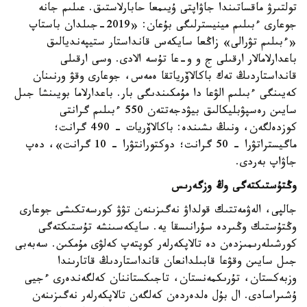
تولتىرۋ ماقساتىندا جاۋاپتى ۇيىمعا حابارلاستىق. عىلىم جانە
جوعارى ءبىلىم مينيسترلىگى بۇعان: «2019-جىلدان باستاپ
«ءبىلىم تۋرالى» زاڭعا سايكەس قانداستار ستيپەنديالىق
باعدارلامالار ارقىلى ج و و-عا تۇسە الادى. وسى ارقىلى
قانداستاردىڭ تەك باكالاۆرياتقا ەمەس، جوعارى وقۋ ورنىنان
كەيىنگى ءبىلىم الۋعا دا مۇمكىندىگى بار. باعدارلاما بويىنشا جىل
سايىن رەسپۋبليكالىق بيۋدجەتتەن 550 ءبىلىم گرانتى
كوزدەلگەن، ونىڭ ىشىندە: باكالاۆريات - 490 گرانت؛
ماگيستراتۋرا - 50 گرانت؛ دوكتورانتۋرا - 10 گرانت»، دەپ
جاۋاپ بەردى.
وڭتۇستىكتەگى وڭ وزگەرىس
جالپى، الەۋمەتتىك قولداۋ نەگىزىنەن تۋۋ كورسەتكىشى جوعارى
وڭتۇستىك وڭىردە سۇرانىسقا يە. سايكەسىنشە تۇستىكتەگى
كورشىلەرىمىزدەن دە تالاپكەرلەر كوپتەپ كەلۋى مۇمكىن. سەبەبى
جىل سايىن وقۋعا قابىلدانعان قانداستاردىڭ قاتارىندا
وزبەكستان، تۇرىكمەنستان، تاجىكستاننان كەلگەندەرى ءجيى
ۇشىراسادى. ال بۇل ەلدەردەن كەلگەن تالاپكەرلەر نەگىزىنەن