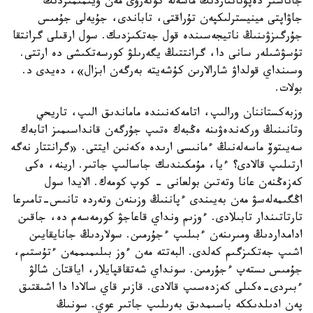
جاناشىر دەپۋتاتتاردىڭ ماسەلە كوتەرۋى مەن ۇيىمىمىزدىڭ
جاۋاپتى مينيسترلىكپەن تۇراقتى، تاباندى، جۇيەلى جۇمىس
جۇرگىزۋىنىڭ ناتيجەسىندە قول جەتكىزدىك. سول ارقىلى گرانتقا
تۇسۋشىلەر سانى دا، گرانتتىڭ يگەرىلۋ كورسەتكىشى دە ارتتى.
وسىنداي قولداۋ شارالارىن كۇشەيتە بەرگەن ابزال»، دەيدى د.
بولات.
وزبەكستاننان ورالىپ، اتامەكەنىندە ماماندىق الىپ، تاريحي
وتانىنىڭ وركەندەۋىنە ەڭبەك ەتىپ جۇرگەن قانداسىمىز اتابەك
سەيىتوۆ ماسەلەنىڭ ءمانىسى ارىدە ەكەنىن ايتتى. «گرانتتار نەگە
ارتىلىپ قالادى؟ ءيا، مۇمكىندىك جاسالىپ جاتىر. ارينە، ەكى
كەزەڭنەن عانا وتەتىن بولعانى - كوپ كومەك. الايدا سول
اڭگىمەلەسۋ مەن بەيىندى ءپاننىڭ وزىنەن وتەردە تانىس-تامىرعا
تارتاتىندار تابىلادى. ءوزىم ونداي قاعاجۋ كورمەسەم دە، جاقىن
ادامداردىڭ ومىرىنەن ءبىلىپ ءجۇرمىن. سولاردىڭ جانايقايىن
اشىپ جەتكىزگىم كەلدى. البەتتە مەن ءوز بىلىمىممەن ءتۇستىم،
جۇمىس ىستەپ ءجۇرمىن. سونداي شەتقاقپايلار، اياقتان شالۋ
ءبىردى-ەكىلى كەزدەسىپ قالادى. قازىر قاي سالادا دا اشىقتىق
پەن ادىلدىككە باسىمدىق بەرىلىپ جاتىر عوي. سونىڭ