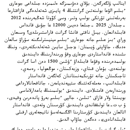
اينالىپ ۇلگەرگەن. بۇلاي دەۋىمىزگە ەلىمىزدە جىلداعى جوعارى
ءبىلىم الۋعا بولىنەتىن گرانتتىڭ 4 پايىزى شەتەلدەگى قازاقتارعا
بەرىلەتىنى تۇرتكى بولىپ وتىر. وسى كۆوتا شەڭبەرىندە 2012
-جىلدان 2025 -جىلعا دەيىن 12000 عا جۋىق قانداس
قابىلدانعان. بيىل ناقتى قانشا گرانت قاراستىرىلدى؟ وسىعان
وراي ءبىز عىلىم جانە جوعارى ءبىلىم مينيسترلىگىنە سۇراۋ سالعان
ەدىك، جاۋاپتى ۇيىمنان: «جىل سايىن شەتەلدىكتەردى، ونىڭ
ىشىندە قانداستاردى جوعارى وقۋ ورىندارىنىڭ دايىندىق
بولىمدەرىندە وقۋعا قابىلداۋ ءۇشىن 1500 دەن اسا گرانت
بولىنەدى. بۇعان قىتاي، وزبەكستان، موڭعوليا، رەسەي،
تاجىكستان جانە تۇرىكمەنستاننان كەلگەن قانداستار
قابىلدانىپ، مەملەكەتتىك ستيپەنديامەن، جاتاقحانالارداعى
ورىندارمەن قامتىلادى. دايىندىق ءبولىمىنىڭ باعدارلاماسى
بويىنشا ولار قازاق ءتىلىن، جالپى ءبىلىم بەرۋ پاندەرىن وقيدى،
ۇ ب ت-عا تولىققاندى دايىندىق كۋرسىنان وتەدى. قانداستار
اتالعان دايىندىق كۋرستارىنا اڭگىمەلەسۋ ناتيجەلەرى ارقىلى
قابىلدانادى»، دەگەن جاۋاپ الدىق.