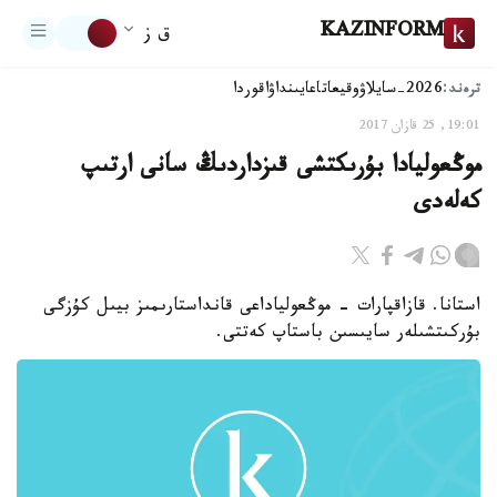
KAZINFORM
ق ز
ترەند:
2026-سايلاۋ
وقيعا
تاعايىنداۋ
اقوردا
19:01, 25 قازان 2017
موڭعوليادا بۇرىكتشى قىزداردىڭ سانى ارتىپ
كەلەدى
استانا. قازاقپارات - موڭعولياداعى قانداستارىمىز بيىل كۇزگى
بۇركىتشىلەر سايىسىن باستاپ كەتتى.