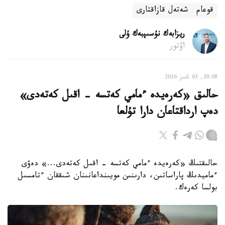
قوعام
شەتەل قازاقتارى
ريزابەك نۇسىپبەك ۇلى
اۆتور
20:08, 03 تامىز 2026
حالىق «كەرەيدە ءمامي كەتسە - اقىل كەتەدى»
دەپ ارداقتاعان دارا تۇلعا
حالىقتىڭ «كەرەيدە ءمامي كەتسە - اقىل كەتەدى...» دەۋى
ءماميدىڭ پاراساتىن، دارىنىن مويىنداعانىنان شىققان ءتامسىل
بولسا كەرەك.