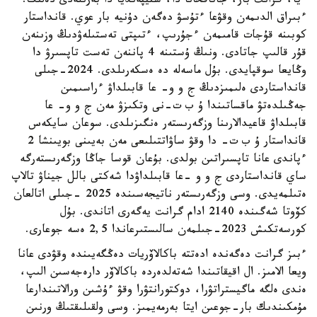
ءيا، گرانت بار، جاتاقحانا دا، ستيپەنديا دا بەرىلەدى دەلىك.
ءبىراق الدىمەن وقۋعا ءتۇسۋ دەگەن دۇنيە بار عوي. قانداستار
كوبىنە قۇجات قامىمەن ءجۇرىپ، ءتىپتى تەستىلەۋدىڭ وزىنەن
قۇر قالىپ جاتادى. ونىڭ ۇستىنە 4 پاننەن تەست تاپسىرۋ دا
وڭايعا سوقپايدى. بۇل ماسەلە دە ەسكەرىلدى. 2024-جىلى
قانداستاردى ەلىمىزدىڭ ج و و- عا قابىلداۋ ءراسىمىن
جەڭىلدەتۋ ماقساتىندا ۇ ب ت-نى وتكىزۋ مەن ج و و- عا
قابىلداۋ قاعيدالارىنا وزگەرىستەر ەنگىزىلدى. سوعان سايكەس
قانداستار ۇ ب ت- دا وقۋ ساۋاتتىلىعى مەن بەيىنى بويىنشا 2
ءپاندى عانا تاپسىراتىن بولدى. بۇعان قوسا جاڭا وزگەرىستەرگە
ساي قانداستاردى ج و و -عا قابىلداۋدا شەكتى بالل جيناۋ تالاپ
ەتىلمەيدى. وسى وزگەرىستەر ناتيجەسىندە 2025 -جىلى اتالعان
كۆوتا شەگىندە 2140 ادام گرانت يەگەرى اتاندى. بۇل
كورسەتكىش 2023-جىلمەن سالىستىرعاندا 2,5 ەسە جوعارى.
ءبىز گرانت دەگەندە ادەتتە باكالاۆريات دەڭگەيىندە وقۋدى عانا
ويعا الامىز. ال اقيقاتىندا شەتەلدەردە باكالاۆر دارەجەسىن الىپ،
ەندى ەلگە ماگيستراتۋرا، دوكتورانتۋرا وقۋ ءۇشىن ورالاتىندارعا
مۇمكىندىك بار-جوعىن ايتا بەرمەيمىز. وسى ولقىلىقتىڭ ورنىن