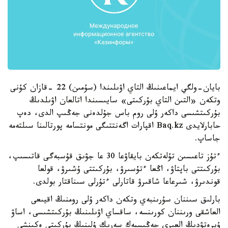
بايان-ولگي ايماعىنىڭ التاي اۋىلىندا (سۇمىن) 22 -قازان كۇنى
وتكەن «التىن التاي بۇركىتى» سايىسىندا اتالعان اۋىلدىڭ
بۇركىتشىسى داكەر ۇلى روم باس جۇلدەنى جەڭىپ الدى، دەپ
حابارلايدى Baq.kz اقپارات اگەنتتىگى مونتسامە پورتالىنا سىلتەمە
جاساپ.
ءتۇز تاعىسىن تۇلەتكەن بايقاۋعا 30 عا جۋىق قۇسبەگى قاتىسىپ،
بۇركىتتى باپتاۋ، اڭعا ءتۇسىرۋ، بۇركىتتى ۇشىرۋ، قولعا
قوندىرۋ، شىرعاعا شاقىرۋ قاتارلى ءتۇرلى سىناقتار بولدى.
بارلىق سىننان سۇرىنبەي وتكەن داكەر ۇلى رومنىڭ اقيىعى
العاشقى ورىننان كورىنسە، ساقساي اۋىلىنىڭ بۇركىتشىسى، اساۋ
ۇيرەتۋدىڭ العىرى جەڭىسبەك سەرىك ۇلىنىڭ بۇركىتى ەكىنشى