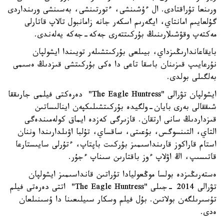
ورىنعا تۇراقتادى. ال ءۇشىنشى، ءتورتىنشى، بەسىنشى ورىنداردى
گۇلعايىم امانتاي، ايگەرىم اسكەر جانە زامانبول تالاپ قاتارلى
مەكتەپ وقۋشىلارىنىڭ بۇركىتتەرى جەكە-جەكە يەلەندى.
بايقاعاندارىڭىزداي، بيىلعى بۇركىتشىلەر تويىندا ايشولپان
نۇرعايىپ قىزىنان باسقا تاعى دا ەكى بۇركىتشى قىزدىڭ ەسىمى
بەلگىلى بولدى.
ايشولپان تۋرالى "The Eagle Huntress" دەرەكتى فيلمى جارىققا
شىققالى بەرى بايان-ولگيدە بۇركىتشىلىكپەن اينالىساتىن
قىزداردىڭ سانى ارتقان. قازىرگى كەزدە ايماق كولەمىندەگى
التاي، التىنسوگس، بۇعىتى، ساقساي، تۇلبا اۋىلدارىندا وننان
استام قاراكوز قارىنداسىمىز بۇركىت باپتاپ، ءتۇرلى سايىستارعا
قاتىسىپ، اڭ اۋلاپ ءوز باقتارىن سىناپ ءجۇر.
ەستەرىڭىزدە بولسا موڭعوليادا تۇراتىن قانداسىمىز ايشولپان
تۋرالى 2014 -جىلى "The Eagle Huntress" اتتى دەرەتى فيلم
تۇسىرىلگەن بولاتىن. بۇل فيلم وسكار سىيلىعىنا دا ۇسىنىلعان
ەدى.