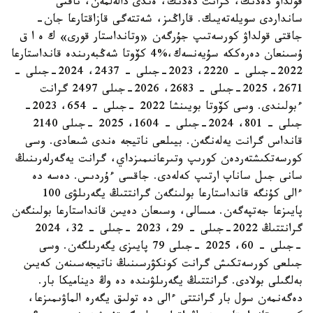
قولداۋ دەدىك، گرانت دەدىك، ەندى دالەلمەن، ناقتى
سانداردى سويلەتەيىك. قاراڭىز، شەتتەگى قازاقتارعا جان-
جاقتى قولداۋ كورسەتىپ جۇرگەن «وتانداستار قورى» ك ە ا ق
ۇسىنعان دەرەككە سۇيەنسەك،%4 كۆوتا شەڭبەرىندە قانداستارعا
2022-جىلى – 2220، 2023-جىلى – 2437، 2024-جىلى –
2671، 2025-جىلى – 2683، 2026-جىلى 2497 گرانت
ءبولىندى. وسى كۆوتا بويىنشا 2022 -جىلى – 654، 2023-
جىلى – 801، 2024-جىلى – 1604، 2025 -جىلى 2140
قانداس گرانت يەلەنگەن. بيىلعى ناتيجە ەندى شىعادى. وسى
كورسەتكىشتەردەن كورىپ وتىرعانىمىزداي، گرانت يەگەرلەرىنىڭ
سانى جىل ساناپ ارتىپ كەلەدى. جاقسى ءۇردىس. دەسە دە
ءالى كۇنگە قانداستارعا بولىنگەن گرانتتىڭ يگەرىلۋى 100
پايىزعا جەتپەگەن. مىسالى، وسىعان دەيىن قانداستارعا بولىنگەن
گرانتتىڭ 2022-جىلى – 29، 2023 -جىلى – 32، 2024
-جىلى – 60، 2025 -جىلى 79 پايىزى يگەرىلگەن. وسى
جىلعى كورسەتكىش گرانت كونكۋرسىنىڭ ناتيجەسىنەن كەيىن
بەلگىلى بولادى. گرانتتىڭ يگەرىلۋىندە دە وڭ ديناميكا بار.
دەگەنمەن سول بار گرانتتى ءالى دە تولىق يگەرە الماۋىمىزعا،