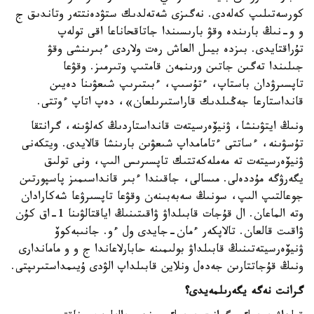
كورسەتىلىپ كەلەدى. نەگىزى شەتەلدىك ستۋدەنتتەر وتاندىق ج
و و-نىڭ بارىندە وقۋ بارىسىندا جاتاقحاناعا اقى تولەپ
تۇراقتايدى. بىزدە بيىل العاش رەت ولاردى ءبىرىنشى وقۋ
جىلىندا تەگىن جاتىن ورىنمەن قامتىپ وتىرمىز. وقۋعا
تاپسىرۋدان باستاپ، ءتۇسىپ، ءبىتىرىپ شىعۋىنا دەيىن
قانداستارعا جەڭىلدىك قاراستىرىلعان»، دەپ اتاپ ءوتتى.
ونىڭ ايتۋىنشا، ۋنيۆەرسيتەت قانداستاردىڭ كەلۋىنە، گرانتقا
تۇسۋىنە، ءساتتى ءتامامداپ شىعۋىن بارىنشا قالايدى. ويتكەنى
ۋنيۆەرسيتەت تە مەملەكەتتىك تاپسىرىس الىپ، ونى تولىق
يگەرۋگە مۇددەلى. مىسالى، جاقىندا ءبىر قانداسىمىز پاسپورتىن
جوعالتىپ الىپ، سونىڭ سەبەبىنەن وقۋعا تاپسىرۋعا شەكارادان
وتە الماعان. ال قۇجات قابىلداۋ ۋاقىتىنىڭ اياقتالۋىنا 1-اق كۇن
ۋاقىت قالعان. تالاپكەر ءمان-جايدى ول ءو. جانىبەكوۆ
ۋنيۆەرسيتەتىنىڭ قابىلداۋ بولىمىنە حابارلاعاندا ج و و ماماندارى
ونىڭ قۇجاتتارىن جەدەل ونلاين قابىلداپ الۋدى ۇيىمداستىرىپتى.
گرانت نەگە يگەرىلمەيدى؟