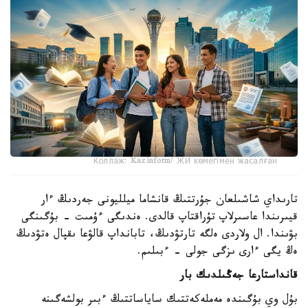
Коллаж: Kazinform/ ЖИ көмегімен жасалған
تارىداي شاشىلعان جۇرتتىڭ قانشاما ميلليونى جەردىڭ ءار
قيىرىندا عاسىرلاپ تۇراقتاپ قالدى. ەندىگى ءۇمىت - بۇگىنگى
بۋىندا. ال ولاردى ەلگە تارتۋدىڭ، تابانداپ قالۋعا ىقپال ەتۋدىڭ
ەڭ يگى ءارى ىزگى جولى - ءبىلىم.
قانداستارعا جەڭىلدىك بار
بۇل وي بۇگىندە مەملەكەتتىك ساياساتتىڭ ءبىر بولشەگىنە