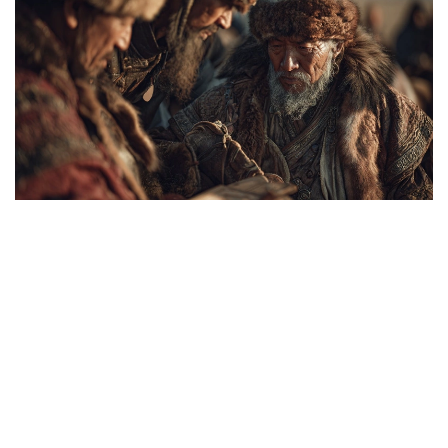
Коллаж: Kazinform/ Canva
قازاقتىڭ ايگىلى اقىن ءارى ءانشىسى اسەت نايمانباي ۇلى ءمامي
بەيسى دۇنيە سالعاندا:
- ۇلتىن اداستىرماي باستايتۇعىن،
الىستان دۇشپان كەلسە ساسپايتۇعىن.
داۋلەت، ءمانساپ، كىسىلىك جەلىگىنە،