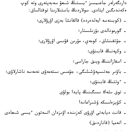
دارىگەرلەر جاعىمسىز ءيىستىڭ شىعۋ سەبەپتەرى وتە كوپ
ەكەندىگىن ايتادى. سولاردىڭ باستىلارىنا توقتالساق:
- (كوبىنەسە ايەلدەردە) قالقانشا بەزى اۋرۋلارى؛
- گورمونالدى بۇزىلىستار؛
- جۇتقىنشاق، كومەي، مۇرىن قۋىسى اۋرۋلارى؛
- وكپەنىڭ قابىنۋى؛
- اسقازاننىڭ ويىق جاراسى؛
- باۋىر جەتىسپەۋشىلىگى، جۇمىس ىستەمەۋى نەمەسە ناشارلاۋى؛
- ءوتتىڭ قابىنۋى؛
- توق ىشەك ىسىگىنىڭ پايدا بولۋى
- كۇيزەلىسكە ۇشىراعاندا
- قانت ديابەتى اۋرۋى كەزىندە اۋىزدان اتسەتون ءيىسى شىعادى
- انەميا (قانازدىق)