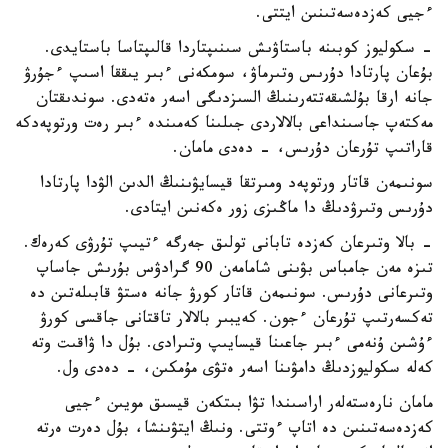
ءجيى كەزدەسەتىنىن ايتتى.
- سكوليوز كوبىنە باستاۋىش سىنىپتاردا قالىپتاسا باستايدى.
بۇعان پارتادا دۇرىس وتىرماۋ، سومكەنى ءبىر يىققا اسىپ ءجۇرۋ
جانە ارقا بۇلشىقەتتەرىنىڭ السىزدىگى اسەر ەتەدى. سوندىقتان
مەكتەپ جاسىنداعى بالالاردى جىلىنا كەمىندە ءبىر رەت ورتوپەدكە
قاراتىپ تۇرعان دۇرىس، - دەدى مامان.
سونىمەن قاتار ورتوپەد ومىرتقا قيسايۋىنىڭ الدىن الۋدا پارتادا
دۇرىس وتىرۋدىڭ دا ماڭىزى زور ەكەنىن ايتادى.
- بالا وتىرعان كەزدە تابانى تولىق جەرگە ءتيىپ تۇرۋى كەرەك.
تىزە مەن جامباس بۋىنى شامامەن 90 گرادۋس بۇرىش جاساپ
وتىرعانى دۇرىس. سونىمەن قاتار كورۋ جانە ەستۋ قابىلەتىن دە
تەكسەرتىپ تۇرعان ءجون. كەيبىر بالالار تاقتانى جاقسى كورۋ
ءۇشىن ۇنەمى ءبىر جاعىنا قيسايىپ وتىرادى. بۇل دا ۋاقىت وتە
كەلە سكوليوزدىڭ دامۋىنا اسەر ەتۋى مۇمكىن، - دەدى ول.
مامان نارەستەلەر اراسىندا تۋا بىتكەن قيسىق مويىن ءجيى
كەزدەسەتىنىن دە اتاپ ءوتتى. ونىڭ ايتۋىنشا، بۇل دەرت ەرتە