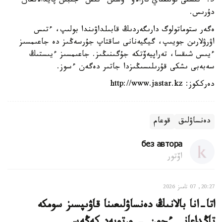
5. ءتىستى تولىقتاي تازالاۋ ءۇشىن ءتىس ءجىبىن پايدالانعان
دۇرىس.
ەگەر ستوماتولوگ دارىگەردىڭ قابىلداۋىندا بولىپ، ءتىس
اۋرۋلارىن جويىپ، گيگيەنانى ساقتاپ جۇرسەڭىز دە جاعىمسىز
ءيىس شىقسا، تەراپيەۆتكە جۇگىنىڭىز. جاعىمسىز ءيىستىڭ
سەبەبى ىشكى قۇرىلىسىڭىزدا جاتىر دەگەن ءسوز.
دەرككوز: http://www.jastar.kz
دەنساۋلىق
قوعام
без автора
اۆتور
20:27, 07 تامىز 2026
اتا-انا بالانىڭ دەنساۋلىعىنا قاۋىپسىز سومكە