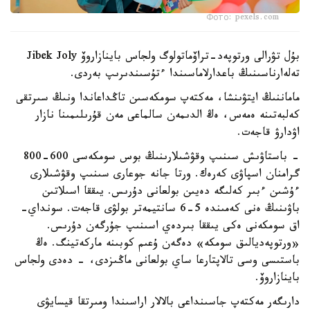
Фото: pexels.com
بۇل تۋرالى ورتوپەد-تراۆماتولوگ ولجاس باينازاروۆ Jibek Joly
تەلەارناسىنىڭ باعدارلاماسىندا ءتۇسىندىرىپ بەردى.
ماماننىڭ ايتۋىنشا، مەكتەپ سومكەسىن تاڭداعاندا ونىڭ سىرتقى
كەلبەتىنە ەمەس، ەڭ الدىمەن سالماعى مەن قۇرىلىمىنا نازار
اۋدارۋ قاجەت.
- باستاۋىش سىنىپ وقۋشىلارىنىڭ بوس سومكەسى 600-800
گرامنان اسپاۋى كەرەك. ورتا جانە جوعارى سىنىپ وقۋشىلارى
ءۇشىن ءبىر كەلىگە دەيىن بولعانى دۇرىس. يىققا اسىلاتىن
باۋىنىڭ ەنى كەمىندە 5-6 سانتيمەتر بولۋى قاجەت. سونداي-
اق سومكەنى ەكى يىققا بىردەي اسىنىپ جۇرگەن دۇرىس.
«ورتوپەديالىق سومكە» دەگەن ۇعىم كوبىنە ماركەتينگ. ەڭ
باستىسى وسى تالاپتارعا ساي بولعانى ماڭىزدى، - دەدى ولجاس
باينازاروۆ.
دارىگەر مەكتەپ جاسىنداعى بالالار اراسىندا ومىرتقا قيسايۋى