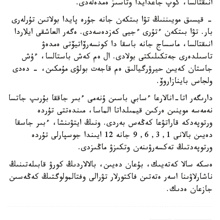
انىقتالسا، كوپ جاعدايدا وتاسىز ەمدەلەدى.
- قيسىق مويىننىڭ تۋا بىتكەن جانە جۇرە پايدا بولاتىن تۇرلەرى
بار. تۋا بىتكەن ءتۇرى ءجيى كەزدەسەدى. ەگەر العاشقى ايلاردا
انىقتالسا، ماسساج جانە باسقا دا كونسەرۆاتيۆتى ەمدەۋ
تاسىلدەرى جەتكىلىكتى بولادى. ال ەم كەش باستالسا، ءۇش
جاستان كەيىن حيرۋرگيالىق ەم قاجەت بولۋى مۇمكىن، - دەدى
ولجاس باينازاروۆ.
دارىگەر اتا-انالارعا ءسابي باسىن ۇنەمى ءبىر جاققا بۇرىپ جاتسا
نەمەسە موينىن ەركىن قيمىلداتا الماسا، مىندەتتى تۇردە
ورتوپەدكە قاراتۋعا كەڭەس بەردى. ونىڭ ايتۋىنشا، ءبىر جاسقا
دەيىن بالانى 1, 3, 6, 9 جانە 12 ايىندا جوسپارلى تۇردە
ورتوپەدتىڭ تەكسەرۋىنەن وتكىزۋ ماڭىزدى.
ەسكە سالا كەتەيىك، بۇعان دەيىن، بالالاردىڭ كورۋ قابىلەتىنىڭ
ناشارلاۋىنا اسەر ەتەتىن فاكتورلار تۋرالى وفتالمولوگتىڭ كەڭەسىن
جازعان ەدىك.