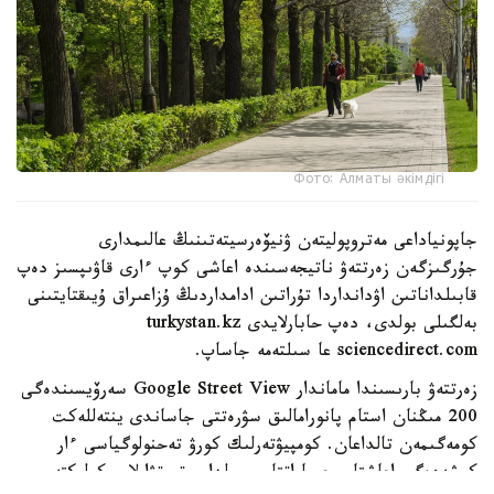
Фото: Алматы әкімдігі
جاپونياداعى مەتروپوليتەن ۋنيۆەرسيتەتىنىڭ عالىمدارى
جۇرگىزگەن زەرتتەۋ ناتيجەسىندە اعاشى كوپ ءارى قاۋىپسىز دەپ
قابىلداناتىن اۋدانداردا تۇراتىن ادامداردىڭ ۇزاعىراق ۇيىقتايتىنى
بەلگىلى بولدى، دەپ حابارلايدى turkystan.kz
sciencedirect.com عا سىلتەمە جاساپ.
زەرتتەۋ بارىسىندا ماماندار Google Street View سەرۆيسىندەگى
200 مىڭنان استام پانورامالىق سۋرەتتى جاساندى ينتەللەكت
كومەگىمەن تالداعان. كومپيۋتەرلىك كورۋ تەحنولوگياسى ءار
كوشەدەگى اعاشتار، عيماراتتار، جولدار، تروتۋارلار، كولىكتەر،