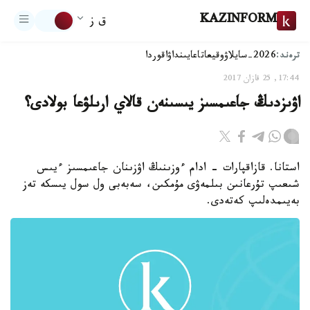
KAZINFORM
ق ز
ترەند:
2026-سايلاۋ
وقيعا
تاعايىنداۋ
اقوردا
17:44, 25 قازان 2017
اۋىزدىڭ جاعىمسىز يىسىنەن قالاي ارىلۋعا بولادى؟
استانا. قازاقپارات - ادام ءوزىنىڭ اۋزىنان جاعىمسىز ءيىس
شىعىپ تۇرعانىن بىلمەۋى مۇمكىن، سەبەبى ول سول يىسكە تەز
بەيىمدەلىپ كەتەدى.