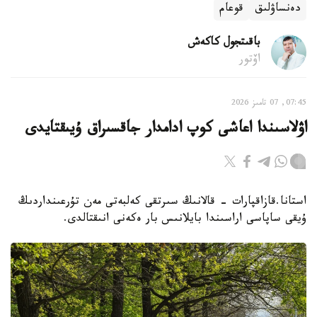
دەنساۋلىق
قوعام
باقىتجول كاكەش
اۆتور
07:45, 07 تامىز 2026
اۋلاسىندا اعاشى كوپ ادامدار جاقسىراق ۇيىقتايدى
استانا.قازاقپارات - قالانىڭ سىرتقى كەلبەتى مەن تۇرعىنداردىڭ
ۇيقى ساپاسى اراسىندا بايلانىس بار ەكەنى انىقتالدى.