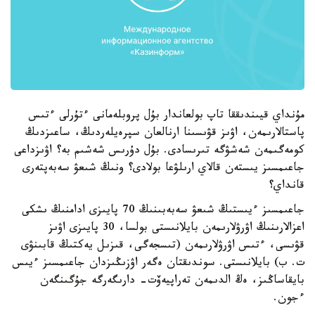
مۇنداي قيىندىققا تاپ بولعاندار بۇل پروبلەمانى ءتۇرلى ءتىس
پاستالارىمەن، اۋىز قۋىسىنا ارنالعان سپرەيلەردىڭ، ساعىزدىڭ
كومەگىمەن شەشۋگە تىرىسادى. بۇل دۇرىس شەشىم بە؟ اۋىزداعى
جاعىمسىز يىستەن قالاي ارىلۋعا بولادى؟ ونىڭ شىعۋ سەبەپتەرى
قانداي؟
جاعىمسىز ءيىستىڭ شىعۋ سەبەبىنىڭ 70 پايىزى ادامنىڭ ىشكى
اعزالارىنىڭ اۋرۋلارىمەن بايلانىستى بولسا، 30 پايىزى اۋىز
قۋىسى، ءتىس اۋرۋلارىمەن (تىسجەگى، قىزىل يەكتىڭ قابىنۋى
ت. ب) بايلانىستى. سوندىقتان ەگەر اۋزىڭىزدان جاعىمسىز ءيىس
بايقاساڭىز، ەڭ الدىمەن تەراپيەۆت- دارىگەرگە جۇگىنگەن
ءجون.