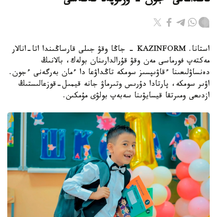
تاڭداعانى ءجون - ورتوپەد كەڭەسى
استانا. KAZINFORM - جاڭا وقۋ جىلى قارساڭىندا اتا-انالار
مەكتەپ فورماسى مەن وقۋ قۇرالدارىنان بولەك، بالانىڭ
دەنساۋلىعىنا ءقاۋىپسىز سومكە تاڭداۋعا دا ءمان بەرگەنى ءجون.
اۋىر سومكە، پارتادا دۇرىس وتىرماۋ جانە قيمىل-قوزعالىستىڭ
ازدىعى ومىرتقا قيسايۋىنا سەبەپ بولۋى مۇمكىن.