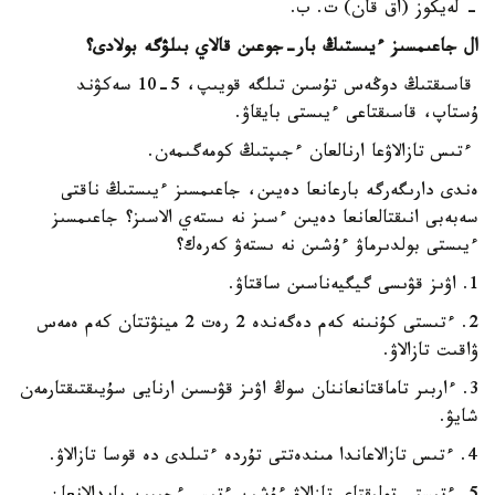
- لەيكوز (اق قان) ت. ب.
ال جاعىمسىز ءيىستىڭ بار-جوعىن قالاي بىلۋگە بولادى؟
قاسىقتىڭ دوڭەس تۇسىن تىلگە قويىپ، 5-10 سەكۋند
ۇستاپ، قاسىقتاعى ءيىستى بايقاۋ.
ءتىس تازالاۋعا ارنالعان ءجىپتىڭ كومەگىمەن.
ەندى دارىگەرگە بارعانعا دەيىن، جاعىمسىز ءيىستىڭ ناقتى
سەبەبى انىقتالعانعا دەيىن ءسىز نە ىستەي الاسىز؟ جاعىمسىز
ءيىستى بولدىرماۋ ءۇشىن نە ىستەۋ كەرەك؟
1. اۋىز قۋىسى گيگيەناسىن ساقتاۋ.
2. ءتىستى كۇنىنە كەم دەگەندە 2 رەت 2 مينۋتتان كەم ەمەس
ۋاقىت تازالاۋ.
3. ءاربىر تاماقتانعاننان سوڭ اۋىز قۋىسىن ارنايى سۇيىقتىقتارمەن
شايۋ.
4. ءتىس تازالاعاندا مىندەتتى تۇردە ءتىلدى دە قوسا تازالاۋ.