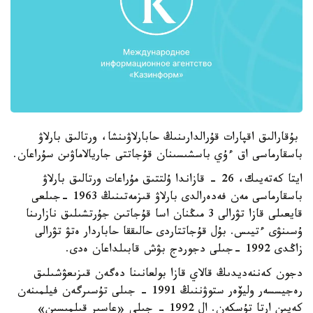
بۇقارالىق اقپارات قۇرالدارىنىڭ حابارلاۋىنشا، ورتالىق بارلاۋ
باسقارماسى اق ءۇي باسشىسىنان قۇجاتتى جاريالاماۋىن سۇراعان.
ايتا كەتەيىك، 26 - قازاندا ۇلتتىق مۇراعات ورتالىق بارلاۋ
باسقارماسى مەن فەدەرالدى بارلاۋ قىزمەتىنىڭ 1963 -جىلعى
قايعىلى قازا تۋرالى 3 مىڭنان اسا قۇجاتىن جۇرتشىلىق نازارىنا
ۇسىنۋى ءتيىس. بۇل قۇجاتتاردى حالىققا حاباردار ەتۋ تۋرالى
زاڭدى 1992 -جىلى دجوردج بۋش قابىلداعان ەدى.
دجون كەننەديدىڭ قالاي قازا بولعانىنا دەگەن قىزىعۋشىلىق
رەجيسسەر وليۆەر ستوۋننىڭ 1991 - جىلى تۇسىرگەن فيلمىنەن
كەيىن ارتا تۇسكەن. ال 1992 - جىلى «عاسىر قىلمىسىن»