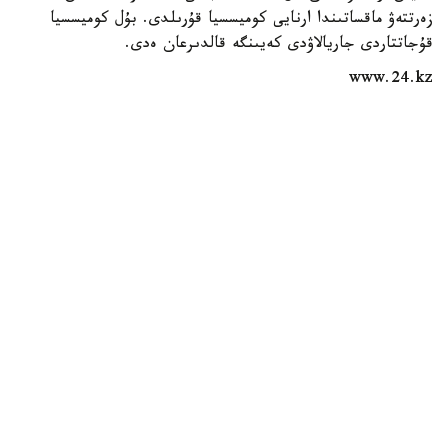
زەرتتەۋ ماقساتىندا ارنايى كوميسسيا قۇرىلدى. بۇل كوميسسيا
قۇجاتتاردى جاريالاۋدى كەيىنگە قالدىرعان ەدى.
www.24.kz