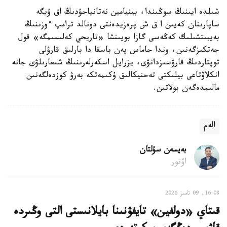
شىلدە ايىنىڭ سوڭىندا، بينيامين نەتانياحۋدىڭ اق ۇيگە
ساپارىنان كەيىن ا ق ش پرەزيدەنتى دونالد ترامپ ءوزىنىڭ
بەيبىتشىلىك كەڭەسى گازا بويىنشا «تاريحي كەلىسىمگە» قول
جەتكىزگەنىن، وندا حاماس پەن باسقا دا بارلىق قارۋلى
توپتاردىڭ قارۋسىزدانۋى، يزرايل اسكەرلەرىنىڭ شىعارىلۋى جانە
انكلاۆتاعى بيلىكتى تەحنيكالىق ۇكىمەتكە بەرۋ كوزدەلگەنىن
مالىمدەگەن بولاتىن.
الەم
بەيسەن سۇلتان
اۆتور
16:08, 09 تامىز 2026
قىتاي «دولفين» تايفۋنىنا بايلانىستى التى وڭىردە