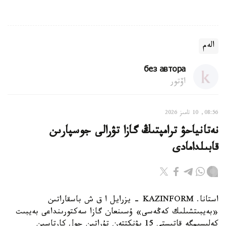
الەم
без автора
اۆتور
08:56, 10 تامىز 2026
نەتانياحۋ ترامپتىڭ گازا تۋرالى جوسپارىن
قابىلدامادى
استانا. KAZINFORM - يزرايل ا ق ش باسقاراتىن
«بەيبىتشىلىك كەڭەسى» ۇسىنعان گازا سەكتورىنداعى بەيبىت
كەلىسىمگە قاتىستى 15 پۋنكتتەن تۇراتىن جول كارتاسىن