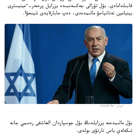
قابىلدامادى. بۇل تۋرالى جەكسەنبىدە يزرايل پرەمەر-ءمينيسترى
بينيامين نەتانياحۋ مالىمدەدى، دەپ حابارلايدى شينحۋا.
فوتو: Anadolu
بۇل مالىمدەمە يزرايلدىڭ بۇل جوسپاردان العاشقى رەسمي جانە
تىكەلەي باس تارتۋى بولدى.