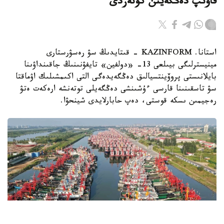
قاۋىپ دەڭگەيىن كوتەردى
استانا. KAZINFORM - قىتايدىڭ سۋ رەسۋرستارى
مينيسترلىگى بيىلعى 13- «دولفين» تايفۋنىنىڭ جاقىنداۋىنا
بايلانىستى پروۆينتسيالىق دەڭگەيدەگى التى اكىمشىلىك اۋماقتا
سۋ تاسقىنىنا قارسى ءۇشىنشى دەڭگەيلى توتەنشە ارەكەت ەتۋ
رەجيمىن ىسكە قوستى، دەپ حابارلايدى شينحۋا.