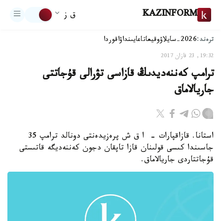
KAZINFORM
ق ز
ترەند:
2026-سايلاۋ
وقيعا
تاعايىنداۋ
اقوردا
19:32, 23 قازان 2017
ترامپ كەننەديدىڭ قازاسى تۋرالى قۇجاتتى
جاريالاماق
استانا. قازاقپارات - ا ق ش پرەزيدەنتى دونالد ترامپ 35
جاسىندا كىسى قولىنان قازا تاپقان دجون كەننەديگە قاتىستى
قۇجاتتاردى جاريالاماق.