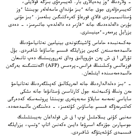
- ولاردىڭ ءوز يدەيالارى بار. كەيبىرەۋى بىزگە قولايلى،
كەيبىرەۋلەرى جوق جانە ءبىز مۇنداي ماسەلەلەر بويىنشا ءوز
ۇستانىمىمىزدى قالاي قورعاۋ كەرەكتىگىن بىلەمىز. ءبىز مۇنى
بۇرىن دالەلدەدىك جانە ءقازىر دە دالەلدەپ جاتىرمىز، - دەدى
يزرايل پرەمەر-ءمينيسترى.
جەكسەنبىدە حاماس ۆاشينگتوندى بينيامين نەتانياحۋدىڭ
مالىمدەمەسىنەن كەيىن يزرايلگە قىسىم جاساۋعا شاقىردى. بۇل
تۋرالى ا ق ش پەن ەۋروپالىق وداق تەرروريستىك دەپ تانىعان
قوزعالىس وكىلىنىڭ فرانس-پرەسس (AFP) اگەنتتىگىنە بەرگەن
مالىمدەمەسىندە ايتىلعان.
- ءبىز دەلدالداردىڭ جانە امەريكالىق كەپىلگەردىڭ نەتانياحۋ
مەن ونىڭ ۇكىمەتىنە جول كارتاسىن ۇستانۋعا جانە ىشكى
ساياسي نەمەسە سايلاۋ سەبەپتەرى بويىنشا پروتسەسكە كەدەرگى
كەلتىرمەۋگە قىسىم جاساۋىن كۇتەمىز، - دەلىنگەن مالىمدەمەدە.
سەنبى كۇنى يسلامشىل توپ ا ق ش قولداعان بەيبىتشىلىك
جوسپارىن جۇزەگە اسىرۋعا دايىن ەكەنىن اتاپ ءوتىپ، يزرايلگە
قىسىمدى كۇشەيتۋگە شاقىردى.