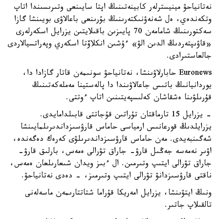
نەتانياحۋ مينيسترلەر كابينەتىنىڭ اپتا سايىنعى وتىرىسىندا اتاپ
وتكەندەي، ەل شەنەۋنىكتەرىنىڭ بۇرىنعى باعالاۋى بويىنشا گازا
سەكتورىنىڭ شامامەن 70 پايىزىن باقىلايتىن يزرايل اسكەرلەرى
«قاۋىپتەردىڭ الدىن الۋ» ءۇشىن انكلاۆتا اسكەري وپەراتسيالاردى
جالعاستىرادى.
Euronews حابارلاۋىنشا، نەتانياحۋ سونىمەن قاتار گازادا دا،
يوردانيانىڭ باتىس جاعالاۋىندا دا پالەستينا مەملەكەتىنىڭ
قۇرىلۋىنا ەشقاشان كەلىسپەيتىنىن اتاپ ءوتتى.
- يزرايل 15 تارماقتان تۇراتىن قۇجاتتى قابىلدامايدى.
يزرايلدىڭ قورعانىس ارمياسى حاماس قارۋسىزداندىرىلمايىنشا
شەگىنبەيدى. مەن حاماس قارۋسىزداندىرىلۋى كەرەك دەگەندە،
اۋىر نەمەسە جەڭىل قارۋ- جاراق تۋرالى ەمەس، بارلىق قارۋ-
جاراق تۋرالى ايتىپ وتىرمىن. ال ءبىز ويدان شىعارىلعان ەمەس،
ناقتى قارۋسىزدانۋ تۋرالى ايتىپ وتىرمىز، - دەدى نەتانياحۋ.
ونىڭ ايتۋىنشا، يزرايل امەريكا قۇراما شتاتتارىمەن ماسەلەنى
تالقىلاپ جاتىر.