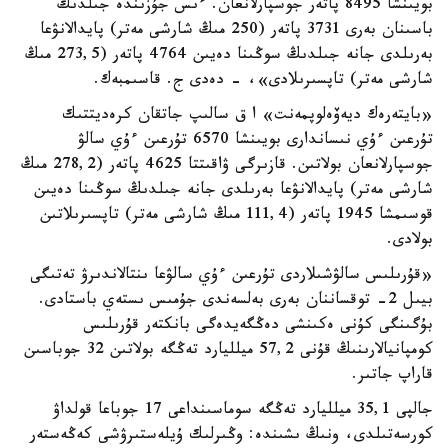
بويىنشا 8495 پاتەر جوسپارلانعان. ءىس جۇزىندە جىلدىڭ
باسىنان بەرى 3731 پاتەر (250 مىڭ شارشى مەتر) پايدالانۋعا
بەرىلدى جانە جىلدىڭ سوڭىنا دەيىن 4764 پاتەر (273,5 مىڭ
شارشى مەتر) تاپسىرىلادى»، - دەدى ج. قاسىمبەك.
«بايتەرەك ديەۆەلوپمەنت» ا ق سالىپ جاتقان كرەديتتىك
تۇرعىن ءۇي نىساندارى بويىنشا 6570 تۇرعىن ءۇي سالۋ
جوسپارلانعان بولاتىن. قازىرگى ۋاقىتتا 4625 پاتەر (278,2 مىڭ
شارشى مەتر) پايدالانۋعا بەرىلدى جانە جىلدىڭ سوڭىنا دەيىن
قوسىمشا 1945 پاتەر (111,4 مىڭ شارشى مەتر) تاپسىرىلاتىن
بولادى.
«قۇرىلىس سالۋشىلاردى تۇرعىن ءۇي سالۋعا ىنتالاندىرۋ تەتىگى
بيىل 2- توقساننان بەرى بەلسەندى جۇمىس ىستەي باستادى.
بۇگىنگى كۇنى ەكىنشى دەڭگەيدەگى بانكتەر قۇرىلىس
كومپانيالارىنىڭ قۇنى 57,2 ميلليارد تەڭگە بولاتىن 32 جوباسىن
قاراپ جاتىر.
جالپى 35,1 ميلليارد تەڭگە سوماسىنداعى 17 جوباعا قولداۋ
كورسەتىلدى، ونىڭ ىشىندە: وڭىرلىك ۇيلەستىرۋشى كەڭەستەر