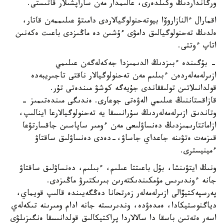
ورگانداردىڭ وكىلدەرى، عالىمدار مەن ساراپشىلار قاتىستى.
اقمارال ءالنازاروۆا بيوتەحنولوگيالاردى دامىتۋ عىلىممەن قاتار،
ەلدىڭ تەحنولوگيالىق دامۋى ءۇشىن دە ماڭىزدى باعىت ەكەنىن
اتاپ ءوتتى.
- بۇگىندە ءبىزدىڭ الدىمىزدا جەكەلەگەن عىلىمي
ازىرلەمەلەردەن ءبىلىم مەن تەحنولوگيالار ناقتى تاجىريبەدە
قولدانىلاتىن تولىققاندى جۇيەگە كوشۋ مىندەتى تۇر.
قازاقستاننىڭ عىلىمي الەۋەتى جوعارى. ەندىگى مىندەتىمىز -
وتاندىق ازىرلەمەلەردىڭ سۇرانىسقا يە تەحنولوگيالارعا اينالىپ،
ازاماتتارىمىزدىڭ دەنساۋلىعى مەن ءومىر ساپاسىن جاقسارتۋعا
قىزمەت ەتۋىنە جاعداي جاساۋ،-دەدى دەنساۋلىق ساقتاۋ
ءمينيسترى.
ونىڭ ايتۋىنشا، بۇل باعىتتا عىلىم، ءبىلىم، دەنساۋلىق ساقتاۋ
جانە ءوندىرىس مۇمكىندىكتەرىن بىرىكتىرۋ ماڭىزدى.
پەرسپەكتيۆالى ازىرلەمەلەر زەرتحانا دەڭگەيىندە قالىپ قويماي،
دياگنوستيكادا، ەمدەۋدە، وندىرىستە جانە ادام ومىرىنە تىكەلەي
اسەر ەتەتىن باسقا دا سالالاردا پراكتيكالىق قولدانىسقا ەنگىزىلۋى