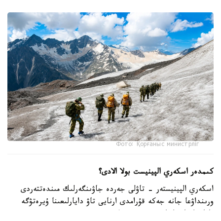
Фото: Қорғаныс министрліг
كىمدەر اسكەري الپينيست بولا الادى؟
اسكەري الپينيستەر - تاۋلى جەردە جاۋىنگەرلىك مىندەتتەردى
ورىنداۋعا جانە جەكە قۇرامدى ارنايى تاۋ دايارلىعىنا ۇيرەتۋگە
ماماندانعان اسكەري قىزمەتشىلەر.