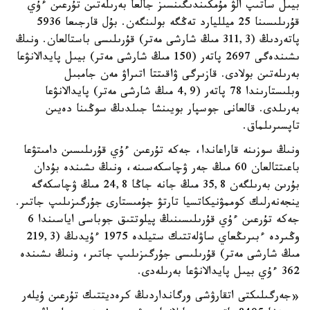
بيىل ساتىپ الۋ مۇمكىندىگىنسىز جالعا بەرىلەتىن تۇرعىن ءۇي
قۇرىلىسىنا 25 ميلليارد تەڭگە بولىنگەن. بۇل قارجىعا 5936
پاتەردىڭ (311,3 مىڭ شارشى مەتر) قۇرىلىسى باستالعان. ونىڭ
ىشىندەگى 2697 پاتەر (150 مىڭ شارشى مەتر) بيىل پايدالانۋعا
بەرىلەتىن بولادى. قازىرگى ۋاقىتتا اتىراۋ مەن جامبىل
وبلىستارىندا 78 پاتەر (4,9 مىڭ شارشى مەتر) پايدالانۋعا
بەرىلدى. قالعانى جوسپار بويىنشا جىلدىڭ سوڭىنا دەيىن
تاپسىرىلماق.
ونىڭ سوزىنە قاراعاندا، جەكە تۇرعىن ءۇي قۇرىلىسىن دامىتۋعا
باعىتتالعان 60 مىڭ جەر ۋچاسكەسىنە، ونىڭ ىشىندە بۇدان
بۇرىن بەرىلگەن 35,8 مىڭ جانە جاڭا 24,8 مىڭ ۋچاسكەگە
ينجەنەرلىك كوممۋنيكاتسيا تارتۋ جۇمىستارى جۇرگىزىلىپ جاتىر.
جەكە تۇرعىن ءۇي قۇرىلىسىنىڭ پيلوتتىق جوباسى اياسىندا 6
وڭىردە ءبىرىڭعاي ساۋلەتتىك ستيلدە 1975 ءۇيدىڭ (219,3
مىڭ شارشى مەتر) قۇرىلىسى جۇرگىزىلىپ جاتىر، ونىڭ ىشىندە
362 ءۇي بيىل پايدالانۋعا بەرىلەدى.
«جەرگىلىكتى اتقارۋشى ورگانداردىڭ كرەديتتىك تۇرعىن ۇيلەر