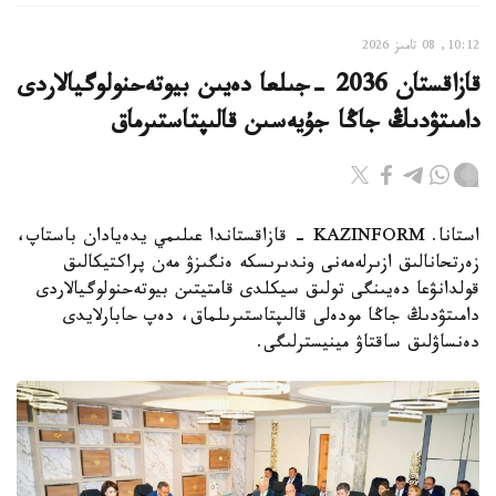
10:12, 08 تامىز 2026
قازاقستان 2036 -جىلعا دەيىن بيوتەحنولوگيالاردى
دامىتۋدىڭ جاڭا جۇيەسىن قالىپتاستىرماق
استانا. KAZINFORM - قازاقستاندا عىلىمي يدەيادان باستاپ،
زەرتحانالىق ازىرلەمەنى وندىرىسكە ەنگىزۋ مەن پراكتيكالىق
قولدانۋعا دەيىنگى تولىق سيكلدى قامتيتىن بيوتەحنولوگيالاردى
دامىتۋدىڭ جاڭا مودەلى قالىپتاستىرىلماق، دەپ حابارلايدى
دەنساۋلىق ساقتاۋ مينيسترلىگى.