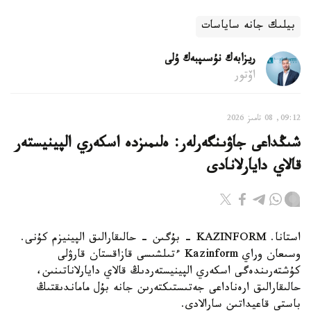
بيلىك جانە ساياسات
ريزابەك نۇسىپبەك ۇلى
اۆتور
09:12, 08 تامىز 2026
شىڭداعى جاۋىنگەرلەر: ەلىمىزدە اسكەري الپينيستەر
قالاي دايارلانادى
استانا. KAZINFORM - بۇگىن - حالىقارالىق الپينيزم كۇنى.
وسىعان وراي Kazinform ءتىلشىسى قازاقستان قارۋلى
كۇشتەرىندەگى اسكەري الپينيستەردىڭ قالاي دايارلاناتىنىن،
حالىقارالىق ارەناداعى جەتىستىكتەرىن جانە بۇل ماماندىقتىڭ
باستى قاعيداتىن سارالادى.