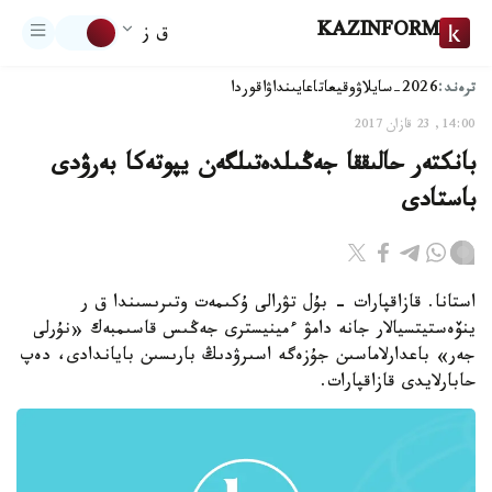
KAZINFORM
ق ز
ترەند:
2026-سايلاۋ
وقيعا
تاعايىنداۋ
اقوردا
14:00, 23 قازان 2017
بانكتەر حالىققا جەڭىلدەتىلگەن يپوتەكا بەرۋدى
باستادى
استانا. قازاقپارات - بۇل تۋرالى ۇكىمەت وتىرىسىندا ق ر
ينۆەستيتسيالار جانە دامۋ ءمينيسترى جەڭىس قاسىمبەك «نۇرلى
جەر» باعدارلاماسىن جۇزەگە اسىرۋدىڭ بارىسىن باياندادى، دەپ
حابارلايدى قازاقپارات.