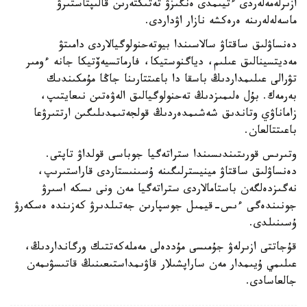
ازىرلەمەلەردى ءتيىمدى ەنگىزۋ تەتىكتەرىن قالىپتاستىرۋ
ماسەلەلەرىنە ەرەكشە نازار اۋداردى.
دەنساۋلىق ساقتاۋ سالاسىندا بيوتەحنولوگيالاردى دامىتۋ
مەديتسينالىق عىلىم، دياگنوستيكا، فارماتسيەۆتيكا جانە ءومىر
تۋرالى عىلىمداردىڭ باسقا دا باعىتتارىنا جاڭا مۇمكىندىك
بەرمەك. بۇل ەلىمىزدىڭ تەحنولوگيالىق الەۋەتىن نىعايتىپ،
زاماناۋي وتاندىق شەشىمدەردىڭ قولجەتىمدىلىگىن ارتتىرۋعا
باعىتتالعان.
وتىرىس قورىتىندىسىندا ستراتەگيا جوباسى قولداۋ تاپتى.
دەنساۋلىق ساقتاۋ مينيسترلىگىنە ۇسىنىستاردى قاراستىرىپ،
نەگىزدەلگەن باستامالاردى ستراتەگيا مەن ونى ىسكە اسىرۋ
جونىندەگى ءىس-قيمىل جوسپارىن جەتىلدىرۋ كەزىندە ەسكەرۋ
ۇسىنىلدى.
قۇجاتتى ازىرلەۋ جۇمىسى مۇددەلى مەملەكەتتىك ورگانداردىڭ،
عىلىمي ۇيىمدار مەن ساراپشىلار قاۋىمداستىعىنىڭ قاتىسۋىمەن
جالعاسادى.