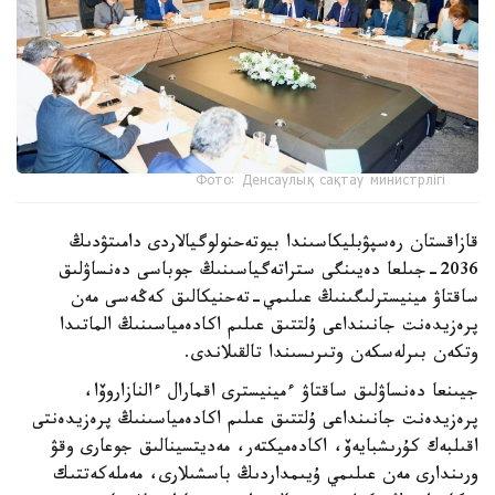
Фото: Денсаулық сақтау министрлігі
قازاقستان رەسپۋبليكاسىندا بيوتەحنولوگيالاردى دامىتۋدىڭ
2036-جىلعا دەيىنگى ستراتەگياسىنىڭ جوباسى دەنساۋلىق
ساقتاۋ مينيسترلىگىنىڭ عىلىمي-تەحنيكالىق كەڭەسى مەن
پرەزيدەنت جانىنداعى ۇلتتىق عىلىم اكادەمياسىنىڭ الماتىدا
وتكەن بىرلەسكەن وتىرىسىندا تالقىلاندى.
جيىنعا دەنساۋلىق ساقتاۋ ءمينيسترى اقمارال ءالنازاروۆا،
پرەزيدەنت جانىنداعى ۇلتتىق عىلىم اكادەمياسىنىڭ پرەزيدەنتى
اقىلبەك كۇرىشبايەۆ، اكادەميكتەر، مەديتسينالىق جوعارى وقۋ
ورىندارى مەن عىلىمي ۇيىمداردىڭ باسشىلارى، مەملەكەتتىك