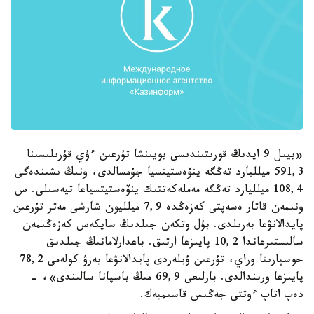
«بيىل 9 ايدىڭ قورىتىندىسى بويىنشا تۇرعىن ءۇي قۇرىلىسىنا
591,3 ميلليارد تەڭگە ينۆەستيتسيا جۇمسالدى، ونىڭ ىشىندەگى
108,4 ميلليارد تەڭگە مەملەكەتتىك ينۆەستيتسياعا تيەسىلى. س
ونىمەن قاتار ەسەپتى كەزەڭدە 7,9 ميلليون شارشى مەتر تۇرعىن
پايدالانۋعا بەرىلدى. بۇل وتكەن جىلدىڭ سايكەس كەزەڭىمەن
سالىستىرعاندا 10,2 پايىزعا ارتىق. باعدارلامانىڭ جىلدىق
جوسپارىنا وراي، تۇرعىن ۇيلەردى پايدالانۋعا بەرۋ كولەمى 78,2
پايىزعا ورىندالدى. بارلىعى 69,9 مىڭ باسپانا سالىندى»، -
دەپ اتاپ ءوتتى جەڭىس قاسىمبەك.