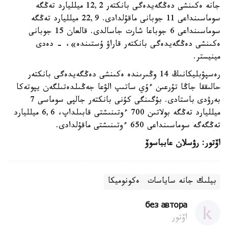
جانە ەكىنشى دەڭگەيدەگى بانكتەر 12,2 ميلليارد تەڭگە
سوماسىنداعى 11 جوبانى ماقۇلدادى. 22,9 ميلليارد تەڭگە
سوماسىنداعى 6 جوباعا شارت جاسالدى. قالعان 15 جوبانى
ەكىنشى دەڭگەيدەگى بانكتەر قاراۋ ۇستىندە»، - دەدى
مينيستر.
رەسپۋبليكانىڭ 14 وڭىرىندە ەكىنشى دەڭگەيدەگى بانكتەر
حالىققا جاڭا تۇرعىن ءۇي ساتىپ الۋعا جەڭىلدەتىلگەن يپوتەكا
بەرۋدى باستادى. بۇگىنگى كۇنى بانكتەر جالپى سوماسى 7
ميلليارد تەڭگە بولاتىن 700 ءوتىنىشتى قابىلداپ، 6,6 ميلليارد
تەڭگەگە سوماسىنداعى 650 ءوتىنىشتى ماقۇلدادى.
اۆتور: رۋسلان عابباسوۆ
بيلىك جانە ساياسات
ەكونوميكا
без автора
اۆتور