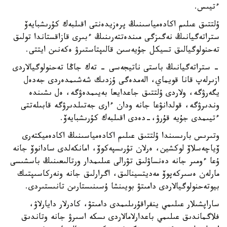
ءتيىس.
ۇلتتىق عىلىم اكادەمياسىنىڭ پرەزيدەنتى اقىلبەك كۇرىشبايەۆ
ستراتەگيانىڭ نەگىزگى مىندەتتەرىنىڭ ءبىرى قازاقستاندا تولىق
تەحنولوگيالىق تسيكل جۇيەسىن قالىپتاستىرۋ ەكەنىن ايتتى.
- ستراتەگيانىڭ باستى ناتيجەسى - تەك جاڭا تەحنولوگيالاردى
ازىرلەپ قانا قويماي، الەمدەگى ۇزدىك شەشىمدەردى جەدەل
يگەرۋگە، ولاردى ۇلتتىق جاعدايعا بەيىمدەۋگە، ەل ىشىندە
وندىرۋگە، قولدانۋعا جانە ودان ءارى جەتىلدىرۋگە قابىلەتتى
ءتيىمدى جۇيە قۇرۋ،-دەدى اقىلبەك كۇرىشبايەۆ.
وتىرىس بارىسىندا ۇلتتىق عىلىم اكادەمياسىنىڭ اكادەميكتەرى
ۆياچەسلاۆ لوكشين، ەرلان تۇرىسپەكوۆ، امانكەلدى سادانوۆ جانە
ۇعا ءومىر جانە دەنساۋلىق تۋرالى عىلىمدار ورتالىعىنىڭ باسشىسى
مارلەن ەسىركەپوۆ مەديتسينالىق، اگرارلىق جانە ونەركاسىپتىك
بيوتەحنولوگيالاردى دامىتۋ بويىنشا ۇسىنىستارىن تانىستىردى.
ساراپشىلار عىلىمي ينفراقۇرىلىمدى دامىتۋ، كادرلار دايارلاۋ،
فلاگماندىق عىلىمي باعدارلامالاردى ىسكە اسىرۋ جانە وتاندىق