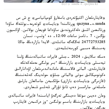
Фото: sauda.e-qazyna.kz
«قايتارىلعان اكتيۆتەردى باسقارۋ كومپانياسى» ج ش س
sauda.ە-qazyna پورتالىندا «بايسات» كوتەرمە-بولشەك ساۋدا
ورتالىعىن اشىق ەلەكتروندىق ساۋداعا قويعان بولاتىن. اۋكسيون
بۇگىن، 7 -تامىز ساعات 12:00- دە ءوتىپ، نىسان
24772753285 تەڭگەگە ساتىلدى. الايدا بازاردىڭ جاڭا
يەسىنىڭ ەسىمى كورسەتىلمەدى.
ەسكە سالايىق، 2024 -جىلى قايرات ساتىبالدىنىڭ ۇلىنا
تيەسىلى «بايسات» بازارىنىڭ ءبىر بولىگى مەملەكەتكە
قايتارىلدى. الماتى قالاسىنىڭ مامانداندىرىلعان اۋدانارالىق
ەكونوميكالىق سوتى «الماتى جىلۋ» حولدينگ كەشەنىنىڭ
(قازىرگى «بايسات» بازارى) مۇلكىمەن جاسالعان بارلىق
مامىلەنى جارامسىز دەپ تانۋ تۋرالى شەشىم شىعاردى.
وعان دەيىن سوتقا دەيىنگى تەرگەۋ اياسىندا قايرات ساتىبالدى
«بايسات» بازارىنىڭ باسىم بولىگىن ءوز ەركىمەن قايتارىپ
بەرگەن بولاتىن.