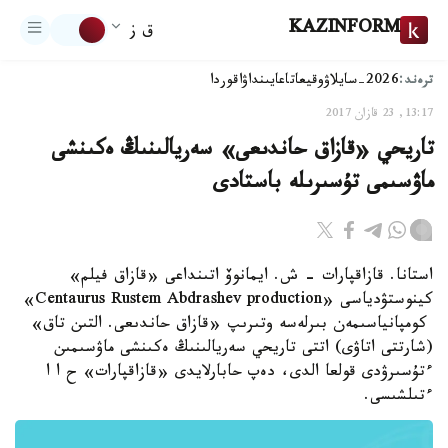
KAZINFORM
ق ز
ترەند:
2026-سايلاۋ
وقيعا
تاعايىنداۋ
اقوردا
13:17, 23 قازان 2017
تاريحي «قازاق حاندىعى» سەريالىنىڭ ەكىنشى
ماۋسىمى تۇسىرىلە باستادى
استانا. قازاقپارات - ش. ايمانوۆ اتىنداعى «قازاق فيلم»
كينوستۋدياسى «Centaurus Rustem Abdrashev production»
كومپانياسىمەن بىرلەسە وتىرىپ «قازاق حاندىعى. التىن تاق»
(شارتتى اتاۋى) اتتى تاريحي سەريالىنىڭ ەكىنشى ماۋسىمىن
ءتۇسىرۋدى قولعا الدى، دەپ حابارلايدى «قازاقپارات» ح ا ا
ءتىلشىسى.