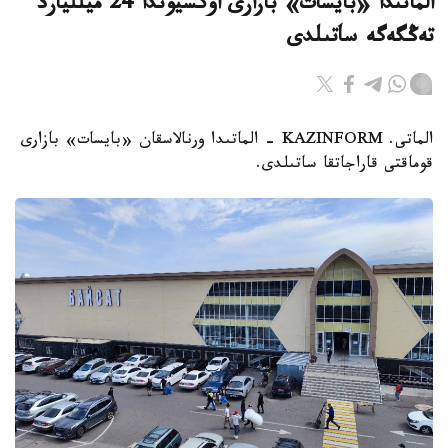
الماتىدا «بايسات» بازارى اۋكسيوندا 24 ميلليارد
تەڭگەگە ساتىلدى
الماتى. KAZINFORM - الماتىدا ورنالاسقان «بايسات» بازارى
قوماقتى قاراجاتقا ساتىلدى.