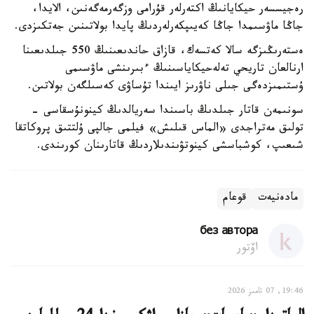
رەجيسسەر حيكايانىڭ اكتەرلەر قۇرامى وزگەرمەگەنىن، الايدا،
جاڭا ماۋسىمدا جاڭا كەيىپكەرلەردىڭ پايدا بولاتىنىن جەتكىزدى.
ەستەرىڭىزگە سالا كەتسەك، قازاق حاندىعىنىڭ 550 جىلدىعىنا
ارنالعان تاريحي تەلەحيكاياسىنىڭ ءبىرىنشى ماۋسىمى
ۇستىمىزدەگى جىلى ناۋرىز ايىندا تۇساۋى كەسىلگەن بولاتىن.
سونىمەن قاتار جىلدىڭ باسىندا سەريالدىڭ كينونۇسقاسى -
تولىق مەتراجدى «الماس قىلىش» فيلمى جالپى ۇلتتىق پروكاتقا
شىعىپ، كوشباسشى كينوتۋىندىلاردىڭ قاتارىنان كورىندى.
مادەنيەت
قوعام
без автора
اۆتور
19:46, 07 تامىز 2026