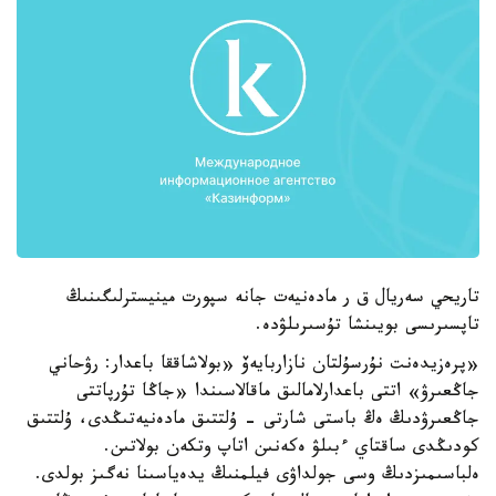
تاريحي سەريال ق ر مادەنيەت جانە سپورت مينيسترلىگىنىڭ
تاپسىرىسى بويىنشا تۇسىرىلۋدە.
«پرەزيدەنت نۇرسۇلتان نازاربايەۆ «بولاشاققا باعدار: رۋحاني
جاڭعىرۋ» اتتى باعدارلامالىق ماقالاسىندا «جاڭا تۇرپاتتى
جاڭعىرۋدىڭ ەڭ باستى شارتى - ۇلتتىق مادەنيەتىڭدى، ۇلتتىق
كودىڭدى ساقتاي ءبىلۋ ەكەنىن اتاپ وتكەن بولاتىن.
ەلباسىمىزدىڭ وسى جولداۋى فيلمنىڭ يدەياسىنا نەگىز بولدى.