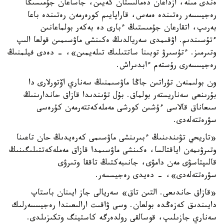
ەندى مىنە، ازداعان دەمالىستان كەيىن، جاساعان جۇمىسىڭا
رەجيسسەر رەتىندە ەمەس، قاراپايىم كورەرمەن رەتىندە باعا
بەرىپ، اتقارعان جۇمىستىڭ ءبارى دە بەكەر بولماعانىن
ءتۇسىندىم. اۋقىمدى سەريالدىڭ ەكىنشى ماۋسىمىن قولعا الىپ
وتىرمىز. ءتۇسىرۋ توبىنا ساتتىلىك تىلەيمىن»، - دەدى فيلمنىڭ
رەجيسسەرى رۇستەم ءابدىراش.
ون بولىمنەن تۇراتىن جاڭا ماۋسىمنىڭ سەناري اۆتورلارى دا
بۇرىنعى سەناريستەر بولماق. بۇل تۋىندىدا قازاق حاندارىنىڭ
سىعاناق قالاسى ءۇشىن كورشى مەملەكەتتەرمەن كۇرەسى
سۋرەتتەلەدى.
«تاريحي تۋىندىنىڭ ءبىرىنشى ماۋسىمى كەرەيدىڭ حان تاعىنا
وتىرۋىمەن اياقتالسا، ەكىنشى ماۋسىمدا قازاق مەملەكەتتىلىگىنىڭ
قالىپتاسۋى مەن دامۋى، جانىبەكتىڭ تاققا وتىرۋى
سۋرەتتەلەدى»، - دەيدى رەجيسسەر.
«قازاق حاندىعى. التىن تاق» سەريالى جاز ايىنان باستاپ
دايىندىق كەزەڭدە بولعان. وسى ۋاقىت ارالىعىندا رەجيسسەرلىك
سەناري جازىلىپ، قوسالقى رولدەرگە كاستينگ وتكىزىلدى.