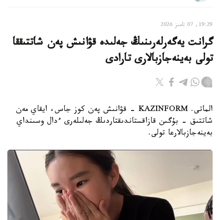
19:29, 07 تامىز 2026
گرانت يەگەرلەرىنىڭ جەلىدە قۋانىش پەن شاتتىققا
تولى بەينەجازبالارى تارادى
الماتى. KAZINFORM - قۋانىش پەن كوز جاس، ايقاي مەن
شاتتىق - بۇگىن قازاقستاندىقتاردىڭ جەلىلەرى ءدال وسىنداي
بەينەجازبالارعا تولى.