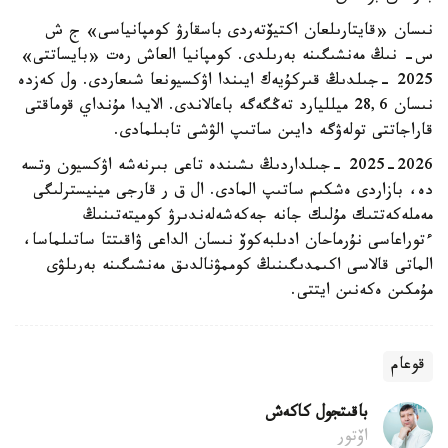
نىسان «قايتارىلعان اكتيۆتەردى باسقارۋ كومپانياسى» ج ش
س- نىڭ مەنشىگىنە بەرىلدى. كومپانيا العاش رەت «بايساتتى»
2025 -جىلدىڭ قىركۇيەك ايىندا اۋكسيونعا شىعاردى. ول كەزدە
نىسان 28,6 ميلليارد تەڭگەگە باعالاندى. الايدا مۇنداي قوماقتى
قاراجاتتى تولەۋگە دايىن ساتىپ الۋشى تابىلمادى.
2025-2026 -جىلداردىڭ ىشىندە تاعى بىرنەشە اۋكسيون وتسە
دە، بازاردى ەشكىم ساتىپ المادى. ال ق ر قارجى مينيسترلىگى
مەملەكەتتىك مۇلىك جانە جەكەشەلەندىرۋ كوميتەتىنىڭ
ءتوراعاسى نۇرماحان ادىلبەكوۆ نىسان الداعى ۋاقىتتا ساتىلماسا،
الماتى قالاسى اكىمدىگىنىڭ كوممۋنالدىق مەنشىگىنە بەرىلۋى
مۇمكىن ەكەنىن ايتتى.
قوعام
باقىتجول كاكەش
اۆتور