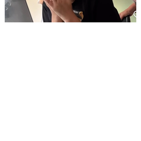
Кадр из видео
بۇگىن، 7-تامىز كۇنى عىلىم جانە جوعارى ءبىلىم مينيسترلىگى
2026-2027 وقۋ جىلىنا ارنالعان مەملەكەتتىك ءبىلىم بەرۋ
گرانتتارىنىڭ يەگەرلەرى ءتىزىمىن جاريالادى. بيىل 75 مىڭنان
استام تالاپكەر ەلىمىزدىڭ جوعارى وقۋ ورىندارىندا تەگىن ءبىلىم
الۋ مۇمكىندىگىنە يە بولدى.
بۇل كۇن كونكۋرس ناتيجەلەرىن تاعاتسىزدانا كۇتكەن مىڭداعان
قازاقستاندىق تۇلەك ءۇشىن ەڭ ماڭىزدى ءارى ۋايىمعا تولى
ساتتەردىڭ بىرىنە اينالدى.