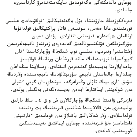
جوعارى دالدىكتەگى «گەنومدىق سايكەستەندىرۋ كارتاسىن»
جاسادى.
دەرەككوزدىڭ جازۋىنشا، بۇل «گەنەتيكالىق ءتولقۇجات» عىلىمي
قورىتىندى عانا ەمەس، سونىمەن قاتار پراكتيكالىق قولدانۋعا
ارنالعان «باعدار» قىزمەتىن اتقارادى. بۇعان دەيىن
جۇرگىزىلگەن فۋنكتسيونالدىق گەندەردى زەرتتەۋ ناتيجەلەرىمەن
ۇشتاستىرا وتىرىپ، عىلىمي توپ شىڭجاڭ وۆچاركاسىنا ءتان
گيپوكسياعا توزىمدىلىك جانە قورشاعان ورتانىڭ قولايسىز
جاعدايلارىنا بەيىمدەلۋ گەندەرىن انىقتادى. وسىلايشا مىڭداعان
جىلدارعا جالعاسقان تابيعي سۇرىپتالۋدىڭ ناتيجەسىندە ولاردىڭ
سۋىق ءارى بيىك تاۋلى وڭىرلەرگە، سونداي-اق گوبي ءشولى
مەن شولەيتتى ايماقتارعا ابدەن بەيىمدەلگەنى بەلگىلى بولدى.
قازىرگى ۋاقىتتا شىڭجاڭ وۆچاركالارى ش و ق ك- نىڭ بارلىق
بولىمدەرى مەن قالالارىندا شتاتتىق قىزمەتتىك يت رەتىندە
قولدانىلادى. ولار شەكارالىق باقىلاۋ مەن قوعامدىق ءتارتىپتى
قامتاماسىز ەتۋ قىزمەتىندە جوعارى ايماقتىق بەيىمدىلىگىن
كورسەتىپ كەلەدى.