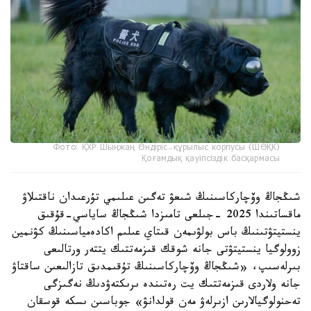
Фото: ҚХР Шыңжаң Өндіріс-құрылыс корпусы (ШӨҚК)
Қоғамдық қауіпсіздік басқармасы
شىڭجاڭ وۆچاركاسىنىڭ شىعۋ تەگىن عىلىمي تۇرعىدان ناقتىلاۋ
ماقساتىندا 2025 -جىلعى تامىزدا شىڭجاڭ ساياسي-قۇقىق
ينستيتۋتىنىڭ باس بولۋىمەن قىتاي عىلىم اكادەمياسىنىڭ كۋنمين
زوولوگيا ينستيتۋتى جانە شوقك قىزمەتتىك يتتەر ورتالىعى
بىرلەسىپ، «شىڭجاڭ وۆچاركاسىنىڭ تۇقىمدىق تازالىعىن ساقتاۋ
جانە ولاردى قىزمەتتىك يت رەتىندە ىرىكتەۋدىڭ نەگىزگى
تەحنولوگيالارىن ازىرلەۋ مەن قولدانۋ» جوباسىن ىسكە قوسقان