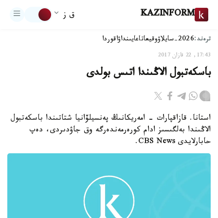
KAZINFORM
ق ز
ترەند:
2026-سايلاۋ
وقيعا
تاعايىنداۋ
اقوردا
17:43, 22 قازان 2017
باسكەتبول الاڭىندا اتىس بولدى
استانا. قازاقپارات - امەريكانىڭ پەنسيلۆانيا شتاتىندا باسكەتبول
الاڭىندا بەلگىسىز ادام كورەرمەندەرگە وق جاۋدىردى، دەپ
حابارلايدى CBS News.