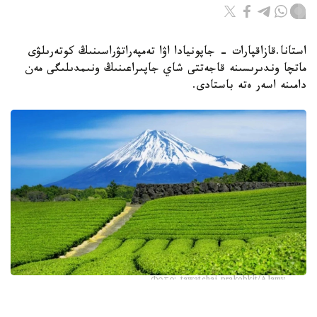
استانا.قازاقپارات - جاپونيادا اۋا تەمپەراتۋراسىنىڭ كوتەرىلۋى
ماتچا وندىرىسىنە قاجەتتى شاي جاپىراعىنىڭ ونىمدىلىگى مەن
دامىنە اسەر ەتە باستادى.
Фото: tawatchai prakobkit/Alamy