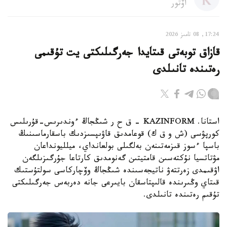
اۆتور
17:24, 08 تامىز 2026
قازاق توبەتى قىتايدا جەرگىلىكتى يت تۇقىمى
رەتىندە تانىلدى
استانا. KAZINFORM – ق ح ر شىڭجاڭ ءوندىرىس-قۇرىلىس
كورپۋسى (ش و ق ك) قوعامدىق قاۋىپسىزدىك باسقارماسىنىڭ
باسپا ءسوز قىزمەتىنەن بەلگىلى بولعانداي، ميلليونداعان
مۋتاتسيا نۇكتەسىن قامتيتىن گەنومدىق كارتاعا جۇرگىزىلگەن
اۋقىمدى زەرتتەۋ ناتيجەسىندە شىڭجاڭ وۆچاركاسى سولتۇستىك
قىتاي وڭىرىندە قالىپتاسقان بايىرعى جانە دەربەس جەرگىلىكتى
تۇقىم رەتىندە تانىلدى.