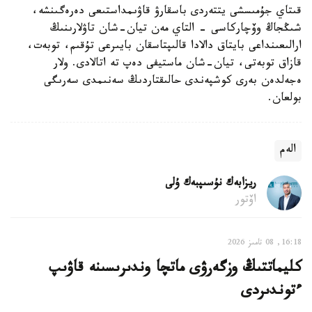
قىتاي جۇمىسشى يتتەردى باسقارۋ قاۋىمداستىعى دەرەگىنشە،
شىڭجاڭ وۆچاركاسى - التاي مەن تيان-شان تاۋلارىنىڭ
ارالىعىنداعى بايتاق دالادا قالىپتاسقان بايىرعى تۇقىم، توبەت،
قازاق توبەتى، تيان-شان ماستيفى دەپ تە اتالادى. ولار
ەجەلدەن بەرى كوشپەندى حالىقتاردىڭ سەنىمدى سەرىگى
بولعان.
الەم
ريزابەك نۇسىپبەك ۇلى
اۆتور
16:18, 08 تامىز 2026
كليماتتىڭ وزگەرۋى ماتچا وندىرىسىنە قاۋىپ
ءتوندىردى