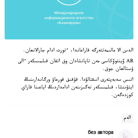
الدىن الا مالىمەتتەرگە قاراعاندا، ءتورت ادام جارالانعان.
AR ۆينتوۆكاسى مەن تاپانشادان وق اتقان قىلمىسكەر ءالى
ۇستالعان جوق.
اتىس سەبەپتەرى انىقتالۋدا. قۇقىق قورعاۋ ورگاندارىنىڭ
ايتۋىنشا، قىلمىسكەر نەگىزىنەن ادامداردىڭ اياعىنا قاراي
كوزدەگەن.
الەم
без автора