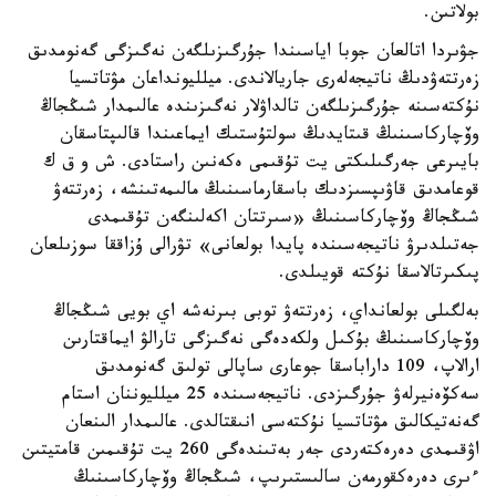
بولاتىن.
جۋىردا اتالعان جوبا اياسىندا جۇرگىزىلگەن نەگىزگى گەنومدىق
زەرتتەۋدىڭ ناتيجەلەرى جاريالاندى. ميلليونداعان مۋتاتسيا
نۇكتەسىنە جۇرگىزىلگەن تالداۋلار نەگىزىندە عالىمدار شىڭجاڭ
وۆچاركاسىنىڭ قىتايدىڭ سولتۇستىك ايماعىندا قالىپتاسقان
بايىرعى جەرگىلىكتى يت تۇقىمى ەكەنىن راستادى. ش و ق ك
قوعامدىق قاۋىپسىزدىك باسقارماسىنىڭ مالىمەتىنشە، زەرتتەۋ
شىڭجاڭ وۆچاركاسىنىڭ «سىرتتان اكەلىنگەن تۇقىمدى
جەتىلدىرۋ ناتيجەسىندە پايدا بولعانى» تۋرالى ۇزاققا سوزىلعان
پىكىرتالاسقا نۇكتە قويىلدى.
بەلگىلى بولعانداي، زەرتتەۋ توبى بىرنەشە اي بويى شىڭجاڭ
وۆچاركاسىنىڭ بۇكىل ولكەدەگى نەگىزگى تارالۋ ايماقتارىن
ارالاپ، 109 داراباسقا جوعارى ساپالى تولىق گەنومدىق
سەكۆەنيرلەۋ جۇرگىزدى. ناتيجەسىندە 25 ميلليوننان استام
گەنەتيكالىق مۋتاتسيا نۇكتەسى انىقتالدى. عالىمدار الىنعان
اۋقىمدى دەرەكتەردى جەر بەتىندەگى 260 يت تۇقىمىن قامتيتىن
ءىرى دەرەكقورمەن سالىستىرىپ، شىڭجاڭ وۆچاركاسىنىڭ