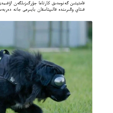
قامتيتىن گەنومدىق كارتاعا جۇرگىزىلگەن اۋقىم
قىتاي وڭىرىندە قالىپتاسقان بايىرعى جانە دەربە