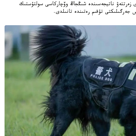
دى زەرتتەۋ ناتيجەسىندە شىڭجاڭ وۆچاركاسى سولتۇستىك
س جەرگىلىكتى تۇقىم رەتىندە تانىلدى.