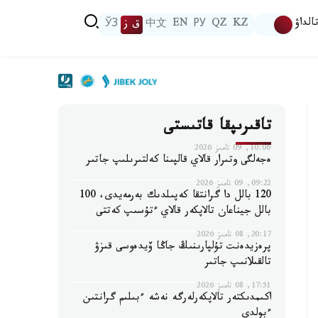
الداۋ
KZ
QZ
РУ
EN
中文
ق ز
ЎЗ
تاقىرىپقا قاتىستى
10:06, 09 تامىز 2026
ەجەلگى وتىرار قالاي قالپىنا كەلتىرىلىپ جاتىر
09:22, 09 تامىز 2026
120 بالل دا گرانتقا كەپىلدىك بەرمەيدى، 100
بالل جيناعان تالاپكەر قالاي ءتۇسىپ كەتتى
20:17, 08 تامىز 2026
پرەزيدەنت تۇلپارىنىڭ جاڭا ۆيدەوسى قىزۋ
تالقىلانىپ جاتىر
17:51, 08 تامىز 2026
اكىمدىكتەر تالاپكەرلەرگە نەشە ءبىلىم گرانتىن
ءبولدى