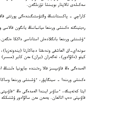
سەكىلدى تالاپتار بويىنشا تۇزىلگەن.
كاراچي - پاكىستاننىڭ وڭتۇستىگىندەگى پورتتى قالا.
رەيتينگتە ەكىنشى ورىنعا ميانمانىڭ يانگون قالاسى ور
ءۇشىنشى ورىنعا بانگلادەش استاناسى داككا ەنگەن.
سونداي-اق العاشقى وندىقتا دجاكارتا (يندونەزيا)، 
كيتو (ەكۆادور)، تەگەران (يران) مەن كاير (مىسىر) قا
الەمدەگى ەڭ قاۋىپسىز قالا رەتىندە جاپونيا ەلىنىڭ ا
ەكىنشى ورىندا - سينگاپۋر، ءۇشىنشى ورىنعا وساكا ق
ايتا كەتەيىك، ءساۋىر ايىندا الەمدەگى ەڭ ءقاۋىپتى ە
قاۋىپتى دەپ اتالعان. يەمەن مەن سالۆادور ۇشتىككە