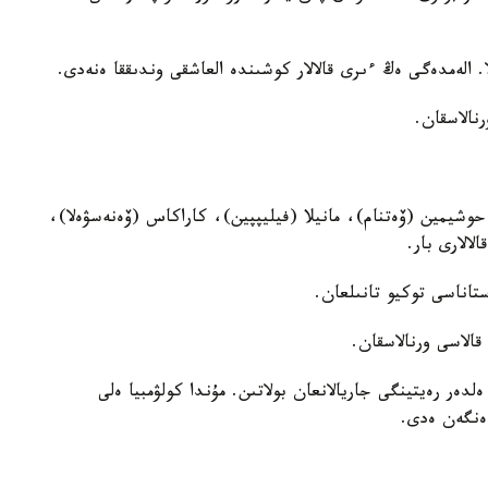
 الەمدەگى ەڭ ءىرى قالالار كوشىندە العاشقى وندىققا ەنەدى.
نالاسقان.
حوشيمين (ۆەتنام)، مانيلا (فيليپپين)، كاراكاس (ۆەنەسۋەلا)،
لالارى بار.
ستاناسى توكيو تانىلعان.
الاسى ورنالاسقان.
لدەر رەيتينگى جاريالانعان بولاتىن. مۇندا كولۋمبيا ەلى
 ەنگەن ەدى.