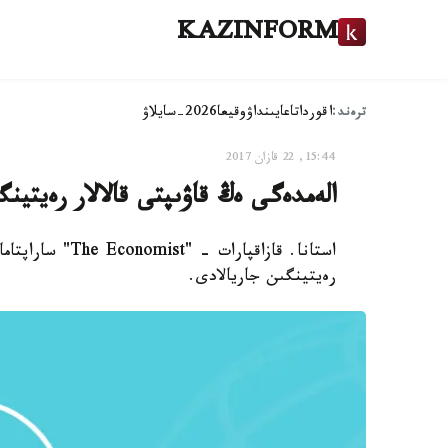
KAZINFORM
ترەند:
اقوردا
تاعايىنداۋ
وقيعا
2026-سايلاۋ
15:44, 22 قازان 2017
الەمدەگى ەڭ قاۋىپتى قالالار رەيتينگ
استانا. قازاقپار
رەيتينگىن جاريالادى.