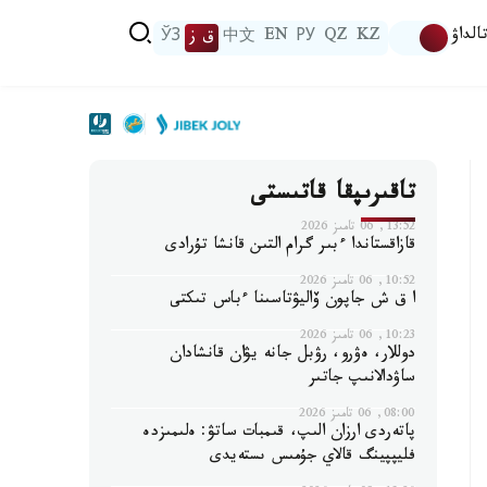
الداۋ
KZ
QZ
РУ
EN
中文
ق ز
ЎЗ
تاقىرىپقا قاتىستى
13:52, 06 تامىز 2026
قازاقستاندا ءبىر گرام التىن قانشا تۇرادى
10:52, 06 تامىز 2026
ا ق ش جاپون ۆاليۋتاسىنا ءباس تىكتى
10:23, 06 تامىز 2026
دوللار، ەۋرو، رۋبل جانە يۋان قانشادان
ساۋدالانىپ جاتىر
08:00, 06 تامىز 2026
پاتەردى ارزان الىپ، قىمبات ساتۋ: ەلىمىزدە
فليپپينگ قالاي جۇمىس ىستەيدى