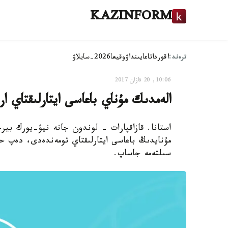
KAZINFORM
ترەند:
اقوردا
تاعايىنداۋ
وقيعا
2026-سايلاۋ
10:06, 20 قازان 2017
الەمدىك مۇناي باعاسى ايتارلىقتاي ار
استانا. قازاقپارات - لوندون جانە نيۋ-يورك بير
مۇنايدىڭ باعاسى ايتارلىقتاي تومەندەدى، دەپ حا
سىلتەمە جاساپ.