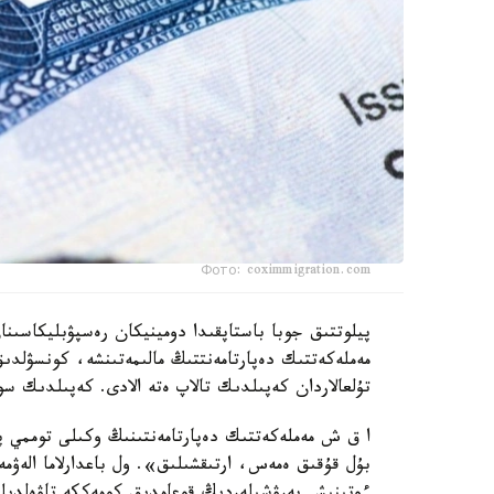
Фото: coximmigration.com
پيلوتتىق جوبا باستاپقىدا دومينيكان رەسپۋبليكاسىن
مەملەكەتتىك دەپارتامەنتتىڭ مالىمەتىنشە، كونسۋلد
تۇلعالاردان كەپىلدىك تالاپ ەتە الادى. كەپىلدىك سو
ا ق ش مەملەكەتتىك دەپارتامەنتىنىڭ وكىلى توممي پي
بۇل قۇقىق ەمەس، ارتىقشىلىق». ول باعدارلاما الەۋمە