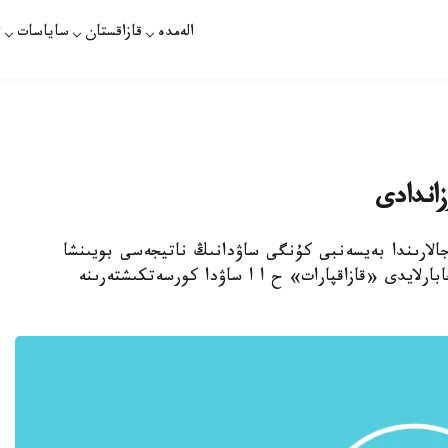
الەمدە
قازاقستان
ساياسات
ت
زاندادى
جالارىندا بەيسەنبى كۇنگى ساۋدانىڭ ناتيجەسى بويىنشا
بارلايدى «قازاقپارات» ح ا ا ساۋدا كورسەتكىشتەرىنە