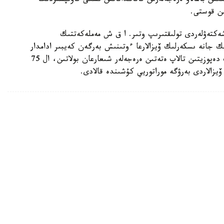
ىن باعالاۋ ەرەجەلەرىن قاتاڭداتاتىن ىشكى قاۋىپسىزدىك
ىن قوستى.
شەكتەۋلەردى تولىقتىرىپ وتىر. ا ق ش مەملەكەتتىك
ك جانە ىسكەرلىك ۆيزالارعا ءوتىنىش بەرگەن كەيبىر ادامدار
ءۇشىن 20 مىڭ ا ق ش دوللارىنا دەيىنگى كەپىلدىك دەپوزيتىن تالاپ ەتەتىن ەرەجەلەر شىعارعان بولاتىن، ال 75
 ۆيزالاردى بەرۋگە موراتوريي كۇشىندە قالادى.