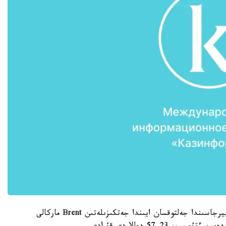
ساۋدا ناتيجەسى بويىنشا، لوندوننىڭ ICE Futures بيرجاسىندا جەلتوقسان ايىندا جەتكىزىلەتىن Brent ماركالى