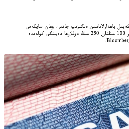
ا ۆيزالىق كەپىل باعدارلاماسىن ەنگىزىپ جاتىر، وعان سايكەس
يمميگراتسيالىق ۆيزاعا كەيبىر ءوتىنىش بەرۋشىلەر 100 مىڭنان 250 مىڭ دوللارعا دەيىنگى كولەمدە