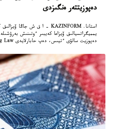
دەپوزيتتەر ەنگىزدى
استانا. KAZINFORM – ا ق ش جاڭ
دەپوزيت سالۋى ءتيىس، دەپ حابارلايدى Bloomberg Law.