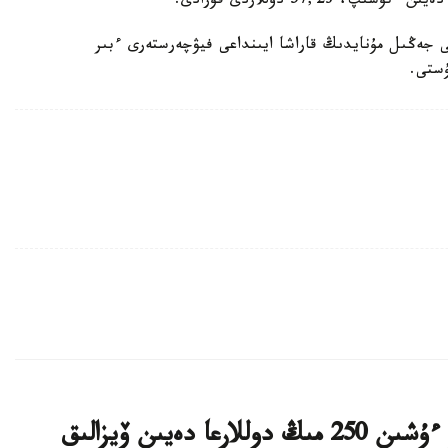
ۋار بيرجاسىندا (NYMEX) WTI ماركالى جەڭىل مۇنايدىڭ قاراشا ايىنداعى فيۋچەرستەرى ءبىر
ا ق ش كەيبىر ءوتىنىش بەرۋشىلەر ءۇشىن 250 مىڭ دوللارعا دەيىن ۆيزالىق