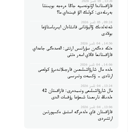
13:26, 05 تامىز 2026
قازاقستاندا اۆتونەسيە جاڭا ەرەجە بويىنشا
بەرىلەدى: كولىك الۋ قيىنداي ما؟
09:24, 05 تامىز 2026
شەتەلدىك ۆاليۋتانى قانشادان ايىرباستاۋعا
بولادى
14:56, 04 تامىز 2026
ەتكە دەگەن سۇرانىس ارتتى: الەمدەگى جاعداي
قازاقستانعا قالاي اسەر ەتتى
14:06, 04 تامىز 2026
ەلدە مال شارۋاشىلىعىن قارجىلاندىرۋ كولەمى
ارتادى - ۇكىمەت وتىرىسى
13:24, 04 تامىز 2026
مال شارۋاشىلىعى ونىمدەرى: قازاقستان 42
ەلدىڭ نارىعىنا شىعۋعا رۇقسات الدى
13:06, 04 تامىز 2026
قازاقستان قاي ەلدەرگە استىق ەكسپورتىن
ارتتىردى