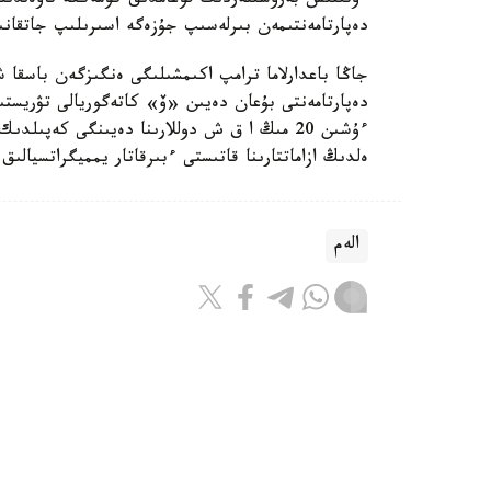
ءوتىنىش بەرۋشىلەردىڭ قوعامدىق كومەككە تاۋەلدىلىگ
دەپارتامەنتىمەن بىرلەسىپ جۇزەگە اسىرىلىپ جاتقان
جاڭا باعدارلاما ترامپ اكىمشىلىگى ەنگىزگەن باسقا 
دەپارتامەنتى بۇعان دەيىن «ۆ» كاتەگوريالى تۋريستى
ەلدىڭ ازاماتتارىنا قاتىستى ءبىرقاتار يمميگراتسيالىق
الەم
ريزابەك نۇسىپبەك ۇلى
اۆتور