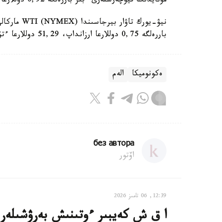
مۇنايدىڭ فيۋچەرستەرى ءبىر باررەلگە 0,92 دوللارعا دەيىن ءتۇسىپ، 57,23 دوللاردى قۇرادى.
نيۋ-يورك تا
باررەلگە 0,75 دوللارعا ارزانداپ، 51,29 دوللارعا ءتۇستى.
ەكونوميكا
الەم
без автора
اۆتور
12:39, 06 تامىز 2026