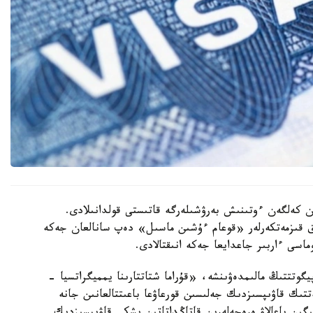
ان كەلگەن ءوتىنىش بەرۋشىلەرگە قاتىستى قولدانىلادى.
ىق قىزمەتكەرلەر «قوعام ءۇشىن ماسىل» دەپ سانالعان جەكە
ماسى ءاربىر جاعدايعا جەكە انىقتالادى.
گوتتتىڭ مالىمدەۋىنشە، «قۇراما شتاتتارىنا يمميگراتسيا -
تتىك قاۋىپسىزدىك جەلىسىن قورعاۋعا باعىتتالعانىن جانە