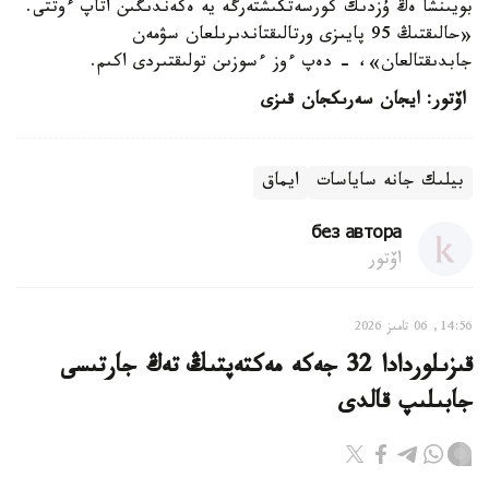
بويىنشا ەڭ ۇزدىك كورسەتكىشتەرگە يە ەكەندىگىن اتاپ ءوتتى.
«حالىقتىڭ 95 پايىزى ورتالىقتاندىرىلعان سۋمەن
جابدىقتالعان»، - دەپ ءوز ءسوزىن تولىقتىردى اكىم.
اۆتور: ايجان سەرىكجان قىزى
بيلىك جانە ساياسات
ايماق
без автора
اۆتور
14:56, 06 تامىز 2026
قىزىلوردادا 32 جەكە مەكتەپتىڭ تەڭ جارتىسى
جابىلىپ قالدى