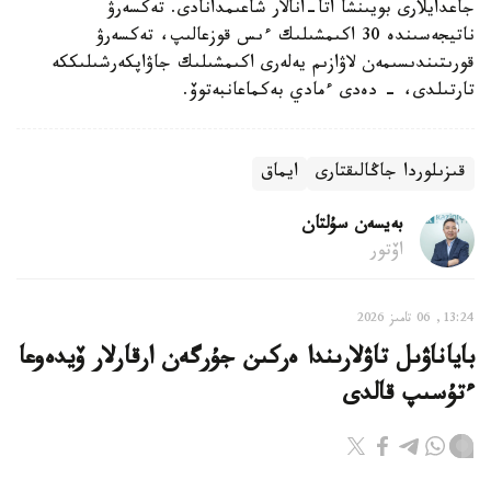
جاعدايلارى بويىنشا اتا-انالار شاعىمدانادى. تەكسەرۋ
ناتيجەسىندە 30 اكىمشىلىك ءىس قوزعالىپ، تەكسەرۋ
قورىتىندىسىمەن لاۋازىم يەلەرى اكىمشىلىك جاۋاپكەرشىلىككە
تارتىلدى، - دەدى ءمادي بەكماعانبەتوۆ.
قىزىلوردا جاڭالىقتارى
ايماق
بەيسەن سۇلتان
اۆتور
13:24, 06 تامىز 2026
باياناۋىل تاۋلارىندا ەركىن جۇرگەن ارقارلار ۆيدەوعا
ءتۇسىپ قالدى