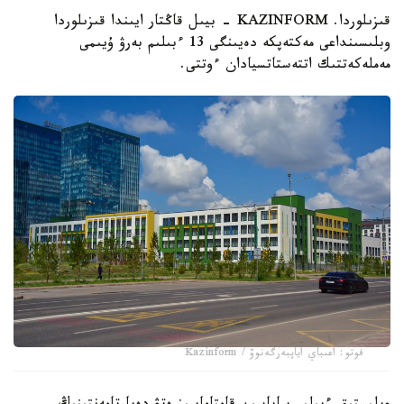
قىزىلوردا. KAZINFORM - بيىل قاڭتار ايىندا قىزىلوردا
وبلىسىنداعى مەكتەپكە دەيىنگى 13 ءبىلىم بەرۋ ۇيىمى
مەملەكەتتىك اتتەستاتسيادان ءوتتى.
فوتو: اعىباي اياپبەرگەنوۆ / Kazinform