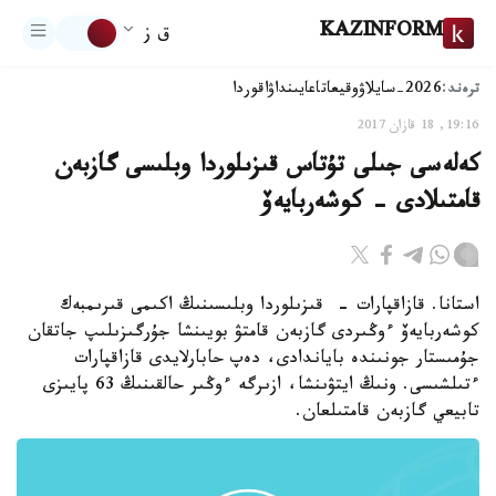
KAZINFORM
ق ز
ترەند:
2026-سايلاۋ
وقيعا
تاعايىنداۋ
اقوردا
19:16, 18 قازان 2017
كەلەسى جىلى تۇتاس قىزىلوردا وبلىسى گازبەن
قامتىلادى - كوشەربايەۆ
استانا. قازاقپارات - قىزىلوردا وبلىسىنىڭ اكىمى قىرىمبەك
كوشەربايەۆ ءوڭىردى گازبەن قامتۋ بويىنشا جۇرگىزىلىپ جاتقان
جۇمىستار جونىندە باياندادى، دەپ حابارلايدى قازاقپارات
ءتىلشىسى. ونىڭ ايتۋىنشا، ازىرگە ءوڭىر حالقىنىڭ 63 پايىزى
تابيعي گازبەن قامتىلعان.