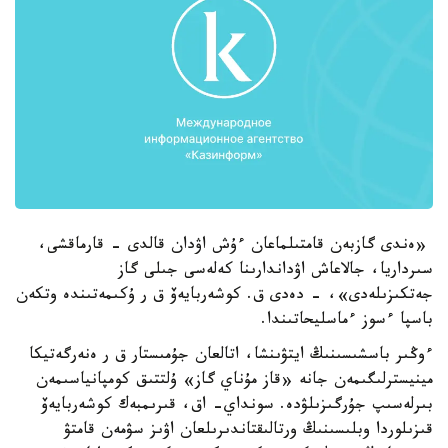
«ەندى گازبەن قامتىلماعان ءۇش اۋدان قالدى - قارماقشى،
سىرداريا، جالاعاش اۋداندارىنا كەلەسى جىلى گاز
جەتكىزىلەدى»، - دەدى ق. كوشەربايەۆ ق ر ۇكىمەتىندە وتكەن
باسپا ءسوز ءماسليحاتىندا.
ءوڭىر باسشىسىنىڭ ايتۋىنشا، اتالعان جۇمىستار ق ر ەنەرگەتيكا
مينيسترلىگىمەن جانە «قاز مۇناي گاز» ۇلتتىق كومپانياسىمەن
بىرلەسىپ جۇرگىزىلۋدە. سونداي- اق، قىرىمبەك كوشەربايەۆ
قىزىلوردا وبلىسىنىڭ ورتالىقتاندىرىلعان اۋىز سۋمەن قامتۋ