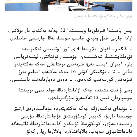
فوتو: وڭىرلىك كوممۋنيكاتسيا قىزمەتى
جىل باسىندا قىزىلوردا وبلىسىندا 32 جەكە مەكتەپ بار بولاتىن.
ارادا جارتى جىل وتپەي جاتىپ سونىڭ تەڭ جارتىسى جابىلدى.
- قاڭتار- اقپان ايلارىندا 4 ى ءوز ءوتىنىشى نەگىزىندە
قۇرىلتايشىنىڭ شەشىمىمەن جۇمىسىن توقتاتتى. ليتسەنزياسى
بار، ءبىراق ءبىلىم بەرۋ قىزمەتىن توقتاتقان جەكە مەكتەپتەر
سانى - 12. بۇگىنگى كۇنى 16 جەكە مەكتەپ ءبىلىم بەرۋ
قىزمەتىن كورسەتىپ كەلەدى، - دەدى دەپارتامەنت باسشىسى.
وسى ۋاقىت ىشىندە جەكە ازاماتتاردىڭ جولدانىمى بويىنشا
جوسپاردان تىس 13 تەكسەرۋ جۇرگىزىلدى.
- مۇنداي تەكسەرۋگە جەكە مەكتەپتەردە مۇعالىمدەردى ارتىق
جۇمىسقا تارتۋ، كەيبىر كونكۋرستىق قۇجاتتاردىڭ دۇرىس
راسىمدەلمەۋى، كونكۋرسقا تۇسكەن كانديداتتاردىڭ ناتيجەگە
قاناعاتتانباۋى سەبەپ. بالاباقشالاردا بالالارعا زيان كەلۋ