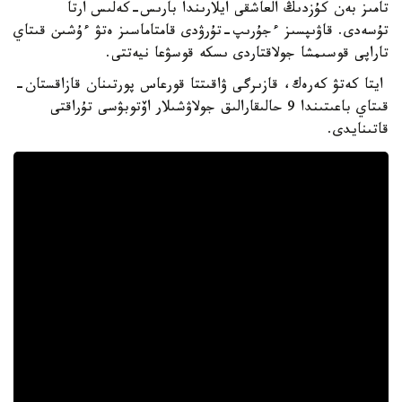
تامىز بەن كۇزدىڭ العاشقى ايلارىندا بارىس-كەلىس ارتا
تۇسەدى. قاۋىپسىز ءجۇرىپ-تۇرۋدى قامتاماسىز ەتۋ ءۇشىن قىتاي
تاراپى قوسىمشا جولاقتاردى ىسكە قوسۋعا نيەتتى.
ايتا كەتۋ كەرەك، قازىرگى ۋاقىتتا قورعاس پورتىنان قازاقستان-
قىتاي باعىتىندا 9 حالىقارالىق جولاۋشىلار اۆتوبۋسى تۇراقتى
قاتىنايدى.