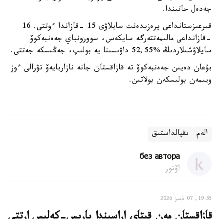
جەدەل حاتىندا.
قىرعىزستانداعى پرەزيدەنت سايلاۋى 15 -قازاندا ءوتتى. 16
-قازانداعى مالىمەتتەرگە سايكەس، سوورونباي جەەنبەكوۆ
سايلاۋشىلاردىڭ %52,55 داۋىسىنا يە بولىپ، جەڭىسكە جەتتى.
بۇعان دەيىن جەەنبەكوۆ تە قازاقستان جانە نازاربايەۆ تۋرالى ءوز
ويىمەن بولىسكەن بولاتىن.
الەم
ىقپالداستىق
без автора
اۆتور
19:55, 07 تامىز 2026
قازاقستان مەن قىتاي اراسىندا بارىس-كەلىس ارتتى