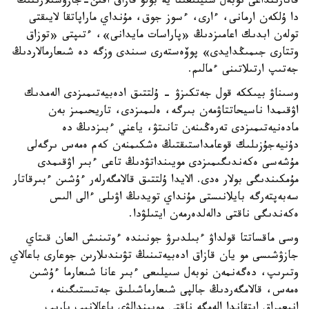
قاتارىنداعى نوبەل سىيلىعىنا يە بولۋ قازاق اقىن-جازۋشىلارىنىڭ
دا ۇلكەن ارمانى، ءارى، ءسوز جوق، مۇنداي ماراپاتقا لايىقتى
تولەن ابدىك اعامىزدىڭ «پاراسات مايدانى»، ءتىپتى «توزاق
وتتارى جىمىڭدايدى» پوۆەستەرى سىندى وزگە دە شىعارمالاردىڭ
جەتىپ ارتىلاتىنى ءمالىم.
وسىناۋ بيىككە قول جەتكىزۋ - ۇلتتىق ادەبيەتىمىزدى الەمدىك
اۋقىمدا ناسيحاتتاۋمەن بىرگە، ەلىمىزدى، تاريحىمىز بەن
مادەنيەتىمىزدى تەرەڭىنەن تانىتۋ، ياعني ءبىزدىڭ دە
دۇنيەجۇزىلىك قوعامداستىقتىڭ ەشكىمنەن كەم ەمەس ىرگەلى
مۇشەسى ەكەندىگىمىزدى مويىنداتۋدىڭ تاعى ءبىر اۋقىمدى
مۇمكىندىگى بولار ەدى. الايدا ۇلتتىق قالامگەرلەر ءۇشىن ءبىرقاتار
سەبەپتەرگە بايلانىستى مۇنداي تويدىڭ اۋىلى ءالى الىس
ەكەندىگى ناقتى دالەلدەرمەن ايتىلۋدا.
وسى ماقساتتا قولداۋ ءبىلدىرۋ جونىندە ءوتىنىش العان قىتاي
جازۋشىسى مو يان قازاق ادەبيەتىنىڭ تۋىندىلارىن جوعارى باعالاي
وتىرىپ، دەگەنمەن نوبەل سىيلىعى ءبىر عانا شىعارما ءۇشىن
ەمەس، قالامگەردىڭ جالپى شىعارماشىلىق جەتىستىگىنە،
انىعىراق ايتقاندا الەمگە ناقتى مويىندالۋى باعالانىپ بارىپ