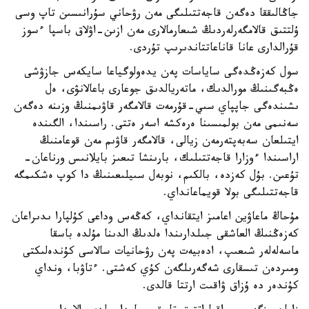
جاڭالىققا دەگەن قاجەتتىلىگى مەن رۋحاني سۇرانىسىن تاپ وسى
ۇلتتىق قالامگەرلەردىڭ شىعارمالارى مەن ازىن-اۋلاق باسپا ءسوز
قۇرالدارى عانا قاناعاتتاندىرىپ تۇردى.
سول كەزەڭدەگى ساياسات پەن يدەولوگياعا سايكەس جازۋشى
ەڭبەگىنىڭ مورالدىك، ماتەريالدىق جوعارى باعالانۋى، ەل
ىشىندەگى جاپپاي سىي-قۇرمەت قالامگەر قاۋىمنىڭ وزىنە دەگەن
سەنىمى مەن بولمىسىنا ەرەكشە اسەر ەتتى. راسىندا، الگىندە
ايتىلعان سەبەپتەرمەن زيالى، قالامگەر قاۋىم مەن قوعامنىڭ
اراسىندا ءوزارا قاجەتتىلىك، بارىنشا تىعىز بايلانىس ورناعان-
تۇعىن. بۇل كەزدە، بالكىم، نوبەل سىيلىعىنىڭ دا كوپ ەشكىمگە
قاجەتتىلىگى بولا قويماعانداي.
مۇحاڭ ماعاۋين اعامىز ايتقانداي، كەڭەس وداعى كۇلپارا ىدىراعان
كەزەڭنىڭ العاشقى جىلدارىندا ەلدىڭ الدىنا مۇلدە باسقا
ماسەلەلەر شىعىپ، ادەبيەت پەن رۋحانيات سالاسى كۇندەلىكتى
ومىردەن تىسقارى شەگەرىلگەن كۇي كەشتى. ءتاۋبا، ونداي
كۇندەر دە ۇزاق ۋاقىت ارتتا قالدى.