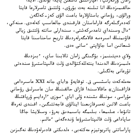
زامان وزگەرىپ، اقپاراتتىق تاسقىن پايدا بولدى. الايدا
حالقىمىزدىڭ انا تىلىنە بەت بۇرۋى، ۇلتتىق تامىرلارعا قايتا
ورالۋى، رۋحاني باستاۋلارعا باعىت الۋى كەز-كەلگەن
كەدەرگىلەرگە قاراماستان قارقىندى جالعاسىپ كەلەدى. مىنەكي،
ءدال وسىنداي تاعدىركەشتى، سىندارلى ساتتە ۇلتتىق زيالى
قاۋىمنىڭ اسىرەسە قالامگەرلەردىڭ تاريح ساحناسىنا قايتا
شىعاتىن اسا جاۋاپتى ءساتى ەدى.
ولاي دەيتىنىمز، بۇگىنگى زامان تالابىنا ساي، ءبىزدىڭ
ەلىمىزدىڭ الدىندا ينتەللەكتۋالدى ۇلت قالىپتاستىرۋ مىندەتى
تۇرعانى بەلگىلى.
مەملەكەت باسشىسى ق. توقايەۆ «اباي جانە XXI عاسىرداعى
قازاقستان» ماقالاسىندا قازاق حالقىنىڭ سان عاسىرلىق رۋحاني
مۇراسى، سونىڭ ىشىندە ۇلى اباي ءسوزى ءاردايىم ۇرپاقتىڭ
باعىت الاتىن تەمىرقازىعىنا اينالۋى قاجەتتىگىن، اقىندى تەرەڭ
تانۋعا، عىلىمعا، بىلىمگە باسىمدىق بەرۋ، وسىلايشا جاڭا
ساپاداعى ۇلت قالىپتاستىرۋعا ۇندەگەنى ءمالىم.
پاراساتتى پاتريوتيزم مەكتەبى، ەلدىكتى قادىرلەۋدىڭ نەگىزىن