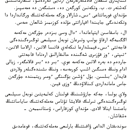
كىتاپتارى شىققان قالامگەرلەرمەن ارنايى كەزدەسۋ، شىعارماشىلىق
كەشتەر ت. ب. وتكەنىن كورگەن دە، ەستىگەن دە ەمەسپىز.
مۇنداي فورماتتاعى ءىس-شارالار وزگە مەملەكەتتىك ورگانداردا دا
وتكەندىگى جايىندا اقپاراتتى مۇلدە كوزىمىز شالعان ەمەس.
ال، باسقاسىن ايتپاعاندا، ءدال وسى بىزدەر جۇرگەن مەكەمە
اڭگىمەگە ارقاۋ بولىپ وتىرعان نوبەل سىيلىعى توڭىرەگىندەگى
قاجەتتى ءىس-قيمىلدارعا تىكەلەي قاتىسا الاتىن، ارالاسا الاتىن،
ءتىپتى، ءوز قۇزىرى شەگىندە حالىقارالىق ارەنادا قاجەتتى
جاردەم دە بەرە الاتىن مەكەمە عوي. ءبىر دە ءبىر قالامگەر، زيالى
ادام ونىڭ ەسىگىن اشىپ كورمەسە، ونىڭ ىشىندەگىلەر ولاردى
قايدان ءبىلسىن. بۇل ءۇشىن بۇگىنگى ءومىر ريتمىندە جۇرگەن
جاس مامانداردى كىنالاۋدىڭ ءوزى قيىن.
ولاي بولسا، جەكە جازۋشىنىڭ قولىنان كەلمەيتىن نوبەل سىيلىعى
توڭىرەگىندەگى تىرلىك قالايشا تۇتاس مەملەكەتتىك ساياساتتىڭ
باعىتىنا اينالا الادى. مۇنداي كوزقاراس، ۇستانىممەن -
ەشقاشان.
سوندىقتان الداعى ۋاقىتتىڭ بارلىعى مەملەكەتتىك، قوعامدىق