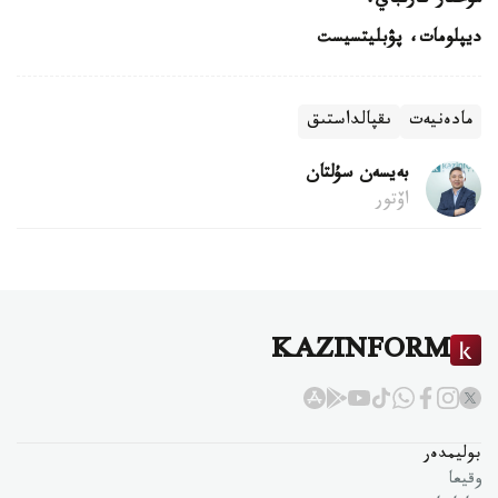
مۇحتار كارىباي،
ديپلومات، پۋبليتسيست
مادەنيەت
ىقپالداستىق
بەيسەن سۇلتان
اۆتور
KAZINFORM
بوليمدەر
وقيعا