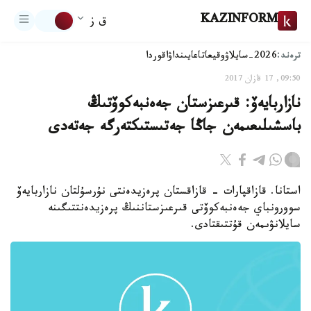
KAZINFORM
ق ز
ترەند:
2026-سايلاۋ
وقيعا
تاعايىنداۋ
اقوردا
09:50, 17 قازان 2017
نازاربايەۆ: قىرعىزستان جەەنبەكوۆتىڭ
باسشىلىعىمەن جاڭا جەتىستىكتەرگە جەتەدى
استانا. قازاقپارات - قازاقستان پرەزيدەنتى نۇرسۇلتان نازاربايەۆ
سوورونباي جەەنبەكوۆتى قىرعىزستاننىڭ پرەزيدەنتتىگىنە
سايلانۋىمەن قۇتتىقتادى.