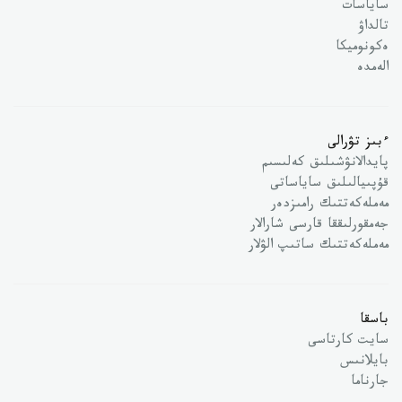
ساياسات
تالداۋ
ەكونوميكا
الەمدە
ءبىز تۋرالى
پايدالانۋشىلىق كەلىسىم
قۇپىيالىلىق ساياساتى
مەملەكەتتىك رامىزدەر
جەمقورلىققا قارسى شارالار
مەملەكەتتىك ساتىپ الۋلار
باسقا
سايت كارتاسى
بايلانىس
جارناما