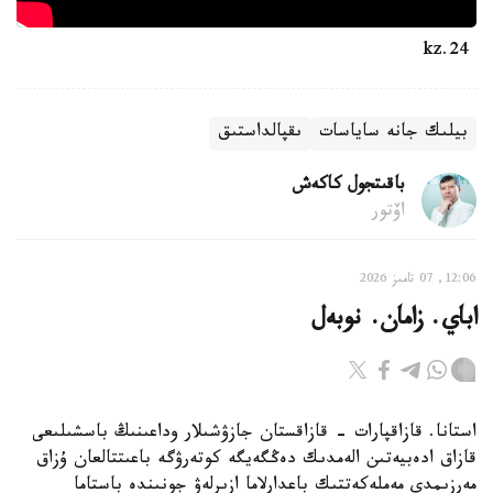
24.kz
بيلىك جانە ساياسات
ىقپالداستىق
باقىتجول كاكەش
اۆتور
12:06, 07 تامىز 2026
اباي. زامان. نوبەل
استانا. قازاقپارات - قازاقستان جازۋشىلار وداعىنىڭ باسشىلىعى
قازاق ادەبيەتىن الەمدىك دەڭگەيگە كوتەرۋگە باعىتتالعان ۇزاق
مەرزىمدى مەملەكەتتىك باعدارلاما ازىرلەۋ جونىندە باستاما