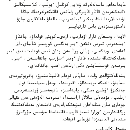
مايدانداعى ماسەلەلەرگە ۇدايى كوڭىل ءبولىپ، كلاسسيكالىق
ەڭبەكتەرمەن قاتار قازىرگى زامانعى قالامگەرلەردىڭ جاڭا
تۋىندىلارىنا تىڭ پىكىر ءبىلدىرىپ، تالداۋ ماقالالارىن جازۋ
داستۇرىمىزدەن باس تارتپايمىز.
الايدا، وسىعان نازار اۋدارىپ، ازدى-كوپتى قولداۋ، جاقتاۋ
ءبىلدىرىپ تىرس ەتكەن ءبىر بەلگىنى كوزىمىز شالماي-اق
كەلەدى. ويتكەنى، زيالى ورتا مەن ودان تىس قوعامداستىق ءبىر
مەملەكەتتىڭ ىشىندە قاتار ءومىر ءسۇرىپ جاتقانىمەن، ءبىر-
بىرىمەن قوسىلمايتىن ەكى ارنامەن اعىپ جاتقانداي.
ينتەللەكتۋالدى ۇلت، ساپالى قوعام قالىپتاستىرۋ، پاتريوتيزمدى
نىعايتۋ، الەمگە مويىندالۋ، اقىرىندا، نوبەل سىيلىعىنا قول
جەتكىزۋ ءۇشىن ەسكى، پايداسىز، ناتيجەسىز ۇردىستەردەن
ارىلىپ، مۇددەلى سالالار اراسىندا، اسىرەسە الەۋەتى مەن ىقپالى
جوعارى سان مىڭداعان قىزمەتكەرلەردى قامتىعان مەملەكەتتىك
ورگاندارمەن ءوزارا تىعىز قارىم-قاتىناستا جۇمىس جۇرگىزۋ
مىندەتى الدىمىزدا تۇرعانى اقيقات.