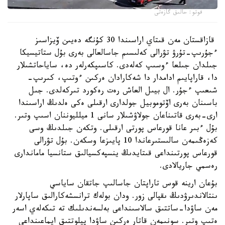
فوتو: حالىق گازەتى
قازاقستان مەن قىتاي اراسىندا 30 كۇنگە دەيىن ۆيزاسىز
ءجۇرىپ-تۇرۋ تۋرالى كەلىسىم جاسالعالى بەرى بۇل ستاتيسيكا
جىلدان جىلعا ءوسىپ كەلەدى. كاسىپكەرلەر دە، ساياحاتشىلار
دا، قاراپايىم ادامدار دا شەكارادان ەركىن ءوتىپ، كىرىپ-
شىعىپ ءجۇر. ال بيىل العاش رەت رەكورد تىركەلدى. جىل
باسىنان بەرى اۆتوموبيل جولدارى ارقىلى ەكى ەلدىڭ اراسىندا
ارى-بەرى قاتىناعان جولاۋشىلار سانى 1 ميلليوننان اسىپ وتىر.
بۇل ءبىر عانا قورعاس پورتى ارقىلى. وتكەن جىلدىڭ وسى
كەزەڭىمەن سالىستىرعاندا 10 پايىزعا وسكەن. بۇل تۋرالى
قورعاس پورتىنداعى قىتايدىڭ ينسپەكسيالىق ستانسيا ماماندارى
رەسمي جاريالادى.
بۇعان ارينە قوس تاراپتان جاسالىپ جاتقان ساياسي
ىنتالاندىرۋدىڭ ىقپالى زور. ودان بولەك ترانسشەكارالىق ساپارلار
مەن ساۋدا-ساتتىق سالاسىنداعى بەلسەندىلىك تە تىكەلەي اسەر
ەتىپ وتىر. سونىمەن قاتار ەركىن ساۋدا پيلوتتىق ايماعىنداعى