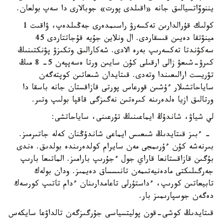
يننوۆاتسيالىق جانە «اقىلدى پورت» جوبالارى دا سەپ بولعان.
كولىك قۇرالدارىن تەكسەرۋ راسىمدەرى جەڭىلدەپ، ۋاقىت 1
مينۋتقا دەيىن قىسقاردى. ال ونلاين جۇيە قۇجاتتاردى 45
سەكۋندتا تەكسەرىپ بەرە الادى. شەكارالىق وتكىزۋ پۋنكتىنىڭ
كىرۋ-شىعۋ زالى ارقىلى كۇن سايىن ورتا ەسەپپەن 5- 8 مىڭ
تۋريست ارالىعىندا وتەدى. قىتايدان شىعاتىن كوپتەگەن
ساياحاتشىلار ءۇشىن قورعاس پورتى قازاقستان جانە باسقا دا
ورتالىق ازيا ەلدەرىنە كىرەتىن نەگىزگى قاقپا بولىپ وتىر.
لي شياۋ، شاندۇڭ ايماعىنىڭ تۇرعىنى، ساياحاتشى:
- ءبىز قىتايدىڭ شىعىس ايماعى شاندۇڭنان كەلە جاتىرمىز.
بىرنەشە كۇن ءۇرىمجى مەن سايرام كولدەرىندە بولدىق. ەندى
بۇگىن قازاقستانعا قاراي جول ءجۇرىپ بارامىز. الماتىعا بارىپ
جەرگىلىكتى مادەنيەتىمەن تانىسساق دەيمىز. ودان بولەك
تابيعاتىن كورىپ، ءداستۇرلى تاعامدارىنان ءدام تاتىپ كورسەك
دەگەن جوسپارىمىز بار.
قىتايدىڭ كوشى-قون پوليتسياسى جۇرگىزگەن تالداۋعا سايكەس