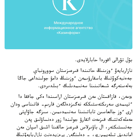
بۇل تۋرالى اقوردا حابارلايدى.
نازاربايەۆ ءوزىنىڭ حاتىندا قىرعىزستان سوورونباي
جەەنبەكوۆتىڭ باسقارۋىمەن ءوزىنىڭ دامۋ جولىنداعى جاڭا
بەلەستەرگە شىعاتىنىنا سەنىمدىلىك ءبىلدىردى.
«مەن، قازاقستان مەن قىرعىزستان اراسىندا ەكى جاققا دا
ءتيىمدى سەرىكتەستىككە نەگىزدەلگەن قارىم- قاتىناسى ودان
ارى ءوز جالعاسىن تاباتىنىنا سەنىمدىمىن. سىزگە جاۋاپتى
مەملەكەتتىك قىزمەت اتقارۋ جولىندا زور دەنساۋلىق پەن
جەتىستىكتەر، ال باۋىرلاس قىرعىز حالقىنا اشىق اسپان مەن
اماندىق تىلەيمىن»، - دەلىنگەن پرەزيدەنت نازاربايەۆتىڭ