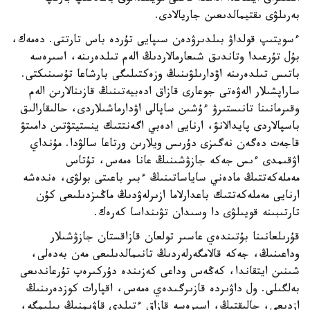
بەرىلۋى ىقتيمالدىعىن جاريالادى.
ءسويتىپ قولداۋ بىلدىرۋدەن سىپايى تۇردە باس تارتتى. دەمەك،
بۇل تۇرعىدا وتاندىق شىعارمالاردىڭ الەم تىلدەرىنە، اسىرەسە
باتىس تىلدەرىنە اۋدارىلۋىنىڭ وزەكتىلىگى بارشاعا تۇسىنىكتى.
ساراپشىلار الەۋەتى جوعارى قازاق ادەبيەتىنىڭ قازىنالارىن الەم
وقىرمانىنا تانىستىرۋ ءۇشىن ساپالى اۋدارماشىلاردى، حالىقارالىق
باسپالاردى پايدالانۋ، ارنايى ادەبي اگەنتتىك ينستيتۋتىن دامىتۋ
قاجەت دەگەن نەگىزى دۇرىس ويلارىن ورتاعا سالۋدا. مۇنداي
اۋقىمدى ءىس جەكە جازۋشىنىڭ عانا ەمەس، تۇتاس
مەملەكەتتىڭ مادەني ساياساتىنىڭ ءبىر باعىتى بولۋى، ەندەشە
ارنايى مەملەكەتتىك باعدارلاما ازىرلەۋدىڭ ماڭىزدىلىعى كۇن
تارتىبىنە قويىلۋى دا وسىدان تۋىنداسا كەرەك.
قۇرىلعانىنا بۇتىندەي عاسىر تولعان قازاقستان جازۋشىلار
وداعىنىڭ، جەكە قالامگەرلەردىڭ تانىمالدىلىعى مەن بەدەلى،
شىنىن ايتقاندا، كەڭەس وداعى كەزىندە دۇركىرەپ تۇرعاندىعى
بەلگىلى. ول داۋىردە قازىرگىدەي ەمەس، اقپارات كوزدەرىنىڭ
ازدىعى، حالىقتىڭ، اسىرەسە قازاق ءتىلدى قاۋىمنىڭ بىلىمگە،