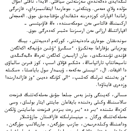
تىڭدايدى دەگەندەي سەزىنەتىن سياقتى. الايدا، ناقتى احۋال
مۇلدە ولاي ەمەس. ويتكەنى، جوعارىدا ايتقانىمىزداي، قازىرگى
زاماندا اقپارات كوزدەرىنە ەشقانداي مۇقتاجدىق جوق. الەمجەلى
اركىمنىڭ قالتاسى مەن سومكەسىندە، ەڭ قاۋىپتىسى -
اقپاراتتىڭ ارزانى مەن ارسىزىنا ەشبىر كەدەرگى جوق.
سوندىقتان جوعارى مادەنيەتتى، كوركەم ادەبيەتتى، بيىك
پوەزيانى بۇقاراعا جەتكىزۋ، ءسىڭىرۋ ءۇشىن دۇنيەگە اكەلگەن
قۇندى تۋىندىڭدى، جان ازابىمەن كەلگەن تەرەڭ ەڭبەگىڭدى
ناسيحاتتاپ تاراتپاساڭ، ەشكىم قۇلاق اسىپ، كوز قىرىن سالماۋى
دا اقيقات. ال، ءتيىستى مەكەمە، ۇيىمدار سول باياعىشا، ەسكىشە
ءوز بەتىنشە تىرلىك كەشىپ، ءالى كۇنگە دەيىن ءوز قازاندارىندا
وزدەرى قايناۋدا.
مىسالى، كەيىنگى وتىز بەس جىلعا جۋىق مەملەكەتتىك قىزمەت
سالاسىنىڭ وكىلى رەتىندە بايقاعان جايتتى ايتار بولساق، وسى
كەزەڭ ىشىندە ءبىر دە ءبىر رەت بىزدەر قىزمەت جاسايتىن ۇلكەن
مەملەكەتتىك ورگان - مينيسترلىكتە قازاقستان جازۋشىلار
وداعىنىڭ وكىلدەرىمەن، جازىپ جۇرگەن، جاريالانىپ جۇرگەن،