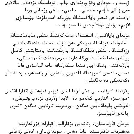
ۇيىمدار، جوعارى وقۋ ورىندارى جالپى قوعامنىڭ مۇددەلى سالالارى
مەن زيالى قاۋىم، مادەني، عىلىمي، ياعني رۋحاني ورتا
اراسىنداعى تىعىز بايلانىستىڭ جۇزەگە اسىرىلۋىنا جۇمسالۋى
لازىم، بۇعان مۇقتاجدىق تا سەزىلۋدە.
مۇنداي بايلانىس، انىعىندا، مەملەكەتتىڭ ىشكى ساياساتىنىڭ
نىعايۋىنا، قوعامىڭ بىرلىگى مەن تۇتاستىعىنا، ەلدىڭ مادەني
وزەگىنىڭ، ىشكى دىڭگەگىنىڭ بەرىكتىگىنە باستايتىنى كامىل.
ورتالىق مەملەكەتتىك ورگانداردا، پرەزيدەنت اكىمشىلىگى،
پارلامەنتتە، ونىڭ اپپاراتىندا ىسكەرلىك حات الماسۋدى عانا
ەمەس، ادەبي ءسوزدىڭ قادىرىن بىلەتىن ارىپتەستەرىمىزدىڭ بار
ەكەندىگى دە بەلگىلى.
ولاردىڭ ءارقايسىسى ەكى ارادا التىن كوپىر قىزمەتىن اتقارا الاتىنى
ءسوزسىز، اتقارىپ كەلەدى دە. الايدا ولاردى ىزدەپ وتىرعان،
الەۋەتىن پايدالانايىن دەگەن، وزدەرىنە تارتايىن دەگەن ءتىرى
جاندى تاپپايمىز.
سوعان قاراماستان، وتاندىق بۇقارالىق اقپارات قۇرالدارىندا
مەمقىزمەت تاقىرىبىندا عانا ەمەس، سونداي-اق، ادەبي رۋحاني