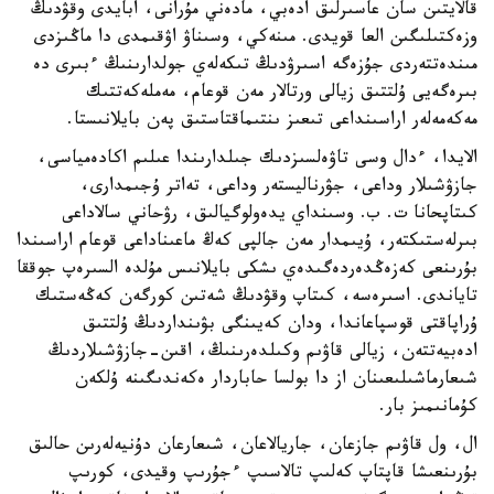
قالايتىن سان عاسىرلىق ادەبي، مادەني مۇرانى، ابايدى وقۋدىڭ
وزەكتىلىگىن العا قويدى. مىنەكي، وسىناۋ اۋقىمدى دا ماڭىزدى
مىندەتتەردى جۇزەگە اسىرۋدىڭ تىكەلەي جولدارىنىڭ ءبىرى دە
بىرەگەيى ۇلتتىق زيالى ورتالار مەن قوعام، مەملەكەتتىك
مەكەمەلەر اراسىنداعى تىعىز ىنتىماقتاستىق پەن بايلانىستا.
الايدا، ءدال وسى تاۋەلسىزدىك جىلدارىندا عىلىم اكادەمياسى،
جازۋشىلار وداعى، جۋرناليستەر وداعى، تەاتر ۇجىمدارى،
كىتاپحانا ت. ب. وسىنداي يدەولوگيالىق، رۋحاني سالاداعى
بىرلەستىكتەر، ۇيىمدار مەن جالپى كەڭ ماعىناداعى قوعام اراسىندا
بۇرىنعى كەزەڭدەردەگىدەي ىشكى بايلانىس مۇلدە السىرەپ جوققا
تاياندى. اسىرەسە، كىتاپ وقۋدىڭ شەتىن كورگەن كەڭەستىك
ۇراپاقتى قوسپاعاندا، ودان كەيىنگى بۋىنداردىڭ ۇلتتىق
ادەبيەتتەن، زيالى قاۋىم وكىلدەرىنىڭ، اقىن-جازۋشىلاردىڭ
شىعارماشىلىعىنان از دا بولسا حاباردار ەكەندىگىنە ۇلكەن
كۇمانىمىز بار.
ال، ول قاۋىم جازعان، جاريالاعان، شىعارعان دۇنيەلەرىن حالىق
بۇرىنعىشا قاپتاپ كەلىپ تالاسىپ ءجۇرىپ وقيدى، كورىپ