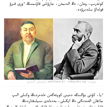
كوتەرىپ، وعان، ەڭ الدىمەن، جازۋشى قاۋىمنىڭ ءوزى قىزۋ
قولداۋ بىلدىرۋدە.
سۋرەت: mobilaser.kz ،wikipedia.org سايتىنان الىندى
ءيا، كۇنى بۇگىنگە دەيىن كوپتەگەن ەلدەردىڭ وكىلى الىپ
جاتقان الەمدەگى ەڭ ايگىلى، بەدەلدى سىيلىقتاردىڭ