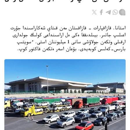
استانا. قازاقپارات - قازاقستان مەن قىتاي شەكاراسىندا جۇرت
اعىلىپ جاتىر. بيىلدىققا ەكى ەل اراسىنداعى كولىك جولدارى
ارقىلى وتكەن جولاۋشى سانى 1 ميليوننان استى. ءسويتىپ
بارىس-كەلىس كوبەيدى. بۇعان اسەر ەتكەن فاكتور كوپ.