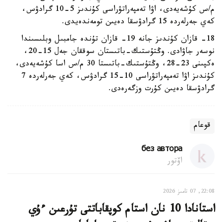
م/س كۇشەيەدى، اۋا تەمپەراتۋراسى كۇندىز 5-10 گرادۋس،
كەي جەرلەردە 15 گرادۋسقا دەيىن تومەندەيدى.
18- قازان كۇندىز جانە 19- قازان تۇندە جامبىل وبلىسىندا
نوسەر جاۋادى. وڭتۇستىك-باتىستان سوققان جەل 15-20،
ەكپىنى 23-28، وڭتۇستىك-باتىستا 30 م/س اسا كۇشەيەدى،
كۇندىز اۋا تەمپەراتۋراسى 10-15 گرادۋس، كەي جەرلەردە 7
گرادۋسقا دەيىن كۇرت وزگەرەدى.
قوعام
без автора
اۆتور
22:08, 07 تامىز 2026
استانادا 10 نان استام كوپقاباتتى تۇرعىن ءۇي