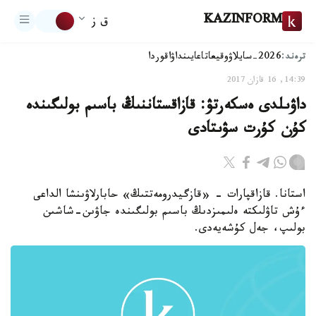
KAZINFORM
ق ز
ترەند:
2026-سايلاۋ
وقيعا
تاعايىنداۋ
اقوردا
14:39, 16 قازان 2017
داۋىلدى ەسكەرتۋ: قازاقستاننىڭ باسىم بولىگىندە
كۇن كۇرت سۋىتادى
استانا. قازاقپارات - «قازگيدرومەتتىڭ» حابارلاۋىنشا الداعى
ءۇش تاۋلىكتە ەلىمىزدىڭ باسىم بولىگىندە جاۋىن-شاشىن
بولىپ، جەل كۇشەيەدى.