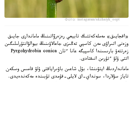
Фото: instagaram/akzhaiyk_oopt
«اقجايىق» مەملەكەتتىك تابيعي رەزەرۆاتىنىڭ ماماندارى جايىق
وزەنى اتىراۋى مەن كاسپي تەڭىزى جاعالاۋىنىڭ بيوالۋانتۇرلىلىگىن
زەرتتەۋ بارىسىندا كاسپيگە عانا ءتان Pyrgohydrobia conica
اتتى ۇلۋ ءتۇرىن انىقتادى.
مامانداردىڭ ايتۋىنشا، بۇل شاعىن باۋىراياقتى ۇلۋ قامىس وسكەن
تاياز سۋلاردا، سونداي-اق لايلى-قۇمدى تۇبىندە مەكەندەيدى.
ول سۋ ەكوجۇيەسىنىڭ ەكولوگيالىق جاعدايىن كورسەتەتىن
ماڭىزدى ينديكاتورلاردىڭ ءبىرى سانالادى. ۇلۋ كولەمى جاعىنان
كىشكەنتاي بولعانىمەن، تابيعي ورتا ءۇشىن ماڭىزى زور. ول
ورگانيكالىق قالدىقتارمەن جانە ميكروسكوپيالىق بالدىرلارمەن
قورەكتەنىپ، سۋدىڭ تابيعي تازارۋىنا ىقپال ەتەدى. سونىمەن
قاتار بالىقتار مەن سۋ قۇستارى ءۇشىن قورەك تىزبەگىنىڭ
ماڭىزدى بولىگى بولىپ تابىلادى، دەپ اتاپ ءوتتى «اقجايىق»