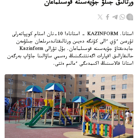
ورتالىق جىلۋ جۇيەسىنە قوسىلماعان
استانا. KAZINFORM - استانادا 10-نان استام كوپپاتەرلى
تۇرعىن ءۇي ءالى كۇنگە دەيىن ورتالىقتاندىرىلعان جىلۋمەن
جابدىقتاۋ جۇيەسىنە قوسىلماعان. بۇل تۋرالى Kazinform
حالىقارالىق اقپارات اگەنتتىگىنىڭ رەسمي ساۋالىنا جاۋاپ بەرگەن
استانا قالاسىنىڭ اكىمدىگى ءمالىم ەتتى.