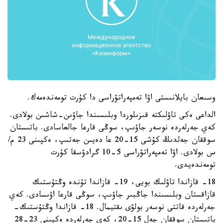
وسىعان بايلانىستى اۋا تەمپەراتۋراسى دا كۇرت تومەندەمەك.
الداعى ەكى تاۋلىكتە قىزىلوردا وبلىسىندا جاۋىن-شاشىن بولادى.
كەي جەرلەردە نوسەر جاۋىپ، سوڭى قارعا جالعاسادى. باتىستان
سوققان جەلدىڭ كۇشى 15-20 عا دەيىن جەتىپ، ەكپىنى 23 م/
س بولادى. اۋا تەمپەراتۋراسى 5-10 گرادۋسقا كۇرت
تومەندەيدى.
18- قازاندا تاۋلىك بويى، 19- قازاندا تۇندە وڭتۇستىك
قازاقستان وبلىسىندا جاڭبىر جاۋىپ، سوڭى قارعا اۋىسادى. كەي
جەرلەردە قاتتى نوسەر بولۋى ىقتيمال. 18- قازاندا وڭتۇستىك-
باتىستان سوققان جەل 15-20، كەي جەرلەردە ەكپىنى 23-28