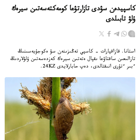
كاسپيدەن سۋدى تازارتۋعا كومەكتەسەتىن سيرەك
ۇلۋ تابىلدى
استانا. قازاقپارات - كاسپي تەڭىزىنەن سۋ ەكوجۇيەسىنىڭ
تازالىعىن ساقتاۋعا ىقپال ەتەتىن سيرەك كەزدەسەتىن ۇلۋلاردىڭ
ءبىر ءتۇرى انىقتالدى، دەپ حابارلايدى 24KZ.