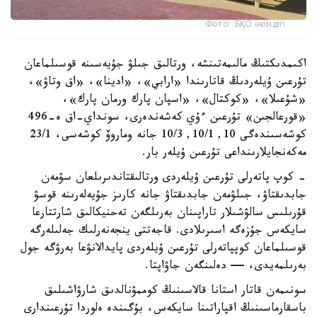
Фото: БҚО әкімдігі
اكىمدىكتىڭ مالىمەتىنشە، ورتالىق جىلۋ جۇيەسىنە قوسىلماعان
تۇرعىن ۇيلەردىڭ قاتارىندا «ارابي»، «ادينا»، «اق وتاۋ»،
«شۇعىلا»، «كوكتال»، «اسپان پارك ورمان پارك»،
«قورعالجىن» تۇرعىن ءۇي كەشەندەرى، سونداي-اق ە-496
كوشەسىندەگى 10, 10/1, 10/3 جانە وماروۆ كوشەسى، 23/1
مەكەنجايلارىنداعى تۇرعىن ۇيلەر بار.
- كوپ پاتەرلى تۇرعىن ۇيلەردى ورتالىقتاندىرىلعان سۋمەن
جابدىقتاۋ، جىلۋمەن جابدىقتاۋ جانە كارىز جۇيەلەرىنە قوسۋ
قۇرىلىس سالۋشىلار تاراپىنان بەرىلگەن تەحنيكالىق شارتتارعا
سايكەس جۇزەگە اسىرىلادى. قاجەتتى ينجەنەرلىك جەلىلەرگە
قوسىلماعان كوپپاتەرلى تۇرعىن ۇيلەردى پايدالانۋعا بەرۋگە جول
بەرىلمەيدى، — دەلىنگەن جاۋاپتا.
سونىمەن قاتار استانا قالاسىنىڭ كوممۋنالدىق شارۋاشىلىق
باسقارماسىنىڭ اقپاراتىنا سايكەس، بۇگىندە ەلوردا تۇرعىندارى