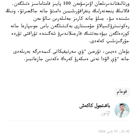
ورتالىقتاندىرىلعان اۋىزسۋمەن 100 پايىز قامتاماسىز ەتىلگەن.
قالانىڭ ينجەنەرلىك ينفراقۇرىلىمىن دامىتۋ جانە جاڭعىرتۋ، ونىڭ
ىشىندە سۋ، جىلۋ جانە كارىز جەلىلەرىن سالۋ مەن
رەكونسترۋكسيالاۋ جۇمىستارى بەكىتىلگەن باس جوسپارعا جانە
كوزدەلگەن بيۋدجەتتىك قارجىلاندىرۋ شەگىندە تۇراقتى تۇردە
جۇرگىزىلىپ كەلەدى.
بۇعان دەيىن، تۇرعىن ءۇي سەرتيفيكاتى كىمدەرگە بەرىلەدى
جانە ءۇي الۋدا نەنى ەسكەرۋ كەرەك ەكەنىن جازعانبىز.
قوعام
باقىتجول كاكەش
اۆتور
21:30, 07 تامىز 2026